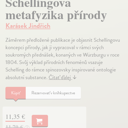
Schellingova
metafyzika přírody
Karásek Jindřich
Záměrem předložené publikace je objasnit Schellingovu
koncepci přírody, jak ji vypracoval v rámci svých
soukromých přednášek, konaných ve Würzburgu v roce
1804. Svůj výklad přírodních fenoménů vsazuje
Schelling do rámce spinozovsky inspirované ontologie
absolutní substance.
Čítať ďalej
↓
Kúpiť
Rezervovať v kníhkupectve
11,35 €
11,70 €
?