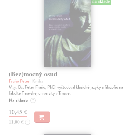
na sklade
(Bez)mocný osud
Fraňo Peter
| Kniha
Mgr. Bc. Peter Fraňo, PhD. vyštudoval klasické jazyky a filozofiu na
fakulte Trnavskej univerzity v Trnave.
Na sklade
?
10,45 €
11,00 €
?