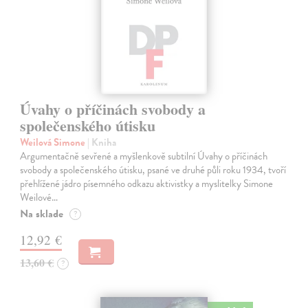
Úvahy o příčinách svobody a
společenského útisku
Weilová Simone
| Kniha
Argumentačně sevřené a myšlenkově subtilní Úvahy o příčinách
svobody a společenského útisku, psané ve druhé půli roku 1934, tvoří
přehlížené jádro písemného odkazu aktivistky a myslitelky Simone
Weilové…
Na sklade
?
12,92 €
13,60 €
?