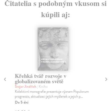
Čitatelia s podobným vkusom si
kúpili aj:
Křehká tvář rozvoje v
Me
globalizovaném světě
Pe
Výb
Šrajer Jindřich
| Kniha
Ori
Kolektivní monografie prezentuje význam Populorum
progressio, aktualizaci jejích myšlenek a jejich p...
Za
Do 5 dní
10