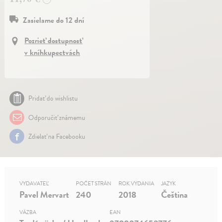
Zasielame do 12 dní
Pozrieť dostupnosť
v kníhkupectvách
Pridať do wishlistu
Odporučiť známemu
Zdielať na Facebooku
VYDAVATEĽ
POČET STRÁN
ROK VYDANIA
JAZYK
Pavel Mervart
240
2018
Čeština
VÄZBA
EAN