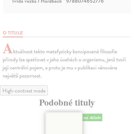
Tvrdá väzba / Hardback
9788074652776
O TITULE
A
ktuálnost takto metafyzicky koncipované filosofie
přírody lze spatřovat v jeho úvahách o organismu, jenž tvoří
její centrální pojem, a proto je mu v publikaci věnována
největší pozornost.
High-contrast mode
Podobné tituly
na sklade