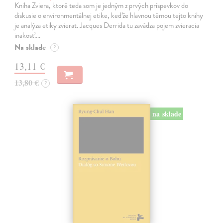
Kniha Zviera, ktoré teda som je jedným z prvých príspevkov do
diskusie o environmentálnej etike, keďže hlavnou témou tejto knihy
je analýza etiky zvierat. Jacques Derrida tu zavádza pojem zvieracia
inakosť.…
Na sklade
?
13,11 €
13,80 €
?
na sklade