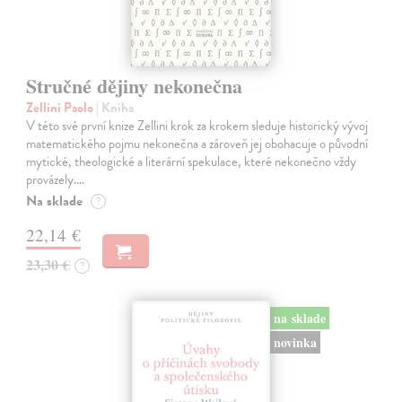
Stručné dějiny nekonečna
Zellini Paolo
| Kniha
V této své první knize Zellini krok za krokem sleduje historický vývoj
matematického pojmu nekonečna a zároveň jej obohacuje o původní
mytické, theologické a literární spekulace, které nekonečno vždy
provázely.…
Na sklade
?
22,14 €
23,30 €
?
na sklade
novinka