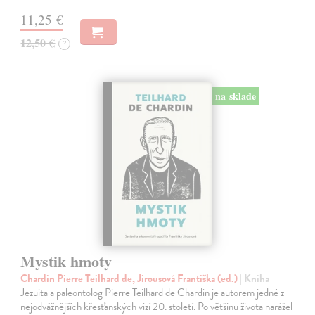
11,25 €
12,50 €
?
na sklade
Mystik hmoty
Chardin Pierre Teilhard de, Jirousová Františka (ed.)
| Kniha
Jezuita a paleontolog Pierre Teilhard de Chardin je autorem jedné z
nejodvážnějších křesťanských vizí 20. století. Po většinu života narážel