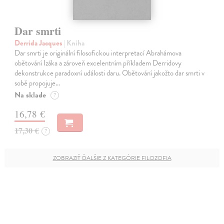
Dar smrti
Derrida Jacques
| Kniha
Dar smrti je originální filosofickou interpretací Abrahámova
obětování Izáka a zároveň excelentním příkladem Derridovy
dekonstrukce paradoxní události daru. Obětování jakožto dar smrti v
sobě propojuje…
Na sklade
?
16,78 €
17,30 €
?
ZOBRAZIŤ ĎALŠIE Z KATEGÓRIE FILOZOFIA