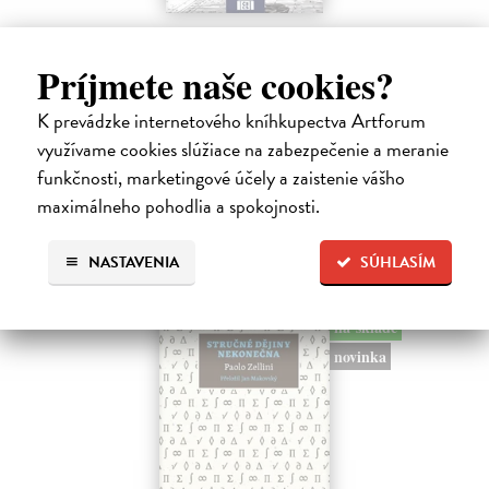
Memoár o chudobě
Tocqueville Alexis de
| Kniha
Príjmete naše cookies?
První český překlad méně známého díla jedné z nejvýznamnějších
osobností evropské politické filosofie 19. století je doplněn obšírnými
K prevádzke internetového kníhkupectva Artforum
komentáři Ivo Budila, Jana Kellera a Gertrudy Himmelfalberové.
využívame cookies slúžiace na zabezpečenie a meranie
Od…
funkčnosti, marketingové účely a zaistenie vášho
Na sklade
?
maximálneho pohodlia a spokojnosti.
5,94 €
6,60 €
?
NASTAVENIA
SÚHLASÍM
na sklade
novinka