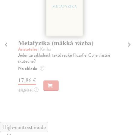
Metafyzika (mäkká väzba)
M
Aristotelés
| Kniha
Hř
Jeden ze základních textů řecké filozofie. Co je vlastně
Vět
skutečné?
men
Na sklade
Do
?
dní
17,86 €
gar
18,80 €
?
11
11
High-contrast mode