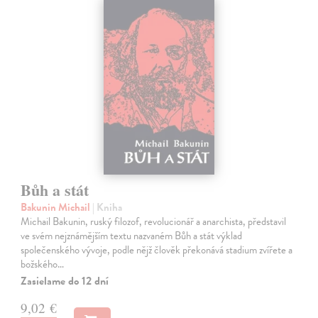
Bůh a stát
Bakunin Michail
| Kniha
Michail Bakunin, ruský filozof, revolucionář a anarchista, představil
ve svém nejznámějším textu nazvaném Bůh a stát výklad
společenského vývoje, podle nějž člověk překonává stadium zvířete a
božského…
Zasielame do 12 dní
9,02 €