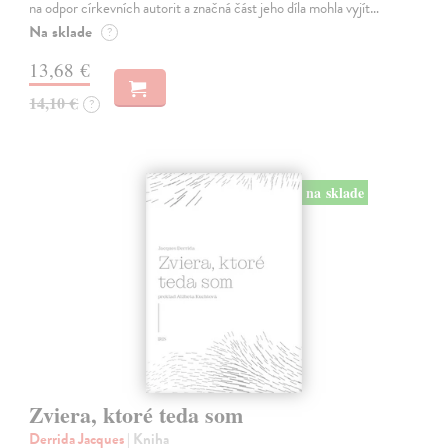
na odpor církevních autorit a značná část jeho díla mohla vyjít…
Na sklade
?
13,68 €
14,10 €
?
na sklade
Zviera, ktoré teda som
Derrida Jacques
| Kniha