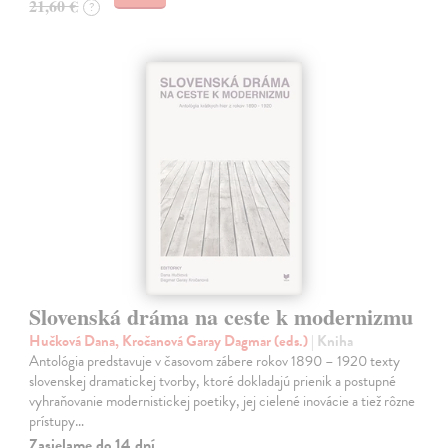
21,60 €
?
Slovenská dráma na ceste k modernizmu
Hučková Dana, Kročanová Garay Dagmar (eds.)
| Kniha
Antológia predstavuje v časovom zábere rokov 1890 – 1920 texty
slovenskej dramatickej tvorby, ktoré dokladajú prienik a postupné
vyhraňovanie modernistickej poetiky, jej cielené inovácie a tiež rôzne
prístupy…
Zasielame do 14 dní