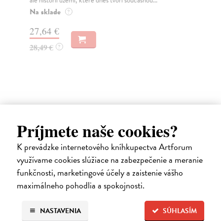
Na sklade
Za
?
27,64 €
12
28,49 €
13
?
Príjmete naše cookies?
Ďalšie z kategórie literatúra,
K prevádzke internetového kníhkupectva Artforum
literárna veda
využívame cookies slúžiace na zabezpečenie a meranie
funkčnosti, marketingové účely a zaistenie vášho
maximálneho pohodlia a spokojnosti.
na sklade
novinka
NASTAVENIA
SÚHLASÍM