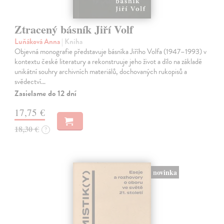
Ztracený básník Jiří Volf
Luňáková Anna
| Kniha
Objevná monografie představuje básníka Jiřího Volfa (1947–1993) v
kontextu české literatury a rekonstruuje jeho život a dílo na základě
unikátní souhry archivních materiálů, dochovaných rukopisů a
svědectví…
Zasielame do 12 dní
17,75 €
18,30 €
?
novinka