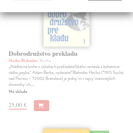
Dobrodružstvo prekladu
Hečko Blahoslav
| Kniha
„Nádherná kniha o úskaliach prekladateľského remesla a bohatstve
nášho jazyka.“ Adam Berka, vydavateľ Blahoslav Hečko (*1915 Suchá
nad Parnou – †2002 Bratislava) je jedny´m z najvy´znamnejších
slovensky´ch,…
Na sklade
25,00 €