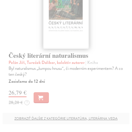
Český literární naturalismus
Pelán Jiří, Tureček Dalibor, kolektív autorov
| Kniha
Byl naturalismus „žumpou hnusu“, či moderním experimentem? A co
ten český?
Zasielame do 12 dní
26,79 €
28,20 €
?
ZOBRAZIŤ ĎALŠIE Z KATEGÓRIE LITERATÚRA, LITERÁRNA VEDA