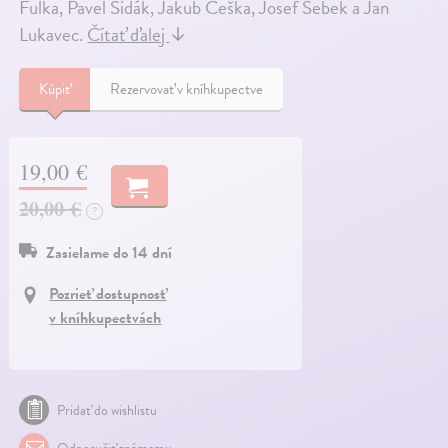
Fulka, Pavel Šidák, Jakub Češka, Josef Šebek a Jan
Lukavec.
Čítať ďalej
↓
Kúpiť
Rezervovať v kníhkupectve
19,00 €
20,00 €
?
Zasielame do 14 dní
Pozrieť dostupnosť
v kníhkupectvách
Pridať do wishlistu