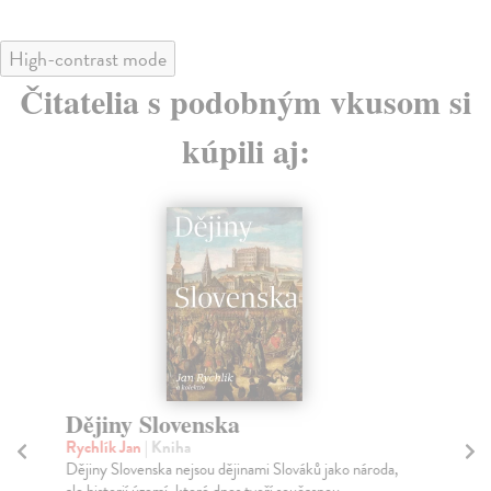
High-contrast mode
Čitatelia s podobným vkusom si
kúpili aj:
Dějiny Slovenska
J
Rychlík Jan
| Kniha
So
Dějiny Slovenska nejsou dějinami Slováků jako národa,
Sbo
ale historií území, které dnes tvoří současnou...
Sob