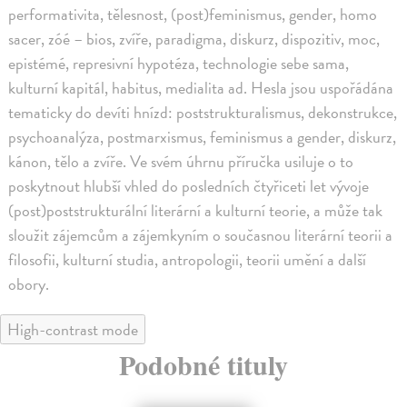
performativita, tělesnost, (post)feminismus, gender, homo
sacer, zóé – bios, zvíře, paradigma, diskurz, dispozitiv, moc,
epistémé, represivní hypotéza, technologie sebe sama,
kulturní kapitál, habitus, medialita ad. Hesla jsou uspořádána
tematicky do devíti hnízd: poststrukturalismus, dekonstrukce,
psychoanalýza, postmarxismus, feminismus a gender, diskurz,
kánon, tělo a zvíře. Ve svém úhrnu příručka usiluje o to
poskytnout hlubší vhled do posledních čtyřiceti let vývoje
(post)poststrukturální literární a kulturní teorie, a může tak
sloužit zájemcům a zájemkyním o současnou literární teorii a
filosofii, kulturní studia, antropologii, teorii umění a další
obory.
High-contrast mode
Podobné tituly