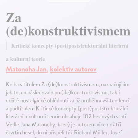
Za
(de)konstruktivismem
Kritické koncepty (post)poststrukturální literární
a kulturní teorie
Matonoha Jan
,
kolektív autorov
Kniha s titulem Za (de)konstruktivismem, naznačujícím
jak to, co následovalo po (de)konstruktivismu, tak i
určité nostalgické ohlédnutí za již proběhnuvší tendencí,
a podtitulem Kritické koncepty (post)poststrukturální
literární a kulturní teorie obsahuje 102 heslových statí.
Vedle Jana Matonohy, který je autorem více než tří
čtvrtin hesel, do ní přispěli též Richard Müller, Josef