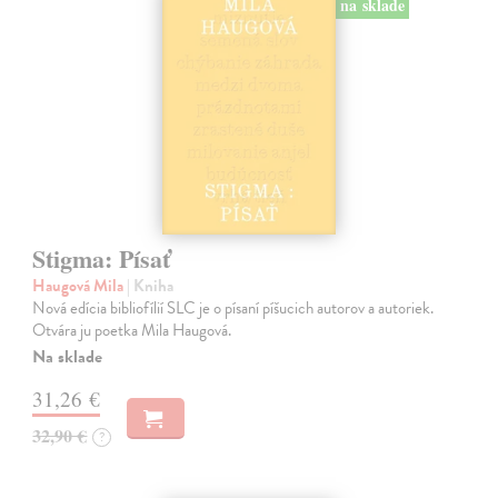
na sklade
Stigma: Písať
Haugová Mila
| Kniha
Nová edícia bibliofílií SLC je o písaní píšucich autorov a autoriek.
Otvára ju poetka Mila Haugová.
Na sklade
31,26 €
32,90 €
?