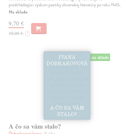
predchádzajúci výskum poetiky slovenskej literatúry po roku 1945.
Na sklade
9,70 €
10,00 €
?
na sklade
A čo sa vám stalo?
Dobrakovová Ivana
| Kniha