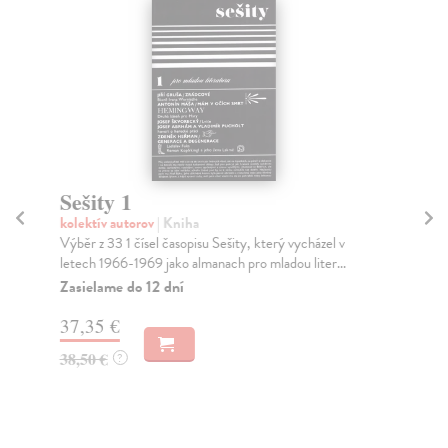
Sešity 1
Sl
sp
kolektív autorov
| Kniha
Výběr z 33 1 čísel časopisu Sešity, který vycházel v
kol
letech 1966-1969 jako almanach pro mladou liter...
Slo
aut
Zasielame do 12 dní
Za
37,35 €
20
38,50 €
?
21