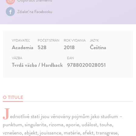
Odporučiť známemu
Zdielať na Facebooku
VYDAVATEĽ
POČET STRÁN
ROK VYDANIA
JAZYK
Academia
528
2018
Čeština
VÄZBA
EAN
Tvrdá väzba / Hardback
9788020028051
O TITULE
J
ednotlivé stati jsou věnovány pojmům jako studium –
punktum, singularita, rizoma, aporie, událost, touha,
vznešeno, abjekt, jouissance, matérie, afekt, transgrese,