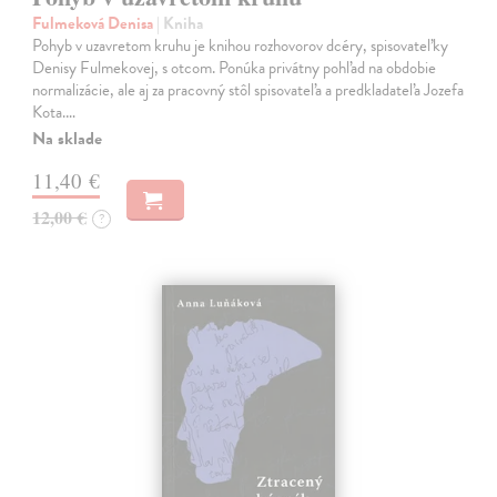
Fulmeková Denisa
| Kniha
Pohyb v uzavretom kruhu je knihou rozhovorov dcéry, spisovateľky
Denisy Fulmekovej, s otcom. Ponúka privátny pohľad na obdobie
normalizácie, ale aj za pracovný stôl spisovateľa a predkladateľa Jozefa
Kota.…
Na sklade
11,40 €
12,00 €
?