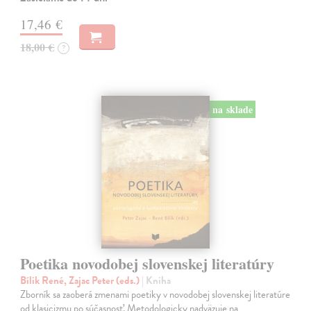
17,46 €
18,00 €
?
na sklade
Poetika novodobej slovenskej literatúry
Bílik René, Zajac Peter (eds.)
| Kniha
Zborník sa zaoberá zmenami poetiky v novodobej slovenskej literatúre
od klasicizmu po súčasnosť. Metodologicky nadväzuje na