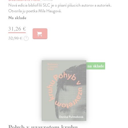
Nová edícia bibliofílií SLC je o písaní píšucich autorov a autoriek.
Otvorila ju poetka Mila Haugová.
Na sklade
31,26 €
32,90 €
?
na sklade
Pohyb v uzavretom kruhu