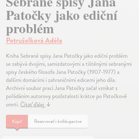
Sebrané spisy Jana
Patočky jako ediční
problém
Petruželková Adéla
Kniha Sebrané spisy Jana Patočky jako ediční problém
se zabývá dvojími, samizdatovými a tištěnými sebranými
spisy českého filosofa Jana Patočky (1907-1977) a
dalšími domácími i zahraničními edicemi jeho díla.
Archivní soubor prací Jana Patočky začal vznikat s
pořádáním autorovy pozůstalosti krátce po Patočkově
smrti.
Čítať ďalej
↓
Kúpiť
Rezervovať v kníhkupectve