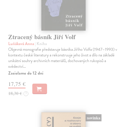
Ztracený básník Jiří Volf
Luňáková Anna
| Kniha
Objevná monografie představuje básníka Jiřího Volfa (1947–1993) v
kontextu české literatury a rekonstruuje jeho život a dílo na základě
unikátní souhry archivních materiálů, dochovaných rukopisů a
svědectví…
Zasielame do 12 dní
17,75 €
18,30 €
?
novinka