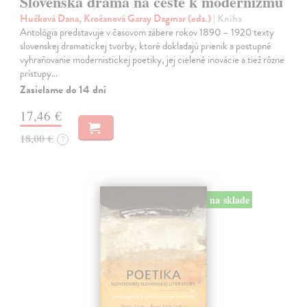
Slovenská dráma na ceste k modernizmu
Hučková Dana, Kročanová Garay Dagmar (eds.)
| Kniha
Antológia predstavuje v časovom zábere rokov 1890 – 1920 texty
slovenskej dramatickej tvorby, ktoré dokladajú prienik a postupné
vyhraňovanie modernistickej poetiky, jej cielené inovácie a tiež rôzne
prístupy…
Zasielame do 14 dní
17,46 €
18,00 €
?
na sklade