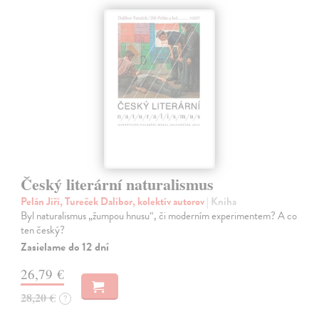
Český literární naturalismus
Pelán Jiří, Tureček Dalibor, kolektív autorov
| Kniha
Byl naturalismus „žumpou hnusu“, či moderním experimentem? A co
ten český?
Zasielame do 12 dní
26,79 €
28,20 €
?