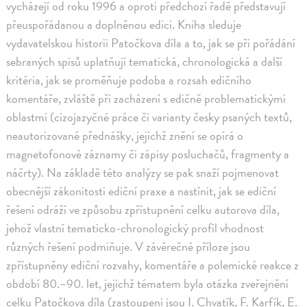
vycházejí od roku 1996 a oproti předchozí řadě představují
přeuspořádanou a doplněnou edici. Kniha sleduje
vydavatelskou historii Patočkova díla a to, jak se při pořádání
sebraných spisů uplatňují tematická, chronologická a další
kritéria, jak se proměňuje podoba a rozsah edičního
komentáře, zvláště při zacházení s edičně problematickými
oblastmi (cizojazyčné práce či varianty česky psaných textů,
neautorizované přednášky, jejichž znění se opírá o
magnetofonové záznamy či zápisy posluchačů, fragmenty a
náčrty). Na základě této analýzy se pak snaží pojmenovat
obecnější zákonitosti ediční praxe a nastínit, jak se ediční
řešení odráží ve způsobu zpřístupnění celku autorova díla,
jehož vlastní tematicko-chronologický profil vhodnost
různých řešení podmiňuje. V závěrečné příloze jsou
zpřístupněny ediční rozvahy, komentáře a polemické reakce z
období 80.–90. let, jejichž tématem byla otázka zveřejnění
celku Patočkova díla (zastoupeni jsou I. Chvatík, F. Karfík, E.