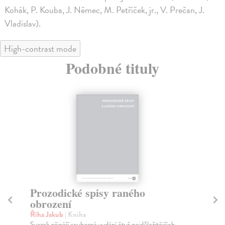
Kohák, P. Kouba, J. Němec, M. Petříček, jr., V. Prečan, J.
Vladislav).
High-contrast mode
Podobné tituly
Francouzští přátelé Jana Čepa
D
Zatloukal Jiří (ed.)
| Kniha
Ku
Předkládaná kniha má dvě části. V úvodní obsáhlé studii
Jád
editor svazku Jan Zatloukal líčí historii če...
Čep