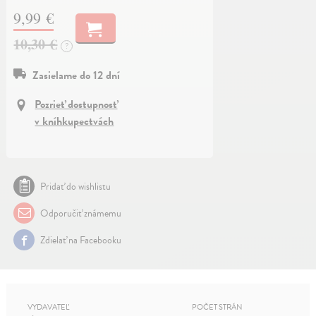
9,99 €
10,30 €
?
Zasielame do 12 dní
Pozrieť dostupnosť
v kníhkupectvách
Pridať do wishlistu
Odporučiť známemu
Zdielať na Facebooku
VYDAVATEĽ
POČET STRÁN