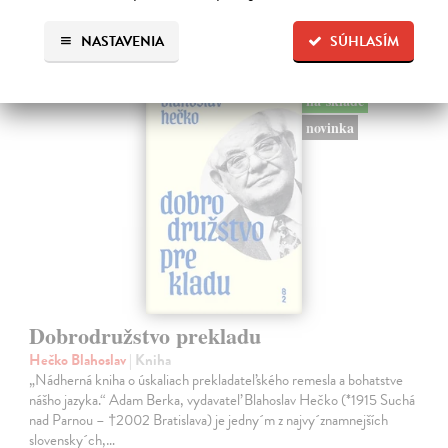
literárna veda
NASTAVENIA
SÚHLASÍM
na sklade
novinka
Dobrodružstvo prekladu
Hečko Blahoslav
| Kniha
„Nádherná kniha o úskaliach prekladateľského remesla a bohatstve
nášho jazyka.“ Adam Berka, vydavateľ Blahoslav Hečko (*1915 Suchá
nad Parnou – †2002 Bratislava) je jedny´m z najvy´znamnejších
slovensky´ch,…