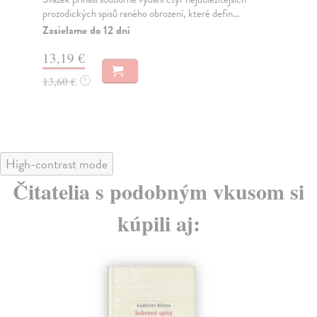
Dodávateľ nemá titul na sklade. Dodanie do 30
Za
dní, pri starších tituloch nevieme dodanie
garantovať.
13
14
18,14 €
18,70 €
?
High-contrast mode
Čitatelia s podobným vkusom si
kúpili aj: