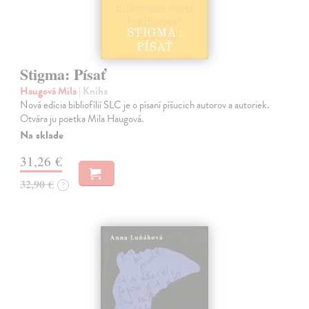
Stigma: Písať
Haugová Mila
| Kniha
Nová edícia bibliofílií SLC je o písaní píšucich autorov a autoriek.
Otvára ju poetka Mila Haugová.
Na sklade
31,26 €
32,90 €
?