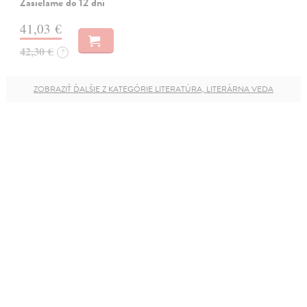
Zasielame do 12 dní
41,03 €
42,30 €
?
ZOBRAZIŤ ĎALŠIE Z KATEGÓRIE LITERATÚRA, LITERÁRNA VEDA