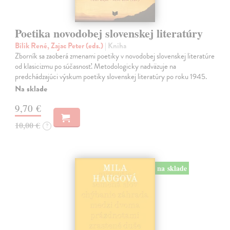
Poetika novodobej slovenskej literatúry
Bílik René, Zajac Peter (eds.)
| Kniha
Zborník sa zaoberá zmenami poetiky v novodobej slovenskej literatúre
od klasicizmu po súčasnosť. Metodologicky nadväzuje na
predchádzajúci výskum poetiky slovenskej literatúry po roku 1945.
Na sklade
9,70 €
10,00 €
?
na sklade