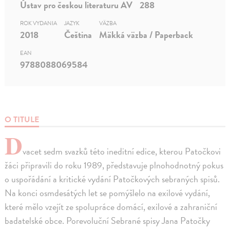
Ústav pro českou literaturu AV
288
ROK VYDANIA
JAZYK
VÄZBA
2018
Čeština
Mäkká väzba / Paperback
EAN
9788088069584
O TITULE
D
vacet sedm svazků této ineditní edice, kterou Patočkovi
žáci připravili do roku 1989, představuje plnohodnotný pokus
o uspořádání a kritické vydání Patočkových sebraných spisů.
Na konci osmdesátých let se pomýšlelo na exilové vydání,
které mělo vzejít ze spolupráce domácí, exilové a zahraniční
badatelské obce. Porevoluční Sebrané spisy Jana Patočky