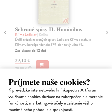
Sebrané spisy H. P. Lovecrafta -
P
BOX
o
Lovecraft Howard Phillips
| Kniha
Ří
První souborné vydání veškerých povídek od
Sva
kultovního autora H. P. Lovecrafta vychází nyní v
pro
omezené...
Za
Zasielame do 14 dní
13
65,86 €
13
Príjmete naše cookies?
67,90 €
?
K prevádzke internetového kníhkupectva Artforum
využívame cookies slúžiace na zabezpečenie a meranie
funkčnosti, marketingové účely a zaistenie vášho
Ďalšie z kategórie literatúra,
maximálneho pohodlia a spokojnosti.