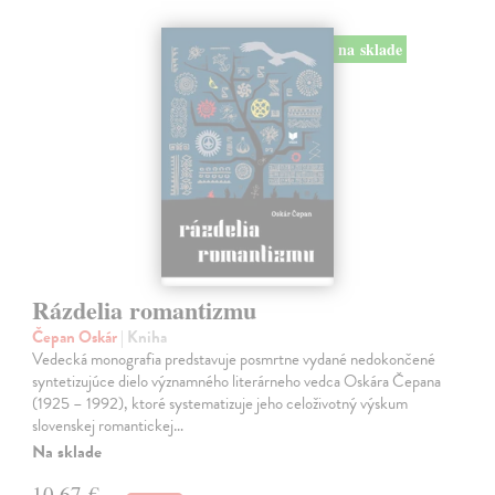
na sklade
Rázdelia romantizmu
Čepan Oskár
| Kniha
Vedecká monografia predstavuje posmrtne vydané nedokončené
syntetizujúce dielo významného literárneho vedca Oskára Čepana
(1925 – 1992), ktoré systematizuje jeho celoživotný výskum
slovenskej romantickej…
Na sklade
10,67 €