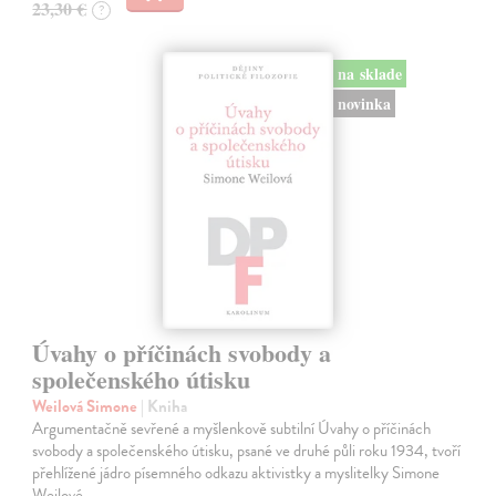
23,30 €
?
na sklade
novinka
Úvahy o příčinách svobody a
společenského útisku
Weilová Simone
| Kniha
Argumentačně sevřené a myšlenkově subtilní Úvahy o příčinách
svobody a společenského útisku, psané ve druhé půli roku 1934, tvoří
přehlížené jádro písemného odkazu aktivistky a myslitelky Simone
Weilové…