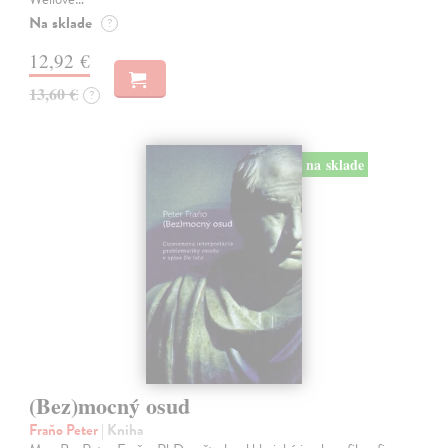
Na sklade
?
12,92 €
13,60 €
?
na sklade
(Bez)mocný osud
Fraňo Peter
| Kniha