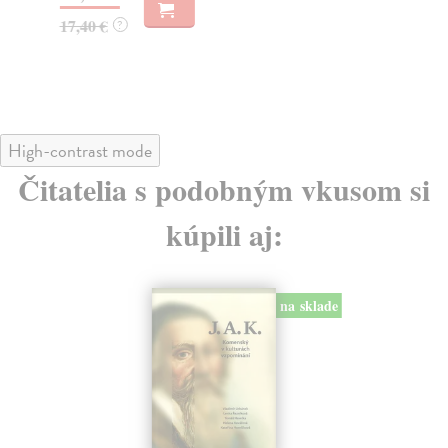
17,40 €
?
21
High-contrast mode
Čitatelia s podobným vkusom si
kúpili aj:
na sklade