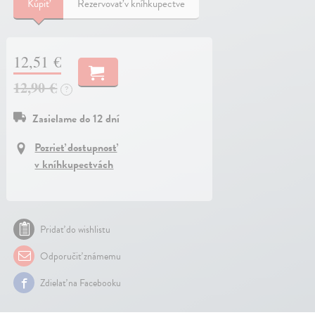
Kúpiť
Rezervovať v kníhkupectve
12,51 €
12,90 €
?
Zasielame do 12 dní
Pozrieť dostupnosť
v kníhkupectvách
Pridať do wishlistu
Odporučiť známemu
Zdielať na Facebooku