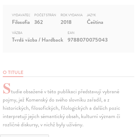
VYDAVATEĽ
POČET STRÁN
ROK VYDANIA
JAZYK
Filosofia
362
2018
Čeština
VÄZBA
EAN
Tvrdá väzba / Hardback
9788070075043
O TITULE
S
tudie obsažené v této publikaci představují vybrané
pojmy, jež Komenský do svého slovníku zařadil, a z
historických, filosofických, filologických a dalších pozic
interpretují jejich sémantický obsah, kulturní význam či
rozličné diskursy, v nichž byly užívány.