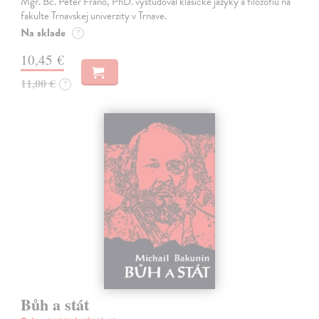
Mgr. Bc. Peter Fraňo, PhD. vyštudoval klasické jazyky a filozofiu na
fakulte Trnavskej univerzity v Trnave.
Na sklade
?
10,45 €
11,00 €
?
Bůh a stát