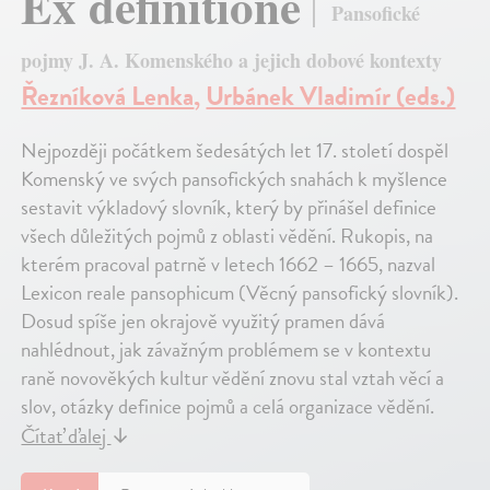
Ex definitione
Pansofické
pojmy J. A. Komenského a jejich dobové kontexty
Řezníková Lenka
,
Urbánek Vladimír (eds.)
Nejpozději počátkem šedesátých let 17. století dospěl
Komenský ve svých pansofických snahách k myšlence
sestavit výkladový slovník, který by přinášel definice
všech důležitých pojmů z oblasti vědění. Rukopis, na
kterém pracoval patrně v letech 1662 – 1665, nazval
Lexicon reale pansophicum (Věcný pansofický slovník).
Dosud spíše jen okrajově využitý pramen dává
nahlédnout, jak závažným problémem se v kontextu
raně novověkých kultur vědění znovu stal vztah věcí a
slov, otázky definice pojmů a celá organizace vědění.
Čítať ďalej
↓