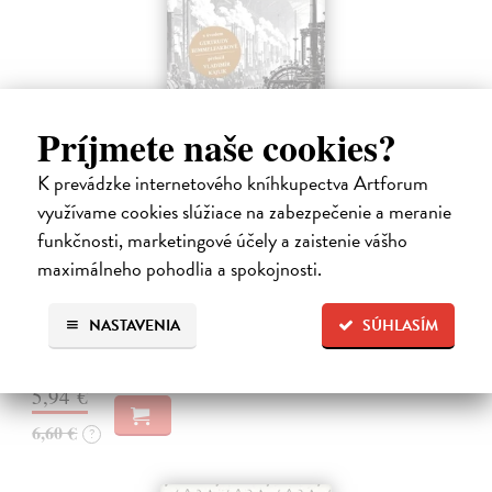
Príjmete naše cookies?
K prevádzke internetového kníhkupectva Artforum
Memoár o chudobě
využívame cookies slúžiace na zabezpečenie a meranie
funkčnosti, marketingové účely a zaistenie vášho
Tocqueville Alexis de
| Kniha
První český překlad méně známého díla jedné z nejvýznamnějších
maximálneho pohodlia a spokojnosti.
osobností evropské politické filosofie 19. století je doplněn obšírnými
komentáři Ivo Budila, Jana Kellera a Gertrudy Himmelfalberové.
NASTAVENIA
SÚHLASÍM
Od…
Na sklade
?
5,94 €
6,60 €
?