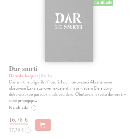
na sklade
Dar smrti
Derrida Jacques
| Kniha
Dar smrti je originální filosofickou interpretací Abrahámova
obětování Izáka a zároveň excelentním příkladem Derridovy
dekonstrukce paradoxní události daru. Obětování jakožto dar smrti v
sobě propojuje…
Na sklade
?
16,78 €
17,30 €
?