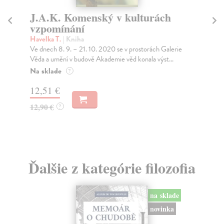
J.A.K. Komenský v kulturách
K
vzpomínání
v
T
Havelka T.
| Kniha
Ve dnech 8. 9. – 21. 10. 2020 se v prostorách Galerie
Šp
Věda a umění v budově Akademie věd konala výst...
Ind
jaz
Na sklade
?
Za
12,51 €
10
12,90 €
?
11
Ďalšie z kategórie filozofia
na sklade
novinka