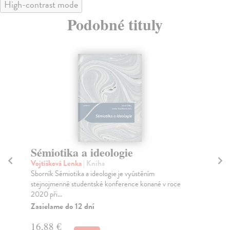
High-contrast mode
Podobné tituly
Sémiotika a ideologie
E
in
Vojtíšková Lenka
| Kniha
Sborník Sémiotika a ideologie je vyústěním
Ma
stejnojmenné studentské konference konané v roce
Věd
2020 při...
nee
Zasielame do 12 dní
Za
16,88 €
20