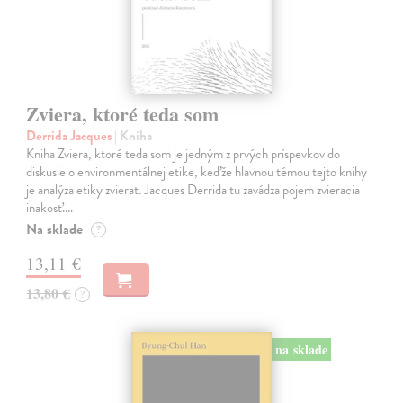
Zviera, ktoré teda som
Derrida Jacques
| Kniha
Kniha Zviera, ktoré teda som je jedným z prvých príspevkov do
diskusie o environmentálnej etike, keďže hlavnou témou tejto knihy
je analýza etiky zvierat. Jacques Derrida tu zavádza pojem zvieracia
inakosť.…
Na sklade
?
13,11 €
13,80 €
?
na sklade