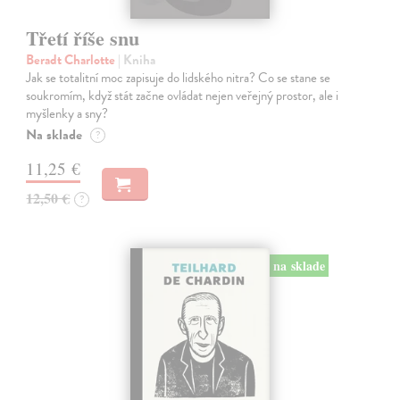
Třetí říše snu
Beradt Charlotte
| Kniha
Jak se totalitní moc zapisuje do lidského nitra? Co se stane se
soukromím, když stát začne ovládat nejen veřejný prostor, ale i
myšlenky a sny?
Na sklade
?
11,25 €
12,50 €
?
na sklade