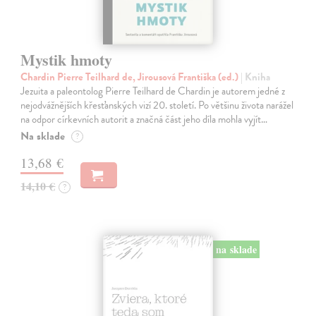
Mystik hmoty
Chardin Pierre Teilhard de, Jirousová Františka (ed.)
| Kniha
Jezuita a paleontolog Pierre Teilhard de Chardin je autorem jedné z
nejodvážnějších křesťanských vizí 20. století. Po většinu života narážel
na odpor církevních autorit a značná část jeho díla mohla vyjít…
Na sklade
?
13,68 €
14,10 €
?
na sklade