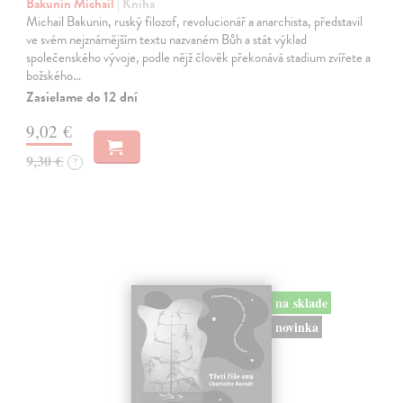
Bakunin Michail
| Kniha
Michail Bakunin, ruský filozof, revolucionář a anarchista, představil
ve svém nejznámějším textu nazvaném Bůh a stát výklad
společenského vývoje, podle nějž člověk překonává stadium zvířete a
božského…
Zasielame do 12 dní
9,02 €
9,30 €
?
na sklade
novinka