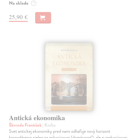
Na sklade
?
25,90 €
Antická ekonomika
Škvrnda František
| Kniha
Svet antickej ekonomiky pred nami odhaľuje nový horizont
hospodárenia nielen na mikroúrovni (domácnosť), ale aj makroúrovni