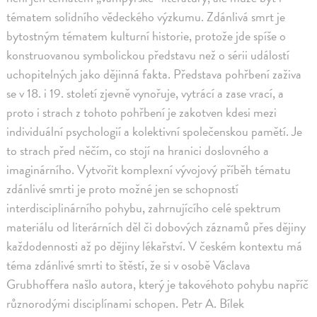
tématem solidního vědeckého výzkumu. Zdánlivá smrt je
bytostným tématem kulturní historie, protože jde spíše o
konstruovanou symbolickou představu než o sérii událostí
uchopitelných jako dějinná fakta. Představa pohřbení zaživa
se v 18. i 19. století zjevně vynořuje, vytrácí a zase vrací, a
proto i strach z tohoto pohřbení je zakotven kdesi mezi
individuální psychologií a kolektivní společenskou pamětí. Je
to strach před něčím, co stojí na hranici doslovného a
imaginárního. Vytvořit komplexní vývojový příběh tématu
zdánlivé smrti je proto možné jen se schopností
interdisciplinárního pohybu, zahrnujícího celé spektrum
materiálu od literárních děl či dobových záznamů přes dějiny
každodennosti až po dějiny lékařství. V českém kontextu má
téma zdánlivé smrti to štěstí, že si v osobě Václava
Grubhoffera našlo autora, který je takovéhoto pohybu napříč
různorodými disciplínami schopen. Petr A. Bílek