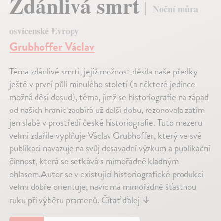
Zdánlivá smrt
Noční můra
osvícenské Evropy
Grubhoffer Václav
Téma zdánlivé smrti, jejíž možnost děsila naše předky
ještě v první půli minulého století (a některé jedince
možná děsí dosud), téma, jímž se historiografie na západ
od našich hranic zaobírá už delší dobu, rezonovala zatím
jen slabě v prostředí české historiografie. Tuto mezeru
velmi zdařile vyplňuje Václav Grubhoffer, který ve své
publikaci navazuje na svůj dosavadní výzkum a publikační
činnost, která se setkává s mimořádně kladným
ohlasem.Autor se v existující historiografické produkci
velmi dobře orientuje, navíc má mimořádně šťastnou
ruku při výběru pramenů.
Čítať ďalej
↓