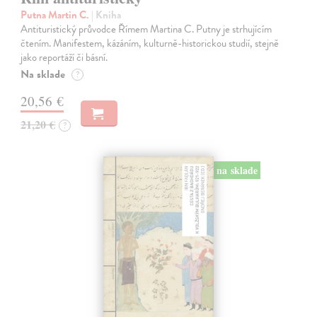
Putna Martin C.
| Kniha
Antituristický průvodce Římem Martina C. Putny je strhujícím
čtením. Manifestem, kázáním, kulturně-historickou studií, stejně
jako reportáží či básní.
Na sklade
?
20,56 €
21,20 €
?
na sklade