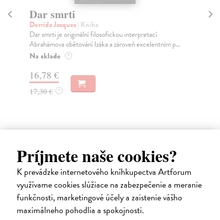
Dar smrti
S
Derrida Jacques
| Kniha
Mi
Dar smrti je originální filosofickou interpretací
Po 
Abrahámova obětování Izáka a zároveň excelentním p...
pro
Na sklade
Za
?
16,78 €
18
17,30 €
18
?
Príjmete naše cookies?
Ďalšie z kategórie európske
K prevádzke internetového kníhkupectva Artforum
dejiny
využívame cookies slúžiace na zabezpečenie a meranie
funkčnosti, marketingové účely a zaistenie vášho
maximálneho pohodlia a spokojnosti.