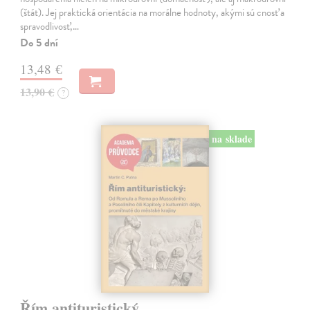
(štát). Jej praktická orientácia na morálne hodnoty, akými sú cnosť a
spravodlivosť,…
Do 5 dní
13,48 €
13,90 €
?
na sklade
Řím antituristický