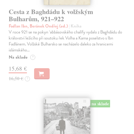
Cesta z Baghdádu k volžským
Bulharům, 921–922
Fadlan Ibn, Beránek Ondřej (ed.)
| Kniha
V roce 921 se na pokyn ‘abbásovského chalífy vydalo z Baghdádu do
království ležícího při soutoku řek Volha a Kama poselstvo s Ibn
Fadlánem. Volžské Bulharsko se nacházelo daleko za hranicemi
islámského…
Na sklade
?
15,68 €
16,50 €
?
na sklade