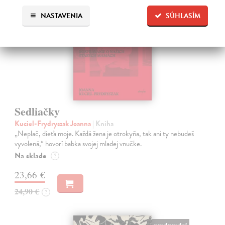
na sklade
NASTAVENIA
SÚHLASÍM
Sedliačky
Kuciel-Frydryszak Joanna
| Kniha
„Neplač, dieťa moje. Každá žena je otrokyňa, tak ani ty nebudeš
vyvolená,“ hovorí babka svojej mladej vnučke.
Na sklade
?
23,66 €
24,90 €
?