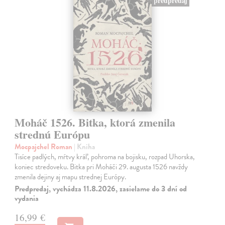
predpredaj
Moháč 1526. Bitka, ktorá zmenila
strednú Európu
Mocpajchel Roman
| Kniha
Tisíce padlých, mŕtvy kráľ, pohroma na bojisku, rozpad Uhorska,
koniec stredoveku. Bitka pri Moháči 29. augusta 1526 navždy
zmenila dejiny aj mapu strednej Európy.
Predpredaj, vychádza 11.8.2026, zasielame do 3 dní od
vydania
16,99 €