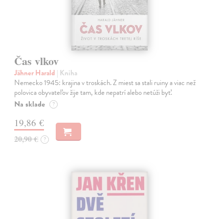
Čas vlkov
Jähner Harald
| Kniha
Nemecko 1945: krajina v troskách. Z miest sa stali ruiny a viac než
polovica obyvateľov žije tam, kde nepatrí alebo netúži byť.
Na sklade
?
19,86 €
20,90 €
?