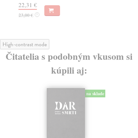
22,31 €
18
23,00 €
18
?
High-contrast mode
Čitatelia s podobným vkusom si
kúpili aj:
na sklade