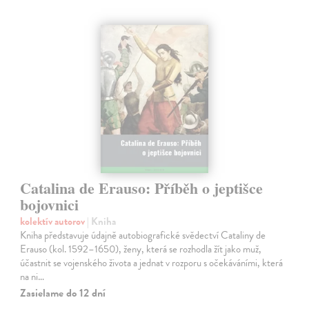
Catalina de Erauso: Příběh o jeptišce
bojovnici
kolektív autorov
| Kniha
Kniha představuje údajně autobiografické svědectví Cataliny de
Erauso (kol. 1592–1650), ženy, která se rozhodla žít jako muž,
účastnit se vojenského života a jednat v rozporu s očekáváními, která
na ni…
Zasielame do 12 dní