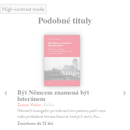
High-contrast mode
Podobné tituly
Být Němcem znamená být
S
luteránem
R
Zeman Václav
| Kniha
Ha
Němečtí evangelíci po tolerančním patentu patří mezi
Něm
málo probádaná témata historie českých zemí. Au...
čte
Zasielame do 12 dní
Za