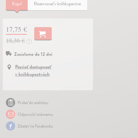
Kúpiť
Rezervovať v kníhkupectve
17,75 €
18,30 €
?
Zasielame do 12 dní
Pozrieť dostupnosť
v kníhkupectvách
Pridať do wishlistu
Odporučiť známemu
Zdielať na Facebooku