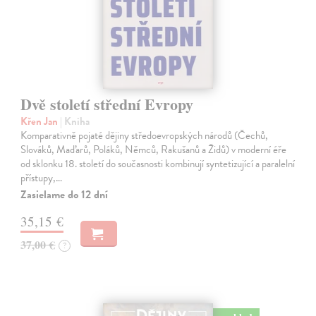
Dvě století střední Evropy
Křen Jan
| Kniha
Komparativně pojaté dějiny středoevropských národů (Čechů,
Slováků, Maďarů, Poláků, Němců, Rakušanů a Židů) v moderní éře
od sklonku 18. století do současnosti kombinují syntetizující a paralelní
přístupy,…
Zasielame do 12 dní
35,15 €
37,00 €
?