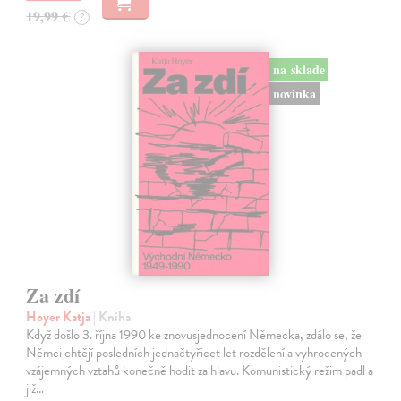
19,99 €
?
na sklade
novinka
Za zdí
Hoyer Katja
| Kniha
Když došlo 3. října 1990 ke znovusjednocení Německa, zdálo se, že
Němci chtějí posledních jednačtyřicet let rozdělení a vyhrocených
vzájemných vztahů konečně hodit za hlavu. Komunistický režim padl a
již…