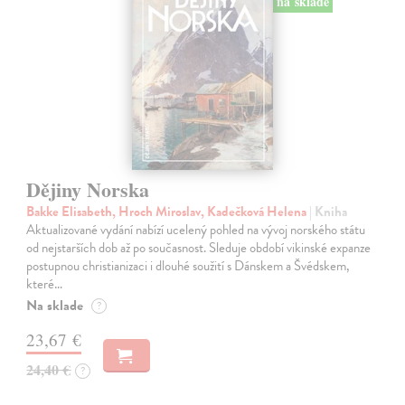
na sklade
Dějiny Norska
Bakke Elisabeth, Hroch Miroslav, Kadečková Helena
| Kniha
Aktualizované vydání nabízí ucelený pohled na vývoj norského státu
od nejstarších dob až po současnost. Sleduje období vikinské expanze
postupnou christianizaci i dlouhé soužití s Dánskem a Švédskem,
které…
Na sklade
?
23,67 €
24,40 €
?