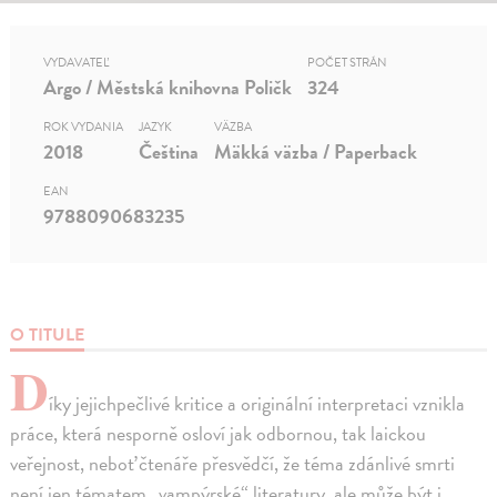
VYDAVATEĽ
POČET STRÁN
Argo / Městská knihovna Poličk
324
ROK VYDANIA
JAZYK
VÄZBA
2018
Čeština
Mäkká väzba / Paperback
EAN
9788090683235
O TITULE
D
íky jejichpečlivé kritice a originální interpretaci vznikla
práce, která nesporně osloví jak odbornou, tak laickou
veřejnost, neboť čtenáře přesvědčí, že téma zdánlivé smrti
není jen tématem „vampýrské“ literatury, ale může být i