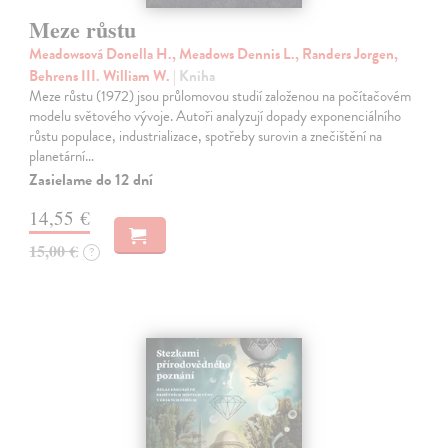
Meze růstu
Meadowsová Donella H., Meadows Dennis L., Randers Jorgen,
Behrens III. William W.
| Kniha
Meze růstu (1972) jsou průlomovou studií založenou na počítačovém
modelu světového vývoje. Autoři analyzují dopady exponenciálního
růstu populace, industrializace, spotřeby surovin a znečištění na
planetární…
Zasielame do 12 dní
14,55 €
15,00 €
?