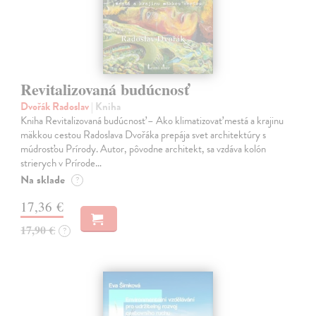
Revitalizovaná budúcnosť
Dvořák Radoslav
| Kniha
Kniha Revitalizovaná budúcnosť – Ako klimatizovať mestá a krajinu
mäkkou cestou Radoslava Dvořáka prepája svet architektúry s
múdrosťou Prírody. Autor, pôvodne architekt, sa vzdáva kolón
strierych v Prírode…
Na sklade
?
17,36 €
17,90 €
?