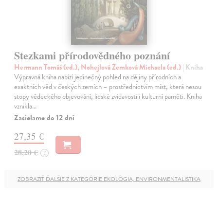
Stezkami přírodovědného poznání
Hermann Tomáš (ed.), Nohejlová Zemková Michaela (ed.)
| Kniha
Výpravná kniha nabízí jedinečný pohled na dějiny přírodních a
exaktních věd v českých zemích – prostřednictvím míst, která nesou
stopy vědeckého objevování, lidské zvídavosti i kulturní paměti. Kniha
vznikla…
Zasielame do 12 dní
27,35 €
28,20 €
?
ZOBRAZIŤ ĎALŠIE Z KATEGÓRIE EKOLÓGIA, ENVIRONMENTALISTIKA