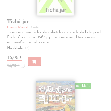
Tichá jar
Carson Rachel
| Kniha
Jedna z najvplyvnejších kníh dvadsiateho storočia. Kniha Tichá jar od
Rachel Carson z roku 1962 je jednou z mála kníh, ktoré si môžu
nárokovať na epochálny význam.
Na sklade
?
16,06 €
16,90 €
?
na sklade