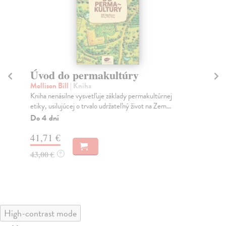
Úvod do permakultúry
K
č
Mollison Bill
| Kniha
Kniha nenásilne vysvetľuje základy permakultúrnej
Va
etiky, usilujúcej o trvalo udržateľný život na Zem...
Prv
kni
Do 4 dní
Za
41,71 €
31
43,00 €
?
32
High-contrast mode