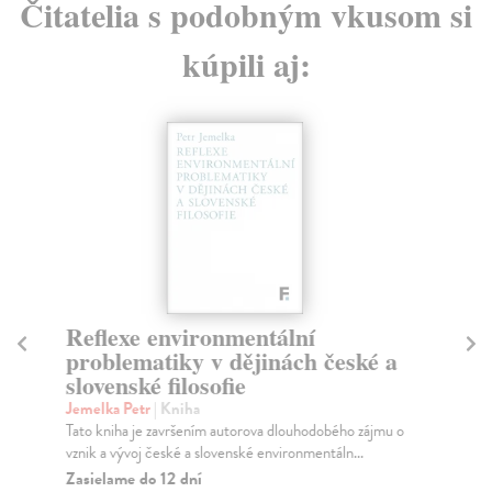
Čitatelia s podobným vkusom si
kúpili aj:
Reflexe environmentální
Kl
problematiky v dějinách české a
Da
slovenské filosofie
Hod
hro
Jemelka Petr
| Kniha
Na
Tato kniha je završením autorova dlouhodobého zájmu o
vznik a vývoj české a slovenské environmentáln...
17
Zasielame do 12 dní