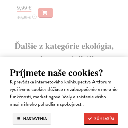
17
9,99 €
10,30 €
?
Ďalšie z kategórie ekológia,
environmentalistika
Príjmete naše cookies?
na sklade
K prevádzke internetového kníhkupectva Artforum
využívame cookies slúžiace na zabezpečenie a meranie
funkčnosti, marketingové účely a zaistenie vášho
maximálneho pohodlia a spokojnosti.
NASTAVENIA
SÚHLASÍM