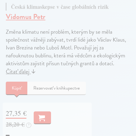
Česká klimaskepse v čase globálních rizik
Vidomus Petr
Změna klimatu není problém, kterým by se měla
společnost vážněji zabývat, tvrdí lidé jako Václav Klaus,
Ivan Brezina nebo Luboš Motl. Považují jej za
nafouknutou bublinu, která má vědcům a ekologickým
aktivistům zajistit přísun tučných grantů a dotací.
Čítať ďalej
↓
Kúpiť
Rezervovať v kníhkupectve
27,35 €
28,20 €
?