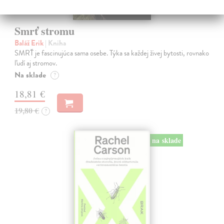
Smrť stromu
Baláž Erik
| Kniha
SMRŤ je fascinujúca sama osebe. Týka sa každej živej bytosti, rovnako
ľudí aj stromov.
Na sklade
?
18,81 €
19,80 €
?
na sklade