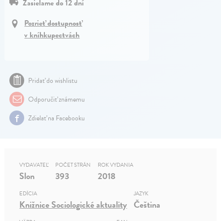
Zasielame do 12 dní
Pozrieť dostupnosť
v kníhkupectvách
Pridať do wishlistu
Odporučiť známemu
Zdielať na Facebooku
VYDAVATEĽ
POČET STRÁN
ROK VYDANIA
Slon
393
2018
EDÍCIA
JAZYK
Knižnice Sociologické aktuality
Čeština