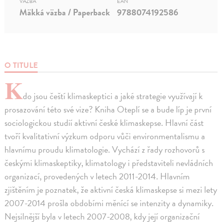
VÄZBA
EAN
Mäkká väzba / Paperback
9788074192586
O TITULE
K
do jsou čeští klimaskeptici a jaké strategie využívají k
prosazování této své vize? Kniha Oteplí se a bude líp je první
sociologickou studií aktivní české klimaskepse. Hlavní část
tvoří kvalitativní výzkum odporu vůči environmentalismu a
hlavnímu proudu klimatologie. Vychází z řady rozhovorů s
českými klimaskeptiky, klimatology i představiteli nevládních
organizací, provedených v letech 2011-2014. Hlavním
zjištěním je poznatek, že aktivní česká klimaskepse si mezi lety
2007-2014 prošla obdobími měnící se intenzity a dynamiky.
Nejsilnější byla v letech 2007-2008, kdy její organizační