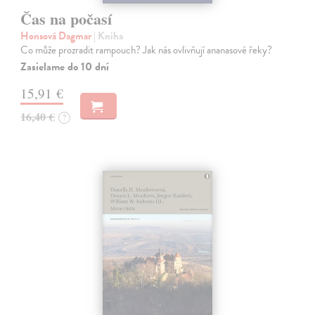
Čas na počasí
Honsová Dagmar
| Kniha
Co může prozradit rampouch? Jak nás ovlivňují ananasové řeky?
Zasielame do 10 dní
15,91 €
16,40 €
?