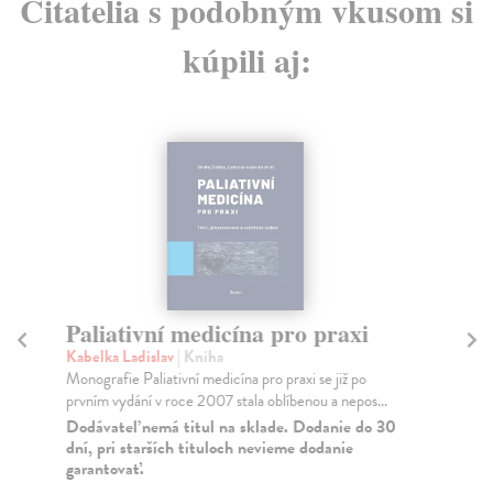
Čitatelia s podobným vkusom si
kúpili aj:
Paliativní medicína pro praxi
T
k
Kabelka Ladislav
| Kniha
Monografie Paliativní medicína pro praxi se již po
By
prvním vydání v roce 2007 stala oblíbenou a nepos...
Kap
kon
Dodávateľ nemá titul na sklade. Dodanie do 30
dní, pri starších tituloch nevieme dodanie
roz
garantovať.
Za