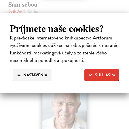
Sám sebou
Seth Anil
| Kniha
Být sám sebou není tak jednoduché, jak se zdá. V mozku každého z
nás pracují společně miliardy neuronů a vytvářejí naše vědomé
Príjmete naše cookies?
zkušenosti.
Na sklade
?
K prevádzke internetového kníhkupectva Artforum
využívame cookies slúžiace na zabezpečenie a meranie
21,47 €
funkčnosti, marketingové účely a zaistenie vášho
22,60 €
?
maximálneho pohodlia a spokojnosti.
NASTAVENIA
SÚHLASÍM