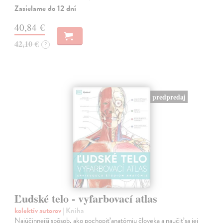
Zasielame do 12 dní
40,84 €
42,10 €
?
predpredaj
Ľudské telo - vyfarbovací atlas
kolektív autorov
| Kniha
Najúčinnejší spôsob, ako pochopiť anatómiu človeka a naučiť sa jej