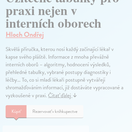
praxi nejen v
interních oborech
Hloch Ondřej
Skvělá příručka, kterou nosí každý začínající lékař v
kapse svého pláště. Informace z mnoha převážně
interních oborů – algoritmy, hodnocení výsledků,
přehledné tabulky, vybrané postupy diagnostiky i
léčby… To, co si mladí lékaři postupně vytvářejí
shromažďováním informací, již dostáváte vypracované a
vyzkoušené v praxi.
Čítať ďalej
↓
Kúpiť
Rezervovať v kníhkupectve