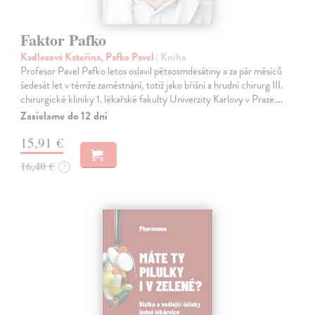
Faktor Pafko
Kadlecová Kateřina, Pafko Pavel
| Kniha
Profesor Pavel Pafko letos oslavil pětaosmdesátiny a za pár měsíců
šedesát let v témže zaměstnání, totiž jako břišní a hrudní chirurg III.
chirurgické kliniky 1. lékařské fakulty Univerzity Karlovy v Praze.…
Zasielame do 12 dní
15,91 €
16,40 €
?