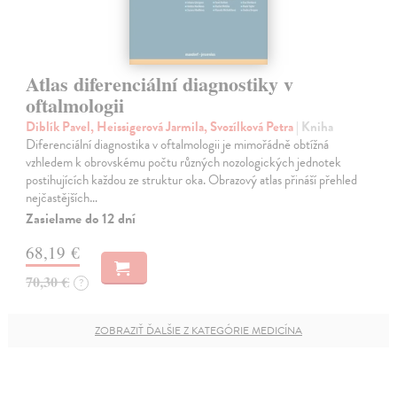
Atlas diferenciální diagnostiky v
oftalmologii
Diblík Pavel, Heissigerová Jarmila, Svozílková Petra
| Kniha
Diferenciální diagnostika v oftalmologii je mimořádně obtížná
vzhledem k obrovskému počtu různých nozologických jednotek
postihujících každou ze struktur oka. Obrazový atlas přináší přehled
nejčastějších…
Zasielame do 12 dní
68,19 €
70,30 €
?
ZOBRAZIŤ ĎALŠIE Z KATEGÓRIE MEDICÍNA