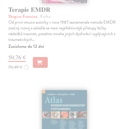
Terapie EMDR
Shapiro Francine
| Kniha
Od první intuice autorky v roce 1987 zaznamenala metoda EMDR
značný rozvoj a zařadila se mezi nejefektivnější přístupy léčby
následků traumat, potažmo mnoha jiných dysfunkcí vyplývajících z
traumatických…
Zasielame do 12 dní
50,76 €
56,40 €
?