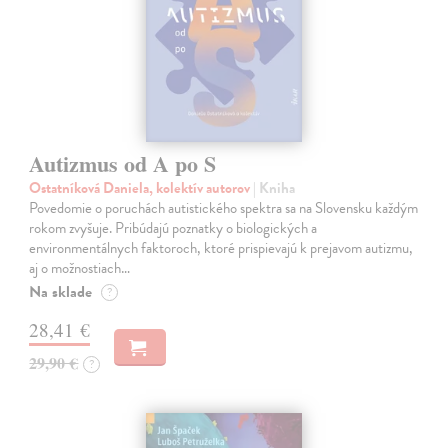
Autizmus od A po S
Ostatníková Daniela, kolektív autorov
| Kniha
Povedomie o poruchách autistického spektra sa na Slovensku každým
rokom zvyšuje. Pribúdajú poznatky o biologických a
environmentálnych faktoroch, ktoré prispievajú k prejavom autizmu,
aj o možnostiach…
Na sklade
?
28,41 €
29,90 €
?