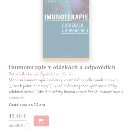
Imunoterapie v otázkách a odpovědích
Petruželka Luboš, Špaček Jan
| Kniha
Moderní imunoterapie inhibitory kontrolních bodů imunitní reakce
(„check point inhibitory“) ukončila éru stagnace systémové léčby
solidních nádorů. Aktuální otázky biomarkerově řízené imunoterapie s
posunem…
Zasielame do 12 dní
45,40 €
46,80 €
?