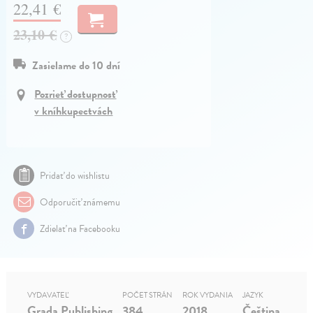
22,41 €
23,10 €
?
Zasielame do 10 dní
Pozrieť dostupnosť
v kníhkupectvách
Pridať do wishlistu
Odporučiť známemu
Zdielať na Facebooku
VYDAVATEĽ
POČET STRÁN
ROK VYDANIA
JAZYK
Grada Publishing
384
2018
Čeština