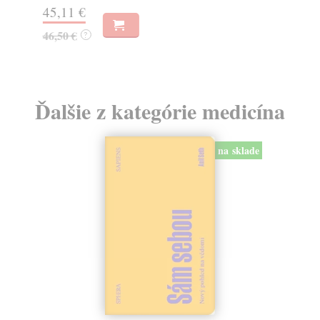
45,11 €
13
46,50 €
?
13
Ďalšie z kategórie medicína
na sklade