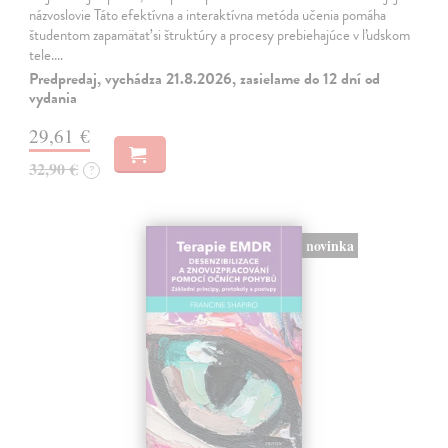
názvoslovie Táto efektívna a interaktívna metóda učenia pomáha
študentom zapamätať si štruktúry a procesy prebiehajúce v ľudskom
tele.…
Predpredaj, vychádza 21.8.2026, zasielame do 12 dní od
vydania
29,61 €
32,90 €
?
novinka