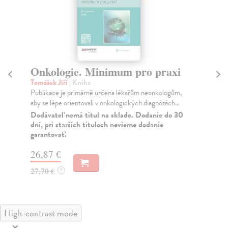
Onkologie. Minimum pro praxi
D
p
Tomášek Jiří
| Kniha
Publikace je primárně určena lékařům neonkologům,
Ka
aby se lépe orientovali v onkologických diagnózách...
Str
pok
Dodávateľ nemá titul na sklade. Dodanie do 30
dní, pri starších tituloch nevieme dodanie
ga..
garantovať.
Za
26,87 €
22
27,70 €
?
23
High-contrast mode