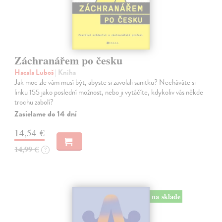
Záchranářem po česku
Hacala Luboš
| Kniha
Jak moc zle vám musí být, abyste si zavolali sanitku? Necháváte si
linku 155 jako poslední možnost, nebo ji vytáčíte, kdykoliv vás někde
trochu zabolí?
Zasielame do 14 dní
14,54 €
14,99 €
?
na sklade