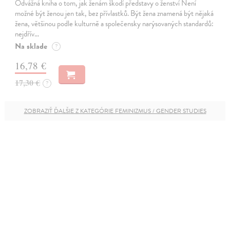
Odvážná kniha o tom, jak ženám škodí představy o ženství Není
možné být ženou jen tak, bez přívlastků. Být žena znamená být nějaká
žena, většinou podle kulturně a společensky narýsovaných standardů:
nejdřív…
Na sklade
?
16,78 €
17,30 €
?
ZOBRAZIŤ ĎALŠIE Z KATEGÓRIE FEMINIZMUS / GENDER STUDIES