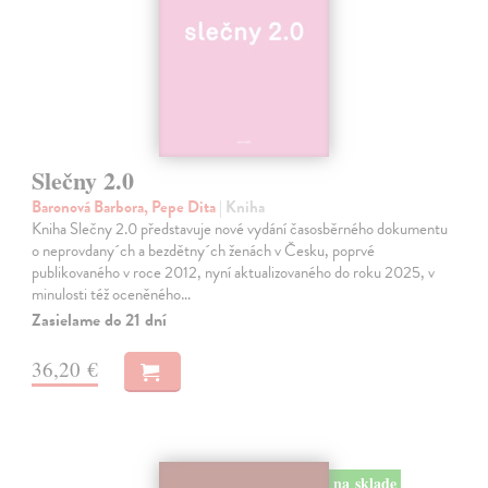
Slečny 2.0
Baronová Barbora, Pepe Dita
| Kniha
Kniha Slečny 2.0 představuje nové vydání časosběrného dokumentu
o neprovdany´ch a bezdětny´ch ženách v Česku, poprvé
publikovaného v roce 2012, nyní aktualizovaného do roku 2025, v
minulosti též oceněného…
Zasielame do 21 dní
36,20 €
na sklade