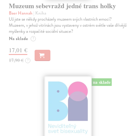
Muzeum sebevražd jedné trans holky
Baer Hannah
| Kniha
Už jste se někdy procházely muzeem svých vlastních emocí?
Muzeem, v jehož vitrínách jsou vystaveny v ostrém světle vaše dřívější
myšlenky a rozpačité sociální situace?
Na sklade
?
17,01 €
17,90 €
?
na sklade