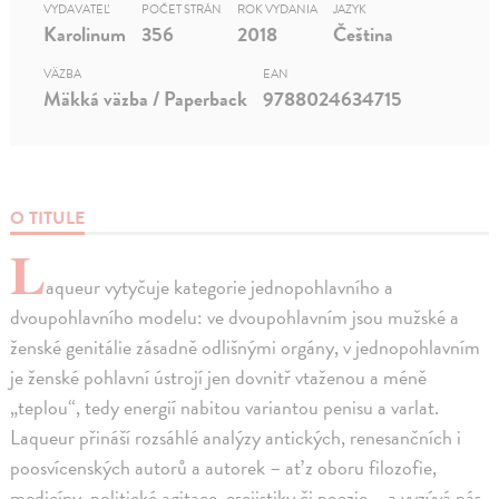
VYDAVATEĽ
POČET STRÁN
ROK VYDANIA
JAZYK
Karolinum
356
2018
Čeština
VÄZBA
EAN
Mäkká väzba / Paperback
9788024634715
O TITULE
L
aqueur vytyčuje kategorie jednopohlavního a
dvoupohlavního modelu: ve dvoupohlavním jsou mužské a
ženské genitálie zásadně odlišnými orgány, v jednopohlavním
je ženské pohlavní ústrojí jen dovnitř vtaženou a méně
„teplou“, tedy energií nabitou variantou penisu a varlat.
Laqueur přináší rozsáhlé analýzy antických, renesančních i
poosvícenských autorů a autorek – ať z oboru filozofie,
medicíny, politické agitace, esejistiky či poezie – a vyzývá nás