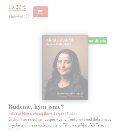
15,20 €
16,00 €
?
na sklade
Budeme, kým jsme?
Fifková Hana, Matějčková Tereza
| Kniha
Dívky, které nechtějí dospět v ženy. Tento jev svedl dohromady
psychiatričku a sexuoložku Hanu Fifkovou a filozofku Terezu