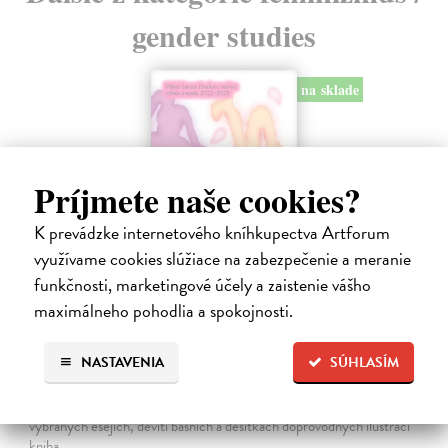
gender studies
na sklade
Príjmete naše cookies?
K prevádzke internetového kníhkupectva Artforum
využívame cookies slúžiace na zabezpečenie a meranie
funkčnosti, marketingové účely a zaistenie vášho
maximálneho pohodlia a spokojnosti.
Přišel čas na Druhou: směnu
NASTAVENIA
SÚHLASÍM
kolektív autorov
| Kniha
Nezávislý feministický magazín Druhá : směna přináší čtenářstvu
sebrané texty z prvních třech let svého fungování. V jednadvaceti
vybraných esejích, devíti básních a desítkách doprovodných ilustrací
kniha…