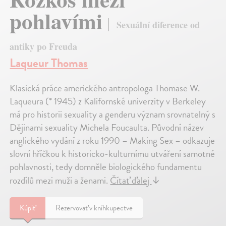
pohlavími
Sexuální diference od
antiky po Freuda
Laqueur Thomas
Klasická práce amerického antropologa Thomase W.
Laqueura (* 1945) z Kalifornské univerzity v Berkeley
má pro historii sexuality a genderu význam srovnatelný s
Dějinami sexuality Michela Foucaulta. Původní název
anglického vydání z roku 1990 – Making Sex – odkazuje
slovní hříčkou k historicko-kulturnímu utváření samotné
pohlavnosti, tedy domněle biologického fundamentu
rozdílů mezi muži a ženami.
Čítať ďalej
↓
Kúpiť
Rezervovať v kníhkupectve