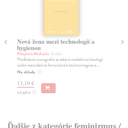
Nová žena mezi technologií a
Se
hygienou
p
Fikejzová Michaela
| Kniha
Ha
Předložená monografie se zabývá mediální archeologií
Kni
české meziválečné feministické technoimaginace ...
sex
Na sklade
Na
?
13,19 €
22
13,60 €
23
?
Ďalšie z kategórie feminizmus /