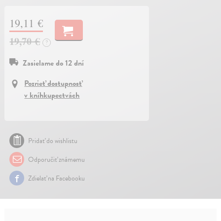
19,11 €
19,70 €
?
Zasielame do 12 dní
Pozrieť dostupnosť
v kníhkupectvách
Pridať do wishlistu
Odporučiť známemu
Zdielať na Facebooku