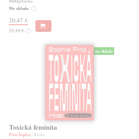
Matějčkovou.
Na sklade
?
20,47 €
21,10 €
?
na sklade
Toxická feminita
Fritz Sophia
| Kniha