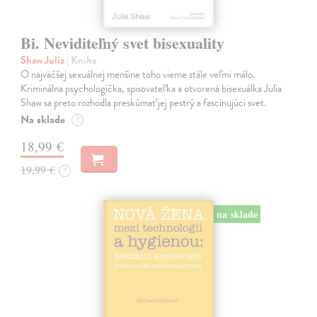
Bi. Neviditeľný svet bisexuality
Shaw Julia
| Kniha
O najväčšej sexuálnej menšine toho vieme stále veľmi málo.
Kriminálna psychologička, spisovateľka a otvorená bisexuálka Julia
Shaw sa preto rozhodla preskúmať jej pestrý a fascinujúci svet.
Na sklade
?
18,99 €
19,99 €
?
na sklade