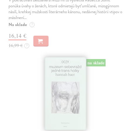
V pokračovaní bestsellera Muži mi to vysvetlia Rebecca Solnit
ponúka úvahy o ženách, ktoré odmietajú byť umlčané, mizogýnnom
násilí, krehkej mužskosti literárneho kánonu, nedávnej histórii vtipov o
znásilnení…
Na sklade
?
16,14 €
16,99 €
?
na sklade