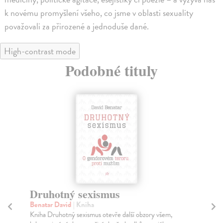
k novému promyšlení všeho, co jsme v oblasti sexuality
považovali za přirozené a jednoduše dané.
High-contrast mode
Podobné tituly
Druhotný sexismus
D
Benatar David
| Kniha
Ok
Kniha Druhotný sexismus otevře další obzory všem,
Mra