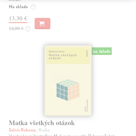
Na sklade
?
13,30 €
14,00 €
?
na sklade
Matka všetkých otázok
Solnit Rebecca
| Kniha