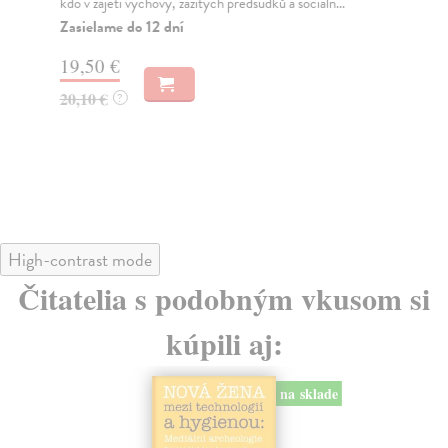
kdo v zajetí výchovy, zažitých předsudků a sociáln...
Ukr
Zasielame do 12 dní
Za
19,50 €
17
20,10 €
18
?
High-contrast mode
Čitatelia s podobným vkusom si
kúpili aj:
na sklade