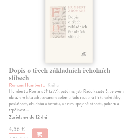
Dopis o třech základních řeholních
slibech
Romans Humbert z
| Kniha
Humbert z Romans († 1277), pátý magistr Řádu kazatelů, ve svém
okružním listu adresovaném celému řádu rozebírá tři řeholní sliby,
poslušnost, chudobu a čistotu, a s nimi spojené ctnosti, pokoru a
trpělivost.…
Zasielame do 12 dní
4,56 €