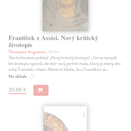
František z Assisi. Nový kritický
životopis
Thompson Augustine
| Kniha
Táto kniha nesie podtitul „Nový kritický životopis“, čím sa nemyslí,
len životopis najnovší, ale skôr nový portrét muža, ktorý je známy ako
svätý František z Assisi. Máme to šťastie, že o Františkovi sa…
Na sklade
?
20,00 €