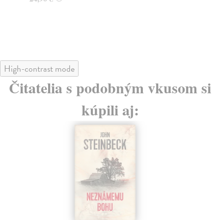
16
16
High-contrast mode
Čitatelia s podobným vkusom si
kúpili aj: