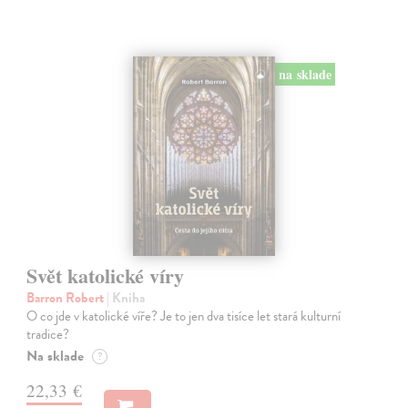
na sklade
Svět katolické víry
Barron Robert
| Kniha
O co jde v katolické víře? Je to jen dva tisíce let stará kulturní
tradice?
Na sklade
?
22,33 €