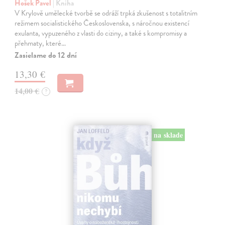
Hošek Pavel
| Kniha
V Krylově umělecké tvorbě se odráží trpká zkušenost s totalitním
režimem socialistického Československa, s náročnou existencí
exulanta, vypuzeného z vlasti do ciziny, a také s kompromisy a
přehmaty, které…
Zasielame do 12 dní
13,30 €
14,00 €
?
na sklade