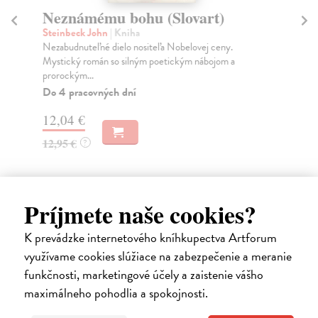
Neznámému bohu (Slovart)
Steinbeck John
| Kniha
M
Nezabudnuteľné dielo nositeľa Nobelovej ceny.
Ho
Mystický román so silným poetickým nábojom a
Koľ
prorockým...
nav
Do 4 pracovných dní
12,04 €
4,
12,95 €
?
Príjmete naše cookies?
Ďalšie z kategórie kresťanstvo a
K prevádzke internetového kníhkupectva Artforum
judaizmus
využívame cookies slúžiace na zabezpečenie a meranie
funkčnosti, marketingové účely a zaistenie vášho
maximálneho pohodlia a spokojnosti.