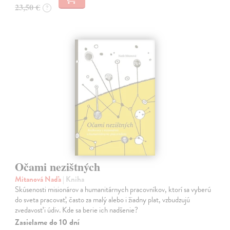
23,50 €
?
Očami nezištných
Mitanová Naďa
| Kniha
Skúsenosti misionárov a humanitárnych pracovníkov, ktorí sa vyberú
do sveta pracovať, často za malý alebo i žiadny plat, vzbudzujú
zvedavosť i údiv. Kde sa berie ich nadšenie?
Zasielame do 10 dní