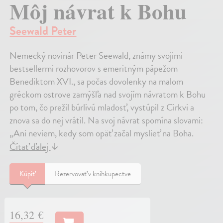
Môj návrat k Bohu
Seewald Peter
Nemecký novinár Peter Seewald, známy svojimi
bestsellermi rozhovorov s emeritným pápežom
Benediktom XVI., sa počas dovolenky na malom
gréckom ostrove zamýšľa nad svojím návratom k Bohu
po tom, čo prežil búrlivú mladosť, vystúpil z Cirkvi a
znova sa do nej vrátil. Na svoj návrat spomína slovami:
„Ani neviem, kedy som opäť začal myslieť na Boha.
Čítať ďalej
↓
Kúpiť
Rezervovať v kníhkupectve
16,32 €