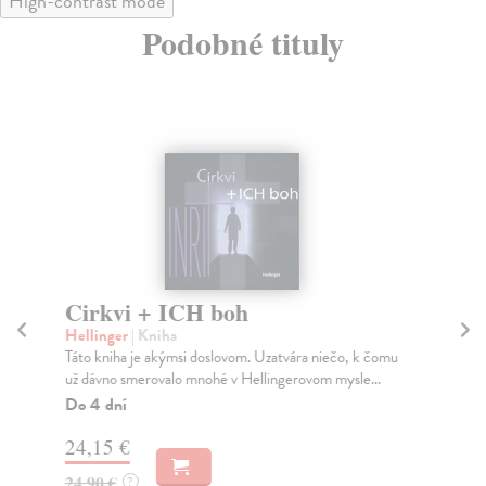
High-contrast mode
Podobné tituly
Cirkvi + ICH boh
J
k
Hellinger
| Kniha
Táto kniha je akýmsi doslovom. Uzatvára niečo, k čomu
Kac
už dávno smerovalo mnohé v Hellingerovom mysle...
Kni
sys
Do 4 dní
se..
24,15 €
Za
24,90 €
?