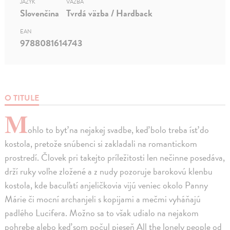
JAZYK
VÄZBA
Slovenčina
Tvrdá väzba / Hardback
EAN
9788081614743
O TITULE
M
ohlo to byť na nejakej svadbe, keď bolo treba ísť do
kostola, pretože snúbenci si zakladali na romantickom
prostredí. Človek pri takejto príležitosti len nečinne posedáva,
drží ruky voľne zložené a z nudy pozoruje barokovú klenbu
kostola, kde bacuľatí anjeličkovia vijú veniec okolo Panny
Márie či mocní archanjeli s kopijami a mečmi vyháňajú
padlého Lucifera. Možno sa to však udialo na nejakom
pohrebe alebo keď som počul pieseň All the lonely people od