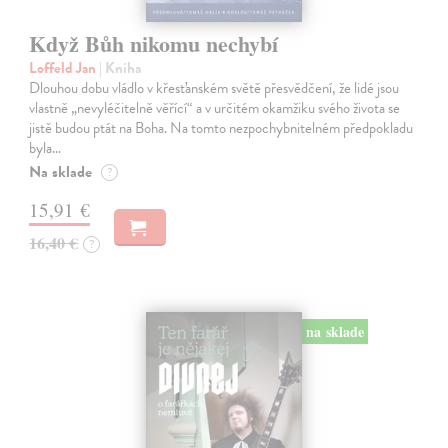
Když Bůh nikomu nechybí
Loffeld Jan
| Kniha
Dlouhou dobu vládlo v křesťanském světě přesvědčení, že lidé jsou
vlastně „nevyléčitelně věřící“ a v určitém okamžiku svého života se
jistě budou ptát na Boha. Na tomto nezpochybnitelném předpokladu
byla…
Na sklade
?
15,91 €
16,40 €
?
na sklade