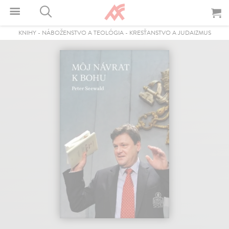
KNIHY
-
NÁBOŽENSTVO A TEOLÓGIA
-
KRESŤANSTVO A JUDAIZMUS