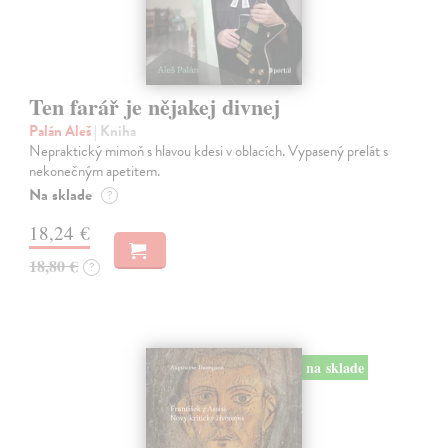
Ten farář je nějakej divnej
Palán Aleš
| Kniha
Nepraktický mimoň s hlavou kdesi v oblacích. Vypasený prelát s
nekonečným apetitem.
Na sklade
?
18,24 €
18,80 €
?
na sklade