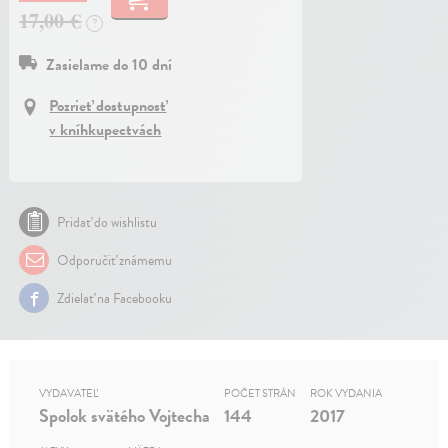
17,00 €
?
Zasielame do 10 dní
Pozrieť dostupnosť
v kníhkupectvách
Pridať do wishlistu
Odporučiť známemu
Zdielať na Facebooku
VYDAVATEĽ
POČET STRÁN
ROK VYDANIA
Spolok svätého Vojtecha
144
2017