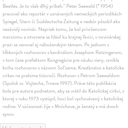
Beatles. Je to však dlhý príbeh.“ Peter Seewald (* 1954)
pracoval ako reportér v uznávaných nemeckých periodikách
Spiegel, Stern či Süddeutsche Zeitung a neskôr pôsobil ako
nezávislý novinár. Napriek tomu, že bol prívržencom
marxizmu a otvorene sa hlásil ku krajnej ľavici, v novinárskej
praxi sa venoval aj náboženským témam. Po jednom z
hĺbkových rozhovorov s kardinálom Josephom Ratzingerom,
v tom čase prefektom Kongregácie pre náuku viery, vznikla
kniha rozhovorov s názvom Soľ zeme. Kresťanstvo a katolícka
cirkev na prelome tisícročí. Rozhovor s Petrom Seewaldom
(Spolok sv. Vojtecha, Trnava 1997). Práve táto publikácia
bola pre autora podnetom, aby sa vrátil do Katolíckej cirkvi, z
ktorej v roku 1973 vystúpil, hoci bol vychovávaný v katolíckej
rodine. V súčasnosti žije v Mníchove, je ženatý a má dvoch
synov.