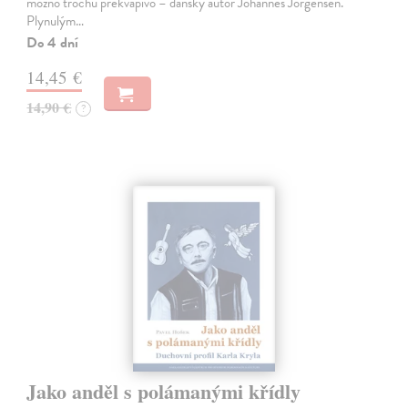
možno trochu prekvapivo – dánsky autor Johannes Jorgensen.
Plynulým…
Do 4 dní
14,45 €
14,90 €
?
Jako anděl s polámanými křídly