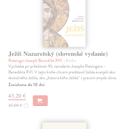
Ježiš Nazaretský (slovenské vydanie)
Ratzinger Joseph Benedikt XVI.
| Kniha
Vychádza pri príležitosti 95. narodenín Josepha Ratzingera –
Benedikta XVI. V tejto knihe chcem predstaviť Ježiša evanjelií ako
skutočného Ježiša, ako „historického Ježiša“ v pravom zmysle slova.
Zasielame do 10 dní
43,20 €
45,00 €
?