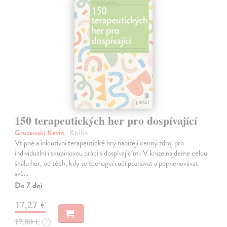
150 terapeutických her pro dospívající
Gruzewski Kevin
| Kniha
Vtipné a inkluzivní terapeutické hry nabízejí cenný zdroj pro
individuální i skupinovou práci s dospívajícími. V knize najdeme celou
škálu her, od těch, kdy se teenageři učí poznávat a pojmenovávat
své…
Do 7 dní
17,27 €
17,80 €
?