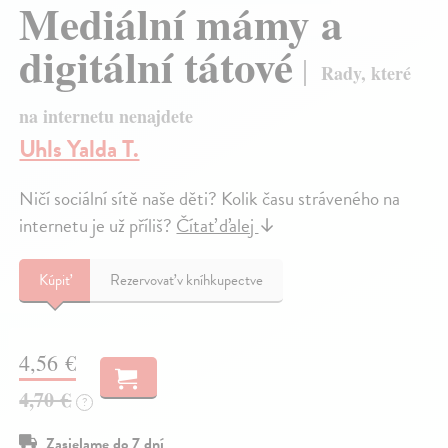
Mediální mámy a
digitální tátové
Rady, které
na internetu nenajdete
Uhls Yalda T.
Ničí sociální sítě naše děti? Kolik času stráveného na
internetu je už příliš?
Čítať ďalej
↓
Kúpiť
Rezervovať v kníhkupectve
4,56 €
4,70 €
?
Zasielame do 7 dní