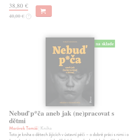
38,80 €
40,00 €
?
na sklade
Nebuď p*ča aneb jak (ne)pracovat s
dětmi
Morávek Tomáš
| Kniha
Toto je kniha o dětech žijících v ústavní péči – o dobré práci s nimi i o