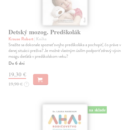
Detský mozog. Predškolák
Krause Robert
| Kniha
Snažíte sa dokonale spoznať svojho predškoláka a pochopiť, čo práve v
danej situácii prežíva? Je možné vlastným úsilím podporiť zdravý vývin
mozgu dieťaťa v predškolskom veku?
Do 6 dní
19,30 €
19,90 €
?
na sklade