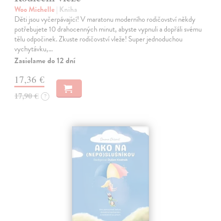
Woo Michelle
| Kniha
Děti jsou vyčerpávající! V maratonu moderního rodičovství někdy
potřebujete 10 drahocenných minut, abyste vypnuli a dopřáli svému
tělu odpočinek. Zkuste rodičovství vleže! Super jednoduchou
vychytávku,…
Zasielame do 12 dní
17,36 €
17,90 €
?