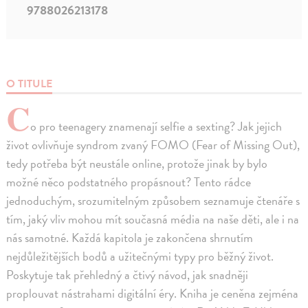
9788026213178
O TITULE
C
o pro teenagery znamenají selfie a sexting? Jak jejich
život ovlivňuje syndrom zvaný FOMO (Fear of Missing Out),
tedy potřeba být neustále online, protože jinak by bylo
možné něco podstatného propásnout? Tento rádce
jednoduchým, srozumitelným způsobem seznamuje čtenáře s
tím, jaký vliv mohou mít současná média na naše děti, ale i na
nás samotné. Každá kapitola je zakončena shrnutím
nejdůležitějších bodů a užitečnými typy pro běžný život.
Poskytuje tak přehledný a čtivý návod, jak snadněji
proplouvat nástrahami digitální éry. Kniha je ceněna zejména