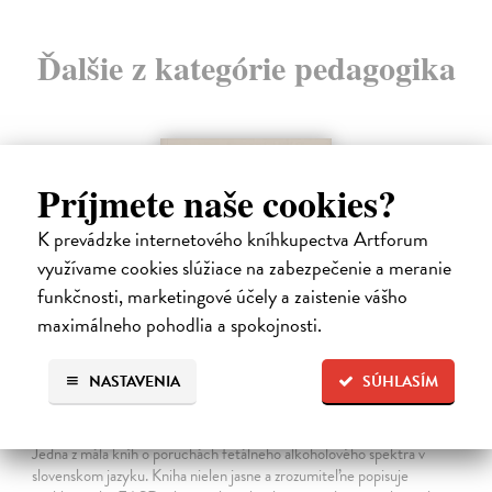
Ďalšie z kategórie pedagogika
na sklade
Príjmete naše cookies?
K prevádzke internetového kníhkupectva Artforum
využívame cookies slúžiace na zabezpečenie a meranie
funkčnosti, marketingové účely a zaistenie vášho
maximálneho pohodlia a spokojnosti.
NASTAVENIA
SÚHLASÍM
Ako byť rodičom dieťaťa s FASD
Brown Julia, Mather Mary
| Kniha
Jedna z mála kníh o poruchách fetálneho alkoholového spektra v
slovenskom jazyku. Kniha nielen jasne a zrozumiteľne popisuje