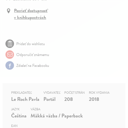
Pozrieť dostupnosť
v kníhkupectvách
Pridať do wishlistu
Odporučiť známemu
Zdielať na Facebooku
PREKLADATEĽ
VYDAVATEĽ
POČET STRÁN
ROK VYDANIA
Le Roch Pavla
Portál
208
2018
JAZYK
VÄZBA
Čeština
Mäkká väzba / Paperback
EAN