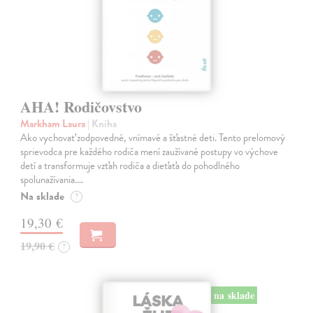
AHA! Rodičovstvo
Markham Laura
| Kniha
Ako vychovať zodpovedné, vnímavé a šťastné deti. Tento prelomový
sprievodca pre každého rodiča mení zaužívané postupy vo výchove
detí a transformuje vzťah rodiča a dieťaťa do pohodlného
spolunažívania.…
Na sklade
?
19,30 €
19,90 €
?
na sklade