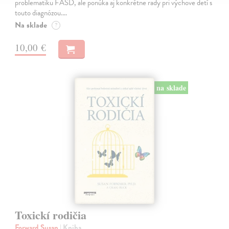
problematiku FASD, ale ponúka aj konkrétne rady pri výchove detí s
touto diagnózou.…
Na sklade
?
10,00 €
na sklade
Toxickí rodičia
Forward Susan
| Kniha