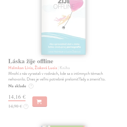
Láska žije offline
Halmkan Lívia, Žiaková Lucia
| Kniha
Mnohí z nás vyrastali v rodinách, kde sa o intímnych témach
nehovorilo. Dnes je veľmi potrebné prelomiť ľady a zmeniť to.
Na sklade
?
14,16 €
14,90 €
?