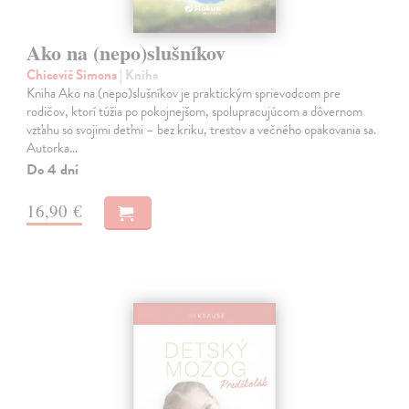
Ako na (nepo)slušníkov
Chicevič Simona
| Kniha
Kniha Ako na (nepo)slušníkov je praktickým sprievodcom pre
rodičov, ktorí túžia po pokojnejšom, spolupracujúcom a dôvernom
vzťahu so svojimi deťmi – bez kriku, trestov a večného opakovania sa.
Autorka…
Do 4 dní
16,90 €