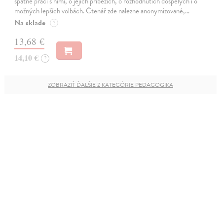
špatné práci s nimi, o jejich příbězích, o rozhodnutích dospělých i o
možných lepších volbách. Čtenář zde nalezne anonymizované,…
Na sklade
?
13,68 €
14,10 €
?
ZOBRAZIŤ ĎALŠIE Z KATEGÓRIE PEDAGOGIKA