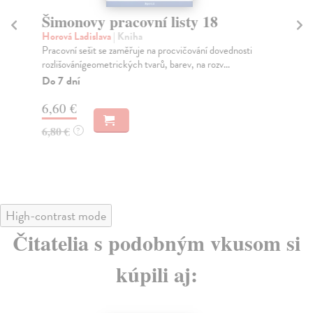
Šimonovy pracovní listy 18
K
p
Horová Ladislava
| Kniha
Pracovní sešit se zaměřuje na procvičování dovednosti
Ga
rozlišovánígeometrických tvarů, barev, na rozv...
Pří
str
Do 7 dní
Za
6,60 €
8,
6,80 €
?
8,
High-contrast mode
Čitatelia s podobným vkusom si
kúpili aj: