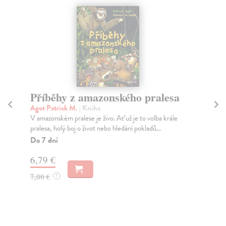
Příběhy z amazonského pralesa
D
Agot Patrick M.
| Kniha
Sp
V amazonském pralese je živo. Ať už je to volba krále
Dig
pralesa, holý boj o život nebo hledání pokladů...
a v
Do 7 dní
Za
6,79 €
19
7,00 €
20
?