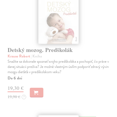
Detský mozog. Predškolák
Krause Robert
| Kniha
Snažíte sa dokonale spoznať svojho predškoláka a pochopiť, čo práve v
danej situácii prežíva? Je možné vlastným úsilím podporiť zdravý vývin
mozgu dieťaťa v predškolskom veku?
Do 6 dní
19,30 €
19,90 €
?