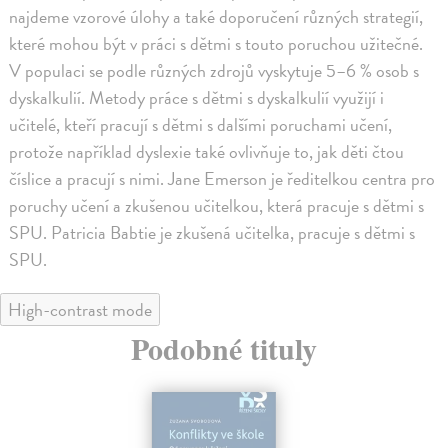
najdeme vzorové úlohy a také doporučení různých strategií,
které mohou být v práci s dětmi s touto poruchou užitečné.
V populaci se podle různých zdrojů vyskytuje 5–6 % osob s
dyskalkulií. Metody práce s dětmi s dyskalkulií využijí i
učitelé, kteří pracují s dětmi s dalšími poruchami učení,
protože například dyslexie také ovlivňuje to, jak děti čtou
číslice a pracují s nimi. Jane Emerson je ředitelkou centra pro
poruchy učení a zkušenou učitelkou, která pracuje s dětmi s
SPU. Patricia Babtie je zkušená učitelka, pracuje s dětmi s
SPU.
High-contrast mode
Podobné tituly