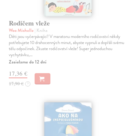
Rodičem vleže
Woo Michelle
| Kniha
Děti jsou vyčerpávající! V maratonu moderního rodičovství někdy
potřebujete 10 drahocenných minut, abyste vypnuli a dopřáli svému
tělu odpočinek. Zkuste rodičovství vleže! Super jednoduchou
vychytávku,…
Zasielame do 12 dní
17,36 €
17,90 €
?