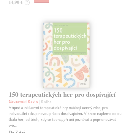
14,90 €
?
150 terapeutických her pro dospívající
Gruzewski Kevin
| Kniha
Vtipné a inkluzivní terapeutické hry nabízejí cenný zdroj pro
individuální i skupinovou práci s dospívajícími. V knize najdeme celou
škálu her, od těch, kdy se teenageři učí poznávat a pojmenovávat
své…
Do 7 dní