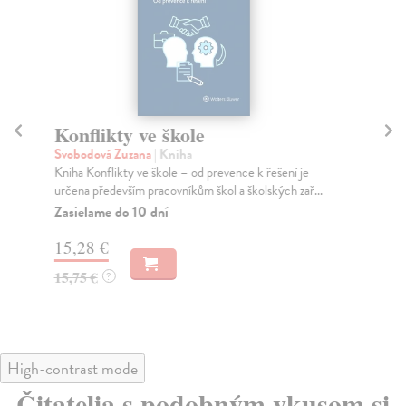
Konflikty ve škole
R
Svobodová Zuzana
| Kniha
Op
Kniha Konflikty ve škole – od prevence k řešení je
Šty
určena především pracovníkům škol a školských zař...
pre
Zasielame do 10 dní
Do
15,28 €
22
15,75 €
23
?
High-contrast mode
Čitatelia s podobným vkusom si