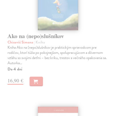
Ako na (nepo)slušníkov
Chicevič Simona
| Kniha
Kniha Ako na (nepo)slušníkov je praktickým sprievodcom pre
rodičov, ktorí túžia po pokojnejšom, spolupracujúcom a dôvernom
vzťahu so svojimi deťmi – bez kriku, trestov a večného opakovania sa.
Autorka…
Do 4 dní
16,90 €