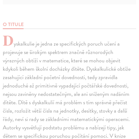
O TITULE
D
yskalkulie je jedna ze specifických poruch učení a
projevuje se širokým spektrem značně různorodých
výrazných obtíží v matematice, které se mohou objevit
kdykoli během školní docházky dítěte. Dyskalkulické obtíže
zasahující základní početní dovednosti, tedy zpravidla
jednoduché až primitivně vypadající počtářské dovednosti,
nejsou zaviněny nedostatečným, ale ani sníženým nadáním
dítěte. Dítě s dyskalkulií má problém s tím správně přečíst
čísla, rozložit větší čísla na jednotky, desítky, stovky a další
řády, neví si rady se základními matematickými operacemi.
Autorky vysvětlují podstatu problému a nabízejí tipy, jak
dětem se specifickou poruchou počítání pomoci. V knize