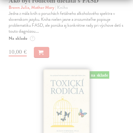
Ako byť rodičom dieťaťa s FASD
Brown Julia, Mather Mary
| Kniha
Jedna z mála kníh o poruchách fetálneho alkoholového spektra v
slovenskom jazyku. Kniha nielen jasne a zrozumiteľne popisuje
problematiku FASD, ale ponúka aj konkrétne rady pri výchove detí s
touto diagnózou.…
Na sklade
?
10,00 €
na sklade