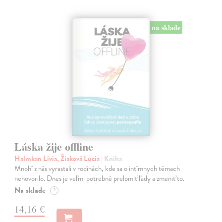
na sklade
Láska žije offline
Halmkan Lívia, Žiaková Lucia
| Kniha
Mnohí z nás vyrastali v rodinách, kde sa o intímnych témach
nehovorilo. Dnes je veľmi potrebné prelomiť ľady a zmeniť to.
Na sklade
?
14,16 €