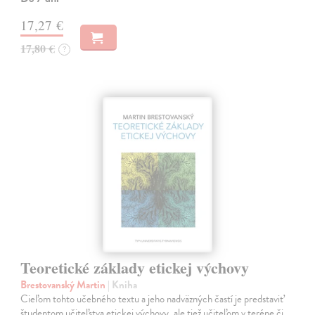
17,27 €
17,80 €
?
Teoretické základy etickej výchovy
Brestovanský Martin
| Kniha
Cieľom tohto učebného textu a jeho nadväzných častí je predstaviť
študentom učiteľstva etickej výchovy, ale tiež učiteľom v teréne či