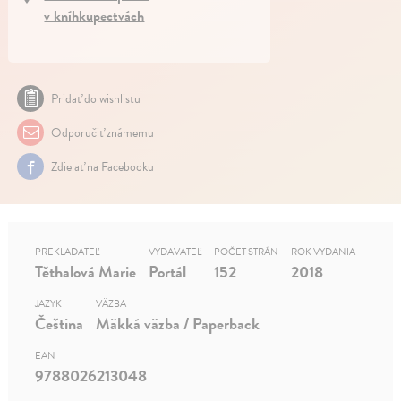
v kníhkupectvách
Pridať do wishlistu
Odporučiť známemu
Zdielať na Facebooku
PREKLADATEĽ
VYDAVATEĽ
POČET STRÁN
ROK VYDANIA
Těthalová Marie
Portál
152
2018
JAZYK
VÄZBA
Čeština
Mäkká väzba / Paperback
EAN
9788026213048