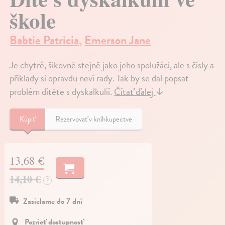
škole
Babtie Patricia
,
Emerson Jane
Je chytré, šikovné stejně jako jeho spolužáci, ale s čísly a
příklady si opravdu neví rady. Tak by se dal popsat
problém dítěte s dyskalkulií.
Čítať ďalej
↓
Kúpiť
Rezervovať v kníhkupectve
13,68 €
14,10 €
?
Zasielame do 7 dní
Pozrieť dostupnosť