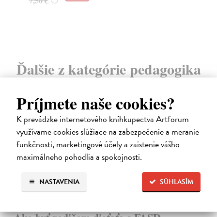
7,50 €
9,
Ďalšie z kategórie pedagogika
Príjmete naše cookies?
na sklade
K prevádzke internetového kníhkupectva Artforum
využívame cookies slúžiace na zabezpečenie a meranie
funkčnosti, marketingové účely a zaistenie vášho
maximálneho pohodlia a spokojnosti.
NASTAVENIA
SÚHLASÍM