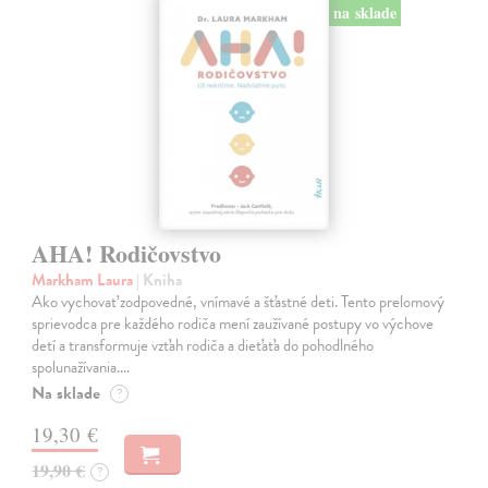
na sklade
AHA! Rodičovstvo
Markham Laura
| Kniha
Ako vychovať zodpovedné, vnímavé a šťastné deti. Tento prelomový
sprievodca pre každého rodiča mení zaužívané postupy vo výchove
detí a transformuje vzťah rodiča a dieťaťa do pohodlného
spolunažívania.…
Na sklade
?
19,30 €
19,90 €
?