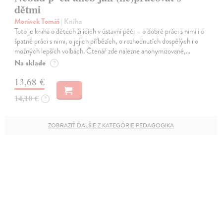
dětmi
Morávek Tomáš
| Kniha
Toto je kniha o dětech žijících v ústavní péči – o dobré práci s nimi i o
špatné práci s nimi, o jejich příbězích, o rozhodnutích dospělých i o
možných lepších volbách. Čtenář zde nalezne anonymizované,…
Na sklade
?
13,68 €
14,10 €
?
ZOBRAZIŤ ĎALŠIE Z KATEGÓRIE PEDAGOGIKA