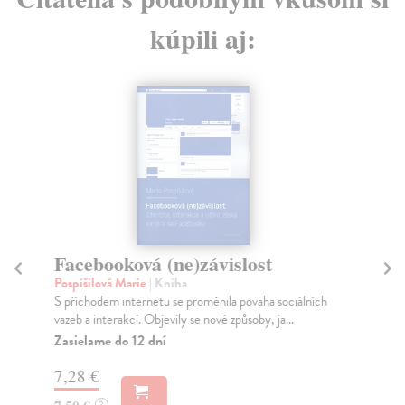
kúpili aj:
Facebooková (ne)závislost
C
Pospíšilová Marie
| Kniha
Tět
S příchodem internetu se proměnila povaha sociálních
Pra
vazeb a interakcí. Objevily se nové způsoby, ja...
pos
Zasielame do 12 dní
Do
7,28 €
9,
?