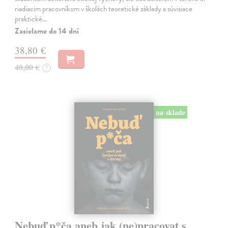
riadiacim pracovníkom v školách teoretické základy a súvisiace
praktické…
Zasielame do 14 dní
38,80 €
40,00 €
?
na sklade
Nebuď p*ča aneb jak (ne)pracovat s