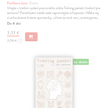
Pavlíková Jana
| Kniha
Vitajte v treťom vydaní pracovného zošita Tréning pamäti (nielen) pre
seniorov! Pamäť patrí medzi naše najcennejšie schopnosti. Vďaka nej
si uchovávame krásne spomienky, učíme sa nové veci, orientujeme…
Do 4 dní
3,33 €
3,70 €
?
na sklade