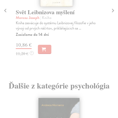
Svět Leibnizova myšlení
M
Moreau Joseph
| Kniha
Gu
Kniha zasväcuje do systému Leibnizovej filozofie v jeho
Pře
vývoji od prvých náčrtov, prikláňajúcich sa ...
je 
Zasielame do 14 dní
Za
10,86 €
18
11,20 €
18
?
Ďalšie z kategórie psychológia