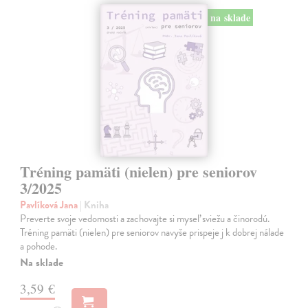
na sklade
Tréning pamäti (nielen) pre seniorov
3/2025
Pavlíková Jana
| Kniha
Preverte svoje vedomosti a zachovajte si myseľ sviežu a činorodú.
Tréning pamäti (nielen) pre seniorov navyše prispeje j k dobrej nálade
a pohode.
Na sklade
3,59 €