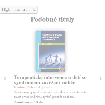
High-contrast mode
Podobné tituly
Terapeutické intervence u dětí se
11
syndromem zavržení rodiče
p
Gardner Richard A.
| Kniha
Mo
Vznik a rozvoj syndromu zavržení rodiče se v životě dětí
Tat
rovná emocionálnímu týrání, protože oslaben...
zac
Zasielame do 10 dní
Za