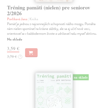
Tréning pamäti (nielen) pre seniorov
2/2026
Pavlíková Jana
| Kniha
Pamäť je jednou z najcennejších schopností nášho mozgu. Pomáha
nám nielen spomínať na krásne zážitky, ale sa aj učiť nové veci,
orientovať sa v každodennom živote a udržiavať našu myseľ aktívnu.
Na sklade
3,59 €
3,70 €
?
na sklade