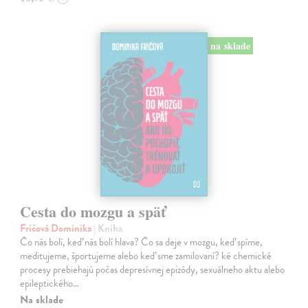
na sklade
Cesta do mozgu a späť
Fričová Dominika
| Kniha
Čo nás bolí, keď nás bolí hlava? Čo sa deje v mozgu, keď spíme,
meditujeme, športujeme alebo keď sme zamilovaní? ké chemické
procesy prebiehajú počas depresívnej epizódy, sexuálneho aktu alebo
epileptického…
Na sklade