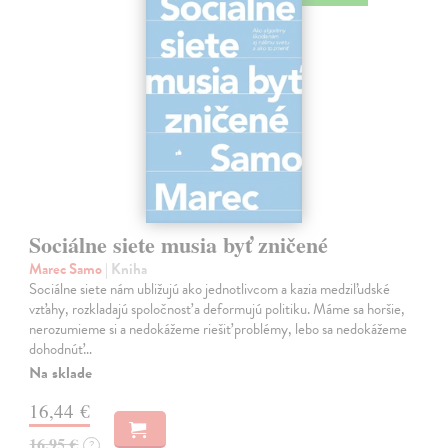
Sociálne siete musia byť zničené
Marec Samo
| Kniha
Sociálne siete nám ubližujú ako jednotlivcom a kazia medziľudské
vzťahy, rozkladajú spoločnosť a deformujú politiku. Máme sa horšie,
nerozumieme si a nedokážeme riešiť problémy, lebo sa nedokážeme
dohodnúť…
Na sklade
16,44 €
16,95 €
?