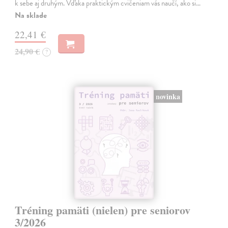
k sebe aj druhým. Vďaka praktickým cvičeniam vás naučí, ako si…
Na sklade
22,41 €
24,90 €
?
novinka
Tréning pamäti (nielen) pre seniorov
3/2026