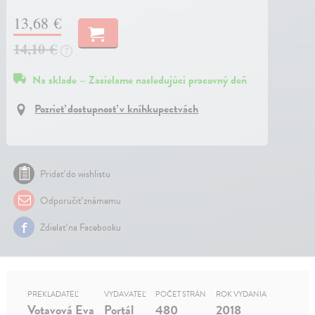
13,68 €
14,10 €
?
Na sklade – Zasielame nasledujúci pracovný deň
Pozrieť dostupnosť v kníhkupectvách
Pridať do wishlistu
Odporučiť známemu
Zdielať na Facebooku
PREKLADATEĽ
VYDAVATEĽ
POČET STRÁN
ROK VYDANIA
Votavová Eva
Portál
480
2018