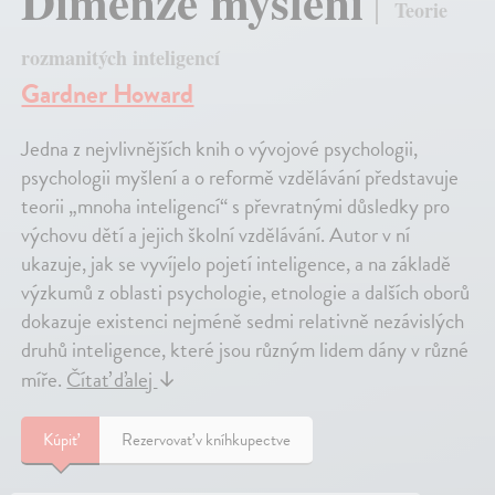
Dimenze myšlení
Teorie
rozmanitých inteligencí
Gardner Howard
Jedna z nejvlivnějších knih o vývojové psychologii,
psychologii myšlení a o reformě vzdělávání představuje
teorii „mnoha inteligencí“ s převratnými důsledky pro
výchovu dětí a jejich školní vzdělávání. Autor v ní
ukazuje, jak se vyvíjelo pojetí inteligence, a na základě
výzkumů z oblasti psychologie, etnologie a dalších oborů
dokazuje existenci nejméně sedmi relativně nezávislých
druhů inteligence, které jsou různým lidem dány v různé
míře.
Čítať ďalej
↓
Kúpiť
Rezervovať v kníhkupectve