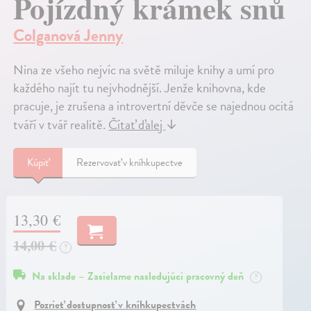
Pojízdný krámek snů
Colganová Jenny
Nina ze všeho nejvíc na světě miluje knihy a umí pro
každého najít tu nejvhodnější. Jenže knihovna, kde
pracuje, je zrušena a introvertní děvče se najednou ocitá
tváří v tvář realitě.
Čítať ďalej
↓
Kúpiť
Rezervovať v kníhkupectve
13,30 €
14,00 €
?
Na sklade – Zasielame nasledujúci pracovný deň
?
Pozrieť dostupnosť v kníhkupectvách