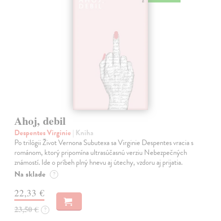
Ahoj, debil
Despentes Virginie
| Kniha
Po trilógii Život Vernona Subutexa sa Virginie Despentes vracia s
románom, ktorý pripomína ultrasúčasnú verziu Nebezpečných
známostí. Ide o príbeh plný hnevu aj útechy, vzdoru aj prijatia.
Na sklade
?
22,33 €
23,50 €
?