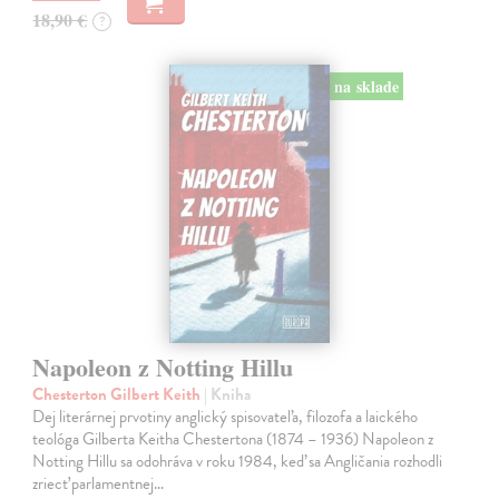
18,90 €
?
na sklade
Napoleon z Notting Hillu
Chesterton Gilbert Keith
| Kniha
Dej literárnej prvotiny anglický spisovateľa, filozofa a laického
teológa Gilberta Keitha Chestertona (1874 – 1936) Napoleon z
Notting Hillu sa odohráva v roku 1984, keď sa Angličania rozhodli
zriecť parlamentnej…