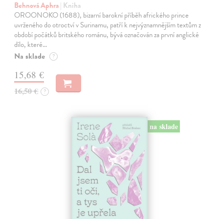
Behnová Aphra
| Kniha
OROONOKO (1688), bizarní barokní příběh afrického prince
uvrženého do otroctví v Surinamu, patří k nejvýznamnějším textům z
období počátků britského románu, bývá označován za první anglické
dílo, které…
Na sklade
?
15,68 €
16,50 €
?
na sklade