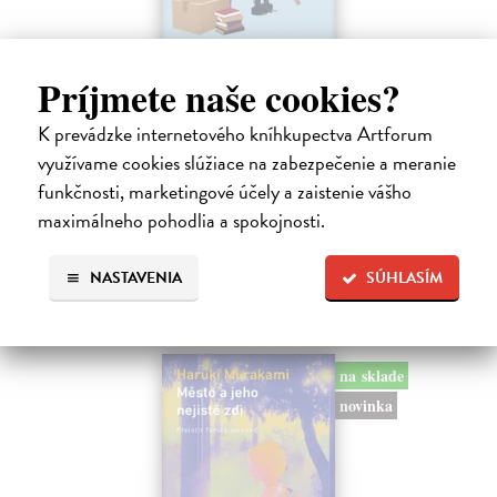
Príjmete naše cookies?
Rieka času
K prevádzke internetového kníhkupectva Artforum
Mercier Pascal
| Kniha
Pascal Mercier bol vždy majstrom filozofického rozprávania. Romány
využívame cookies slúžiace na zabezpečenie a meranie
Nočný vlak do Lisabonu či Váha slov podnietili milióny čitateľov k
funkčnosti, marketingové účely a zaistenie vášho
zamysleniu sa nad veľkými témami, ako sú identita, sloboda, čas či…
maximálneho pohodlia a spokojnosti.
Na sklade
?
12,30 €
NASTAVENIA
SÚHLASÍM
12,95 €
?
na sklade
novinka