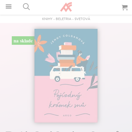
KNIHY
-
BELETRIA
-
SVETOVÁ
na sklade