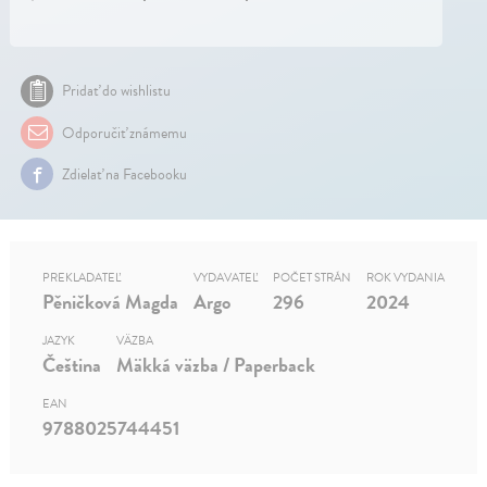
Pridať do wishlistu
Odporučiť známemu
Zdielať na Facebooku
PREKLADATEĽ
VYDAVATEĽ
POČET STRÁN
ROK VYDANIA
Pěničková Magda
Argo
296
2024
JAZYK
VÄZBA
Čeština
Mäkká väzba / Paperback
EAN
9788025744451