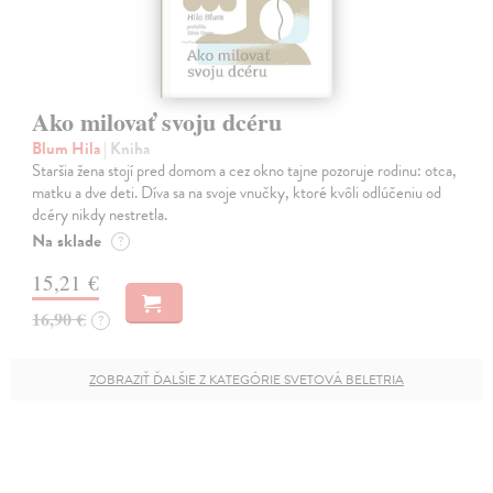
Ako milovať svoju dcéru
Blum Hila
| Kniha
Staršia žena stojí pred domom a cez okno tajne pozoruje rodinu: otca,
matku a dve deti. Díva sa na svoje vnučky, ktoré kvôli odlúčeniu od
dcéry nikdy nestretla.
Na sklade
?
15,21 €
16,90 €
?
ZOBRAZIŤ ĎALŠIE Z KATEGÓRIE SVETOVÁ BELETRIA