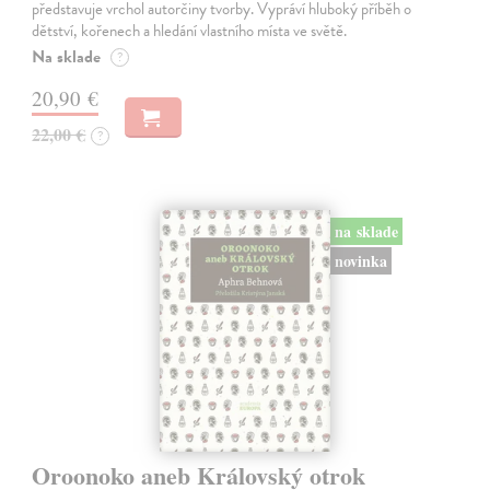
představuje vrchol autorčiny tvorby. Vypráví hluboký příběh o
dětství, kořenech a hledání vlastního místa ve světě.
Na sklade
?
20,90 €
22,00 €
?
na sklade
novinka
Oroonoko aneb Královský otrok