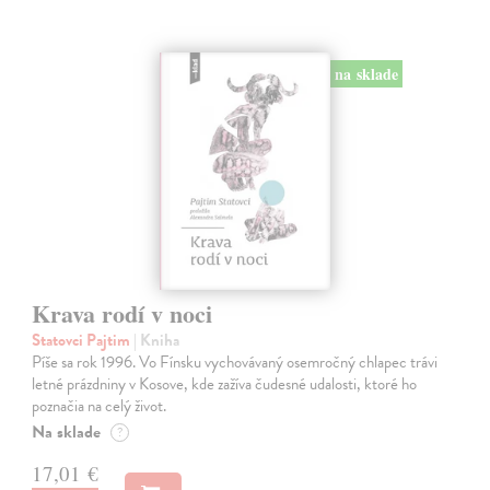
na sklade
Krava rodí v noci
Statovci Pajtim
| Kniha
Píše sa rok 1996. Vo Fínsku vychovávaný osemročný chlapec trávi
letné prázdniny v Kosove, kde zažíva čudesné udalosti, ktoré ho
poznačia na celý život.
Na sklade
?
17,01 €