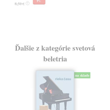
8,50 €
23
?
Ďalšie z kategórie svetová
beletria
na sklade