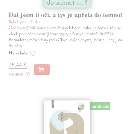
Dal jsem ti oči, a tys je upřela do temnot
Sola Irene
| Kniha
Oceňovaný folk horor z katalánských kopců oslavuje ženské tělo ve
všech podobách a rozbíjí stereotypy o ženské identitě. Stařičká
Bernadeta umírá a ženy rodu Clavellových chystají hostinu, aby ji na
druhém…
Na sklade
?
16,44 €
17,30 €
?
na sklade