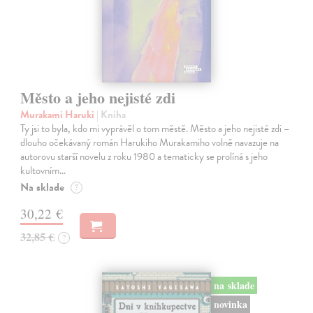
Město a jeho nejisté zdi
Murakami Haruki
| Kniha
Ty jsi to byla, kdo mi vyprávěl o tom městě. Město a jeho nejisté zdi –
dlouho očekávaný román Harukiho Murakamiho volně navazuje na
autorovu starší novelu z roku 1980 a tematicky se prolíná s jeho
kultovním…
Na sklade
?
30,22 €
32,85 €
?
na sklade
novinka