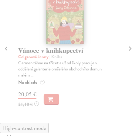
Vánoce v knihkupectví
V
Colganová Jenny
| Kniha
Co
Carmen táhne na třicet a už od školy pracuje v
Pří
oddělení galanterie omšelého obchodního domu v
Pol
malém ...
Za
Na sklade
?
13
20,05 €
14
21,10 €
?
High-contrast mode