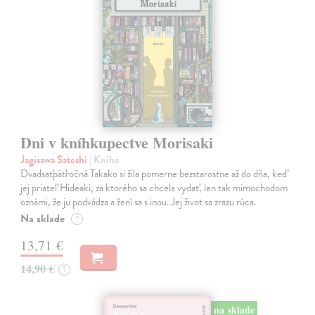
Dni v kníhkupectve Morisaki
Jagisawa Satoshi
| Kniha
Dvadsaťpäťročná Takako si žila pomerne bezstarostne až do dňa, keď
jej priateľ Hideaki, za ktorého sa chcela vydať, len tak mimochodom
oznámi, že ju podvádza a žení sa s inou. Jej život sa zrazu rúca.
Na sklade
?
13,71 €
14,90 €
?
na sklade