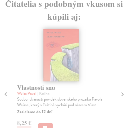
Čitatelia s podobným vkusom si
kúpili aj:
Vlastnosti snu
P
Weiss Pavol
| Kniha
Ki
Soubor dvanácti povídek slovenského prozaika Pavola
Kdy
Weisse, který v češtině vychází pod názvem Vlast...
kla
Zasielame do 12 dní
Za
8,25 €
22