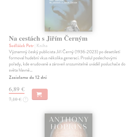
Na cestách s Jiřím Černým
Sedláček Petr
| Kniha
Významný český publicista Jiří Černý (1936-2023) po desetiletí
formoval hudební vkus několika generací. Proslul poslechovými
pořady, kde erudovaně a zároveň srozumitelně uváděl posluchače do
světa hlavně…
Zasielame do 12 dní
6,89 €
7,10 €
?