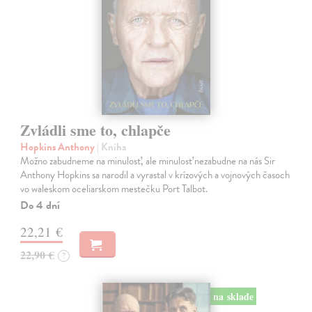
Zvládli sme to, chlapče
Hopkins Anthony
| Kniha
Možno zabudneme na minulosť, ale minulosť nezabudne na nás Sir
Anthony Hopkins sa narodil a vyrastal v krízových a vojnových časoch
vo waleskom oceliarskom mestečku Port Talbot.
Do 4 dní
22,21 €
22,90 €
?
na sklade