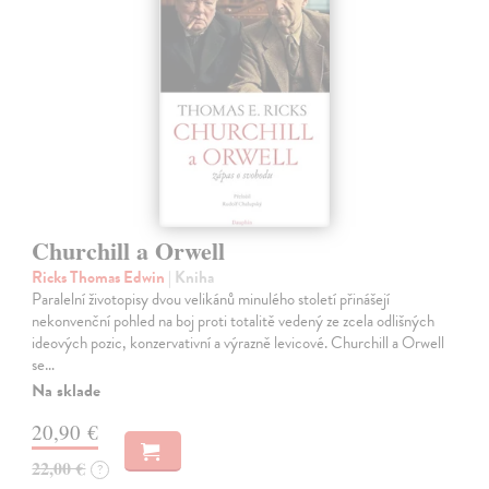
Churchill a Orwell
Ricks Thomas Edwin
| Kniha
Paralelní životopisy dvou velikánů minulého století přinášejí
nekonvenční pohled na boj proti totalitě vedený ze zcela odlišných
ideových pozic, konzervativní a výrazně levicové. Churchill a Orwell
se…
Na sklade
20,90 €
22,00 €
?