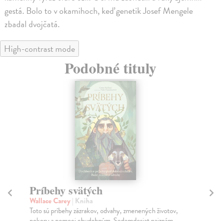
gestá. Bolo to v okamihoch, keď genetik Josef Mengele
zbadal dvojčatá.
High-contrast mode
Podobné tituly
Príbehy svätých
Ro
a
Wallace Carey
| Kniha
Toto sú príbehy zázrakov, odvahy, zmenených životov,
Gr
pokory a pomoci chudobným. Sedemdesiat najznám...