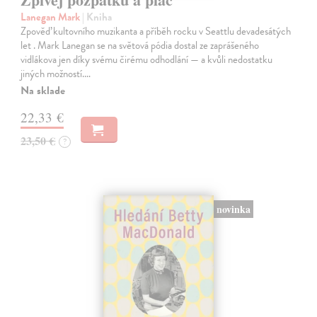
Lanegan Mark
| Kniha
Zpověď kultovního muzikanta a příběh rocku v Seattlu devadesátých
let . Mark Lanegan se na světová pódia dostal ze zaprášeného
vidlákova jen díky svému čirému odhodlání — a kvůli nedostatku
jiných možností.…
Na sklade
22,33 €
23,50 €
?
novinka