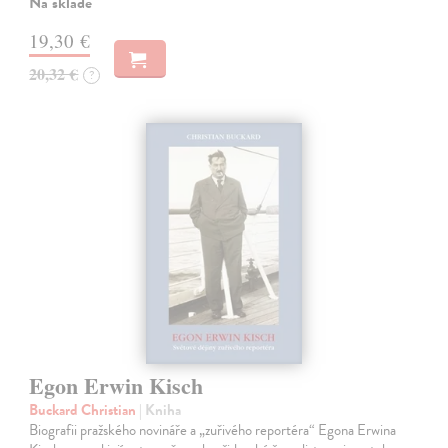
Na sklade
19,30 €
20,32 €
?
Egon Erwin Kisch
Buckard Christian
| Kniha
Biografii pražského novináře a „zuřivého reportéra“ Egona Erwina