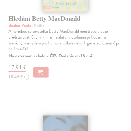
Hledání Betty MacDonald
Becker Paula
| Kniha
Americkou spisovatelku Betty MacDonald není třeba dlouze
představovat. Svými knihami nabitými osobními příhodami a
svérázným smyslem pro humor si získala několik generací čtenářů po
celém světě.
Na externom sklade v ČR. Dodanie do 16 dní
17,94 €
18,49 €
?