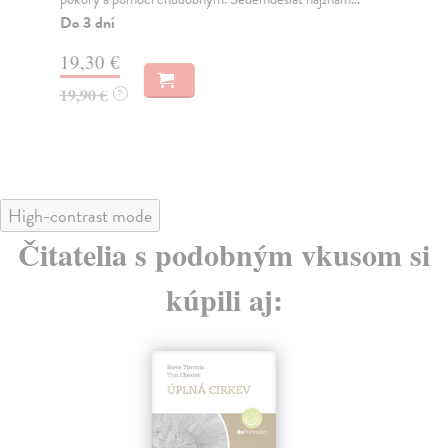
Kni
živ
Do 3 dní
Na
19,30 €
18
19,90 €
?
19
High-contrast mode
Čitatelia s podobným vkusom si
kúpili aj: