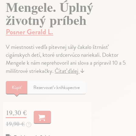
Mengele. Úplný
životný príbeh
Posner Gerald L.
V miestnosti vedľa pitevnej sály čakalo štrnásť
cigánskych detí, ktoré srdcervúco nariekali. Doktor
Mengele k nám neprehovoril ani slova a pripravil 10 a 5
mililitrové striekačky.
Čítať ďalej
↓
Kúpiť
Rezervovať v kníhkupectve
19,30 €
19,90 €
?