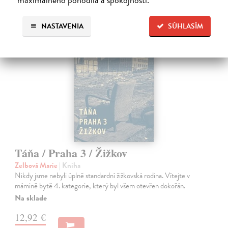
NASTAVENIA
SÚHLASÍM
na sklade
Táňa / Praha 3 / Žižkov
Zelbová Marie
| Kniha
Nikdy jsme nebyli úplně standardní žižkovská rodina. Vítejte v
mámině bytě 4. kategorie, který byl všem otevřen dokořán.
Na sklade
12,92 €