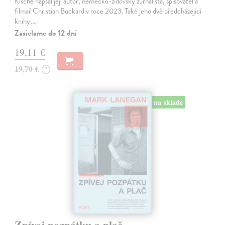
Kische napsal její autor, německo-židovský žurnalista, spisovatel a
filmař Christian Buckard v roce 2023. Také jeho dvě předcházející
knihy,…
Zasielame do 12 dní
19,11 €
19,70 €
?
na sklade
Zpívej pozpátku a plač