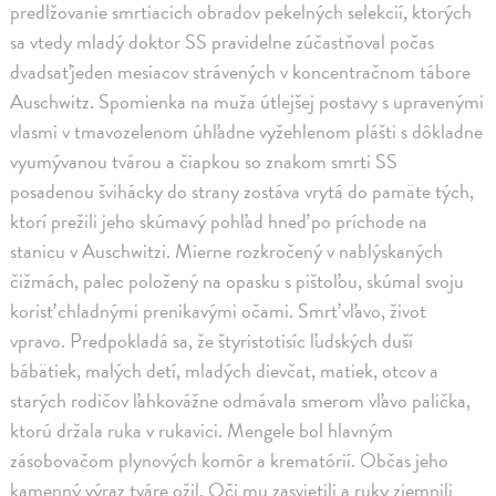
predlžovanie smrtiacich obradov pekelných selekcií, ktorých
sa vtedy mladý doktor SS pravidelne zúčastňoval počas
dvadsaťjeden mesiacov strávených v koncentračnom tábore
Auschwitz. Spomienka na muža útlejšej postavy s upravenými
vlasmi v tmavozelenom úhľadne vyžehlenom plášti s dôkladne
vyumývanou tvárou a čiapkou so znakom smrti SS
posadenou švihácky do strany zostáva vrytá do pamäte tých,
ktorí prežili jeho skúmavý pohľad hneď po príchode na
stanicu v Auschwitzi. Mierne rozkročený v nablýskaných
čižmách, palec položený na opasku s pištoľou, skúmal svoju
korisť chladnými prenikavými očami. Smrť vľavo, život
vpravo. Predpokladá sa, že štyristotisíc ľudských duší
bábätiek, malých detí, mladých dievčat, matiek, otcov a
starých rodičov ľahkovážne odmávala smerom vľavo palička,
ktorú držala ruka v rukavici. Mengele bol hlavným
zásobovačom plynových komôr a krematórií. Občas jeho
kamenný výraz tváre ožil. Oči mu zasvietili a ruky zjemnili