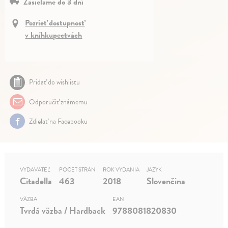
Zasielame do 3 dní
Pozrieť dostupnosť
v kníhkupectvách
Pridať do wishlistu
Odporučiť známemu
Zdielať na Facebooku
VYDAVATEĽ
POČET STRÁN
ROK VYDANIA
JAZYK
Citadella
463
2018
Slovenčina
VÄZBA
EAN
Tvrdá väzba / Hardback
9788081820830