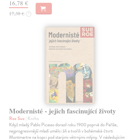
16,78 €
17,30 €
?
Modernisté - jejich fascinující životy
Roe Sue
| Kniha
Když mladý Pablo Picasso dorazil roku 1900 poprvé do Paříže,
nejprogresivnější mladí umělci žili a tvořili v bohémské čtvrti
Montmartre na kopci pod starými větrnými mlýny. V následujícím