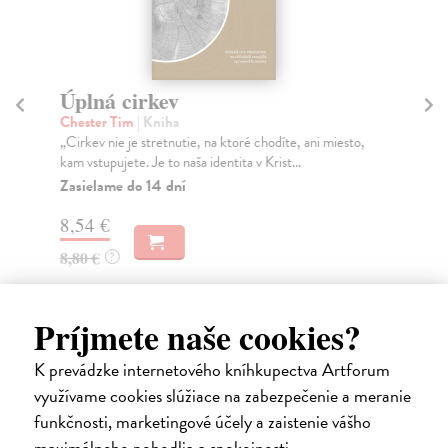
Úplná cirkev
Ži
Chester Tim
| Kniha
Kop
„Cirkev nie je stretnutie, na ktoré chodíte, ani miesto,
Kni
kam vstupujete. Je to naša identita v Krist...
čas
Zasielame do 14 dní
Za
8,54 €
12
8,80 €
12
?
Príjmete naše cookies?
K prevádzke internetového kníhkupectva Artforum
Ďalšie z kategórie životopisy a
využívame cookies slúžiace na zabezpečenie a meranie
funkčnosti, marketingové účely a zaistenie vášho
memoáre
maximálneho pohodlia a spokojnosti.