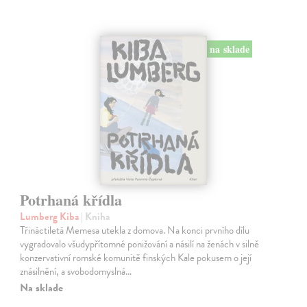
na sklade
Potrhaná křídla
Lumberg Kiba
| Kniha
Třináctiletá Memesa utekla z domova. Na konci prvního dílu
vygradovalo všudypřítomné ponižování a násilí na ženách v silně
konzervativní romské komunitě finských Kale pokusem o její
znásilnění, a svobodomyslná…
Na sklade