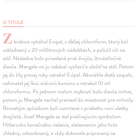
O TITULE
Z
krabice vytiahol Evipal, z ďalšej chloroform, ktorý bol
uskladnený v 20 mililitrových nádobkách, a položil ich na
stôl. Následne bolo privedené prvé dvojča, štrnásťročné
dievča. Mengele mi ju nakázal vyzliecť a uložiť na stôl. Potom
jej do žily pravej ruky vstrekol Evipal. Akonáhle dieťa zaspalo,
nahmatal jej ľavú srdcovú komoru a vstrekol 10 ml
chloroformu. Po jednom malom myknutí bolo dievča mŕtve,
potom ju Mengele nechal preniesť do miestnosti pre mŕtvoly.
Rovnakým spôsobom boli usmrtené v priebehu noci všetky
dvojčatá. Josef Mengele sa stal prežívajúcim symbolom
Hitlerovho konečného riešenia, stelesnením jeho hrôz
chladný, odosobnený, a vždy dokonale pripravený na