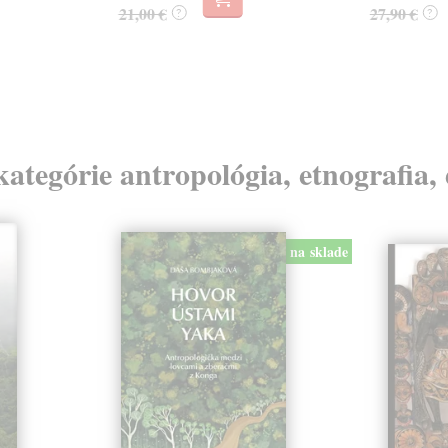
21,00 €
27,90 €
?
?
kategórie antropológia, etnografia,
na sklade