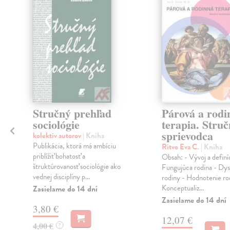
Stručný prehľad
Párová a rodi
sociológie
terapia. Stru
.
sprievodca
kolektív autorov
| Kniha
Publikácia, ktorá má ambíciu
Ritvo Eva C.
| Kniha
priblížiť bohatosť a
Obsah: - Vývoj a definí
štruktúrovanosť sociológie ako
Fungujúca rodina - Dy
vednej disciplíny p...
rodiny - Hodnotenie ro
Konceptualiz...
Zasielame do 14 dní
Zasielame do 14 dní
3,80 €
12,07 €
4,00 €
?