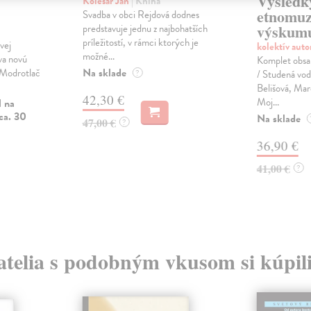
Výsledk
Kolesár Ján
| Kniha
etnomuz
Svadba v obci Rejdová dodnes
výskum
predstavuje jednu z najbohatších
príležitostí, v rámci ktorých je
vej
kolektív aut
možné...
va novú
Komplet obsahu
Na sklade
 Modrotlač
?
/ Studená vo
Belišová, Mar
42,30 €
Moj...
l na
ca. 30
Na sklade
47,00 €
?
36,90 €
41,00 €
?
atelia s podobným vkusom si kúpili