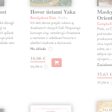
ost
Hovor ústami Yaka
Masky
Orient
Bombjaková Daša
| Kniha
ké džungli
Ich deti denne prejdú rukami aj
Campbell
jí na
dvadsiatich rôznych ľudí. Nepoznajú
Poté, co C
ich způsob
koncept viny, netolerujú chvastanie
pod titule
vuje právě
a namiesto o vzdelávaní hovoria o
prozkouma
dokáže nám
zdieľaní múdrosti a dozrievaní.
vlivu myto
Na sklade
světa, se 
?
zabývá výc
16,06 €
vývojem.…
Zasielame
16,90 €
?
35,63 
37,50 €