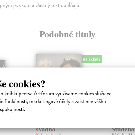
tupným jazykom a vlastný text dopĺňajú
Podobné tituly
na sklade
še cookies?
ho kníhkupectva Artforum využívame cookies slúžiace
e funkčnosti, marketingové účely a zaistenie vášho
spokojnosti.
Rejdová - Tradičná
Šilalo p
svadba
Studená