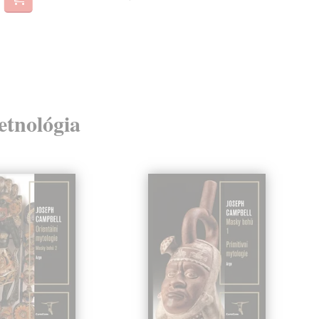
15,
 etnológia