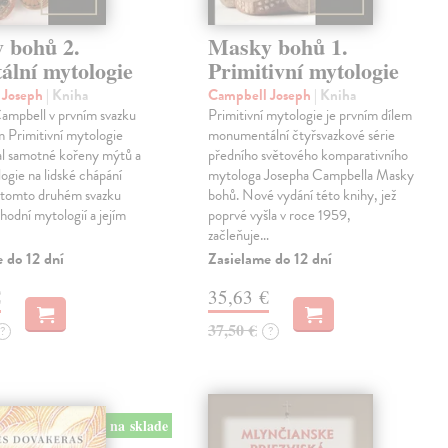
 bohů 2.
Masky bohů 1.
ální mytologie
Primitivní mytologie
 Joseph
| Kniha
Campbell Joseph
| Kniha
ampbell v prvním svazku
Primitivní mytologie je prvním dílem
m Primitivní mytologie
monumentální čtyřsvazkové série
l samotné kořeny mýtů a
předního světového komparativního
logie na lidské chápání
mytologa Josepha Campbella Masky
v tomto druhém svazku
bohů. Nové vydání této knihy, jež
hodní mytologií a jejím
poprvé vyšla v roce 1959,
začleňuje…
 do 12 dní
Zasielame do 12 dní
€
35,63 €
37,50 €
?
?
na sklade