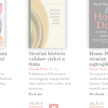
nná
Stručná história
Homo De
čný
vzťahov cirkvi a
stručná 
štátu
zajtrajš
Olexák Peter
| Kniha
Harari Yuva
cie -
Publikácia na 350 stranách
Vo svojom kr
sfunkčné
chronologicky mapuje dvetisíc
medzinárodnom
diny -
rokov súžitia cirkvi a štátu, teda
Sapiens, Yuva
duchovne...
vysvetlil, ako s
Do 6 dní
Na sklade
19,95 €
26,51 €