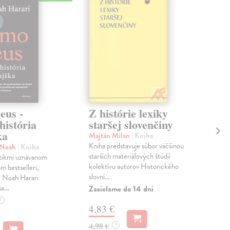
us -
Z histórie lexiky
Ša
história
staršej slovenčiny
M
ka
do
Majtán Milan
| Kniha
Kniha predstavuje súbor väčšinou
l Noah
| Kniha
Hüb
starších materiálových štúdií
itikmi uznávanom
Ako 
kolektívu autorov Historického
 bestselleri,
ner
slovní...
l Noah Harari
seb
a...
uzná
Zasielame do 14 dní
Na 
?
4,83 €
14
4,98 €
?