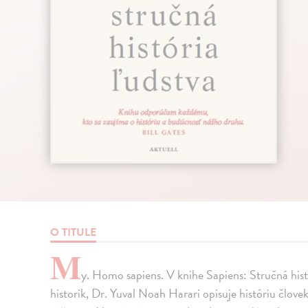
O TITULE
M
y. Homo sapiens. V knihe Sapiens: Stručná histó
historik, Dr. Yuval Noah Harari opisuje históriu člov