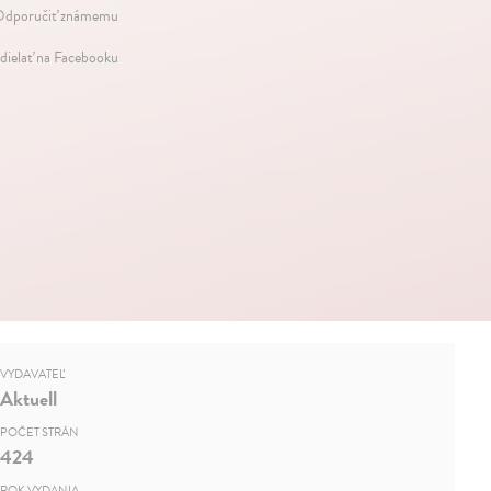
dporučiť známemu
dielať na Facebooku
VYDAVATEĽ
Aktuell
POČET STRÁN
424
ROK VYDANIA