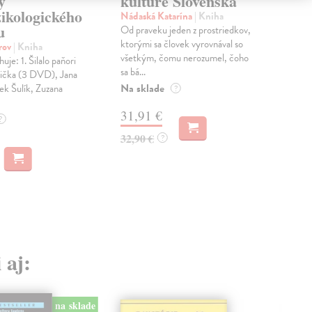
y
kultúre Slovenska
ob
ikologického
sv
Nádaská Katarína
| Kniha
u
Od praveku jeden z prostriedkov,
Nád
ktorými sa človek vyrovnával so
Preč
orov
| Kniha
všetkým, čomu nerozumel, čoho
búch
je: 1. Šilalo paňori
sa bá...
Preč
dička (3 DVD), Jana
bráz.
Na sklade
ek Šulík, Zuzana
?
Do 
31,91 €
?
43
32,90 €
?
44,
 aj:
na sklade