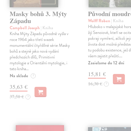
Masky bohů 3. Mýty
Původní moudr
Západu
Wolff Roben
| Kniha
Hluboko v malajsijské hors
Campbell Joseph
| Kniha
žijí Senoiové, kteří se ocita
Kniha Mýty Západu původně vyšla v
pokraji vymření, ačkoli jej
roce 1964 jako třetí svazek
života dost možná předsta
monumentální čtyřdílné série Masky
tu podobu existence, jež 
bohů a stejně jako nová vydání
všem zajistit přežití.…
předchozích dílů, Primitivní
Zasielame do 12 dní
mytologie a Orientální mytologie, i
tato kniha…
15,81 €
Na sklade
?
16,30 €
?
35,63 €
37,50 €
?