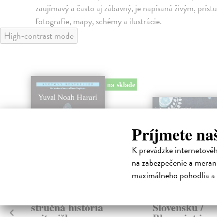
zaujímavý a často aj zábavný, je napísaná živým, prís
fotografie, mapy, schémy a ilustrácie.
High-contrast mode
na sklade
Príjmete na
K prevádzke internetové
na zabezpečenie a merani
maximálneho pohodlia a 
Homo Deus -
Modrotlač na
stručná história
Slovensku /