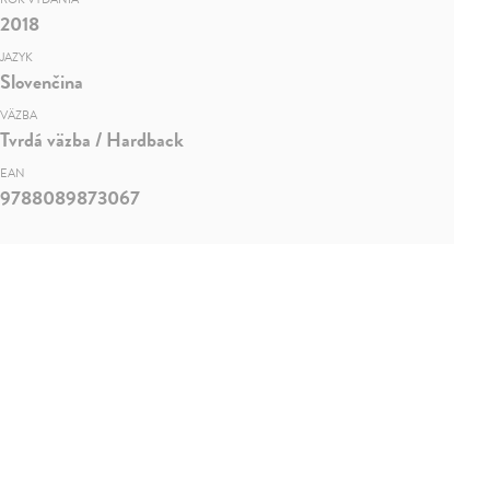
2018
JAZYK
Slovenčina
VÄZBA
Tvrdá väzba / Hardback
EAN
9788089873067