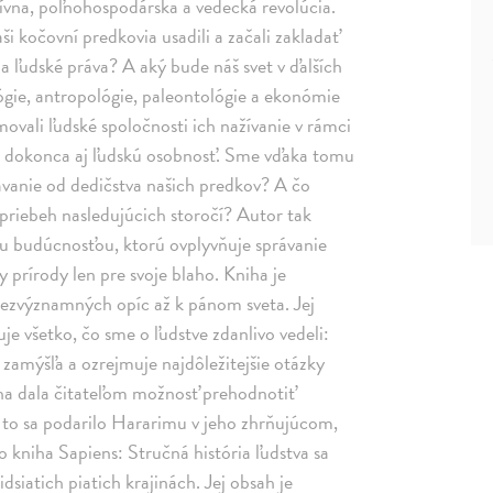
itívna, poľnohospodárska a vedecká revolúcia.
ši kočovní predkovia usadili a začali zakladať
a ľudské práva? A aký bude náš svet v ďalších
lógie, antropológie, paleontológie a ekonómie
movali ľudské spoločnosti ich nažívanie v rámci
mi a dokonca aj ľudskú osobnosť. Sme vďaka tomu
ávanie od dedičstva našich predkov? A čo
priebeh nasledujúcich storočí? Autor tak
jšou budúcnosťou, ktorú ovplyvňuje správanie
prírody len pre svoje blaho. Kniha je
 bezvýznamných opíc až k pánom sveta. Jej
je všetko, čo sme o ľudstve zdanlivo vedeli:
a zamýšľa a ozrejmuje najdôležitejšie otázky
iha dala čitateľom možnosť prehodnotiť
 to sa podarilo Hararimu v jeho zhrňujúcom,
 kniha Sapiens: Stručná história ľudstva sa
dsiatich piatich krajinách. Jej obsah je