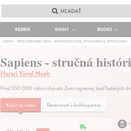
REBRÍK
KNIHY
BOOKS
KNIHY
-
SPOLOČENSKÉ VEDY
-
ANTROPOLÓGIA, ETNOGRAFIA, ETNOLÓGIA
Sapiens - stručná histór
Harari Yuval Noah
Pred 100 000 rokmi obývalo Zem najmenej šesť ľudských druh
Kúpiť
na webe
Rezervovať v kníhkupectve
P