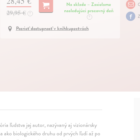
28,45 €
Na sklade – Zasielame
O
nasledujúci pracovný deň
29,95 €
?
Z
?
Pozrieť dostupnosť v kníhkupectvách
ria ľudstva jej autor, nazývaný aj vizionársky
eka ako biologického druhu od prvých ľudí až po