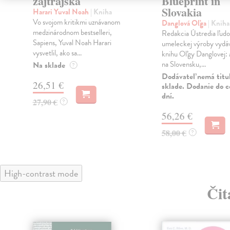
zajtrajška
Blueprint in
Slovakia
Harari Yuval Noah
| Kniha
Vo svojom kritikmi uznávanom
Danglová Oľga
| Kniha
medzinárodnom bestselleri,
Redakcia Ústredia ľudo
Sapiens, Yuval Noah Harari
umeleckej výroby vydá
vysvetlil, ako sa...
knihu Oľgy Danglovej:
na Slovensku,...
Na sklade
?
Dodávateľ nemá titu
26,51 €
sklade. Dodanie do c
dní.
27,90 €
?
56,26 €
58,00 €
?
High-contrast mode
Čit
klade