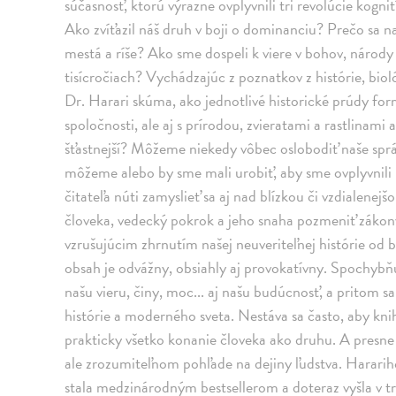
súčasnosť, ktorú výrazne ovplyvnili tri revolúcie kogn
Ako zvíťazil náš druh v boji o dominanciu? Prečo sa na
mestá a ríše? Ako sme dospeli k viere v bohov, národy 
tisícročiach? Vychádzajúc z poznatkov z histórie, bio
Dr. Harari skúma, ako jednotlivé historické prúdy for
spoločnosti, ale aj s prírodou, zvieratami a rastlina
šťastnejší? Môžeme niekedy vôbec oslobodiť naše spr
môžeme alebo by sme mali urobiť, aby sme ovplyvnili 
čitateľa núti zamyslieť sa aj nad blízkou či vzdialene
človeka, vedecký pokrok a jeho snaha pozmeniť zákony 
vzrušujúcim zhrnutím našej neuveriteľnej histórie od
obsah je odvážny, obsiahly aj provokatívny. Spochybňu
našu vieru, činy, moc... aj našu budúcnosť, a pritom s
histórie a moderného sveta. Nestáva sa často, aby kn
prakticky všetko konanie človeka ako druhu. A presne
ale zrozumiteľnom pohľade na dejiny ľudstva. Harariho
stala medzinárodným bestsellerom a doteraz vyšla v tri