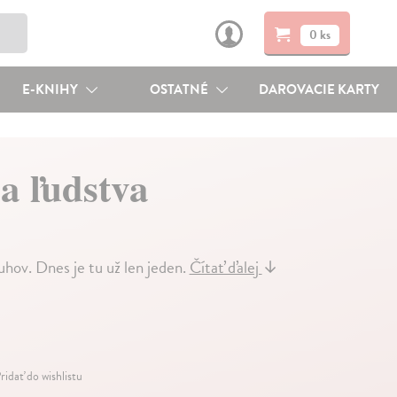
0 ks
E-KNIHY
OSTATNÉ
DAROVACIE KARTY
ia ľudstva
ov. Dnes je tu už len jeden.
Čítať ďalej
↓
ridať do wishlistu