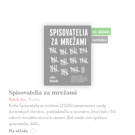
na sklade
novinka
Spisovatelia za mrežami
Bábik Ján
| Kniha
Kniha Spisovatelia za mrežami (2026) zaznamenáva osudy
slovenských literátov, prekladateľov a novinárov, ktorí boli v 50.
rokoch minulého storočia väznení. Boli medzi nimi špičkoví
spisovatelia, ďalší…
Na sklade
?