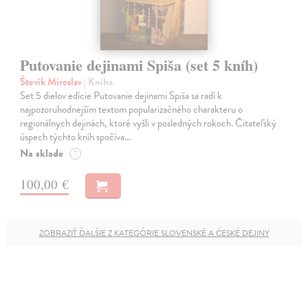
Putovanie dejinami Spiša (set 5 kníh)
Števík Miroslav
| Kniha
Set 5 dielov edície Putovanie dejinami Spiša sa radí k
najpozoruhodnejším textom popularizačného charakteru o
regionálnych dejinách, ktoré vyšli v posledných rokoch. Čitateľský
úspech týchto kníh spočíva…
Na sklade
?
100,00 €
ZOBRAZIŤ ĎALŠIE Z KATEGÓRIE SLOVENSKÉ A ČESKÉ DEJINY