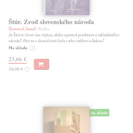
Štúr. Zrod slovenského národa
Demmel József
| Kniha
Je Štúrov život viac mýtus, alebo vysnená predstava o zakladateľovi
národa? Ako to v skutočnosti bolo s eho vzťahmi a láskou?
Na sklade
?
23,66 €
24,90 €
?
na sklade