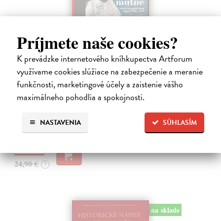
Príjmete naše cookies?
K prevádzke internetového kníhkupectva Artforum
Studne mútne
využívame cookies slúžiace na zabezpečenie a meranie
Getting Peter
| Kniha
funkčnosti, marketingové účely a zaistenie vášho
Sú ikonickými postavami našej kultúry. Postavili im sochy a
maximálneho pohodlia a spokojnosti.
pomenovali po nich ulice, majú svoje nespochybniteľné miesto v
lexikónoch literatúry aj učebniciach, slovenské moderné umenie sa
bez nich nedá…
NASTAVENIA
SÚHLASÍM
Na sklade
?
23,66 €
24,90 €
?
na sklade