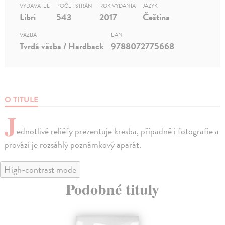
VYDAVATEĽ
POČET STRÁN
ROK VYDANIA
JAZYK
Libri
543
2017
Čeština
VÄZBA
EAN
Tvrdá väzba / Hardback
9788072775668
O TITULE
J
ednotlivé reliéfy prezentuje kresba, případně i fotografie a
provází je rozsáhlý poznámkový aparát.
High-contrast mode
Podobné tituly