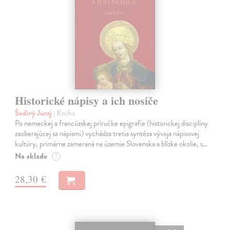
Historické nápisy a ich nosiče
Šedivý Juraj
| Kniha
Po nemeckej a francúzskej príručke epigrafie (historickej disciplíny
zaoberajúcej sa nápismi) vychádza tretia syntéza vývoja nápisovej
kultúry, primárne zameraná na územie Slovenska a blízke okolie, s…
Na sklade
?
28,30 €