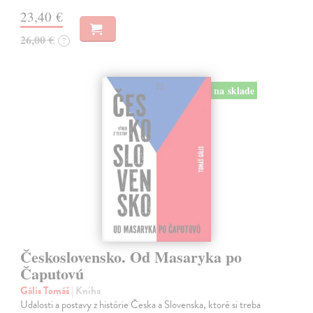
23,40 €
26,00 €
?
na sklade
Československo. Od Masaryka po
Čaputovú
Gális Tomáš
| Kniha
Udalosti a postavy z histórie Česka a Slovenska, ktoré si treba