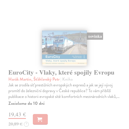
novinka
EuroCity - Vlaky, které spojily Evropu
Harák Martin, Šťáhlavský Petr
| Kniha
Jak se zrodila síť prestižních evropských expresů a jak se její vývoj
promítl do železniční dopravy v České republice? To vám přiblíží
publikace o historii evropské sítě komfortních mezinárodních vlaků,…
Zasielame do 10 dní
19,43 €
20,89 €
?