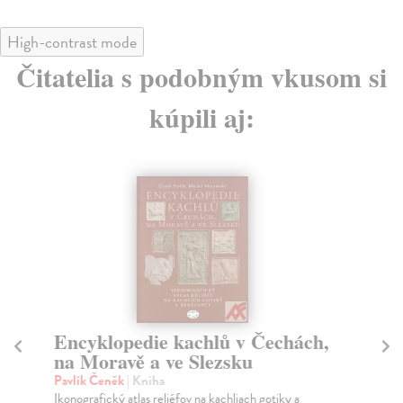
High-contrast mode
Čitatelia s podobným vkusom si
kúpili aj:
Encyklopedie kachlů v Čechách,
Po
na Moravě a ve Slezsku
Pa
Kni
Pavlík Čeněk
| Kniha
ale
Ikonografický atlas reliéfov na kachliach gotiky a