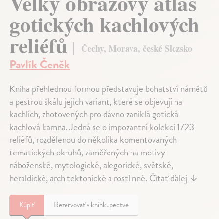
Velký obrazový atlas
gotických kachlových
reliéfů
Čechy, Morava, české Slezsko
Pavlík Čeněk
Kniha přehlednou formou představuje bohatství námětů
a pestrou škálu jejich variant, které se objevují na
kachlích, zhotovených pro dávno zaniklá gotická
kachlová kamna. Jedná se o impozantní kolekci 1723
reliéfů, rozdělenou do několika komentovaných
tematických okruhů, zaměřených na motivy
náboženské, mytologické, alegorické, světské,
heraldické, architektonické a rostlinné.
Čítať ďalej
↓
Kúpiť
Rezervovať v kníhkupectve