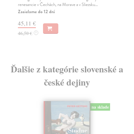
renesancie v Čechách, na Morave a v Sliezsku...
Za
Zasielame do 12 dní
57
45,11 €
58
46,50 €
?
Ďalšie z kategórie slovenské a
české dejiny
na sklade