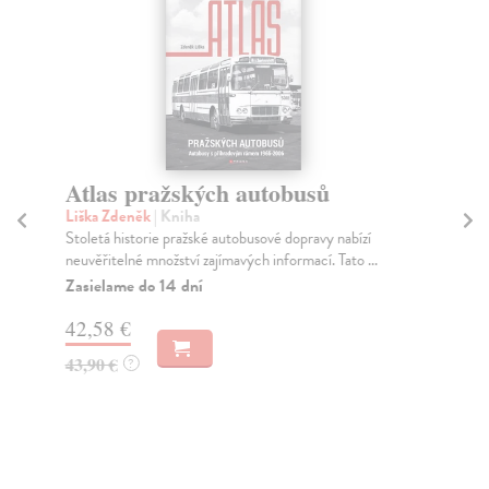
Atlas pražských autobusů
Hi
č
Liška Zdeněk
| Kniha
Stoletá historie pražské autobusové dopravy nabízí
Jíc
neuvěřitelné množství zajímavých informací. Tato ...
His
prv
Zasielame do 14 dní
Za
42,58 €
41
43,90 €
?
42