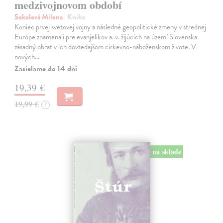
medzivojnovom období
Sokolová Milena
| Kniha
Koniec prvej svetovej vojny a následné geopolitické zmeny v strednej
Európe znamenali pre evanjelikov a. v. žijúcich na území Slovenska
zásadný obrat v ich dovtedajšom cirkevno-náboženskom živote. V
nových…
Zasielame do 14 dní
19,39 €
19,99 €
?
na sklade