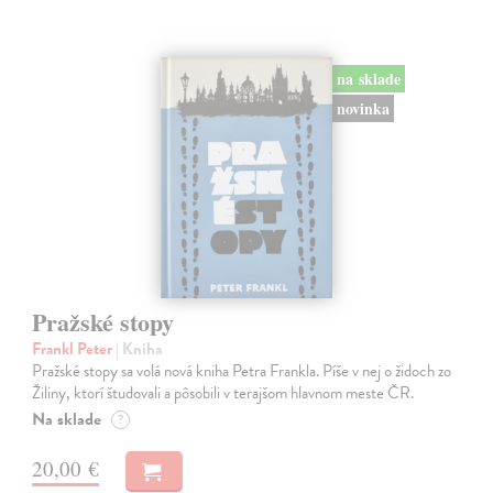
na sklade
novinka
Pražské stopy
Frankl Peter
| Kniha
Pražské stopy sa volá nová kniha Petra Frankla. Píše v nej o židoch zo
Žiliny, ktorí študovali a pôsobili v terajšom hlavnom meste ČR.
Na sklade
?
20,00 €