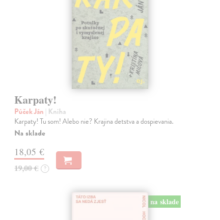
Karpaty!
Púček Ján
| Kniha
Karpaty! Tu som! Alebo nie? Krajina detstva a dospievania.
Na sklade
18,05 €
19,00 €
?
na sklade