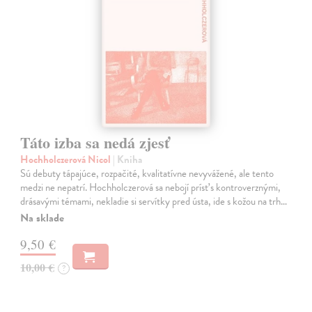
Táto izba sa nedá zjesť
Hochholczerová Nicol
| Kniha
Sú debuty tápajúce, rozpačité, kvalitatívne nevyvážené, ale tento
medzi ne nepatrí. Hochholczerová sa nebojí prísť s kontroverznými,
drásavými témami, nekladie si servítky pred ústa, ide s kožou na trh…
Na sklade
9,50 €
10,00 €
?