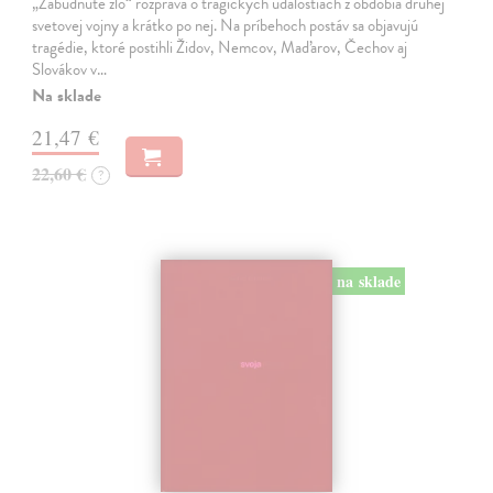
„Zabudnuté zlo“ rozpráva o tragických udalostiach z obdobia druhej
svetovej vojny a krátko po nej. Na príbehoch postáv sa objavujú
tragédie, ktoré postihli Židov, Nemcov, Maďarov, Čechov aj
Slovákov v…
Na sklade
21,47 €
22,60 €
?
na sklade