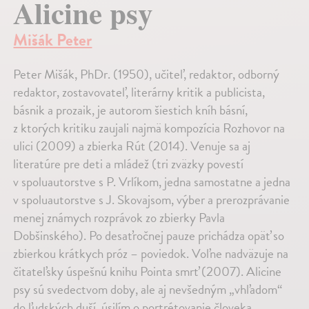
Alicine psy
Mišák Peter
Peter Mišák, PhDr. (1950), učiteľ, redaktor, odborný
redaktor, zostavovateľ, literárny kritik a publicista,
básnik a prozaik, je autorom šiestich kníh básní,
z ktorých kritiku zaujali najmä kompozícia Rozhovor na
ulici (2009) a zbierka Rút (2014). Venuje sa aj
literatúre pre deti a mládež (tri zväzky povestí
v spoluautorstve s P. Vrlíkom, jedna samostatne a jedna
v spoluautorstve s J. Skovajsom, výber a prerozprávanie
menej známych rozprávok zo zbierky Pavla
Dobšinského). Po desaťročnej pauze prichádza opäť so
zbierkou krátkych próz – poviedok. Voľne nadväzuje na
čitateľsky úspešnú knihu Pointa smrť (2007). Alicine
psy sú svedectvom doby, ale aj nevšedným „vhľadom“
do ľudských duší, úsilím o portrétovanie človeka