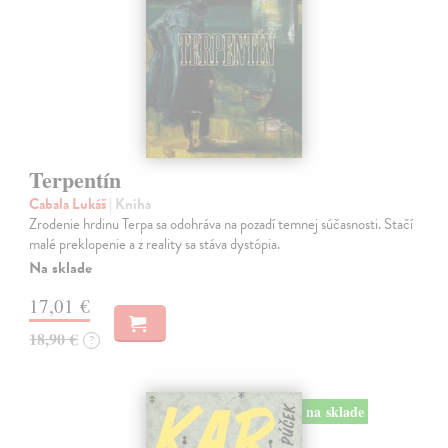
Terpentín
Cabala Lukáš
| Kniha
Zrodenie hrdinu Terpa sa odohráva na pozadí temnej súčasnosti. Stačí
malé preklopenie a z reality sa stáva dystópia.
Na sklade
17,01 €
18,90 €
?
na sklade