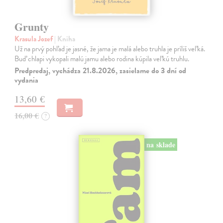
Grunty
Krasula Jozef
| Kniha
Už na prvý pohľad je jasné, že jama je malá alebo truhla je príliš veľká.
Buď chlapi vykopali malú jamu alebo rodina kúpila veľkú truhlu.
Predpredaj, vychádza 21.8.2026, zasielame do 3 dní od
vydania
13,60 €
16,00 €
?
na sklade