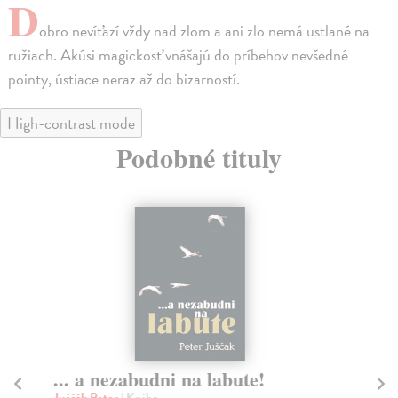
D
obro nevíťazí vždy nad zlom a ani zlo nemá ustlané na
ružiach. Akúsi magickosť vnášajú do príbehov nevšedné
pointy, ústiace neraz až do bizarností.
High-contrast mode
Podobné tituly
... a nezabudni na labute!
Di
Juščák Peter
| Kniha
Gä