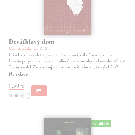
Deväťhlavý dom
Valentová Anna
| Kniha
Príbeh o mnohodetnej rodine, dospievaní, náboženskej traume.
Román pozýva na obhliadku rodinného domu, aby zodpovedal otázku:
čo všetko dokáže o jednej rodine prezradiť priestor, ktorý obýva?
Na sklade
9,50 €
10,00 €
?
na sklade