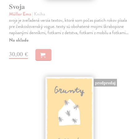
Svoja
Müller Ema
| Kniha
svoja je zveľadená verzia textov, ktoré som počas piatich rokov písala
pre československý vogue. texty sú obohatené mojimi škrabopisne
napísanými denníkmi, fotkami z detstva, fotkami z mobilu a fotkami…
Na sklade
30,00 €
predpredaj