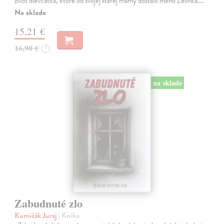
život dievčatka, ktoré od svojej starej mamy dostalo meno Zelinka.…
Na sklade
15,21 €
16,90 €
?
na sklade
Zabudnuté zlo
Kumičák Juraj
| Kniha