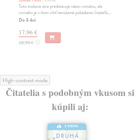
Toto zvolanie síce predstavuje názov románu, ale
Dys
rovnako je v ňom cítiť nenútené pobádanie čitateľa....
obl
Do 3 dní
Do
17,96 €
16
18,90 €
16
?
High-contrast mode
Čitatelia s podobným vkusom si
kúpili aj:
E-KNIHA