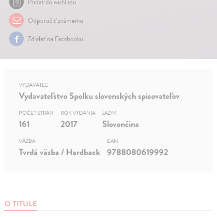
Pridať do wishlistu
Odporučiť známemu
Zdielať na Facebooku
VYDAVATEĽ
Vydavateľstvo Spolku slovenských spisovateľov
POČET STRÁN
ROK VYDANIA
JAZYK
161
2017
Slovenčina
VÄZBA
EAN
Tvrdá väzba / Hardback
9788080619992
O TITULE