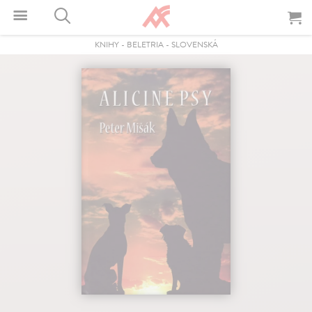
KNIHY
-
BELETRIA
-
SLOVENSKÁ