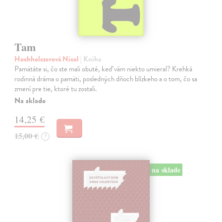
Tam
Hochholczerová Nicol
| Kniha
Pamätáte si, čo ste mali obuté, keď vám niekto umieral? Krehká
rodinná dráma o pamäti, posledných dňoch blízkeho a o tom, čo sa
zmení pre tie, ktoré tu zostali.
Na sklade
14,25 €
15,00 €
?
na sklade