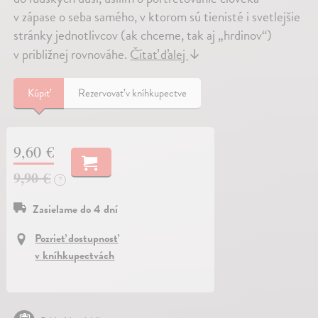
v zápase o seba samého, v ktorom sú tienisté i svetlejšie
stránky jednotlivcov (ak chceme, tak aj „hrdinov“)
v približnej rovnováhe.
Čítať ďalej
↓
Kúpiť
Rezervovať v kníhkupectve
9,60 €
9,90 €
?
Zasielame do 4 dní
Pozrieť dostupnosť
v kníhkupectvách