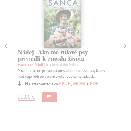
A
Bil
Nádej: Ako ma túlavé psy
Bás
priviedli k zmyslu života
aut
Harbison Niall
| Elektronická kniha
Na
Niall Harbison je svetoznámy záchranca zvierat, ktorý
motivuje ľudí po celom svete, aby sa nevzdával...
13
Na stiahnutie ako
EPUB
,
MOBI
a
PDF
14
11,00 €