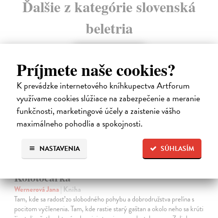
Ďalšie z kategórie slovenská
beletria
na sklade
Príjmete naše cookies?
K prevádzke internetového kníhkupectva Artforum
využívame cookies slúžiace na zabezpečenie a meranie
funkčnosti, marketingové účely a zaistenie vášho
maximálneho pohodlia a spokojnosti.
NASTAVENIA
SÚHLASÍM
Kolotočárka
Wernerová Jana
| Kniha
Tam, kde sa radosť zo slobodného pohybu a dobrodružstva prelína s
pocitom vyčlenenia. Tam, kde rastie starý gaštan a okolo neho sa krúti