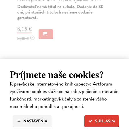
Dodávateľ nemá titul na sklade. Dodanie do 30
Za
dní, pri starších tituloch nevieme dodanie
garantovať.
18
18
8,15 €
8,40 €
?
Ďalšie z kategórie sprievodcovia
Príjmete naše cookies?
K prevádzke internetového kníhkupectva Artforum
využívame cookies slúžiace na zabezpečenie a meranie
funkčnosti, marketingové účely a zaistenie vášho
maximálneho pohodlia a spokojnosti.
NASTAVENIA
SÚHLASÍM