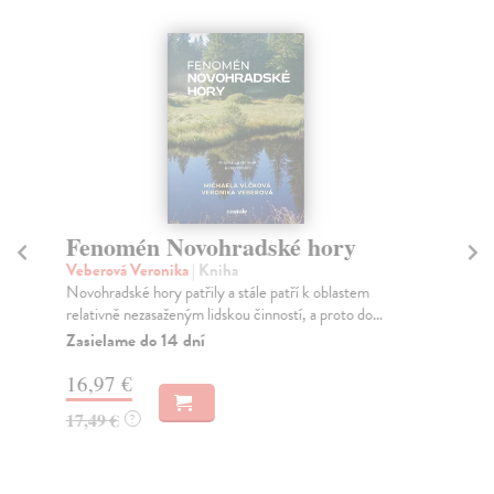
Fenomén Novohradské hory
Z
Veberová Veronika
| Kniha
Šti
Novohradské hory patřily a stále patří k oblastem
Chc
relativně nezasaženým lidskou činností, a proto do...
nep
duš
Zasielame do 14 dní
Na
16,97 €
12
17,49 €
?
12