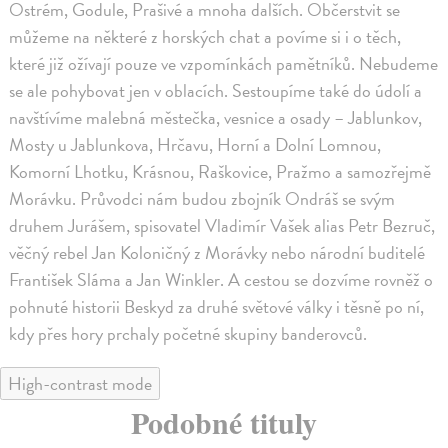
Ostrém, Godule, Prašivé a mnoha dalších. Občerstvit se
můžeme na některé z horských chat a povíme si i o těch,
které již ožívají pouze ve vzpomínkách pamětníků. Nebudeme
se ale pohybovat jen v oblacích. Sestoupíme také do údolí a
navštívíme malebná městečka, vesnice a osady – Jablunkov,
Mosty u Jablunkova, Hrčavu, Horní a Dolní Lomnou,
Komorní Lhotku, Krásnou, Raškovice, Pražmo a samozřejmě
Morávku. Průvodci nám budou zbojník Ondráš se svým
druhem Jurášem, spisovatel Vladimír Vašek alias Petr Bezruč,
věčný rebel Jan Koloničný z Morávky nebo národní buditelé
František Sláma a Jan Winkler. A cestou se dozvíme rovněž o
pohnuté historii Beskyd za druhé světové války i těsně po ní,
kdy přes hory prchaly početné skupiny banderovců.
High-contrast mode
Podobné tituly