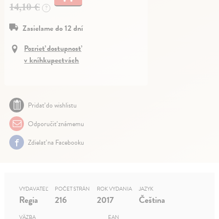
14,10 €
?
Zasielame do 12 dní
Pozrieť dostupnosť
v kníhkupectvách
Pridať do wishlistu
Odporučiť známemu
Zdielať na Facebooku
VYDAVATEĽ
POČET STRÁN
ROK VYDANIA
JAZYK
Regia
216
2017
Čeština
VÄZBA
EAN