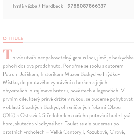
Tvrdá väzba / Hardback
9788087866337
O TITULE
T
o vše utváří neopakovatelný genius loci, jímž je beskydské
pohoří doslova prodchnuto. Ponořme se spolu s autorem
Petrem Juřákem, historikem Muzea Beskyd ve Frýdku-
Místku, do poutavého vyprávění o horách a jejich
obyvatelích, o zajímavé historii, pověstech a legendách. V
prvním díle, který právě držíte v rukou, se budeme pohybovat
v oblasti Slezských Beskyd, ohraničených řekami Olzou
(Olší) a Ostravicí. Středobodem našeho putování bude Lysá
hora, skutečná vládkyně hor. Toulat se ale budeme i po
ostatních vrcholech – Velké Čantoryji, Kozubové, Gírové,