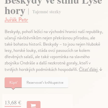
hory
Tajemné stezky
Juřák Petr
Beskydy, pohoří ležící na východní hranici naší republiky,
učarují návštěvníkům nejen překrásnou přírodou, ale
také bohatou historií. Beskydy – to jsou nejen hluboké
lesy, horské louky, stáda ovcí pasoucích se kolem
dřevěných salaší, ale také vzpomínka na slavného
zbojníka Ondráše a další nezkrotné goraly, kteří v
tvrdých horských podmínkách hospodařili.
Čítať ďalej
↓
Kúpiť
Rezervovať v kníhkupectve
13,68 €