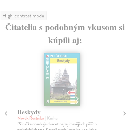
High-contrast mode
Čitatelia s podobným vkusom si
kúpili aj:
Beskydy
B
Novák Rostislav
| Kniha
So
Příručka obsahuje dvacet nejzajímavějších pěších
Peč
turistických tras. Kromě popisů tras jsou novinkou ...
hor