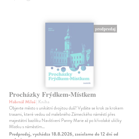
predpredaj
Procházky Frýdkem-Místkem
Habrnál Miloš
| Kniha
Objevte město s unikátní dvojitou duší! Vydáte se krok za krokem
trasami, které vedou od malebného Zámeckého náměstí přes
majestátní baziliku Navštívení Panny Marie až po křivolaké uličky
Místku s náměstím…
Predpredaj, vychádza 18.8.2026, zasielame do 12 dní od