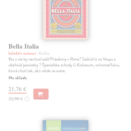
Bella Italia
kolektív autorov
| Kniha
Kto z vás by nechcel zažiť Prázdniny v Ríme? Sadnúť si na Vespu a
obehnúť pamiatky ? Španielske schody či Koloseum, ochutnať kávu,
ktorá chutí tak, ako nikde na svete.
Na sklade
21,76 €
22,90 €
?