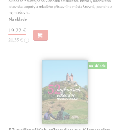
Skládá se z důstojného Gdaňsku s tisíciletou historií, lázeňského
letoviska Sopoty a mladého přístavního města Gdyně, jednoho z
nejmladších…
Na sklade
19,22 €
21,35 €
?
na sklade
52 najkrajších víkendov na Slovensku