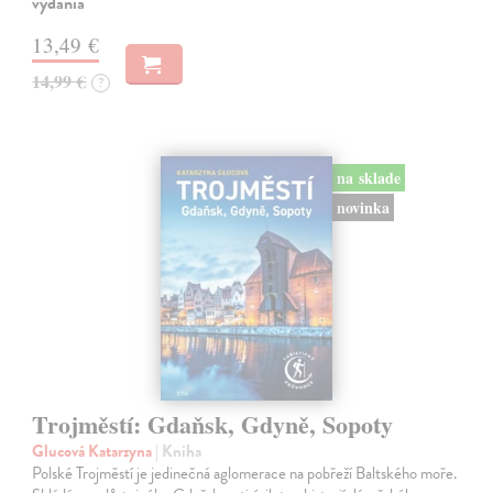
vydania
13,49 €
14,99 €
?
na sklade
novinka
Trojměstí: Gdaňsk, Gdyně, Sopoty
Glucová Katarzyna
| Kniha
Polské Trojměstí je jedinečná aglomerace na pobřeží Baltského moře.