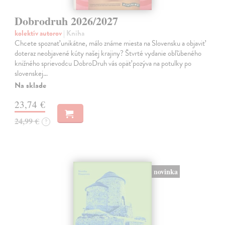
Dobrodruh 2026/2027
kolektív autorov
| Kniha
Chcete spoznať unikátne, málo známe miesta na Slovensku a objaviť
doteraz neobjavené kúty našej krajiny? Štvrté vydanie obľúbeného
knižného sprievodcu DobroDruh vás opäť pozýva na potulky po
slovenskej…
Na sklade
23,74 €
24,99 €
?
novinka