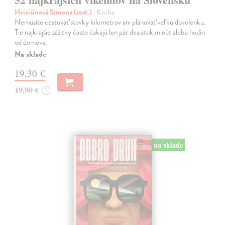
Hricišinová Simona (zost.)
| Kniha
Nemusíte cestovať stovky kilometrov ani plánovať veľkú dovolenku.
Tie najkrajšie zážitky často čakajú len pár desiatok minút alebo hodín
od domova.
Na sklade
19,30 €
19,90 €
?
na sklade