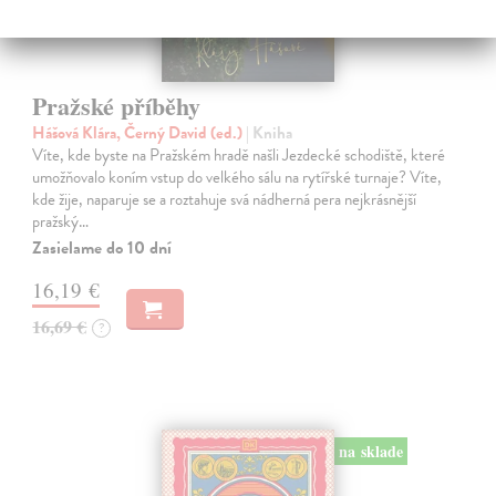
Pražské příběhy
Hášová Klára, Černý David (ed.)
| Kniha
Víte, kde byste na Pražském hradě našli Jezdecké schodiště, které
umožňovalo koním vstup do velkého sálu na rytířské turnaje? Víte,
kde žije, naparuje se a roztahuje svá nádherná pera nejkrásnější
pražský…
Zasielame do 10 dní
16,19 €
16,69 €
?
na sklade