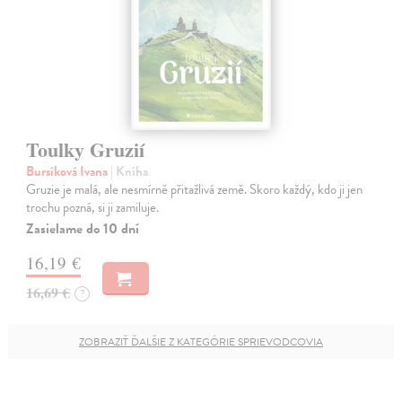
Toulky Gruzií
Bursíková Ivana
| Kniha
Gruzie je malá, ale nesmírně přitažlivá země. Skoro každý, kdo ji jen
trochu pozná, si ji zamiluje.
Zasielame do 10 dní
16,19 €
16,69 €
?
ZOBRAZIŤ ĎALŠIE Z KATEGÓRIE SPRIEVODCOVIA