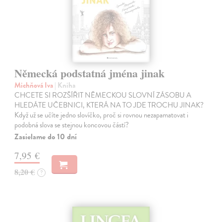
Německá podstatná jména jinak
Michňová Iva
| Kniha
CHCETE SI ROZŠÍŘIT NĚMECKOU SLOVNÍ ZÁSOBU A
HLEDÁTE UČEBNICI, KTERÁ NA TO JDE TROCHU JINAK?
Když už se učíte jedno slovíčko, proč si rovnou nezapamatovat i
podobná slova se stejnou koncovou částí?
Zasielame do 10 dní
7,95 €
8,20 €
?