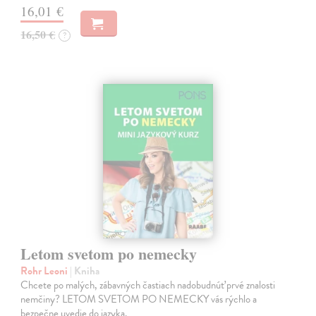
16,01 €
16,50 €
?
Letom svetom po nemecky
Rohr Leoni
| Kniha
Chcete po malých, zábavných častiach nadobudnúť prvé znalosti
nemčiny? LETOM SVETOM PO NEMECKY vás rýchlo a
bezpečne uvedie do jazyka.