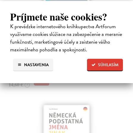
Príjmete naše cookies?
Wortbildung im deutsch-tschechischen
Wörterbuch
K prevádzke internetového kníhkupectva Artforum
Šemelík Martin
| Kniha
využívame cookies slúžiace na zabezpečenie a meranie
Kniha vychází z praktické lexikografické práce na Velkém německo-
funkčnosti, marketingové účely a zaistenie vášho
českém akademickém slovníku, jenž vzniká v Ústavu germánských
maximálneho pohodlia a spokojnosti.
studií Filozofické fakulty Univerzity Karlovy. Tématem knihy jsou
centrální…
Zasielame do 12 dní
NASTAVENIA
SÚHLASÍM
14,16 €
14,60 €
?