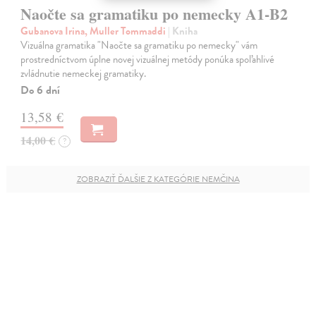
Naočte sa gramatiku po nemecky A1-B2
Gubanova Irina, Muller Tommaddi
| Kniha
Vizuálna gramatika "Naočte sa gramatiku po nemecky" vám
prostredníctvom úplne novej vizuálnej metódy ponúka spoľahlivé
zvládnutie nemeckej gramatiky.
Do 6 dní
13,58 €
14,00 €
?
ZOBRAZIŤ ĎALŠIE Z KATEGÓRIE NEMČINA