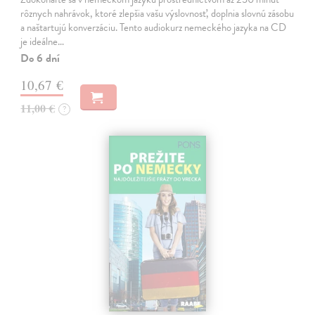
rôznych nahrávok, ktoré zlepšia vašu výslovnosť, doplnia slovnú zásobu
a naštartujú konverzáciu. Tento audiokurz nemeckého jazyka na CD
je ideálne…
Do 6 dní
10,67 €
11,00 €
?