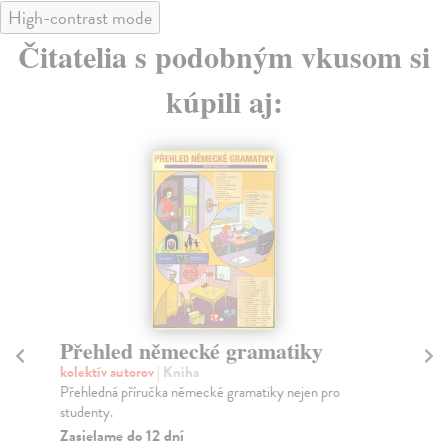
High-contrast mode
Čitatelia s podobným vkusom si
kúpili aj:
Přehled německé gramatiky
N
kolektív autorov
| Kniha
Mi
Přehledná příručka německé gramatiky nejen pro
CH
studenty.
ZÁ
TO
Zasielame do 12 dní