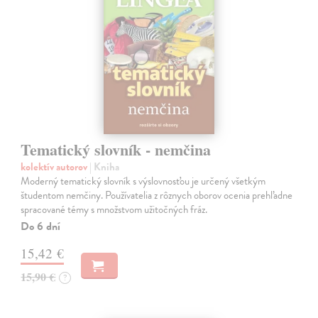
Tematický slovník - nemčina
kolektív autorov
| Kniha
Moderný tematický slovník s výslovnosťou je určený všetkým
študentom nemčiny. Používatelia z rôznych oborov ocenia prehľadne
spracované témy s množstvom užitočných fráz.
Do 6 dní
15,42 €
15,90 €
?