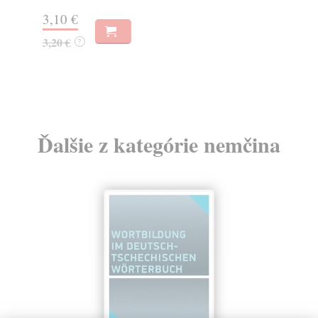
Za
3,10 €
7,
3,20 €
?
8,
Ďalšie z kategórie nemčina