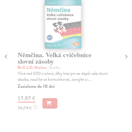
Němčina. Velká cvičebnice
D
slovní zásoby
Še
Sbí
Brill Lilli Marlen
| Kniha
pok
Více než 500 cvičení, díky kterým se zlepší vaše slovní
zásoba, naučíte se komunikovat, osvojíte si ...
Do
dv
Zasielame do 10 dní
15
15,85 €
16
16,34 €
?