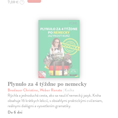
7,10 €
?
Plynulo za 4 týždne po nemecky
Breslauer Christine, Weber Renate
| Kniha
Rýchla a jednoduchá cesta, ako sa naučiť nemecký jazyk. Kniha
obsahuje 16 krátkych lekcií, s obsiahlymi praktickými cvičeniam,
reálnymi dialógmi a vysvetlením gramatiky.
Do 6 dní