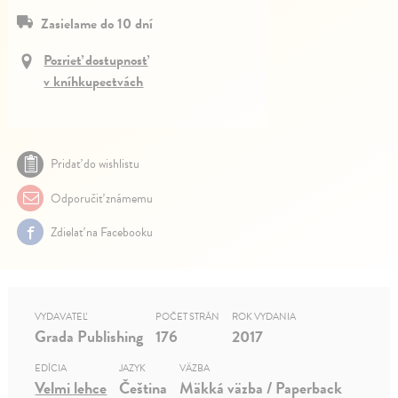
Zasielame do 10 dní
Pozrieť dostupnosť
v kníhkupectvách
Pridať do wishlistu
Odporučiť známemu
Zdielať na Facebooku
VYDAVATEĽ
POČET STRÁN
ROK VYDANIA
Grada Publishing
176
2017
EDÍCIA
JAZYK
VÄZBA
Velmi lehce
Čeština
Mäkká väzba / Paperback