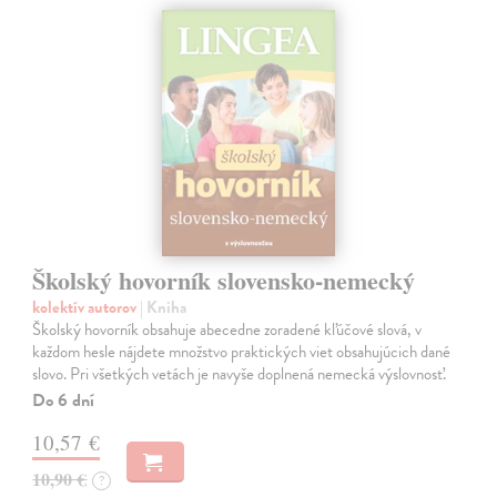
Školský hovorník slovensko-nemecký
kolektív autorov
| Kniha
Školský hovorník obsahuje abecedne zoradené kľúčové slová, v
každom hesle nájdete množstvo praktických viet obsahujúcich dané
slovo. Pri všetkých vetách je navyše doplnená nemecká výslovnosť.
Do 6 dní
10,57 €
10,90 €
?