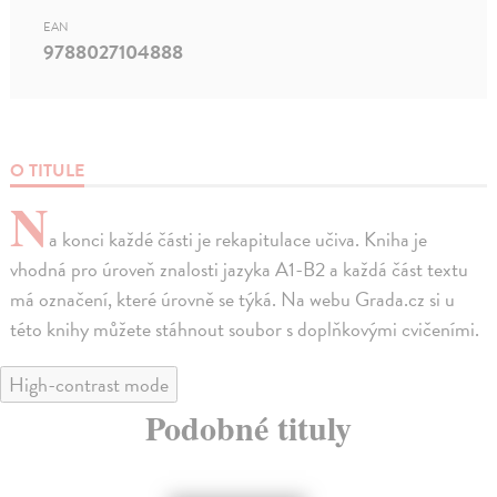
EAN
9788027104888
O TITULE
N
a konci každé části je rekapitulace učiva. Kniha je
vhodná pro úroveň znalosti jazyka A1-B2 a každá část textu
má označení, které úrovně se týká. Na webu Grada.cz si u
této knihy můžete stáhnout soubor s doplňkovými cvičeními.
High-contrast mode
Podobné tituly