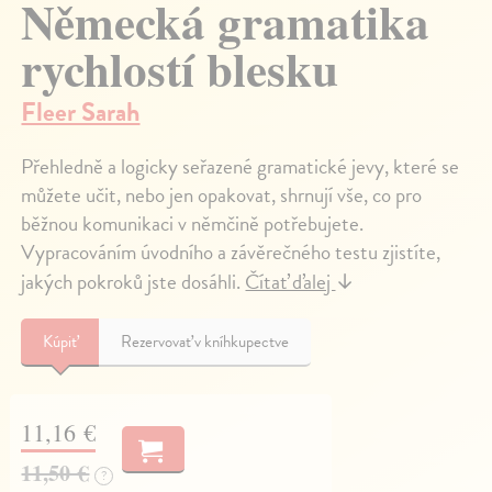
Německá gramatika
rychlostí blesku
Fleer Sarah
Přehledně a logicky seřazené gramatické jevy, které se
můžete učit, nebo jen opakovat, shrnují vše, co pro
běžnou komunikaci v němčině potřebujete.
Vypracováním úvodního a závěrečného testu zjistíte,
jakých pokroků jste dosáhli.
Čítať ďalej
↓
Kúpiť
Rezervovať v kníhkupectve
11,16 €
11,50 €
?