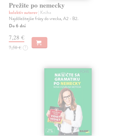
Prežite po nemecky
kolektív autorov
| Kniha
Najdôležitejšie frázy do vrecka, A2 - B2.
Do 6 dní
7,28 €
7,50 €
?