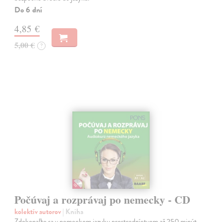
Do 6 dní
4,85 €
5,00 €
?
Počúvaj a rozprávaj po nemecky - CD
kolektív autorov
| Kniha
Zdokonaľte sa v nemeckom jazyku prostredníctvom až 250 minút