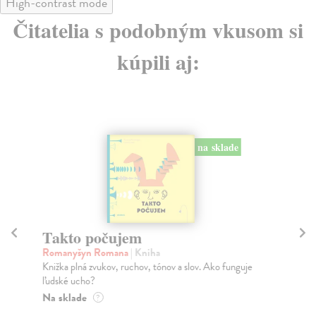
High-contrast mode
Čitatelia s podobným vkusom si
kúpili aj:
na sklade
Takto počujem
Romanyšyn Romana
| Kniha
Ve
Knižka plná zvukov, ruchov, tónov a slov. Ako funguje
Hy
ľudské ucho?
Mož
Na sklade
?
aj 