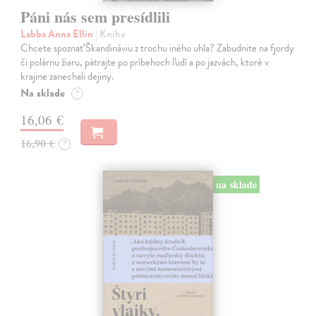
Páni nás sem presídlili
Labba Anna Ellin
| Kniha
Chcete spoznať Škandináviu z trochu iného uhla? Zabudnite na fjordy
či polárnu žiaru, pátrajte po príbehoch ľudí a po jazvách, ktoré v
krajine zanechali dejiny.
Na sklade
?
16,06 €
16,90 €
?
na sklade