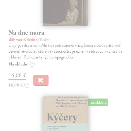
Na dne mora
Böhmer Kristína
| Kniha
Cigary, salsa a rum. Ale tiež potravinová kríza, bieda a všadeprítomná
ozvena revolúcie, ktorá v skutočnosti žije už len v sadrových kulisách a
v hlavách ľudí opantaných propagandou.
Na sklade
?
16,06 €
16,90 €
?
na sklade