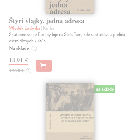
Štyri vlajky, jedna adresa
Włodek Ludwika
| Kniha
Skutočné srdce Európy bije na Spiši. Tam, kde sa stretáva a prelína
osem rôznych kultúr.
Na sklade
?
18,91 €
19,90 €
?
na sklade