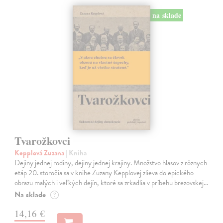
na sklade
Tvarožkovci
Kepplová Zuzana
| Kniha
Dejiny jednej rodiny, dejiny jednej krajiny. Množstvo hlasov z rôznych
etáp 20. storočia sa v knihe Zuzany Kepplovej zlieva do epického
obrazu malých i veľkých dejín, ktoré sa zrkadlia v príbehu brezovskej…
Na sklade
?
14,16 €