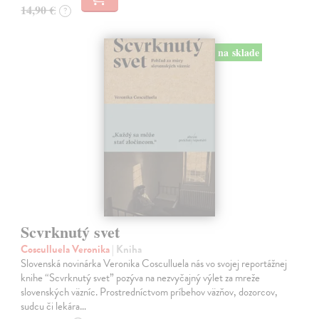
14,90 €
?
na sklade
Scvrknutý svet
Cosculluela Veronika
| Kniha
Slovenská novinárka Veronika Cosculluela nás vo svojej reportážnej
knihe “Scvrknutý svet” pozýva na nezvyčajný výlet za mreže
slovenských väzníc. Prostredníctvom príbehov väzňov, dozorcov,
sudcu či lekára…