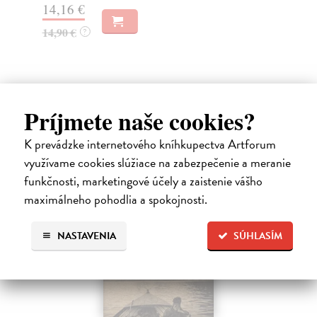
14,16 €
14,90 €
?
8,
Ďalšie z kategórie reportáže
Príjmete naše cookies?
K prevádzke internetového kníhkupectva Artforum
na sklade
využívame cookies slúžiace na zabezpečenie a meranie
funkčnosti, marketingové účely a zaistenie vášho
maximálneho pohodlia a spokojnosti.
NASTAVENIA
SÚHLASÍM