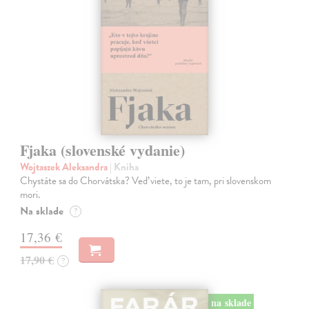
Fjaka (slovenské vydanie)
Wojtaszek Aleksandra
| Kniha
Chystáte sa do Chorvátska? Veď viete, to je tam, pri slovenskom
mori.
Na sklade
?
17,36 €
17,90 €
?
na sklade