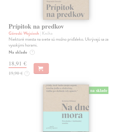
Prípitok na predkov
Górecki Wojciech
| Kniha
Niektoré miesta na svete sú možno priďaleko. Ukrývajú sa za
vysokými horami.
Na sklade
?
18,91 €
19,90 €
?
na sklade