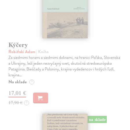
Kýčery
Robiński Adam
| Kniha
Za siedmimi horami a siedmimi dolinami, na hranici Poľska, Slovenska
a Ukrajiny, leží jeden nezvyčajný svet, skutočná stredoeurópska
Patagónia. Bieščady a Poloniny, krajina vydedencov i hrdých ľudí,
krajina…
Na sklade
?
17,01 €
17,90 €
?
na sklade