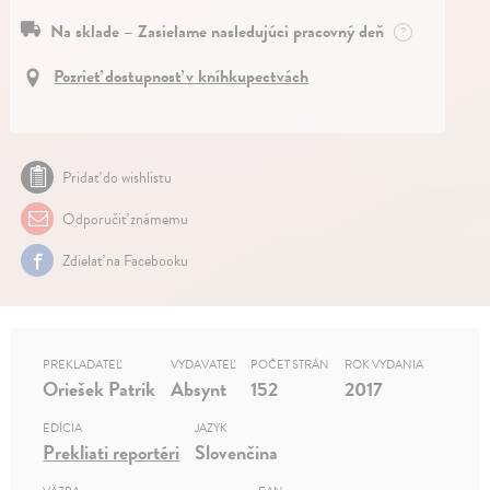
Na sklade – Zasielame nasledujúci pracovný deň
?
Pozrieť dostupnosť v kníhkupectvách
Pridať do wishlistu
Odporučiť známemu
Zdielať na Facebooku
PREKLADATEĽ
VYDAVATEĽ
POČET STRÁN
ROK VYDANIA
Oriešek Patrik
Absynt
152
2017
EDÍCIA
JAZYK
Prekliati reportéri
Slovenčina