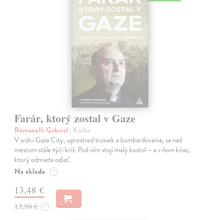
Farár, ktorý zostal v Gaze
Romanelli Gabriel
| Kniha
V srdci Gaza City, uprostred trosiek a bombardovania, sa nad
mestom stále týči kríž. Pod ním stojí malý kostol – a v ňom kňaz,
ktorý odmieta odísť.
Na sklade
?
13,48 €
13,90 €
?