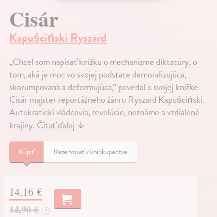
Cisár
Kapuściński Ryszard
„Chcel som napísať knižku o mechanizme diktatúry, o
tom, aká je moc vo svojej podstate demoralizujúca,
skorumpovaná a deformujúca,“ povedal o svojej knižke
Cisár majster reportážneho žánru Ryszard Kapuściński.
Autokratickí vládcovia, revolúcie, neznáme a vzdialené
krajiny.
Čítať ďalej
↓
Kúpiť
Rezervovať v kníhkupectve
14,16 €
14,90 €
?