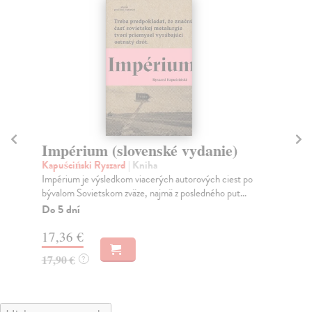
Impérium (slovenské vydanie)
Š
Kapuściński Ryszard
| Kniha
Ka
Impérium je výsledkom viacerých autorových ciest po
Mil
bývalom Sovietskom zväze, najmä z posledného put...
roz
Do 5 dní
Na
17,36 €
16
17,90 €
16
?