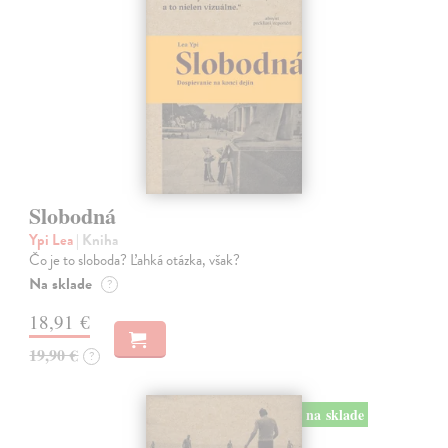
Slobodná
Ypi Lea
| Kniha
Čo je to sloboda? Ľahká otázka, však?
Na sklade
?
18,91 €
19,90 €
?
na sklade