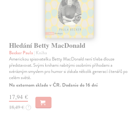
Hledání Betty MacDonald
Becker Paula
| Kniha
Americkou spisovatelku Betty MacDonald není třeba dlouze
představovat. Svými knihami nabitými osobními příhodami a
svérázným smyslem pro humor si získala několik generací čtenářů po
celém světě.
Na externom sklade v ČR. Dodanie do 16 dní
17,94 €
18,49 €
?