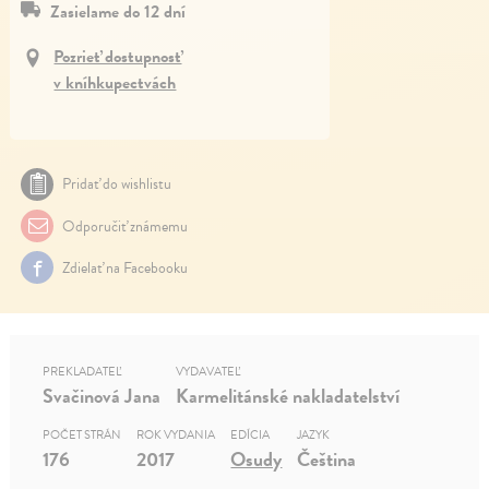
Zasielame do 12 dní
Pozrieť dostupnosť
v kníhkupectvách
Pridať do wishlistu
Odporučiť známemu
Zdielať na Facebooku
PREKLADATEĽ
VYDAVATEĽ
Svačinová Jana
Karmelitánské nakladatelství
POČET STRÁN
ROK VYDANIA
EDÍCIA
JAZYK
176
2017
Osudy
Čeština