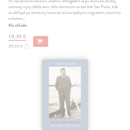
Po nacistickom lekárovi Josefovi Mengelem sa po skončení druhej
svetovej vojny zľahla zem. Jeho domovom sa stal štát Sao Paulo, kde
sa obklopil po nemecky hovoriacimi európskymi imigrantmi, ktorí mu
ochotne…
Na sklade
19,30 €
20,32 €
?