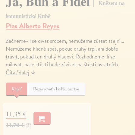
Já, Bůh a Fidel
Knězem na
komunistické Kubě
Pías Alberto Reyes
Začneme-li se dívat srdcem, nemůžeme zůstat stejní…
Nemůžeme klidně spát, pokud druhý trpí, ani dobře
trávit, pokud ten druhý hladoví. Rozhodneme-li se
milovat, naše štěstí bude záviset na štěstí ostatních.
Čítať ďalej
↓
Kúpiť
Rezervovať v kníhkupectve
11,35 €
11,70 €
?