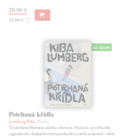
20,90 €
22,00 €
?
na sklade
Potrhaná křídla
Lumberg Kiba
| Kniha
Třináctiletá Memesa utekla z domova. Na konci prvního dílu
vygradovalo všudypřítomné ponižování a násilí na ženách v silně