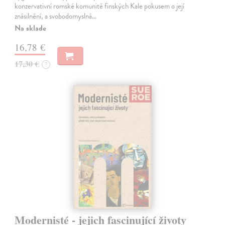
konzervativní romské komunitě finských Kale pokusem o její
znásilnění, a svobodomyslná…
Na sklade
16,78 €
17,30 €
?
Modernisté - jejich fascinující životy