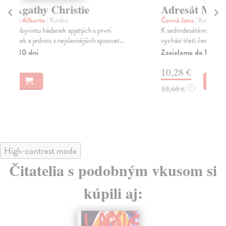
Adresát Milena Jesenská
R
Černá Jana
| Kniha
Štr
K sedmdesátému výročí úmrtí Mileny Jesenské
Rok
vychází třetí české knižní vydání knihy její dcery, básn...
oso
Zasielame do 12 dní
Za
10,28 €
13
10,60 €
14
?
High-contrast mode
Čitatelia s podobným vkusom si
kúpili aj: