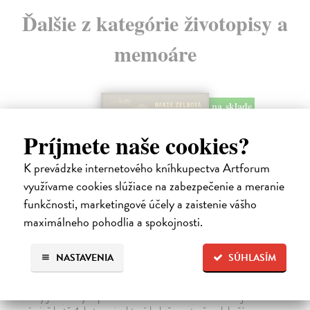
Ďalšie z kategórie životopisy a
memoáre
na sklade
Príjmete naše cookies?
K prevádzke internetového kníhkupectva Artforum
využívame cookies slúžiace na zabezpečenie a meranie
funkčnosti, marketingové účely a zaistenie vášho
maximálneho pohodlia a spokojnosti.
NASTAVENIA
SÚHLASÍM
Táňa / Praha 3 / Žižkov
Zelbová Marie
| Kniha
Nikdy jsme nebyli úplně standardní žižkovská rodina. Vítejte v