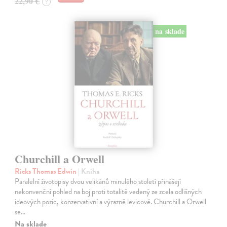
22,90 €
?
na sklade
Churchill a Orwell
Ricks Thomas Edwin
| Kniha
Paralelní životopisy dvou velikánů minulého století přinášejí
nekonvenční pohled na boj proti totalitě vedený ze zcela odlišných
ideových pozic, konzervativní a výrazně levicové. Churchill a Orwell
se…
Na sklade