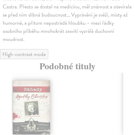
Castra. Přesto se dostal na medicínu, měl známost a otevírala
se před ním slibná budoucnost… Vyprávění je svěží, místy až
humorné, a přitom nepostrádá hloubku – mezi řádky
osobního příběhu mnohokrát zasvítí vyzrálá duchovní
moudrost.
High-contrast mode
Podobné tituly