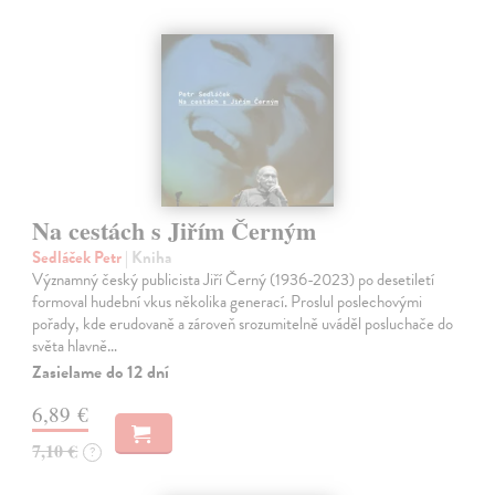
Na cestách s Jiřím Černým
Sedláček Petr
| Kniha
Významný český publicista Jiří Černý (1936-2023) po desetiletí
formoval hudební vkus několika generací. Proslul poslechovými
pořady, kde erudovaně a zároveň srozumitelně uváděl posluchače do
světa hlavně…
Zasielame do 12 dní
6,89 €
7,10 €
?