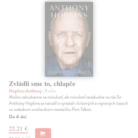
Zvládli sme to, chlapče
Hopkins Anthony
| Kniha
Možno zabudneme na minulosť, ale minulosť nezabudne na nás Sir
Anthony Hopkins sa narodil a vyrastal v krízových a vojnových časoch
vo waleskom oceliarskom mestečku Port Talbot.
Do 4 dní
22,21 €