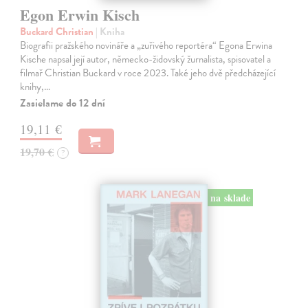
Egon Erwin Kisch
Buckard Christian
| Kniha
Biografii pražského novináře a „zuřivého reportéra“ Egona Erwina
Kische napsal její autor, německo-židovský žurnalista, spisovatel a
filmař Christian Buckard v roce 2023. Také jeho dvě předcházející
knihy,…
Zasielame do 12 dní
19,11 €
19,70 €
?
na sklade