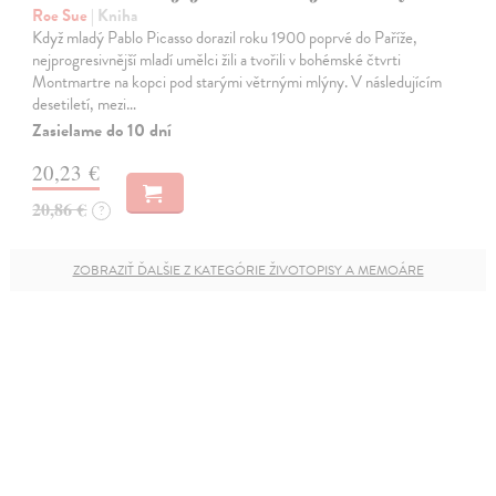
Roe Sue
| Kniha
Když mladý Pablo Picasso dorazil roku 1900 poprvé do Paříže,
nejprogresivnější mladí umělci žili a tvořili v bohémské čtvrti
Montmartre na kopci pod starými větrnými mlýny. V následujícím
desetiletí, mezi…
Zasielame do 10 dní
20,23 €
20,86 €
?
ZOBRAZIŤ ĎALŠIE Z KATEGÓRIE ŽIVOTOPISY A MEMOÁRE