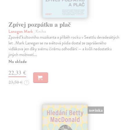
Zpívej pozpátku a plač
Lanegan Mark
| Kniha
Zpověď kultovního muzikanta a příběh rocku v Seattlu devadesátých
let . Mark Lanegan se na světová pódia dostal ze zaprášeného
vidlákova jen díky svému čirému odhodlání — a kvůli nedostatku
jiných možností.…
Na sklade
22,33 €
23,50 €
?
novinka