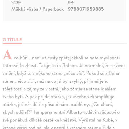
VÄZBA
EAN
Mäkká väzba / Paperback
9788071959885
O TITULE
A
co hůř – není už cesty zpět; jakkoli se naše mysl snaží
toto světlo zhasit. Tak je to i s Bohem. Je normální, že se život
změní, když se z někoho stane „něco víc“. Pokud se z Boha
stane „něco víc“, než na co jsi byl zvyklý, přijmeš jeho
záležitosti a zájmy za vlastní, jeho záměr se stane ideálem
tvého bytí. A pak přijde otázka, jež všechno zkomplikuje,
otázka, jež nás děsí a působí nám problémy: „Co chceš,
abych udělal?“ Temperamentní Alberto vydává svědectví o
své poněkud klikaté cestě ke kněžství. Vyrůstal na Kubě, v
krásné věřící rodině, ale v nepříliš krásném režimu Fidela