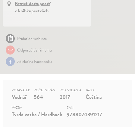
Pozrieť dostupnosť
v kníhkupectvách
Pridať do wishlistu
Odporučiť známemu
Zdielať na Facebooku
VYDAVATEĽ
POČET STRÁN
ROK VYDANIA
JAZYK
Vodnář
564
2017
Čeština
VÄZBA
EAN
Tvrdá väzba / Hardback
9788074391217