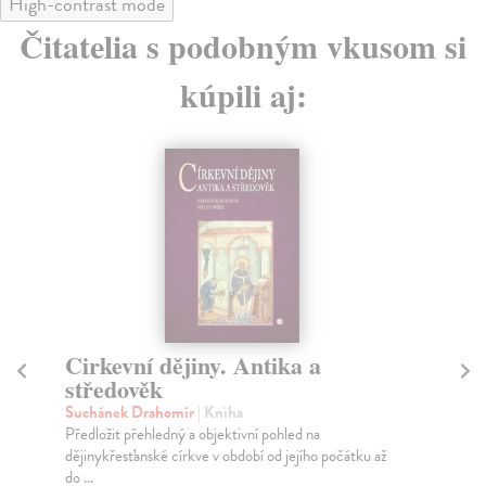
High-contrast mode
Čitatelia s podobným vkusom si
kúpili aj:
Cirkevní dějiny. Antika a
Pa
středověk
Ry
Mon
Suchánek Drahomír
| Kniha
tak
Předložit přehledný a objektivní pohled na
dějinykřesťanské církve v období od jejího počátku až
Na
do ...