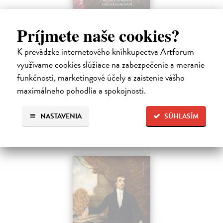
Mýty o stvoření
Príjmete naše cookies?
Franz Marie-Louise von
| Kniha
Mýty o stvoření je možno považovat za nejdůležitější ze všech
K prevádzke internetového kníhkupectva Artforum
mytologických vyprávění, neboť tyto motivy se dotýkají základních
využívame cookies slúžiace na zabezpečenie a meranie
otázek a problémů lidského života a dávají odpověď na nejdůležitější
otázky…
funkčnosti, marketingové účely a zaistenie vášho
Zasielame do 12 dní
maximálneho pohodlia a spokojnosti.
22,70 €
NASTAVENIA
SÚHLASÍM
23,40 €
?