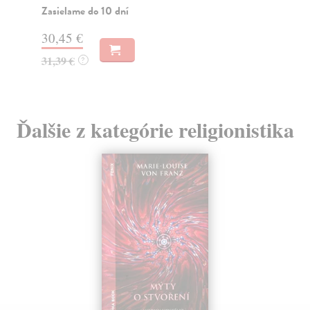
19
Zasielame do 10 dní
19
30,45 €
31,39 €
?
Ďalšie z kategórie religionistika