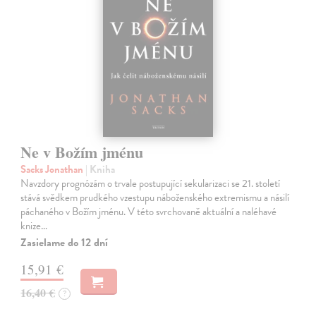
Ne v Božím jménu
Sacks Jonathan
| Kniha
Navzdory prognózám o trvale postupující sekularizaci se 21. století
stává svědkem prudkého vzestupu náboženského extremismu a násilí
páchaného v Božím jménu. V této svrchovaně aktuální a naléhavé
knize…
Zasielame do 12 dní
15,91 €
16,40 €
?