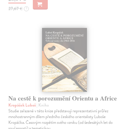
27,67 €
?
Na cestě k porozumění Orientu a Africe
Kropáček Luboš
| Kniha
Studie zařazené v této knize představují reprezentativní průřez
mnohostranným dílem předního českého orientalisty Luboše
Kropáčka. Časovým rozpětím svého vzniku (od šedesátých let do
současnosti) a tematickou…