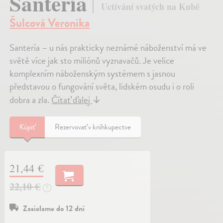
Santería
Uctívání svatých na Kubě
Šulcová Veronika
Santería – u nás prakticky neznámé náboženství má ve
světě více jak sto miliónů vyznavačů. Je velice
komplexním náboženským systémem s jasnou
představou o fungování světa, lidském osudu i o roli
dobra a zla.
Čítať ďalej
↓
Kúpiť
Rezervovať v kníhkupectve
21,44 €
22,10 €
?
Zasielame do 12 dní