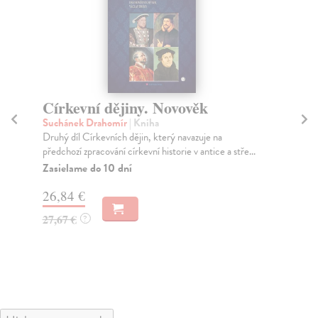
Církevní dějiny. Novověk
E
Suchánek Drahomír
| Kniha
Re
Druhý díl Církevních dějin, který navazuje na
Tre
předchozí zpracování církevní historie v antice a stře...
kre
Zasielame do 10 dní
Za
26,84 €
20
27,67 €
21
?