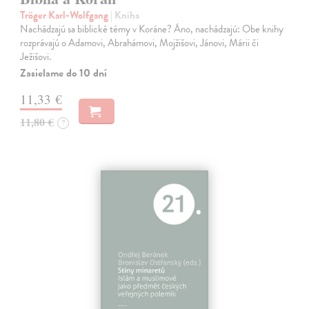
Tröger Karl-Wolfgang
| Kniha
Nachádzajú sa biblické témy v Koráne? Áno, nachádzajú: Obe knihy
rozprávajú o Adamovi, Abrahámovi, Mojžišovi, Jánovi, Márii či
Ježišovi.
Zasielame do 10 dní
11,33 €
11,80 €
?