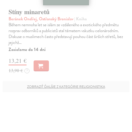
Stíny minaretů
Beránek Ondřej, Ostřanský Bronislav
| Kniha
Během nemnoha let se islám ze vzdáleného a exotického předmětu
rozprav odborníků a publicistů stal tématem vskutku celonárodním.
Diskuse o muslimech často představují pouhou část širších střetů, bez
jejichž…
Zasielame do 14 dní
13,21 €
13,90 €
?
ZOBRAZIŤ ĎALŠIE Z KATEGÓRIE RELIGIONISTIKA