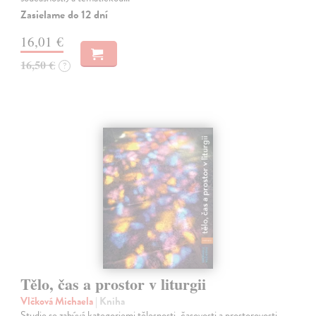
Zasielame do 12 dní
16,01 €
16,50 €
?
Tělo, čas a prostor v liturgii
Vlčková Michaela
| Kniha
Studie se zabývá kategoriemi tělesnosti, časovosti a prostorovosti