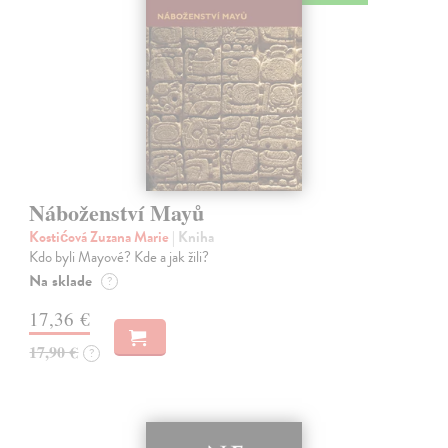
Náboženství Mayů
Kostićová Zuzana Marie
| Kniha
Kdo byli Mayové? Kde a jak žili?
Na sklade
?
17,36 €
17,90 €
?