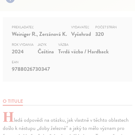
PREKLADATEĽ
VYDAVATEĽ
POČET STRÁN
Weiniger R., Zerzánová K.
Vyšehrad
320
ROK VYDANIA
JAZYK
VÄZBA
2024
Čeština
Tvrdá väzba / Hardback
EAN
9788026730347
O TITULE
H
ledá odpovědi na otázku, jak vlastně v těchto oblastech
došlo k nástupu „doby železné“ a jaký to mělo význam pro