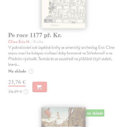
Po roce 1177 př. Kr.
Cline Eric H.
| Kniha
V pokračování své úspěšné knihy se americký archeolog Eric Cline
znovu vrací ke kolapsu civilizací doby bronzové ve Středomoří a na
Předním východě. Tentokrát se soustředí na přibližně čtyři staletí,
která…
Na sklade
?
23,76 €
24,49 €
?
na sklade