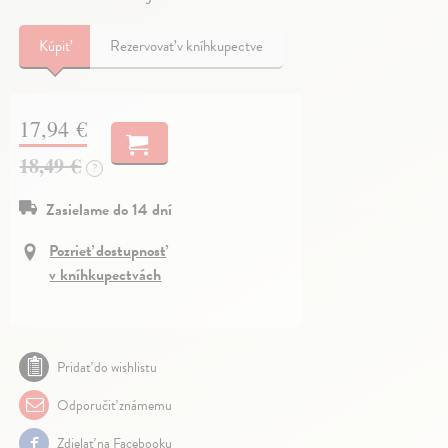
Kúpiť
Rezervovať v kníhkupectve
17,94 €
18,49 €
?
Zasielame do 14 dní
Pozrieť dostupnosť
v kníhkupectvách
Pridať do wishlistu
Odporučiť známemu
Zdielať na Facebooku