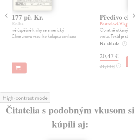
Předivo civilizace
C
Postrelová Virginia
| Kniha
Va
Obratně utkaný příběh zboží, které ovlivnilo chod
Tat
světa. Textil je starý jako civilizace sama.
dob
Na sklade
Za
?
20,47 €
19
21,10 €
20
?
High-contrast mode
Čitatelia s podobným vkusom si
kúpili aj: