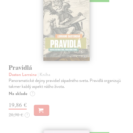
Pravidlá
Daston Lorraine
| Kniha
Panoramatické dejiny pravidiel západného sveta. Pravidlá organizujú
takmer každý aspekt nášho života.
Na sklade
?
19,86 €
20,90 €
?