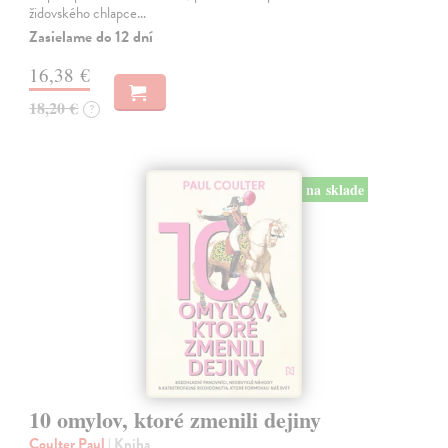
židovského chlapce…
Zasielame do 12 dní
16,38 €
18,20 €
?
na sklade
10 omylov, ktoré zmenili dejiny
Coulter Paul
| Kniha