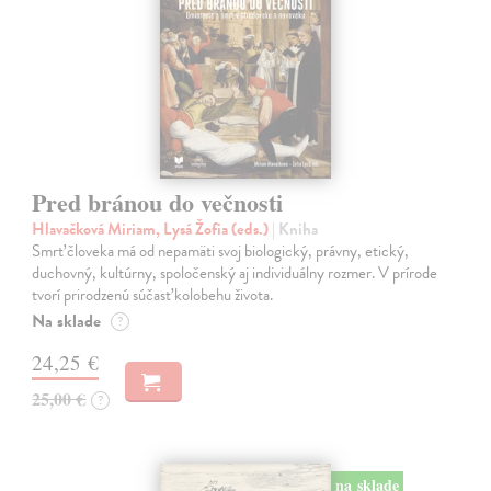
Pred bránou do večnosti
Hlavačková Miriam, Lysá Žofia (eds.)
| Kniha
Smrť človeka má od nepamäti svoj biologický, právny, etický,
duchovný, kultúrny, spoločenský aj individuálny rozmer. V prírode
tvorí prirodzenú súčasť kolobehu života.
Na sklade
?
24,25 €
25,00 €
?
na sklade