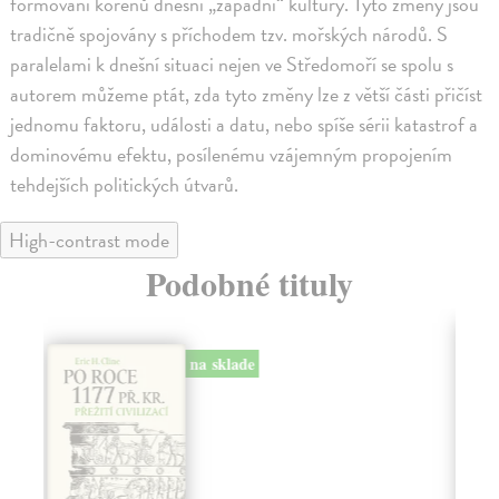
formování kořenů dnešní „západní“ kultury. Tyto změny jsou
tradičně spojovány s příchodem tzv. mořských národů. S
paralelami k dnešní situaci nejen ve Středomoří se spolu s
autorem můžeme ptát, zda tyto změny lze z větší části přičíst
jednomu faktoru, události a datu, nebo spíše sérii katastrof a
dominovému efektu, posílenému vzájemným propojením
tehdejších politických útvarů.
High-contrast mode
Podobné tituly
na sklade