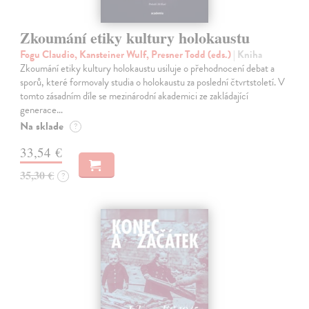
Zkoumání etiky kultury holokaustu
Fogu Claudio, Kansteiner Wulf, Presner Todd (eds.)
| Kniha
Zkoumání etiky kultury holokaustu usiluje o přehodnocení debat a
sporů, které formovaly studia o holokaustu za poslední čtvrtstoletí. V
tomto zásadním díle se mezinárodní akademici ze zakládající
generace…
Na sklade
?
33,54 €
35,30 €
?