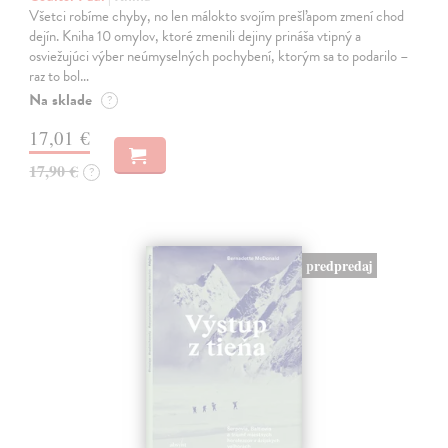
Všetci robíme chyby, no len málokto svojím prešľapom zmení chod
dejín. Kniha 10 omylov, ktoré zmenili dejiny prináša vtipný a
osviežujúci výber neúmyselných pochybení, ktorým sa to podarilo –
raz to bol…
Na sklade
?
17,01 €
17,90 €
?
predpredaj