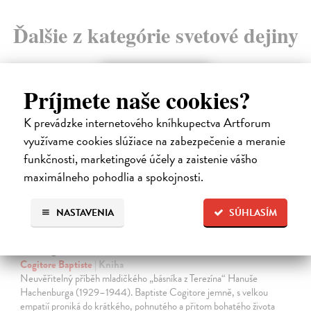
Ďalšie z kategórie svetové dejiny
novinka
Príjmete naše cookies?
K prevádzke internetového kníhkupectva Artforum
využívame cookies slúžiace na zabezpečenie a meranie
funkčnosti, marketingové účely a zaistenie vášho
maximálneho pohodlia a spokojnosti.
NASTAVENIA
SÚHLASÍM
Chlapec kometa
Cogitore Baptiste
| Kniha
Neuvěřitelný příběh mladičkého „básníka z Terezína“ Hanuše
Hachenburga (1929–1944). Baptiste Cogitore jemně, s velkou
empatií proniká do krátkého, pohnutého a přitom bohatého života