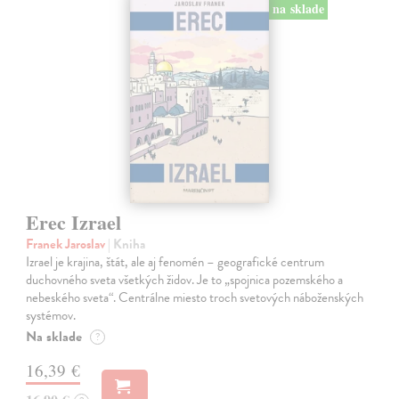
na sklade
Erec Izrael
Franek Jaroslav
| Kniha
Izrael je krajina, štát, ale aj fenomén – geografické centrum
duchovného sveta všetkých židov. Je to „spojnica pozemského a
nebeského sveta“. Centrálne miesto troch svetových náboženských
systémov.
Na sklade
?
16,39 €