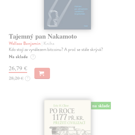
Tajemný pan Nakamoto
Wallace Benjamin
| Kniha
Kdo stojí za vynálezem bitcoinu? A proč se stále skrývá?
Na sklade
?
26,79 €
28,20 €
?
na sklade