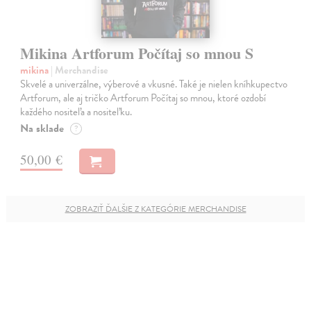
Mikina Artforum Počítaj so mnou S
mikina
| Merchandise
Skvelé a univerzálne, výberové a vkusné. Také je nielen kníhkupectvo
Artforum, ale aj tričko Artforum Počítaj so mnou, ktoré ozdobí
každého nositeľa a nositeľku.
Na sklade
?
50,00 €
ZOBRAZIŤ ĎALŠIE Z KATEGÓRIE MERCHANDISE