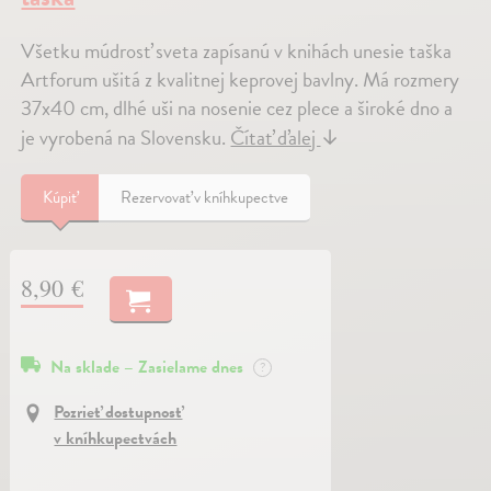
Všetku múdrosť sveta zapísanú v knihách unesie taška
Artforum ušitá z kvalitnej keprovej bavlny. Má rozmery
37x40 cm, dlhé uši na nosenie cez plece a široké dno a
je vyrobená na Slovensku.
Čítať ďalej
↓
Kúpiť
Rezervovať v kníhkupectve
8,90 €
Na sklade – Zasielame dnes
?
Pozrieť dostupnosť
v kníhkupectvách