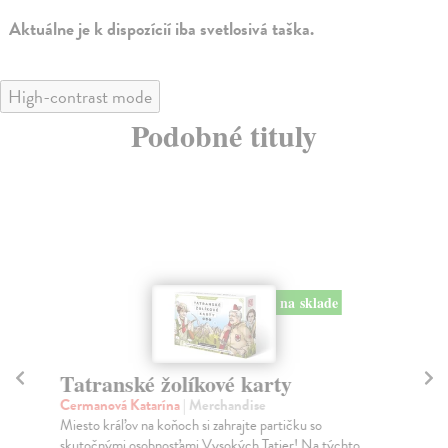
Aktuálne je k dispozícií iba svetlosivá taška.
High-contrast mode
Podobné tituly
na sklade
Tatranské žolíkové karty
T
Cermanová Katarína
| Merchandise
Ce
Miesto kráľov na koňoch si zahrajte partičku so
Kaž
skutočnými osobnosťami Vysokých Tatier! Na týchto
Vys