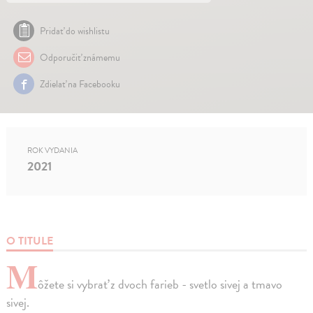
Pridať do wishlistu
Odporučiť známemu
Zdielať na Facebooku
ROK VYDANIA
2021
O TITULE
M
ôžete si vybrať z dvoch farieb - svetlo sivej a tmavo
sivej.