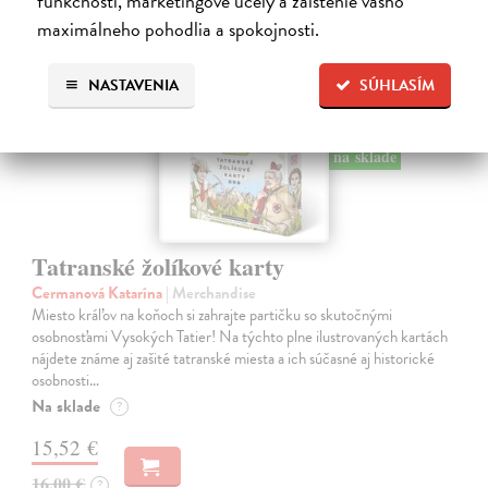
funkčnosti, marketingové účely a zaistenie vášho
maximálneho pohodlia a spokojnosti.
NASTAVENIA
SÚHLASÍM
na sklade
Tatranské žolíkové karty
Cermanová Katarína
| Merchandise
Miesto kráľov na koňoch si zahrajte partičku so skutočnými
osobnosťami Vysokých Tatier! Na týchto plne ilustrovaných kartách
nájdete známe aj zašité tatranské miesta a ich súčasné aj historické
osobnosti…
Na sklade
?
15,52 €
16,00 €
?