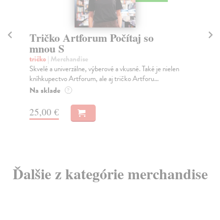
Tričko Artforum Počítaj so
Tr
mnou S
m
tričko
| Merchandise
tri
Skvelé a univerzálne, výberové a vkusné. Také je nielen
Skv
kníhkupectvo Artforum, ale aj tričko Artforu...
kní
Na sklade
Na
?
25,00 €
25
Ďalšie z kategórie merchandise