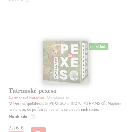
na sklade
Tatranské pexeso
Cermanová Katarína
| Merchandise
Môžete sa spoľahnúť, že PEXESO je 100 % TATRANSKÉ. Nájdete
na ňom to, čo po Tatrách behá, lezie alebo v nich rastie.
Na sklade
?
7,76 €