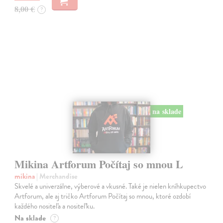
8,00 €
?
na sklade
Mikina Artforum Počítaj so mnou L
mikina
| Merchandise
Skvelé a univerzálne, výberové a vkusné. Také je nielen kníhkupectvo
Artforum, ale aj tričko Artforum Počítaj so mnou, ktoré ozdobí
každého nositeľa a nositeľku.
Na sklade
?