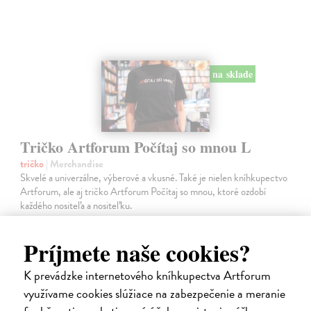
na sklade
Tričko Artforum Počítaj so mnou L
tričko
| Merchandise
Skvelé a univerzálne, výberové a vkusné. Také je nielen kníhkupectvo
Artforum, ale aj tričko Artforum Počítaj so mnou, ktoré ozdobí
každého nositeľa a nositeľku.
Na sklade
?
Príjmete naše cookies?
25,00 €
K prevádzke internetového kníhkupectva Artforum
využívame cookies slúžiace na zabezpečenie a meranie