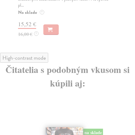
pl...
Na
Na sklade
?
12
15,52 €
12
16,00 €
?
High-contrast mode
Čitatelia s podobným vkusom si
kúpili aj:
na sklade