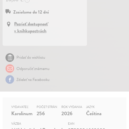
?
Zasielame do 12 dní
Pozrieť dostupnosť
v kníhkupectvách
Pridať do wishlistu
Odporučiť známemu
Zdielať na Facebooku
VYDAVATEĽ
POČET STRÁN
ROK VYDANIA
JAZYK
Karolinum
256
2026
Čeština
VÄZBA
EAN