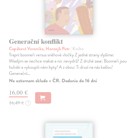
Generační konflikt
Capáková Veronika, Honzejk Petr
| Kniha
Trapní boomeři versus sněhové vločky Z jedné strany slyšíme:
Mladým se nechce makat a nic nevydrží! Z druhé zase: Boomeři jsou
hulváti a vykoupili nám byty! A z obou: Ti druzí na nás kašlou!
Generační…
Na externom sklade v ČR. Dodanie do 16 dní
16,00 €
16,49 €
?