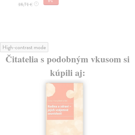
18,71 €
18
?
High-contrast mode
Čitatelia s podobným vkusom si
kúpili aj: