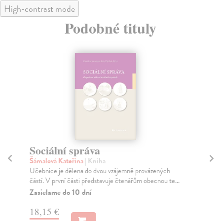
High-contrast mode
Podobné tituly
Sociální správa
St
Šámalová Kateřina
| Kniha
He
Učebnice je dělena do dvou vzájemně provázených
Kaž
částí. V první části představuje čtenářům obecnou te...
být
Zasielame do 10 dní
Na
18,15 €
18