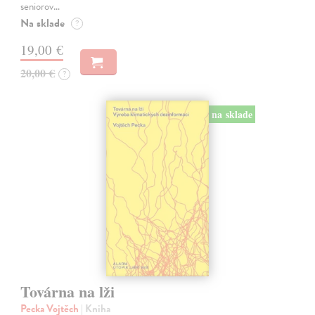
seniorov…
Na sklade
?
19,00 €
20,00 €
?
na sklade
Továrna na lži
Pecka Vojtěch
| Kniha