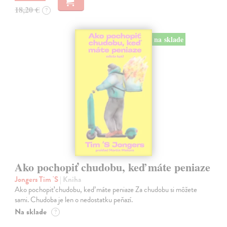
18,20 €
?
na sklade
Ako pochopiť chudobu, keď máte peniaze
Jongers Tim 'S
| Kniha
Ako pochopiť chudobu, keď máte peniaze Za chudobu si môžete
sami. Chudoba je len o nedostatku peňazí.
Na sklade
?