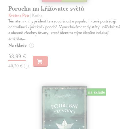
Porucha na křižovatce světů
Květina Petr
| Kniha
Tématem knihy je identita a soudržnost u populací, které postrádají
centralizaci v jakékoliv podobě. Vynecháváme tedy státy i náčelnictví
a obecně všechny útvary, které identitu svým členům indukují
zvnějšku,…
Na sklade
?
38,99 €
40,20 €
?
na sklade