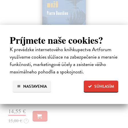
Príjmete naše cookies?
K prevádzke internetového kníhkupectva Artforum
využívame cookies slúžiace na zabezpečenie a meranie
Nadvláda mužů
funkčnosti, marketingové účely a zaistenie vášho
Bourdieu Pierre
| Kniha
maximálneho pohodlia a spokojnosti.
Mužská dominance je tak zakotvena v našich společenských
praktikách a našem nevědomí, že si jí sotva všímáme; je natolik v
NASTAVENIA
SÚHLASÍM
souladu s našimi očekáváními, že ji jen těžko zpochybňujeme.
Bourdieu vychází…
Na sklade
?
14,55 €
15,00 €
?