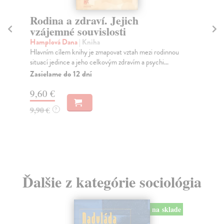
Rodina a zdraví. Jejich
Pr
vzájemné souvislosti
so
Hamplová Dana
| Kniha
Zi
Hlavním cílem knihy je zmapovat vztah mezi rodinnou
Fil
situací jedince a jeho celkovým zdravím a psychi...
chá
Zasielame do 12 dní
Za
9,60 €
5,
9,90 €
6,
?
Ďalšie z kategórie sociológia
na sklade