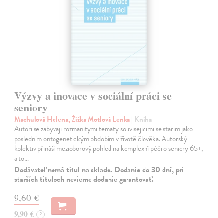
Výzvy a inovace v sociální práci se
seniory
Machulová Helena, Žižka Motlová Lenka
| Kniha
Autoři se zabývají rozmanitými tématy souvisejícími se stářím jako
posledním ontogenetickým obdobím v životě člověka. Autorský
kolektiv přináší mezioborový pohled na komplexní péči o seniory 65+,
a to…
Dodávateľ nemá titul na sklade. Dodanie do 30 dní, pri
starších tituloch nevieme dodanie garantovať.
9,60 €
9,90 €
?