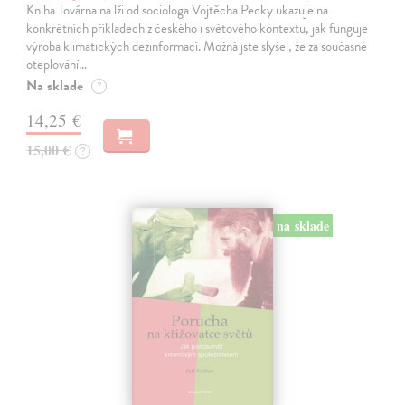
Kniha Továrna na lži od sociologa Vojtěcha Pecky ukazuje na
konkrétních příkladech z českého i světového kontextu, jak funguje
výroba klimatických dezinformací. Možná jste slyšel, že za současné
oteplování…
Na sklade
?
14,25 €
15,00 €
?
na sklade