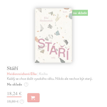
na sklade
Stáří
Heidenreichová Elke
| Kniha
Každý se chce dožít vysokého věku. Nikdo ale nechce být starý.
Na sklade
?
18,24 €
18,80 €
?