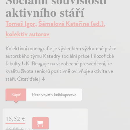
aktivního stáří
Tomeš Igor
,
Šámalová Kateřina (ed.)
,
kolektív autorov
Kolektivní monografie je výsledkem výzkumné práce
autorského týmu Katedry sociální práce Filozofické
fakulty UK. Reaguje na všeobecné přesvědčení, že
kvalitu života seniorů pozitivně ovlivňuje aktivita ve
stáří.
Čítať ďalej
↓
Kúpiť
Rezervovať v kníhkupectve
15,52 €
16,00 €