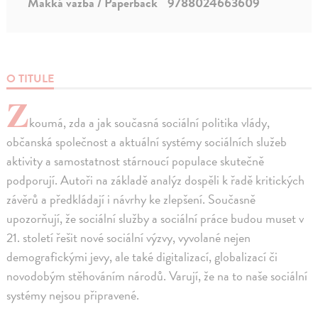
Mäkká väzba / Paperback
9788024663609
O TITULE
Z
koumá, zda a jak současná sociální politika vlády,
občanská společnost a aktuální systémy sociálních služeb
aktivity a samostatnost stárnoucí populace skutečně
podporují. Autoři na základě analýz dospěli k řadě kritických
závěrů a předkládají i návrhy ke zlepšení. Současně
upozorňují, že sociální služby a sociální práce budou muset v
21. století řešit nové sociální výzvy, vyvolané nejen
demografickými jevy, ale také digitalizací, globalizací či
novodobým stěhováním národů. Varují, že na to naše sociální
systémy nejsou připravené.