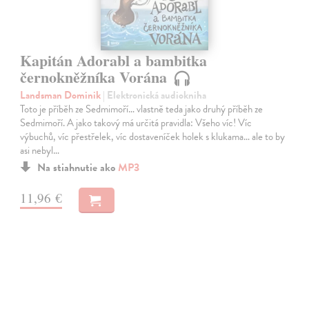
Kapitán Adorabl a bambitka
černokněžníka Vorána
Landsman Dominik
| Elektronická audiokniha
Toto je příběh ze Sedmimoří… vlastně teda jako druhý příběh ze
Sedmimoří. A jako takový má určitá pravidla: Všeho víc! Víc
výbuchů, víc přestřelek, víc dostaveníček holek s klukama… ale to by
asi nebyl…
Na stiahnutie ako
MP3
11,96 €