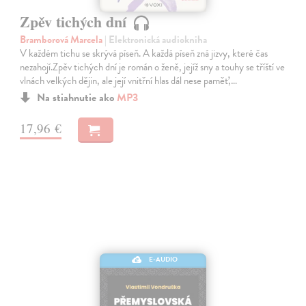
Zpěv tichých dní
Bramborová Marcela
| Elektronická audiokniha
V každém tichu se skrývá píseň. A každá píseň zná jizvy, které čas
nezahojí.Zpěv tichých dní je román o ženě, jejíž sny a touhy se tříští ve
vlnách velkých dějin, ale její vnitřní hlas dál nese paměť,…
Na stiahnutie ako
MP3
17,96 €
E-AUDIO