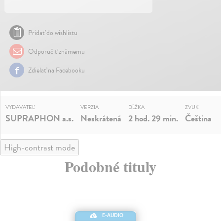
Pridať do wishlistu
Odporučiť známemu
Zdielať na Facebooku
VYDAVATEĽ
VERZIA
DĹŽKA
ZVUK
SUPRAPHON a.s.
Neskrátená
2 hod. 29 min.
Čeština
High-contrast mode
Podobné tituly
E-AUDIO