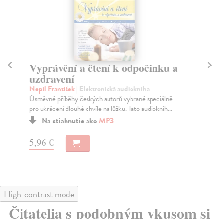
Vyprávění a čtení k odpočinku a
Vy
uzdravení
p
Nepil František
| Elektronická audiokniha
Ša
Úsměvné příběhy českých autorů vybrané speciálně
Úsm
pro ukrácení dlouhé chvíle na lůžku. Tato audioknih...
pro
Na stiahnutie ako
MP3
5,96 €
5,
High-contrast mode
Čitatelia s podobným vkusom si