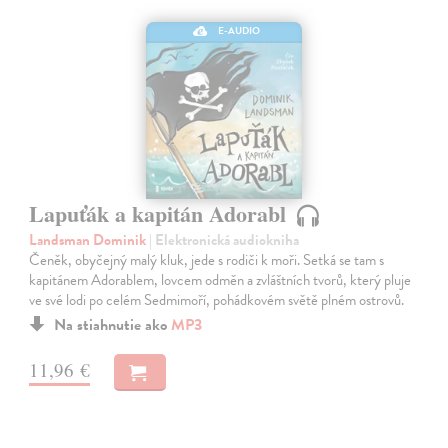
E-AUDIO
Lapuťák a kapitán Adorabl
Landsman Dominik
| Elektronická audiokniha
Čeněk, obyčejný malý kluk, jede s rodiči k moři. Setká se tam s
kapitánem Adorablem, lovcem odměn a zvláštních tvorů, který pluje
ve své lodi po celém Sedmimoří, pohádkovém světě plném ostrovů.
Na stiahnutie ako
MP3
11,96 €