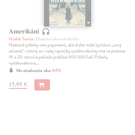
Amerikáni
Hudák Tomáš
| Elektronická audiokniha
Niektoré príbehy nám pripomenú, aké drahé môže byť slovo „nový
začiatok“ o ktorý sa v našej najväčšej vysťahovaleckej vlne na prelome
19. a 20. storočia pokúsilo približne 600 000 ľudí. Príbehy
vysťahovalectva,…
Na stiahnutie ako
MP3
15,95 €