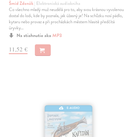
Šmíd Zdeněk
| Elektronická audiokniha
Co všechno mladý muž neudělá pro to, aby svou krásnou vyvolenou
dostal do lodi, kde by poznala, jak úžasný je! Na schůzku nosí pádlo,
kytaru nebo provaz a při procházkách městem hlasitě předčítá
úryvky…
Na stiahnutie ako
MP3
11,52 €
E-AUDIO