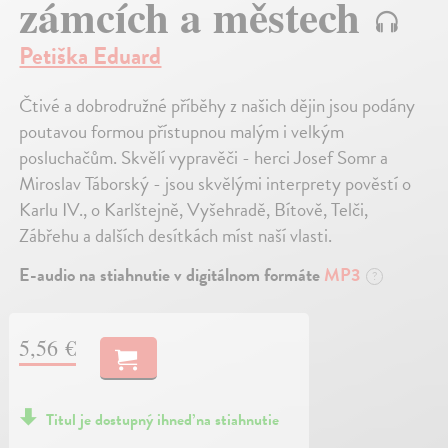
zámcích a městech
Petiška Eduard
Čtivé a dobrodružné příběhy z našich dějin jsou podány
poutavou formou přístupnou malým i velkým
posluchačům. Skvělí vypravěči - herci Josef Somr a
Miroslav Táborský - jsou skvělými interprety pověstí o
Karlu IV., o Karlštejně, Vyšehradě, Bítově, Telči,
Zábřehu a dalších desítkách míst naší vlasti.
E-audio na stiahnutie v digitálnom formáte
MP3
?
5,56 €
Titul je dostupný ihneď na stiahnutie