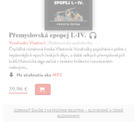
Přemyslovská epopej I.-IV.
Vondruška Vlastimil
| Elektronická audiokniha
Čtyřdílná románová freska Vlastimila Vondrušky pojednává o jedné z
nejslavnějších epoch českých dějin, o době velkých přemyslovských
králů.Historická sága začíná v českém knížectví rozvráceném
rodovými…
Na stiahnutie ako
MP3
39,96 €
ZOBRAZIŤ ĎALŠIE Z KATEGÓRIE BELETRIA – SLOVENSKÉ A ČESKÉ
AUDIOKNIHY