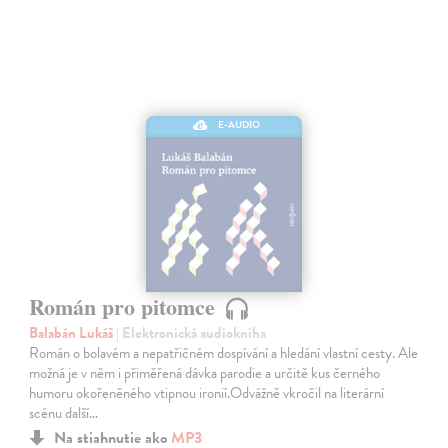
E-AUDIO
Román pro pitomce
Balabán Lukáš
| Elektronická audiokniha
Román o bolavém a nepatřičném dospívání a hledání vlastní cesty. Ale
možná je v něm i přiměřená dávka parodie a určitě kus černého
humoru okořeněného vtipnou ironií.Odvážně vkročil na literární
scénu další…
Na stiahnutie ako
MP3