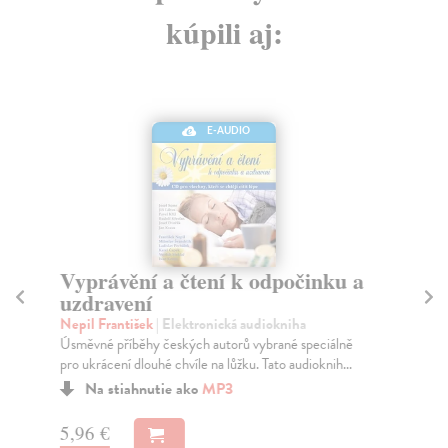
kúpili aj:
E-AUDIO
Vyprávění a čtení k odpočinku a
Vy
uzdravení
p
Nepil František
| Elektronická audiokniha
Ša
Úsměvné příběhy českých autorů vybrané speciálně
Úsm
pro ukrácení dlouhé chvíle na lůžku. Tato audioknih...
pro
Na stiahnutie ako
MP3
5,96 €
5,