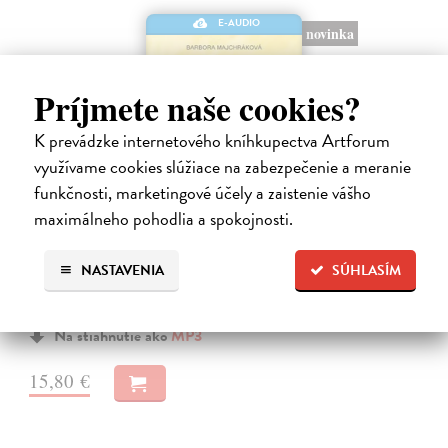
E-AUDIO
novinka
Príjmete naše cookies?
K prevádzke internetového kníhkupectva Artforum
využívame cookies slúžiace na zabezpečenie a meranie
funkčnosti, marketingové účely a zaistenie vášho
Cesta na Sardinii
maximálneho pohodlia a spokojnosti.
Majchráková Barbora
| Elektronická audiokniha
Babička Růžena truchlí po svém nedávno zesnulém manželovi,
NASTAVENIA
SÚHLASÍM
dvacetiletá vnučka Sofie studuje prvním rokem vysokou, měla by si
užívat života, ale kromě svého smartphonu nevnímá skoro nic, a
maminka Alena…
Na stiahnutie ako
MP3
15,80 €