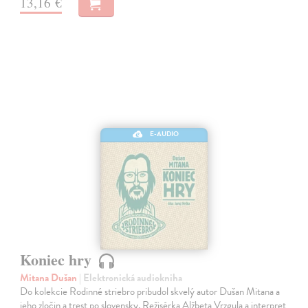
13,16 €
E-AUDIO
Koniec hry
Mitana Dušan
| Elektronická audiokniha
Do kolekcie Rodinné striebro pribudol skvelý autor Dušan Mitana a
jeho zločin a trest po slovensky. Režisérka Alžbeta Vrzgula a interpret