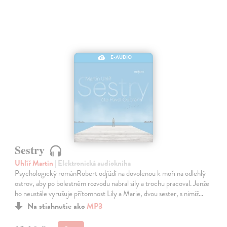
E-AUDIO
Sestry
Uhlíř Martin
| Elektronická audiokniha
Psychologický románRobert odjíždí na dovolenou k moři na odlehlý
ostrov, aby po bolestném rozvodu nabral síly a trochu pracoval. Jenže
ho neustále vyrušuje přítomnost Lily a Marie, dvou sester, s nimiž…
Na stiahnutie ako
MP3