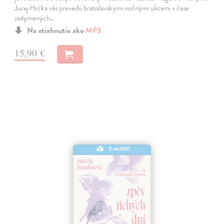
Juraj Hrčka vás prevedú bratislavskými nočnými ulicami v čase
zadymených…
Na stiahnutie ako
MP3
15,90 €
E-AUDIO