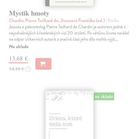
Mystik hmoty
Chardin Pierre Teilhard de, Jirousová Františka (ed.)
| Kniha
Jezuita a paleontolog Pierre Teilhard de Chardin je autorem jedné z
nejodvážnějších křesťanských vizí 20. století. Po většinu života narážel
na odpor církevních autorit a značná část jeho díla mohla vyjít…
Na sklade
13,68 €
14,10 €
?
na sklade