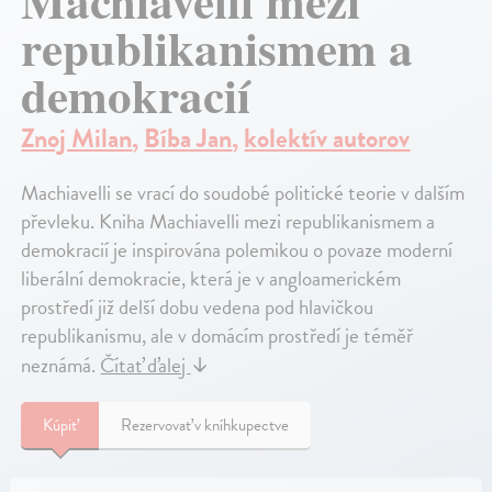
Machiavelli mezi
republikanismem a
demokracií
Znoj Milan
,
Bíba Jan
,
kolektív autorov
Machiavelli se vrací do soudobé politické teorie v dalším
převleku. Kniha Machiavelli mezi republikanismem a
demokracií je inspirována polemikou o povaze moderní
liberální demokracie, která je v angloamerickém
prostředí již delší dobu vedena pod hlavičkou
republikanismu, ale v domácím prostředí je téměř
neznámá.
Čítať ďalej
↓
Kúpiť
Rezervovať v kníhkupectve