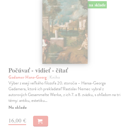
na sklade
Počúvať - vidieť - čítať
Gadamer Hans-Georg
| Kniha
Výber z esejí veľkého filozofa 20. storočia – Hansa-Georga
Gadamera, ktoré ich prekladateľ Rastislav Nemec vybral z
autorových Gesammelte Werke, z ich 7. a 8. zväzku, s ohľadom na tri
témy: antiku, estetiku…
Na sklade
16,00 €