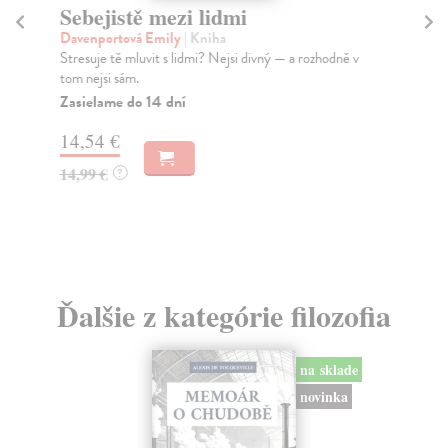
Sebejistě mezi lidmi
M
Davenportová Emily
| Kniha
Ha
Stresuje tě mluvit s lidmi? Nejsi divný — a rozhodně v
Fel
tom nejsi sám.
šéf
Zasielame do 14 dní
Pr
dn
14,54 €
16
14,99 €
?
18
Ďalšie z kategórie filozofia
na sklade
novinka