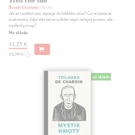
Beradt Charlotte
| Kniha
Jak se totalitní moc zapisuje do lidského nitra? Co se stane se
soukromím, když stát začne ovládat nejen veřejný prostor, ale i
myšlenky a sny?
Na sklade
11,25 €
12,50 €
?
na sklade