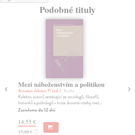
Podobné tituly
Mezi náboženstvím a politikou
M
Arnason Johann P. (ed.)
| Kniha
Pa
Kolektiv autorů sestávající ze sociologů, filosofů,
Kni
historiků a politologů v knize zkoumá vztahy mez...
sou
Zasielame do 12 dní
Za
14,55 €
17
15,00 €
17
?