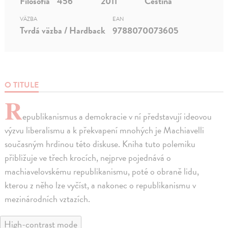
Filosofia
456
2011
Čeština
VÄZBA
EAN
Tvrdá väzba / Hardback
9788070073605
O TITULE
R
epublikanismus a demokracie v ní představují ideovou
výzvu liberalismu a k překvapení mnohých je Machiavelli
současným hrdinou této diskuse. Kniha tuto polemiku
přibližuje ve třech krocích, nejprve pojednává o
machiavelovskému republikanismu, poté o obraně lidu,
kterou z něho lze vyčíst, a nakonec o republikanismu v
mezinárodních vztazích.
High-contrast mode