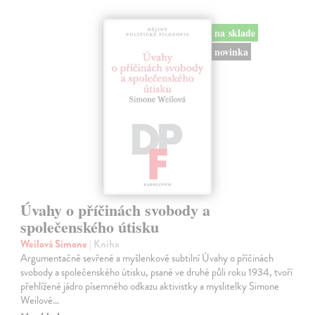
na sklade
novinka
Úvahy o příčinách svobody a
společenského útisku
Weilová Simone
| Kniha
Argumentačně sevřené a myšlenkově subtilní Úvahy o příčinách
svobody a společenského útisku, psané ve druhé půli roku 1934, tvoří
přehlížené jádro písemného odkazu aktivistky a myslitelky Simone
Weilové…