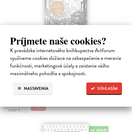
Príjmete naše cookies?
K prevádzke internetového kníhkupectva Artforum
Memoár o chudobě
využívame cookies slúžiace na zabezpečenie a meranie
Tocqueville Alexis de
| Kniha
První český překlad méně známého díla jedné z nejvýznamnějších
funkčnosti, marketingové účely a zaistenie vášho
osobností evropské politické filosofie 19. století je doplněn obšírnými
maximálneho pohodlia a spokojnosti.
komentáři Ivo Budila, Jana Kellera a Gertrudy Himmelfalberové.
Od…
NASTAVENIA
SÚHLASÍM
Na sklade
5,94 €
6,60 €
?
na sklade