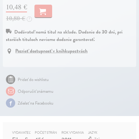
10,48 €
10,80 €
?
Dodávateľ nemá titul na sklade. Dodanie do 30 dní, pri
starších tituloch nevieme dodanie garantovať.
Pozrieť dostupnosť v kníhkupectvách
Pridať do wishlistu
Odporučiť známemu
Zdielať na Facebooku
VYDAVATEĽ
POČET STRÁN
ROK VYDANIA
JAZYK