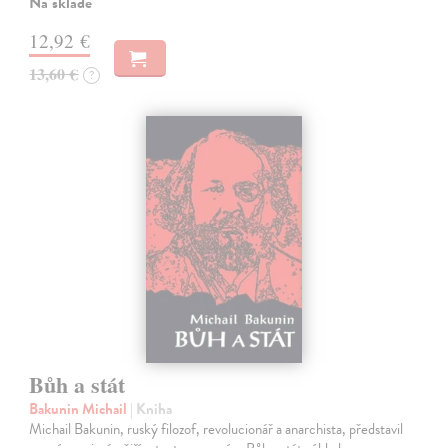
Na sklade
12,92 €
13,60 €
?
Bůh a stát
Bakunin Michail
| Kniha
Michail Bakunin, ruský filozof, revolucionář a anarchista, představil