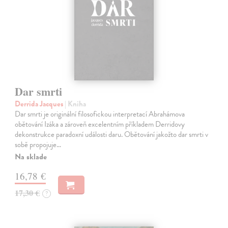
Dar smrti
Derrida Jacques
| Kniha
Dar smrti je originální filosofickou interpretací Abrahámova
obětování Izáka a zároveň excelentním příkladem Derridovy
dekonstrukce paradoxní události daru. Obětování jakožto dar smrti v
sobě propojuje…
Na sklade
16,78 €
17,30 €
?