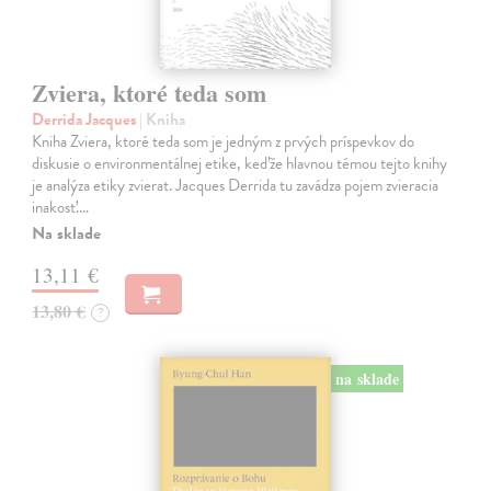
Zviera, ktoré teda som
Derrida Jacques
| Kniha
Kniha Zviera, ktoré teda som je jedným z prvých príspevkov do
diskusie o environmentálnej etike, keďže hlavnou témou tejto knihy
je analýza etiky zvierat. Jacques Derrida tu zavádza pojem zvieracia
inakosť.…
Na sklade
13,11 €
13,80 €
?
na sklade