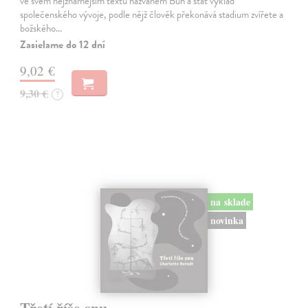
ve svém nejznámějším textu nazvaném Bůh a stát výklad
společenského vývoje, podle nějž člověk překonává stadium zvířete a
božského…
Zasielame do 12 dní
9,02 €
9,30 €
?
na sklade
novinka
Třetí říše snu