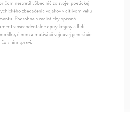
ričom nestratil vôbec nič zo svojej poetickej
sychického zbedačenia vojakov v citlivom veku
mentu. Podrobne a realisticky opísaná
akmer transcendentálne opisy krajiny a ľudí.
 morálke, činom a motivácii vojnovej generácie
 čo s ním spraví.