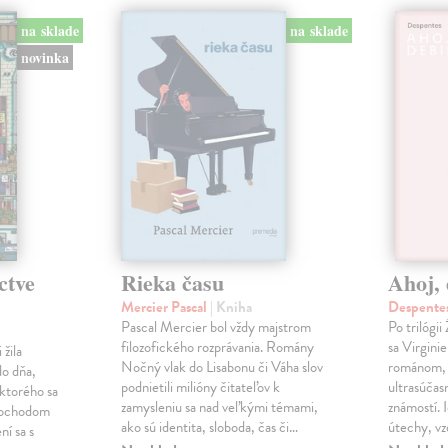
na sklade
na sklade
novinka
ctve
Rieka času
Ahoj, 
Mercier Pascal
| Kniha
Despentes
Pascal Mercier bol vždy majstrom
Po trilógi
filozofického rozprávania. Romány
sa Virgini
žila
Nočný vlak do Lisabonu či Váha slov
románom, 
do dňa,
podnietili milióny čitateľov k
ultrasúča
 ktorého sa
zamysleniu sa nad veľkými témami,
známostí. 
imochodom
ako sú identita, sloboda, čas či…
útechy, vzd
ní sa s