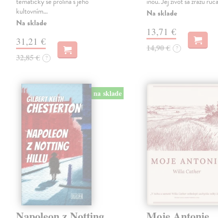
tematicky se prolíná s jeho
inou. Jej život sa zrazu rúca
kultovním…
Na sklade
Na sklade
13,71 €
31,21 €
14,90 €
?
32,85 €
?
na sklade
Napoleon z Notting
Moje Antonie