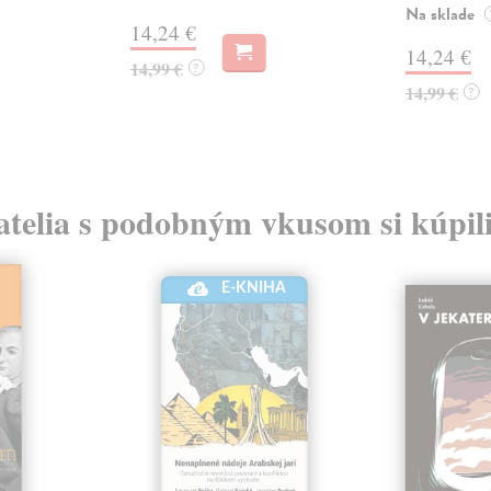
Na sklade
14,24 €
14,24 €
14,99 €
?
14,99 €
?
atelia s podobným vkusom si kúpili
E-KNIHA