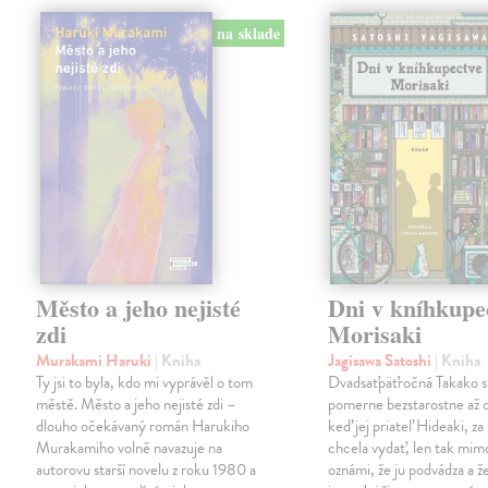
na sklade
Město a jeho nejisté
Dni v kníhkupe
zdi
Morisaki
Murakami Haruki
| Kniha
Jagisawa Satoshi
| Kniha
Ty jsi to byla, kdo mi vyprávěl o tom
Dvadsaťpäťročná Takako si 
městě. Město a jeho nejisté zdi –
pomerne bezstarostne až 
dlouho očekávaný román Harukiho
keď jej priateľ Hideaki, za
Murakamiho volně navazuje na
chcela vydať, len tak m
autorovu starší novelu z roku 1980 a
oznámi, že ju podvádza a že