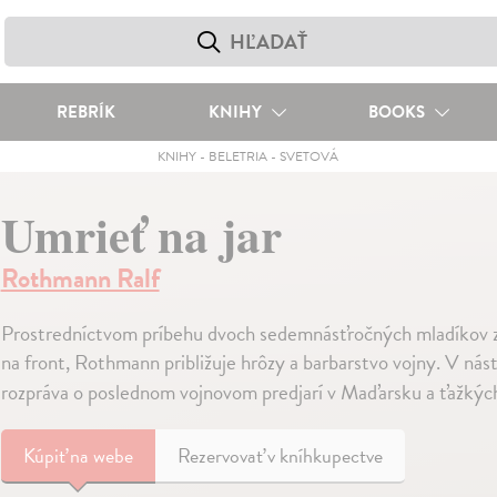
REBRÍK
KNIHY
BOOKS
KNIHY
-
BELETRIA
-
SVETOVÁ
Umrieť na jar
Rothmann Ralf
Prostredníctvom príbehu dvoch sedemnásťročných mladíkov z
na front, Rothmann približuje hrôzy a barbarstvo vojny. V nás
rozpráva o poslednom vojnovom predjarí v Maďarsku a ťažkýc
Kúpiť
na webe
Rezervovať v kníhkupectve