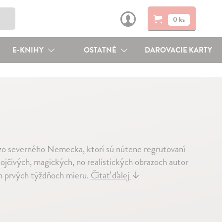
0 ks
E-KNIHY
OSTATNÉ
DAROVACIE KARTY
o severného Nemecka, ktorí sú nútene regrutovaní
tojčivých, magických, no realistických obrazoch autor
h prvých týždňoch mieru.
Čítať ďalej
↓