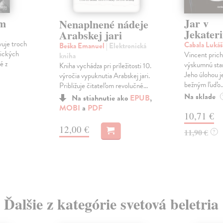
om
Jar v
Nenaplnené nádeje
Jekater
Arabskej jari
vuje troch
Cabala Luká
Beška Emanuel
| Elektronická
gických
Vincent prich
kniha
é z
výskumnú stan
Kniha vychádza pri príležitosti 10.
Jeho úlohou je
výročia vypuknutia Arabskej jari.
bežným ľuďo..
Približuje čitateľom revolučné...
Na sklade
Na stiahnutie ako
EPUB
,
MOBI
a
PDF
10,71 €
12,00 €
11,90 €
?
Ďalšie z kategórie svetová beletria