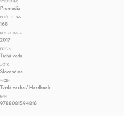
VYDAVATEĽ
Premedia
POČET STRÁN
168
ROK VYDANIA
2017
EDÍCIA
Tichá voda
JAZYK
Slovenčina
VÄZBA
Tvrdá väzba / Hardback
EAN
9788081594816