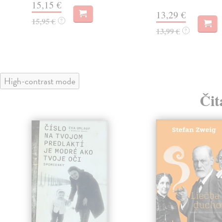
15,15 €
13,29 €
15,95 €
?
13,99 €
?
High-contrast mode
Čit