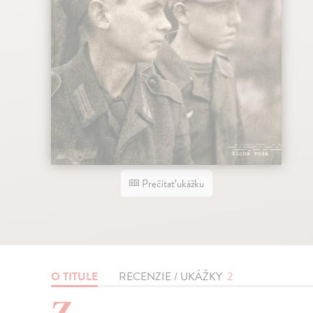
Prečítať ukážku
O TITULE
RECENZIE / UKÁŽKY
2
Z