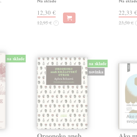
Na sklade
Na sklad
.
12,30 €
22,33 
12,95 €
23,50 €
?
na sklade
na sklade
novinka
Oroonoko aneb
Ako mi