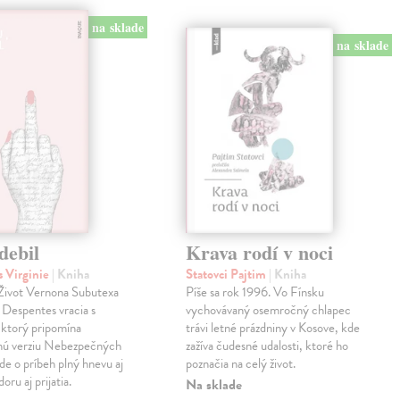
na sklade
na sklade
debil
Krava rodí v noci
 Virginie
| Kniha
Statovci Pajtim
| Kniha
i Život Vernona Subutexa
Píše sa rok 1996. Vo Fínsku
e Despentes vracia s
vychovávaný osemročný chlapec
ktorý pripomína
trávi letné prázdniny v Kosove, kde
snú verziu Nebezpečných
zažíva čudesné udalosti, ktoré ho
Ide o príbeh plný hnevu aj
poznačia na celý život.
oru aj prijatia.
Na sklade