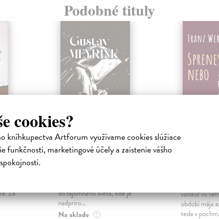
Podobné tituly
še cookies?
ho kníhkupectva Artforum využívame cookies slúžiace
e funkčnosti, marketingové účely a zaistenie vášho
Biely dominikán
Sprenev
spokojnosti.
Príbeh 
Meyrink Gustav
| Kniha
 Imago
V románe Biely dominikán (1921)
Werfel Franz
aktuálnej
prenáša Gustav Meyrink čitateľov
Román Spren
ke. Za
do tajomného sveta, kde je
vznikol vo ve
nadpriro...
období mája a
teda v pochm.
Na sklade
?