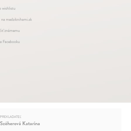
 wishlistu
 na medziknihami.sk
iť známemu
na Facebooku
PREKLADATEĽ
Széherová Katarína