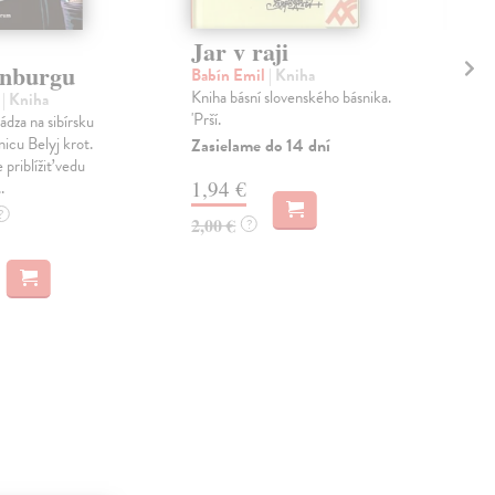
Jar v raji
Bl
inburgu
ľu
Babín Emil
| Kniha
dl
Kniha básní slovenského básnika.
š
| Kniha
'Prší.
ádza na sibírsku
Pol
icu Belyj krot.
Zasielame do 14 dní
Čier
 priblížiť vedu
knih
1,94 €
.
Gem
tam,
?
2,00 €
?
Na 
25