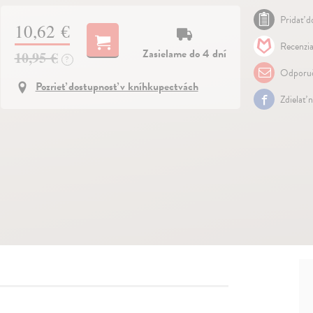
Pridať do
10,62 €
Recenzia
Zasielame do 4 dní
10,95 €
?
Odporuč
Pozrieť dostupnosť v kníhkupectvách
Zdielať 