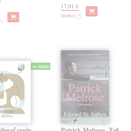
e
17,01 €
€
18,90 €
?
?
na sklade
lovať svoju
Patrick Melrose. Tak