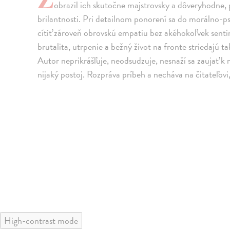
obrazil ich skutočne majstrovsky a dôveryhodne, p
brilantnosti. Pri detailnom ponorení sa do morálno-p
cítiť zároveň obrovskú empatiu bez akéhokoľvek senti
brutalita, utrpenie a bežný život na fronte striedajú t
Autor neprikrášľuje, neodsudzuje, nesnaží sa zaujať k
nijaký postoj. Rozpráva príbeh a necháva na čitateľovi,
High-contrast mode