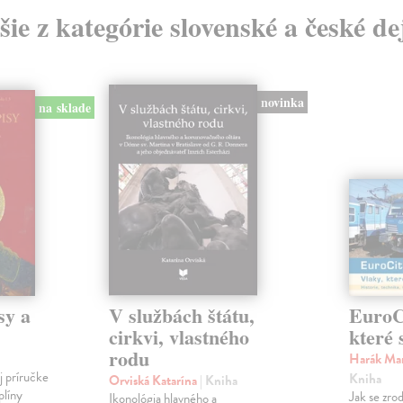
šie z kategórie slovenské a české de
novinka
na sklade
sy a
V službách štátu,
EuroCi
cirkvi, vlastného
které 
rodu
Harák Mar
j príručke
Kniha
Orviská Katarína
| Kniha
plíny
Jak se zrod
Ikonológia hlavného a