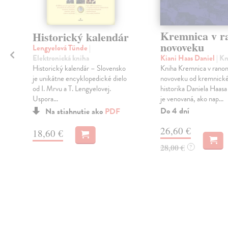
Kremnica v 
Historický kalendár
novoveku
Lengyelová Tünde
|
Elektronická kniha
Kiani Haas Daniel
| K
Historický kalendár – Slovensko
Kniha Kremnica v rano
je unikátne encyklopedické dielo
novoveku od kremnick
od I. Mrvu a T. Lengyelovej.
a
historika Daniela Haasa
Uspora...
je venovaná, ako nap...
Do 4 dní
Na stiahnutie ako
PDF
26,60 €
18,60 €
28,00 €
?