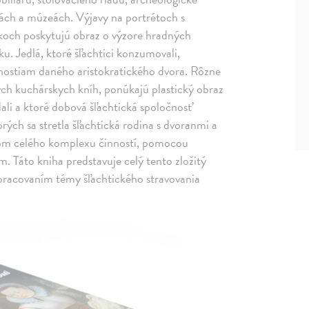
ách a múzeách. Výjavy na portrétoch s
koch poskytujú obraz o výzore hradných
. Jedlá, ktoré šľachtici konzumovali,
stiam daného aristokratického dvora. Rôzne
ých kuchárskych kníh, ponúkajú plastický obraz
dali a ktoré dobová šľachtická spoločnosť
rých sa stretla šľachtická rodina s dvoranmi a
kom celého komplexu činností, pomocou
m. Táto kniha predstavuje celý tento zložitý
 spracovaním témy šľachtického stravovania