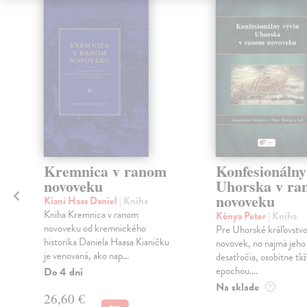
Kremnica v ranom
Konfesionálny
novoveku
Uhorska v ra
novoveku
Kiani Haas Daniel
| Kniha
Kniha Kremnica v ranom
Kónya Peter
| Kniha
novoveku od kremnického
Pre Uhorské kráľovstvo
historika Daniela Haasa Kianičku
novovek, no najmä jeho
je venovaná, ako nap...
desaťročia, osobitne ťa
epochou....
Do 4 dní
Na sklade
?
26,60 €