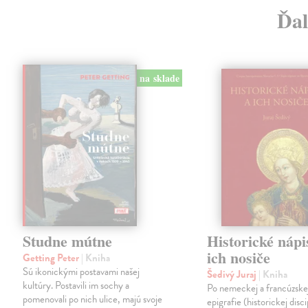
Ďal
na sklade
Studne mútne
Historické nápi
ich nosiče
Getting Peter
| Kniha
Sú ikonickými postavami našej
Šedivý Juraj
| Kniha
kultúry. Postavili im sochy a
Po nemeckej a francúzske
pomenovali po nich ulice, majú svoje
epigrafie (historickej disci