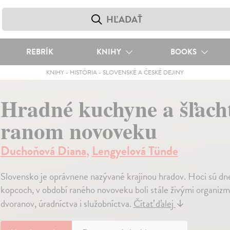
REBRÍK
KNIHY
BOOKS
KNIHY
-
HISTÓRIA
-
SLOVENSKÉ A ČESKÉ DEJINY
Hradné kuchyne a šľacht
ranom novoveku
Duchoňová Diana
,
Lengyelová Tünde
Slovensko je oprávnene nazývané krajinou hradov. Hoci sú d
kopcoch, v období raného novoveku boli stále živými organiz
dvoranov, úradníctva i služobníctva.
Čítať ďalej
↓