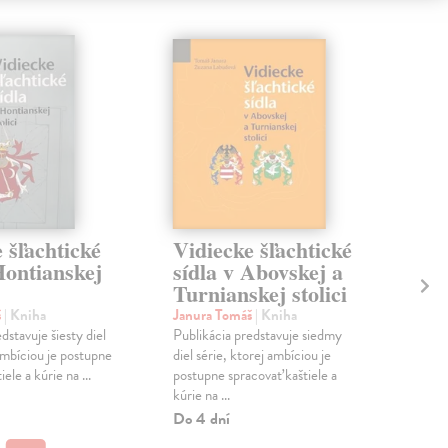
 šľachtické
Vidiecke šľachtické
Li
Hontianskej
sídla v Abovskej a
st
Turnianskej stolici
Gr
Co
š
| Kniha
Janura Tomáš
| Kniha
dstavuje šiesty diel
Publikácia predstavuje siedmy
Zus
ambíciou je postupne
diel série, ktorej ambíciou je
Súča
ele a kúrie na ...
postupne spracovať kaštiele a
antr
kúrie na ...
kuch
jede
Do 4 dní
Na 