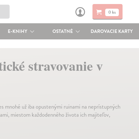
0 ks
E-KNIHY
OSTATNÉ
DAROVACIE KARTY
ické stravovanie v
nes mnohé už iba opustenými ruinami na neprístupných
mami, miestom každodenného života ich majiteľov,