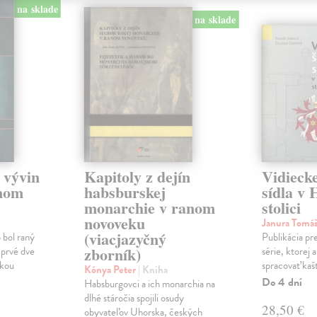
na sklade
na sklade
 vývin
Kapitoly z dejín
Vidiecke
nom
habsburskej
sídla v 
monarchie v ranom
stolici
novoveku
Janura Tomá
(viacjazyčný
 bol raný
Publikácia pre
zborník)
 prvé dve
série, ktorej 
žkou
spracovať kašti
Kónya Peter
| Kniha
Do 4 dní
Habsburgovci a ich monarchia na
dlhé stáročia spojili osudy
28,50 €
obyvateľov Uhorska, českých