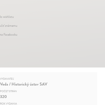
do wishlistu
čiť známemu
 na Facebooku
VYDAVATEĽ
Veda / Historický ústav SAV
POČET STRÁN
320
ROK VYDANIA