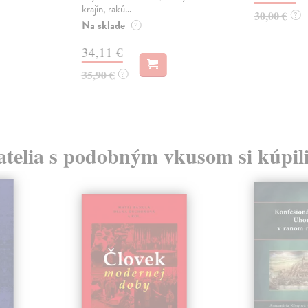
krajín, rakú...
30,00 €
?
Na sklade
?
34,11 €
35,90 €
?
atelia s podobným vkusom si kúpili