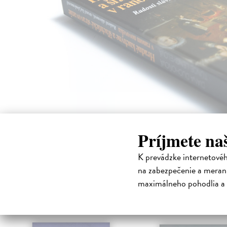
Príjmete na
K prevádzke internetové
na zabezpečenie a merani
maximálneho pohodlia a 
High-contrast mode