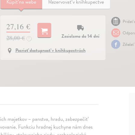
Kúpiť
na webe
Rezervovať v kníhkupectve
Pridať 
27,16 €
Odporu
Zasielame do 14 dní
28,00 €
?
Zdielať
Pozrieť dostupnosť v kníhkupectvách
ojich majetkov – panstva, hradu, zabezpečiť
avovanie. Funkciu hradnej kuchyne nám dnes
liáru, stolovacieho riadu, archeologické