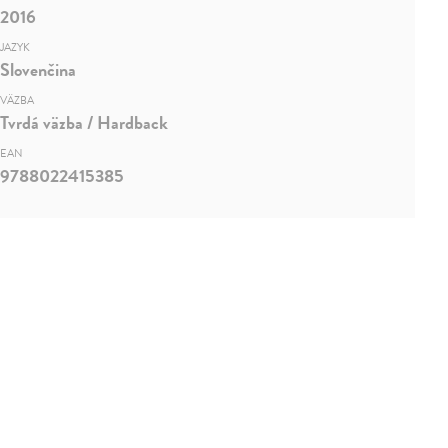
2016
JAZYK
Slovenčina
VÄZBA
Tvrdá väzba / Hardback
EAN
9788022415385