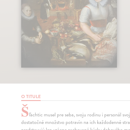
O TITULE
Š
ľachtic musel pre seba, svoju rodinu i personál sv
dostatočné množstvo potravín na ich každodenné str
predstavujú len vzácne zachované kúsky dobového mobi