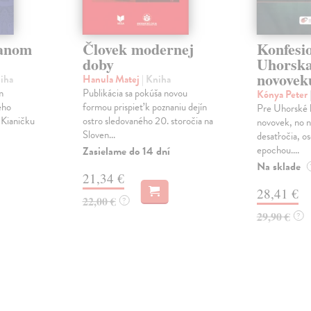
ranom
Človek modernej
Konfesi
doby
Uhorska
novovek
niha
Hanula Matej
| Kniha
m
Publikácia sa pokúša novou
Kónya Peter
ého
formou prispieť k poznaniu dejín
Pre Uhorské k
 Kianičku
ostro sledovaného 20. storočia na
novovek, no n
Sloven...
desaťročia, o
epochou....
Zasielame do 14 dní
Na sklade
21,34 €
28,41 €
22,00 €
?
29,90 €
?