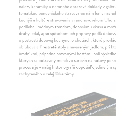
nálezy keramiky a nemnohé obrazové doklady v galéri
tematikou panovníckeho stravovania nám len v názna
kuchýň a kultúre stravovania v ranonovovekom Uhorsku
podliehali módnym trendom, dobovému vkusu a možno
druhy jedál, aj so spôsobom ich prípravy podľa dobov
o pestrosti dobovej kuchyne, o chutiach, ktoré prevlá
obľubovala.Prestreté stoly s navareným jedlom, pri kto
úradníkmi, prípadne pozvanými hosťami, boli výsled
ktorých sa potraviny menili zo surovín na hotový pokr
proces a je v našej historiografii doposiaľ ojedinelým
zachyteného v celej šírke témy.