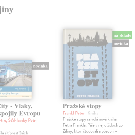
jiny
na sklade
novinka
novinka
ty - Vlaky,
Pražské stopy
spojily Evropu
Frankl Peter
| Kniha
Pražské stopy sa volá nová kniha
tin, Šťáhlavský Petr
|
Petra Frankla. Píše v nej o židoch zo
Žiliny, ktorí študovali a pôsobili v
ila síť prestižních