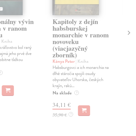
onálny vývin
Kapitoly z dejín
Vi
 v ranom
habsburskej
sí
u
monarchie v ranom
st
novoveku
| Kniha
Jan
(viacjazyčný
ráľovstvo bol raný
Publ
zborník)
ajmä jeho prvé dve
séri
sobitne ťažkou
spra
Kónya Peter
| Kniha
Do 
Habsburgovci a ich monarchia na
?
dlhé stáročia spojili osudy
28
obyvateľov Uhorska, českých
krajín, rakú...
30,
Na sklade
?
34,11 €
35,90 €
?