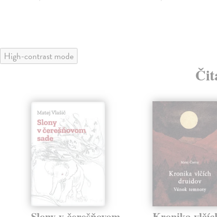
High-contrast mode
Čit
klade
Slony v čerešňovom
Kronika vlčíc