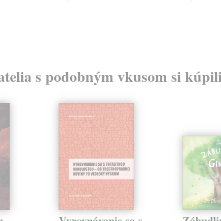
atelia s podobným vkusom si kúpili
h
Vyrovnávanie sa s
Zábudli