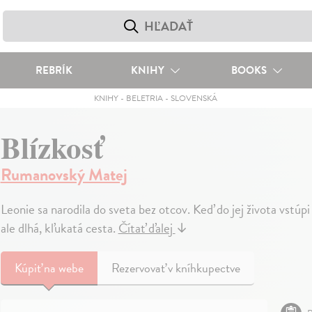
REBRÍK
KNIHY
BOOKS
KNIHY
-
BELETRIA
-
SLOVENSKÁ
Blízkosť
Rumanovský Matej
Leonie sa narodila do sveta bez otcov. Keď do jej života vstúp
ale dlhá, kľukatá cesta.
Čítať ďalej
↓
Kúpiť
na webe
Rezervovať v kníhkupectve