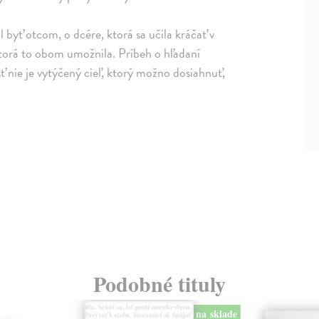
l byť otcom, o dcére, ktorá sa učila kráčať v
 ktorá to obom umožnila. Príbeh o hľadaní
sť nie je vytýčený cieľ, ktorý možno dosiahnuť,
Podobné tituly
na sklade