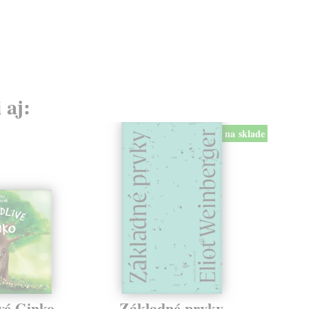
 aj:
na sklade
vé Ginko
Základné prvky