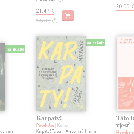
30,00 
21,47 €
22,60 €
?
na sklade
na sklade
Karpaty!
Táto i
zjesť
Púček Ján
| Kniha
odohráva
Karpaty! Tu som! Alebo nie? Krajina
Hochholc