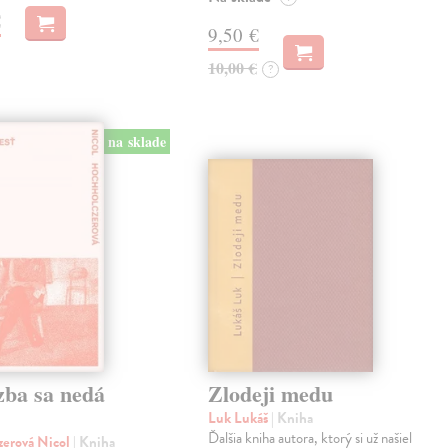
€
9,50 €
10,00 €
?
na sklade
zba sa nedá
Zlodeji medu
Luk Lukáš
| Kniha
Ďalšia kniha autora, ktorý si už našiel
zerová Nicol
| Kniha