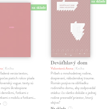
na sklade
na sklade
Deväťhlavý dom
ma
| Kniha
Valentová Anna
| Kniha
eľadená verzia textov,
Príbeh o mnohodetnej rodine,
počas piatich rokov písala
dospievaní, náboženskej traume.
lovenský vogue. texty sú
Román pozýva na obhliadku
 mojimi škrabopisne
rodinného domu, aby zodpovedal
 denníkmi, fotkami z
otázku: čo všetko dokáže o jednej
otkami z mobilu a fotkami…
rodine prezradiť priestor, ktorý
obýva?
e
?
Na sklade
?