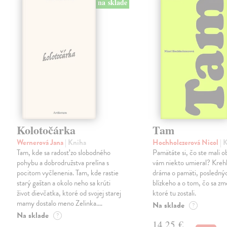
na sklade
Kolotočárka
Tam
Wernerová Jana
| Kniha
Hochholczerová Nicol
| 
Tam, kde sa radosť zo slobodného
Pamätáte si, čo ste mali 
pohybu a dobrodružstva prelína s
vám niekto umieral? Kreh
pocitom vyčlenenia. Tam, kde rastie
dráma o pamäti, posledný
starý gaštan a okolo neho sa krúti
blízkeho a o tom, čo sa zme
život dievčatka, ktoré od svojej starej
ktoré tu zostali.
mamy dostalo meno Zelinka.…
Na sklade
?
Na sklade
?
14,25 €