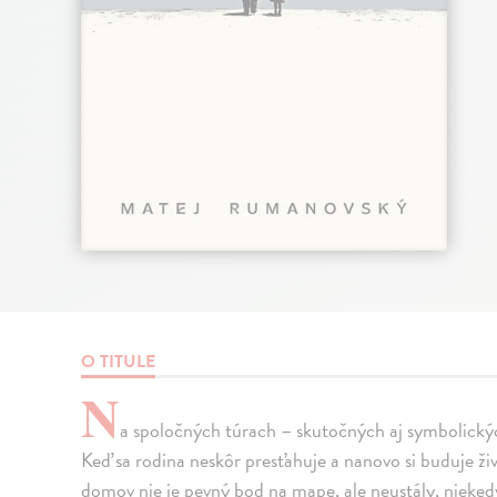
O TITULE
N
a spoločných túrach – skutočných aj symbolický
Keď sa rodina neskôr presťahuje a nanovo si buduje živ
domov nie je pevný bod na mape, ale neustály, nieke