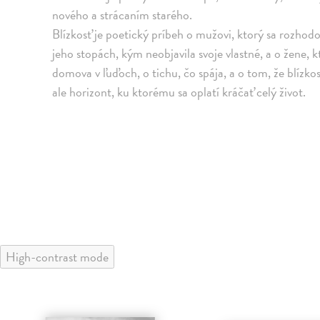
nového a strácaním starého.
Blízkosť je poetický príbeh o mužovi, ktorý sa rozhodo
jeho stopách, kým neobjavila svoje vlastné, a o žene,
domova v ľuďoch, o tichu, čo spája, a o tom, že blízko
ale horizont, ku ktorému sa oplatí kráčať celý život.
High-contrast mode