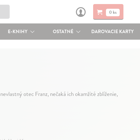
0 ks
E-KNIHY
OSTATNÉ
DAROVACIE KARTY
i nevlastný otec Franz, nečaká ich okamžité zblíženie,