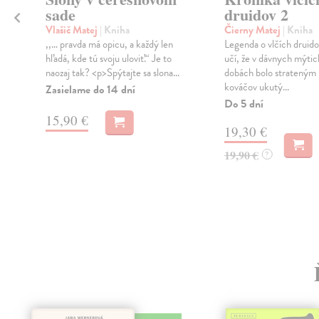
sade
druidov 2
Vlašič Matej
| Kniha
Čierny Matej
| Kniha
é
,,… pravda má opicu, a každý len
Legenda o vlčích druid
hľadá, kde tú svoju uloviť.“ Je to
učí, že v dávnych mýti
naozaj tak? <p>Spýtajte sa slona...
dobách bolo stratený
kováčov ukutý...
Zasielame do 14 dní
Do 5 dní
15,90 €
19,30 €
19,90 €
?