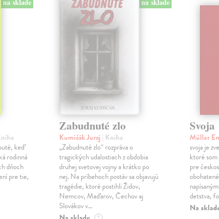
na sklade
na sklade
Zabudnuté zlo
Svoja
Kniha
Kumičák Juraj
| Kniha
Müller E
obuté, keď
„Zabudnuté zlo“ rozpráva o
svoja je zv
ká rodinná
tragických udalostiach z obdobia
ktoré som 
ch dňoch
druhej svetovej vojny a krátko po
pre českos
ní pre tie,
nej. Na príbehoch postáv sa objavujú
obohatené
tragédie, ktoré postihli Židov,
napísanými
Nemcov, Maďarov, Čechov aj
detstva, f
Slovákov v…
Na sklad
Na sklade
?