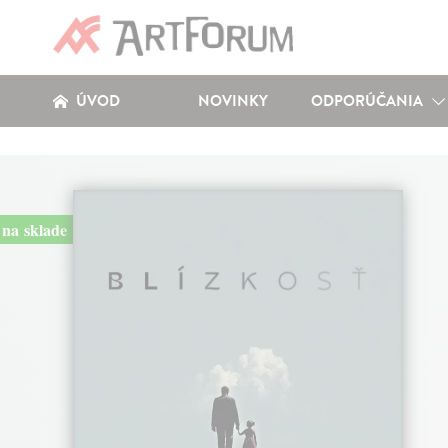
ÚVOD
NOVINKY
ODPORÚČANIA
na sklade