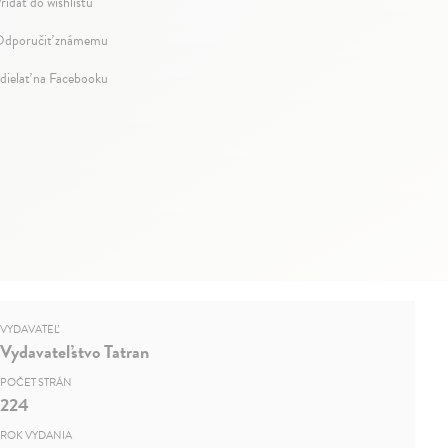
ridať do wishlistu
dporučiť známemu
dielať na Facebooku
VYDAVATEĽ
Vydavateľstvo Tatran
POČET STRÁN
224
ROK VYDANIA