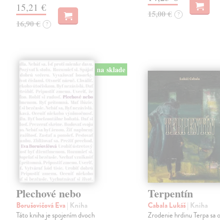
15,21 €
15,00 €
?
16,90 €
?
na sklade
Plechové nebo
Terpentín
Borušovičová Eva
| Kniha
Cabala Lukáš
| Kniha
Táto kniha je spojením dvoch
Zrodenie hrdinu Terpa sa 