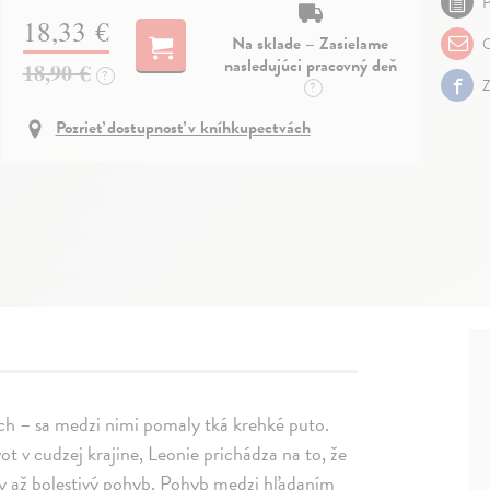
P
18,33 €
Na sklade – Zasielame
O
nasledujúci pracovný deň
18,90 €
?
Z
?
Pozrieť dostupnosť v kníhkupectvách
ch – sa medzi nimi pomaly tká krehké puto.
ot v cudzej krajine, Leonie prichádza na to, že
dy až bolestivý pohyb. Pohyb medzi hľadaním