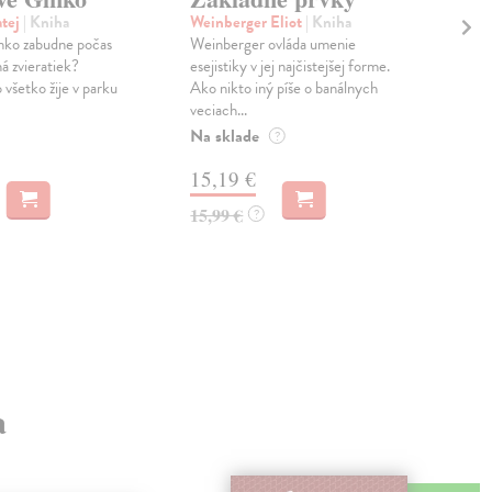
Ma
Od
tej
| Kniha
Weinberger Eliot
| Kniha
nko zabudne počas
Weinberger ovláda umenie
Tót
á zvieratiek?
esejistiky v jej najčistejšej forme.
Príb
o všetko žije v parku
Ako nikto iný píše o banálnych
najr
veciach...
jeho
Na sklade
fyzi
?
15,19 €
MO
15,99 €
?
8,
a