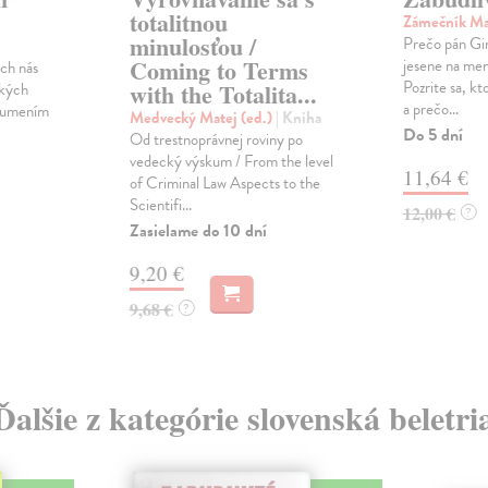
totalitnou
Zámečník Ma
minulosťou /
Prečo pán Gi
Coming to Terms
jesene na men
och nás
Pozrite sa, kt
with the Totalita...
ckých
a prečo...
m umením
Medvecký Matej (ed.)
| Kniha
Do 5 dní
Od trestnoprávnej roviny po
vedecký výskum / From the level
11,64 €
of Criminal Law Aspects to the
Scientifi...
12,00 €
?
Zasielame do 10 dní
9,20 €
9,68 €
?
Ďalšie z kategórie slovenská beletri