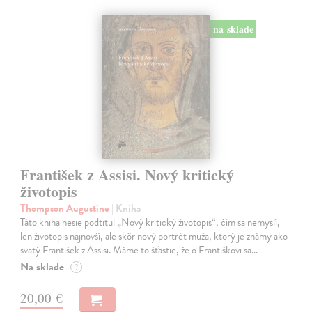
na sklade
František z Assisi. Nový kritický
životopis
Thompson Augustine
| Kniha
Táto kniha nesie podtitul „Nový kritický životopis“, čím sa nemyslí,
len životopis najnovší, ale skôr nový portrét muža, ktorý je známy ako
svätý František z Assisi. Máme to šťastie, že o Františkovi sa…
Na sklade
?
20,00 €