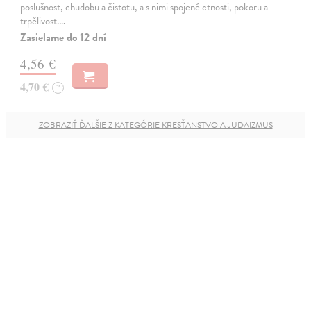
poslušnost, chudobu a čistotu, a s nimi spojené ctnosti, pokoru a
trpělivost.…
Zasielame do 12 dní
4,56 €
4,70 €
?
ZOBRAZIŤ ĎALŠIE Z KATEGÓRIE KRESŤANSTVO A JUDAIZMUS