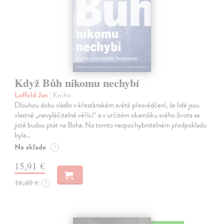
Když Bůh nikomu nechybí
Loffeld Jan
| Kniha
Dlouhou dobu vládlo v křesťanském světě přesvědčení, že lidé jsou
vlastně „nevyléčitelně věřící“ a v určitém okamžiku svého života se
jistě budou ptát na Boha. Na tomto nezpochybnitelném předpokladu
byla…
Na sklade
?
15,91 €
16,40 €
?