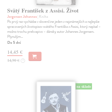
Svätý František z Assisi. Život
Jorgensen Johannes
| Kniha
Po prvý raz vychádza v slovenčine jeden z najznámejších a najlepšie
spracovaných životopisov svätého Františka z Assisi, ktorý napísal –
možno trochu prekvapivo – dánsky autor Johannes Jorgensen.
Plynulým…
Do 5 dní
14,45 €
14,90 €
?
na sklade