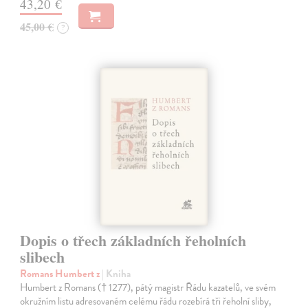
43,20 €
45,00 €
?
Dopis o třech základních řeholních
slibech
Romans Humbert z
| Kniha
Humbert z Romans († 1277), pátý magistr Řádu kazatelů, ve svém
okružním listu adresovaném celému řádu rozebírá tři řeholní sliby,