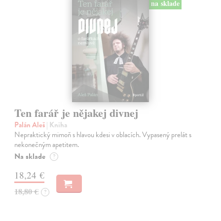
na sklade
Ten farář je nějakej divnej
Palán Aleš
| Kniha
Nepraktický mimoň s hlavou kdesi v oblacích. Vypasený prelát s
nekonečným apetitem.
Na sklade
?
18,24 €
18,80 €
?