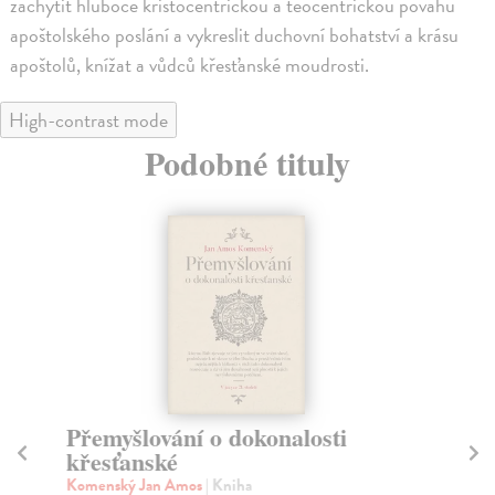
zachytit hluboce kristocentrickou a teocentrickou povahu
apoštolského poslání a vykreslit duchovní bohatství a krásu
apoštolů, knížat a vůdců křesťanské moudrosti.
High-contrast mode
Podobné tituly
Přemyšlování o dokonalosti
K
křesťanské
sp
Komenský Jan Amos
| Kniha
Alt