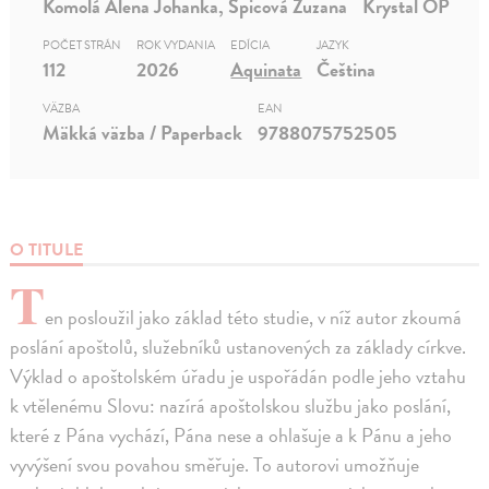
Komolá Alena Johanka, Špicová Zuzana
Krystal OP
POČET STRÁN
ROK VYDANIA
EDÍCIA
JAZYK
112
2026
Aquinata
Čeština
VÄZBA
EAN
Mäkká väzba / Paperback
9788075752505
O TITULE
T
en posloužil jako základ této studie, v níž autor zkoumá
poslání apoštolů, služebníků ustanovených za základy církve.
Výklad o apoštolském úřadu je uspořádán podle jeho vztahu
k vtělenému Slovu: nazírá apoštolskou službu jako poslání,
které z Pána vychází, Pána nese a ohlašuje a k Pánu a jeho
vyvýšení svou povahou směřuje. To autorovi umožňuje