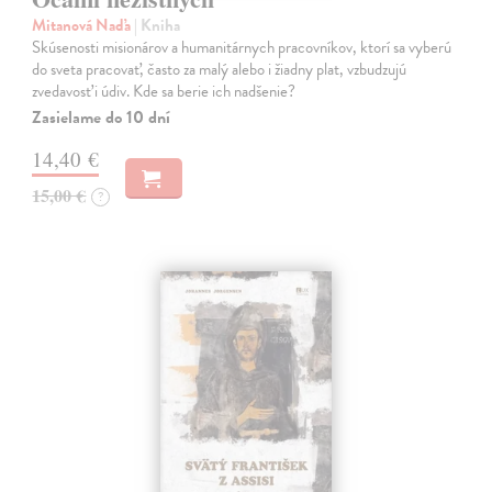
Mitanová Naďa
| Kniha
Skúsenosti misionárov a humanitárnych pracovníkov, ktorí sa vyberú
do sveta pracovať, často za malý alebo i žiadny plat, vzbudzujú
zvedavosť i údiv. Kde sa berie ich nadšenie?
Zasielame do 10 dní
14,40 €
15,00 €
?