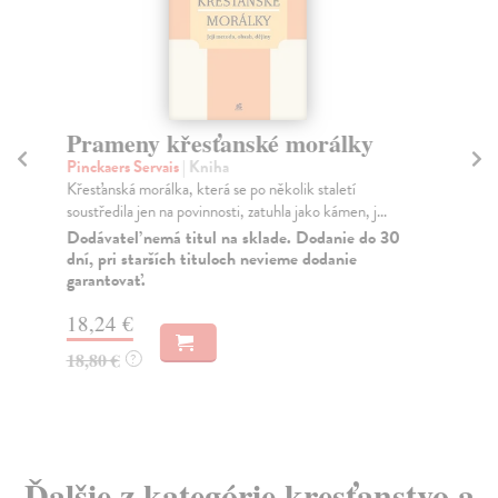
Prameny křesťanské morálky
Z
Pinckaers Servais
| Kniha
Ilj
Křesťanská morálka, která se po několik staletí
Štú
soustředila jen na povinnosti, zatuhla jako kámen, j...
dne
Dodávateľ nemá titul na sklade. Dodanie do 30
Za
dní, pri starších tituloch nevieme dodanie
garantovať.
2,
2,
18,24 €
18,80 €
?
Ďalšie z kategórie kresťanstvo a