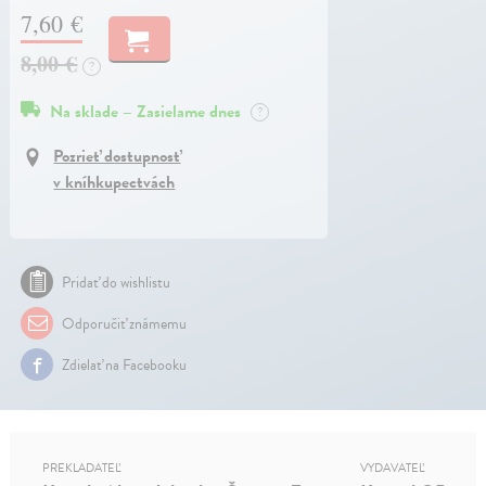
7,60 €
8,00 €
?
Na sklade – Zasielame dnes
?
Pozrieť dostupnosť
v kníhkupectvách
Pridať do wishlistu
Odporučiť známemu
Zdielať na Facebooku
PREKLADATEĽ
VYDAVATEĽ