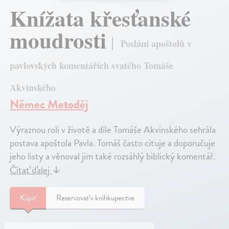
Knížata křesťanské
moudrosti
Poslání apoštolů v
pavlovských komentářích svatého Tomáše
Akvinského
Němec Metoděj
Výraznou roli v životě a díle Tomáše Akvinského sehrála
postava apoštola Pavla. Tomáš často cituje a doporučuje
jeho listy a věnoval jim také rozsáhlý biblický komentář.
Čítať ďalej
↓
Kúpiť
Rezervovať v kníhkupectve