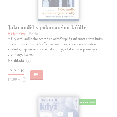
Jako anděl s polámanými křídly
Hošek Pavel
| Kniha
V Krylově umělecké tvorbě se odráží trpká zkušenost s totalitním
režimem socialistického Československa, s náročnou existencí
exulanta, vypuzeného z vlasti do ciziny, a také s kompromisy a
přehmaty, které…
Na sklade
?
13,30 €
14,00 €
?
na sklade