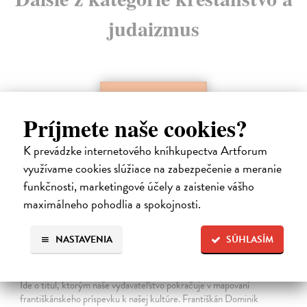
judaizmus
Príjmete naše cookies?
K prevádzke internetového kníhkupectva Artforum
využívame cookies slúžiace na zabezpečenie a meranie
funkčnosti, marketingové účely a zaistenie vášho
maximálneho pohodlia a spokojnosti.
Dominik Mokoš OFM (1718-1776) a jeho
NASTAVENIA
SÚHLASÍM
kazateľská tvorba
Škovierová Angela
| Kniha
Ide o titul, ktorým naše vydavateľstvo pokračuje v mapovaní
františkánskeho príspevku k našej kultúre. Františkán Dominik