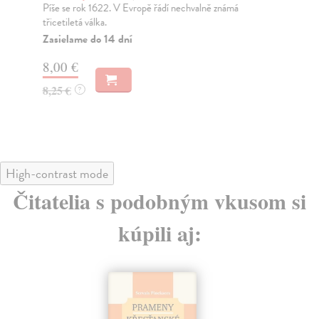
Píše se rok 1622. V Evropě řádí nechvalně známá
Pra
třicetiletá válka.
oso
Zasielame do 14 dní
Do
dní
8,00 €
gar
8,25 €
?
8,
8,
High-contrast mode
Čitatelia s podobným vkusom si
kúpili aj: