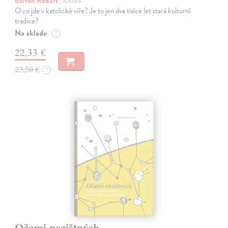
Barron Robert
| Kniha
O co jde v katolické víře? Je to jen dva tisíce let stará kulturní
tradice?
Na sklade
?
22,33 €
23,50 €
?
Očami nezištných