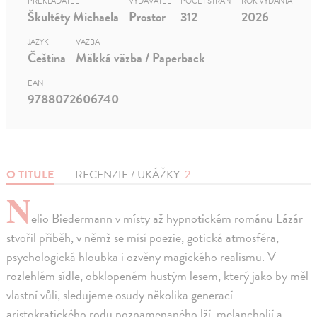
PREKLADATEĽ
VYDAVATEĽ
POČET STRÁN
ROK VYDANIA
Škultéty Michaela
Prostor
312
2026
JAZYK
VÄZBA
Čeština
Mäkká väzba / Paperback
EAN
9788072606740
O TITULE
RECENZIE / UKÁŽKY
2
N
elio Biedermann v místy až hypnotickém románu Lázár
stvořil příběh, v němž se mísí poezie, gotická atmosféra,
psychologická hloubka i ozvěny magického realismu. V
rozlehlém sídle, obklopeném hustým lesem, který jako by měl
vlastní vůli, sledujeme osudy několika generací
aristokratického rodu poznamenaného lží, melancholií a