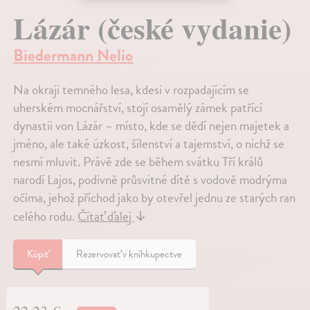
Lázár (české vydanie)
Biedermann Nelio
Na okraji temného lesa, kdesi v rozpadajícím se
uherském mocnářství, stojí osamělý zámek patřící
dynastii von Lázár – místo, kde se dědí nejen majetek a
jméno, ale také úzkost, šílenství a tajemství, o nichž se
nesmí mluvit. Právě zde se během svátku Tří králů
narodí Lajos, podivně průsvitné dítě s vodově modrýma
očima, jehož příchod jako by otevřel jednu ze starých ran
celého rodu.
Čítať ďalej
↓
Kúpiť
Rezervovať v kníhkupectve