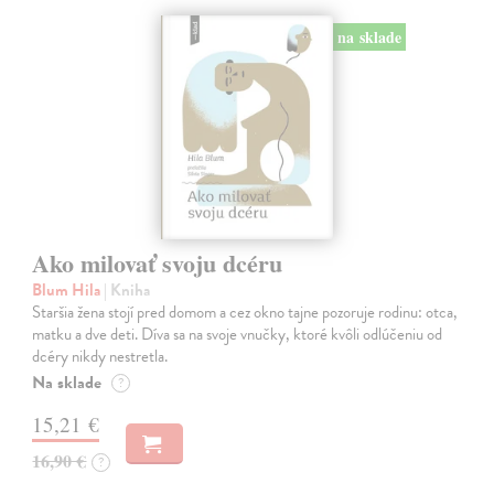
na sklade
Ako milovať svoju dcéru
Blum Hila
| Kniha
Staršia žena stojí pred domom a cez okno tajne pozoruje rodinu: otca,
matku a dve deti. Díva sa na svoje vnučky, ktoré kvôli odlúčeniu od
dcéry nikdy nestretla.
Na sklade
?
15,21 €
16,90 €
?