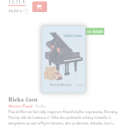
13,71 €
14,90 €
?
na sklade
Rieka času
Mercier Pascal
| Kniha
Pascal Mercier bol vždy majstrom filozofického rozprávania. Romány
Nočný vlak do Lisabonu či Váha slov podnietili milióny čitateľov k
zamysleniu sa nad veľkými témami, ako sú identita, sloboda, čas či…