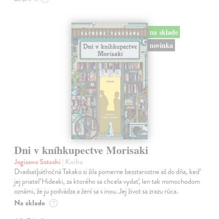
na sklade
novinka
Dni v kníhkupectve Morisaki
Jagisawa Satoshi
| Kniha
Dvadsaťpäťročná Takako si žila pomerne bezstarostne až do dňa, keď
jej priateľ Hideaki, za ktorého sa chcela vydať, len tak mimochodom
oznámi, že ju podvádza a žení sa s inou. Jej život sa zrazu rúca.
Na sklade
?