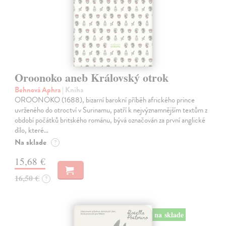
Oroonoko aneb Královský otrok
Behnová Aphra
| Kniha
OROONOKO (1688), bizarní barokní příběh afrického prince
uvrženého do otroctví v Surinamu, patří k nejvýznamnějším textům z
období počátků britského románu, bývá označován za první anglické
dílo, které…
Na sklade
?
15,68 €
16,50 €
?
na sklade