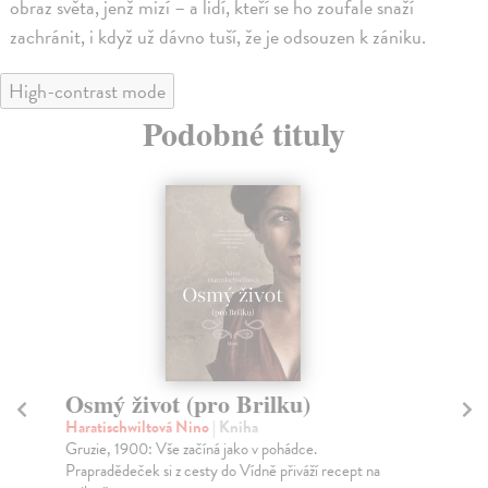
obraz světa, jenž mizí – a lidí, kteří se ho zoufale snaží
zachránit, i když už dávno tuší, že je odsouzen k zániku.
High-contrast mode
Podobné tituly
Osmý život (pro Brilku)
Hl
Haratischwiltová Nino
| Kniha
Ve
Gruzie, 1900: Vše začíná jako v pohádce.
Mát
Prapradědeček si z cesty do Vídně přiváží recept na
náz