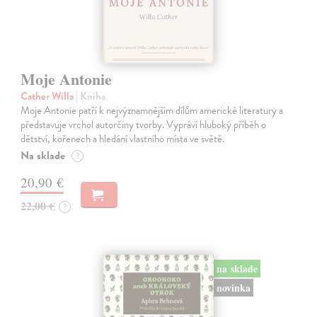
Moje Antonie
Cather Willa
| Kniha
Moje Antonie patří k nejvýznamnějším dílům americké literatury a
představuje vrchol autorčiny tvorby. Vypráví hluboký příběh o
dětství, kořenech a hledání vlastního místa ve světě.
Na sklade
?
20,90 €
22,00 €
?
na sklade
novinka