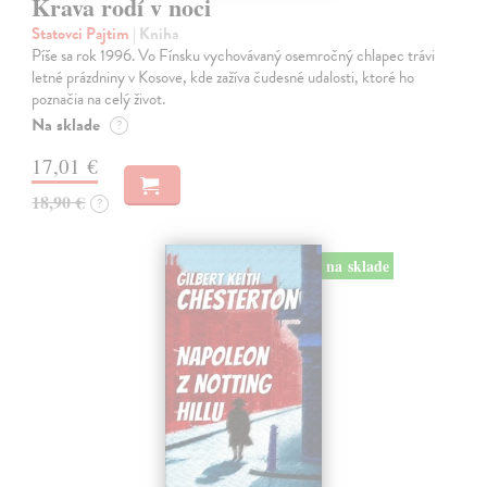
Krava rodí v noci
Statovci Pajtim
| Kniha
Píše sa rok 1996. Vo Fínsku vychovávaný osemročný chlapec trávi
letné prázdniny v Kosove, kde zažíva čudesné udalosti, ktoré ho
poznačia na celý život.
Na sklade
?
17,01 €
18,90 €
?
na sklade