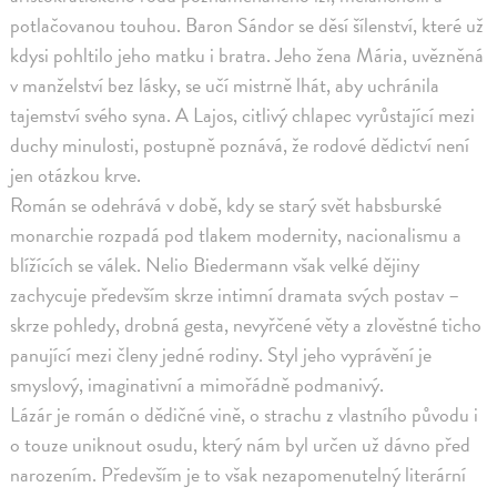
potlačovanou touhou. Baron Sándor se děsí šílenství, které už
kdysi pohltilo jeho matku i bratra. Jeho žena Mária, uvězněná
v manželství bez lásky, se učí mistrně lhát, aby uchránila
tajemství svého syna. A Lajos, citlivý chlapec vyrůstající mezi
duchy minulosti, postupně poznává, že rodové dědictví není
jen otázkou krve.
Román se odehrává v době, kdy se starý svět habsburské
monarchie rozpadá pod tlakem modernity, nacionalismu a
blížících se válek. Nelio Biedermann však velké dějiny
zachycuje především skrze intimní dramata svých postav –
skrze pohledy, drobná gesta, nevyřčené věty a zlověstné ticho
panující mezi členy jedné rodiny. Styl jeho vyprávění je
smyslový, imaginativní a mimořádně podmanivý.
Lázár je román o dědičné vině, o strachu z vlastního původu i
o touze uniknout osudu, který nám byl určen už dávno před
narozením. Především je to však nezapomenutelný literární