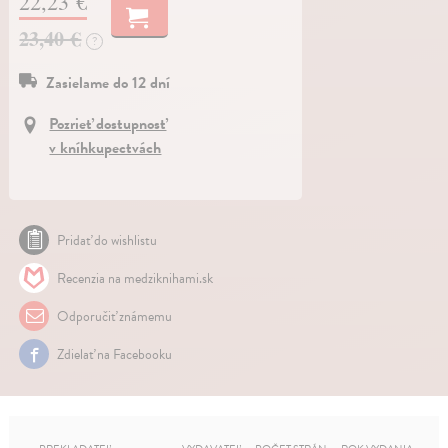
22,23 €
23,40 €
?
Zasielame do 12 dní
Pozrieť dostupnosť
v kníhkupectvách
Pridať do wishlistu
Recenzia na medziknihami.sk
Odporučiť známemu
Zdielať na Facebooku