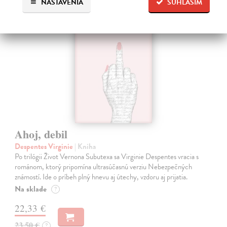
NASTAVENIA
SÚHLASÍM
na sklade
Ahoj, debil
Despentes Virginie
| Kniha
Po trilógii Život Vernona Subutexa sa Virginie Despentes vracia s
románom, ktorý pripomína ultrasúčasnú verziu Nebezpečných
známostí. Ide o príbeh plný hnevu aj útechy, vzdoru aj prijatia.
Na sklade
?
22,33 €
23,50 €
?