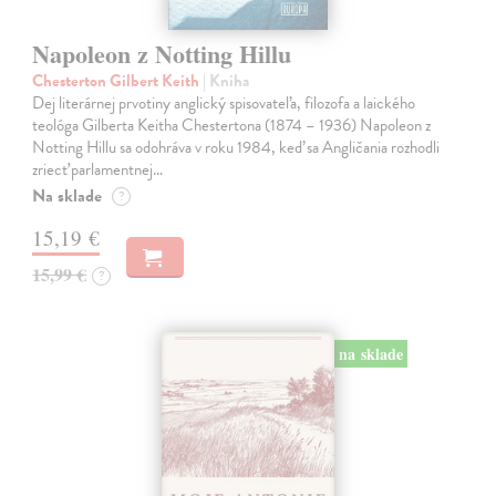
Napoleon z Notting Hillu
Chesterton Gilbert Keith
| Kniha
Dej literárnej prvotiny anglický spisovateľa, filozofa a laického
teológa Gilberta Keitha Chestertona (1874 – 1936) Napoleon z
Notting Hillu sa odohráva v roku 1984, keď sa Angličania rozhodli
zriecť parlamentnej…
Na sklade
?
15,19 €
15,99 €
?
na sklade