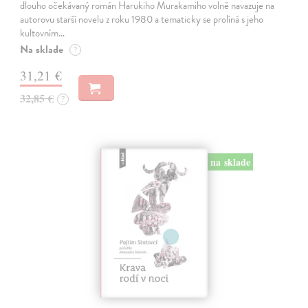
dlouho očekávaný román Harukiho Murakamiho volně navazuje na
autorovu starší novelu z roku 1980 a tematicky se prolíná s jeho
kultovním…
Na sklade
?
31,21 €
32,85 €
?
na sklade