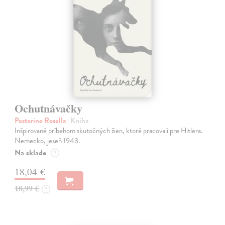
Ochutnávačky
Postorino Rosella
| Kniha
Inšpirované príbehom skutočných žien, ktoré pracovali pre Hitlera.
Nemecko, jeseň 1943.
Na sklade
?
18,04 €
18,99 €
?