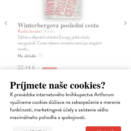
Winterbergova poslední cesta
V
Rudiš Jaroslav
| Kniha
Sw
Takhle o dějinách střední Evropy ještě nikdo
Agn
nevyprávěl. Cesta vlakem zmizelou zemí po stopách
sta
osudo...
Za
Na sklade
?
22
22,14 €
22
23,30 €
?
Príjmete naše cookies?
K prevádzke internetového kníhkupectva Artforum
využívame cookies slúžiace na zabezpečenie a meranie
Ďalšie z kategórie svetová
funkčnosti, marketingové účely a zaistenie vášho
beletria
maximálneho pohodlia a spokojnosti.