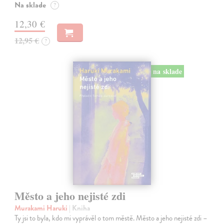
Na sklade
?
12,30 €
12,95 €
?
na sklade
Město a jeho nejisté zdi
Murakami Haruki
| Kniha
Ty jsi to byla, kdo mi vyprávěl o tom městě. Město a jeho nejisté zdi –