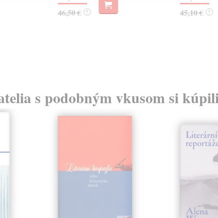
46,50 €
45,10 €
?
?
atelia s podobným vkusom si kúpili