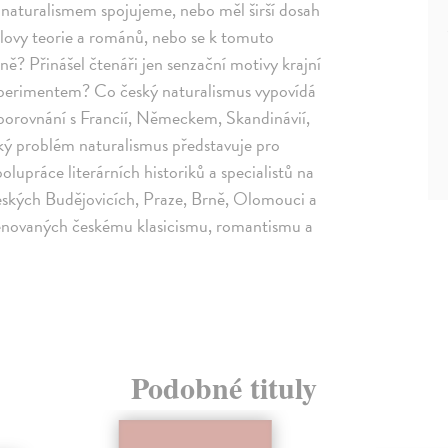
s naturalismem spojujeme, nebo měl širší dosah
olovy teorie a románů, nebo se k tomuto
ně? Přinášel čtenáři jen senzační motivy krajní
xperimentem? Co český naturalismus vypovídá
v porovnání s Francií, Německem, Skandinávií,
ký problém naturalismus představuje pro
polupráce literárních historiků a specialistů na
Českých Budějovicích, Praze, Brně, Olomouci a
věnovaných českému klasicismu, romantismu a
Podobné tituly