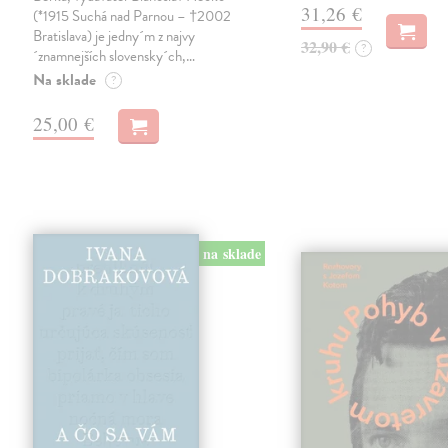
31,26 €
(*1915 Suchá nad Parnou – †2002
Bratislava) je jedny´m z najvy
32,90 €
?
´znamnejších slovensky´ch,…
Na sklade
?
25,00 €
na sklade