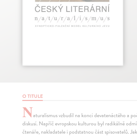
O TITULE
N
aturalismus vzbudil na konci devatenáctého a poč
diskusí. Napříč evropskou kulturou byl radikálně odmí
čtenáře, nakladatele i podstatnou část spisovatelů. Ja