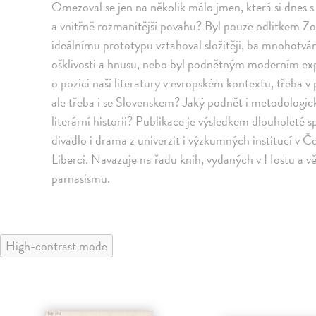
Omezoval se jen na několik málo jmen, která si dnes 
a vnitřně rozmanitější povahu? Byl pouze odlitkem Z
ideálnímu prototypu vztahoval složitěji, ba mnohotvár
ošklivosti a hnusu, nebo byl podnětným moderním e
o pozici naší literatury v evropském kontextu, třeba 
ale třeba i se Slovenskem? Jaký podnět i metodologic
literární historii? Publikace je výsledkem dlouholeté s
divadlo i drama z univerzit i výzkumných institucí v 
Liberci. Navazuje na řadu knih, vydaných v Hostu a 
parnasismu.
High-contrast mode