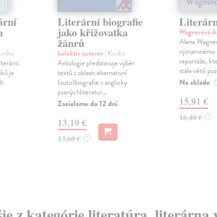
ární
Literární biografie
Literárn
h
jako křižovatka
Wagnerová A
žánrů
Alena Wagner
významnému žá
Kniha
kolektív autorov
| Kniha
reportáže, kt
iterární
Antologie představuje výběr
stále větší pozo
ků je
textů z oblasti alternativní
Na sklade
ch
(auto)biografie v anglicky
psanýchliteratur...
15,91 €
Zasielame do 12 dní
16,40 €
?
13,19 €
13,60 €
?
ie z kategórie literatúra, literárna