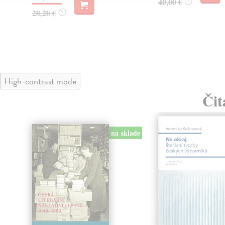
40,00 €
?
28,20 €
?
High-contrast mode
Čit
na sklade