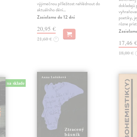
výjimečnou příležitost nahlédnout do
dokladajú 
aktuálního dění…
vyhraňovan
Zasielame do 12 dní
poetiky, je
rôzne prís
20,95 €
Zasielam
21,60 €
?
17,46 
18,00 €
na sklade