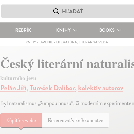
REBRÍK
KNIHY
BOOKS
KNIHY
-
UMENIE
-
LITERATÚRA, LITERÁRNA VEDA
Český literární natural
kulturního jevu
Pelán Jiří
,
Tureček Dalibor
,
kolektív autorov
Byl naturalismus „žumpou hnusu“, či moderním experimente
Kúpiť
na webe
Rezervovať v kníhkupectve