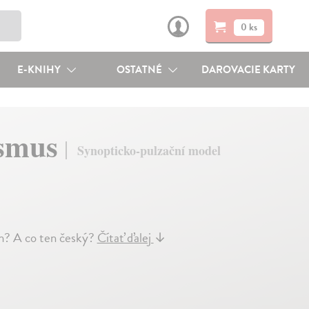
0 ks
E-KNIHY
OSTATNÉ
DAROVACIE KARTY
ismus
Synopticko-pulzační model
m? A co ten český?
Čítať ďalej
↓