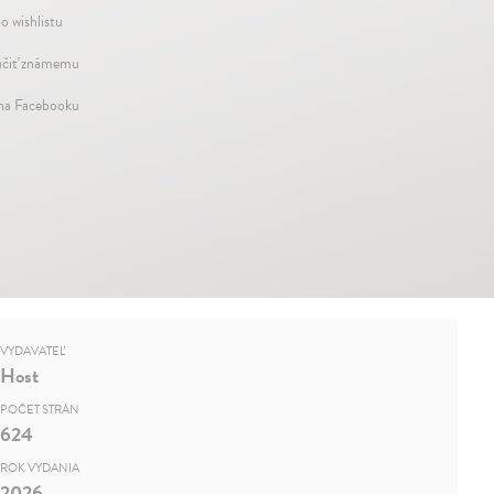
o wishlistu
čiť známemu
 na Facebooku
VYDAVATEĽ
Host
POČET STRÁN
624
ROK VYDANIA
2026