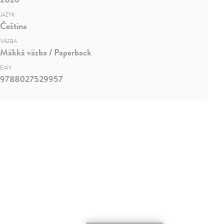
JAZYK
Čeština
VÄZBA
Mäkká väzba / Paperback
EAN
9788027529957