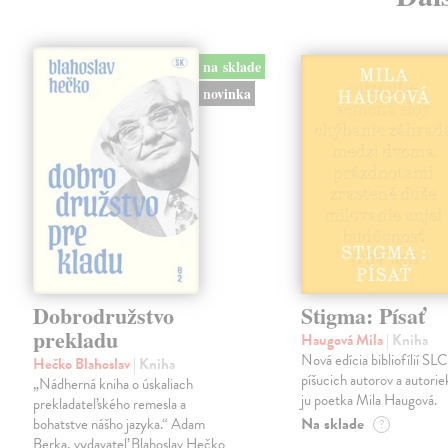
na sklade
novinka
Dobrodružstvo
Stigma: Písať
prekladu
Haugová Mila
| Kniha
Nová edícia bibliofílií SLC 
Hečko Blahoslav
| Kniha
píšucich autorov a autorie
„Nádherná kniha o úskaliach
ju poetka Mila Haugová.
prekladateľského remesla a
Na sklade
bohatstve nášho jazyka.“ Adam
?
Berka, vydavateľ Blahoslav Hečko