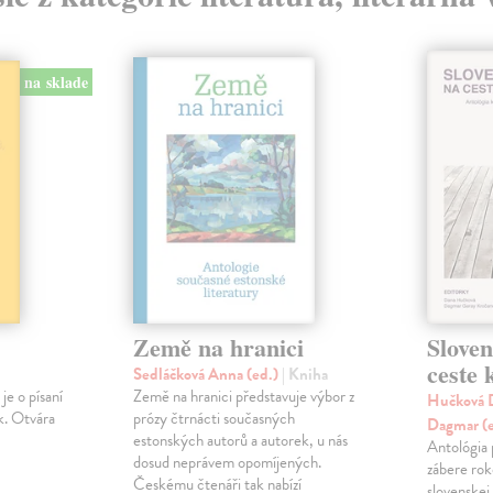
na sklade
Země na hranici
Slove
ceste
Sedláčková Anna (ed.)
| Kniha
je o písaní
Země na hranici představuje výbor z
Hučková D
k. Otvára
prózy čtrnácti současných
Dagmar (
estonských autorů a autorek, u nás
Antológia 
dosud neprávem opomíjených.
zábere ro
Českému čtenáři tak nabízí
slovenskej