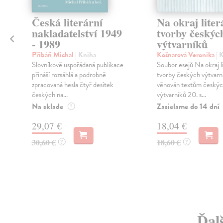
Česká literární
Na okraj liter
nakladatelství 1949
tvorby českýc
- 1989
výtvarníků
Přibáň Michal
| Kniha
Košnarová Veronika
| 
Slovníkově uspořádaná publikace
Soubor esejů Na okraj l
přináší rozsáhlá a podrobně
tvorby českých výtvarní
zpracovaná hesla čtyř desítek
věnován textům český
českých na...
výtvarníků 20. s...
Na sklade
Zasielame do 14 dní
?
29,07 €
18,04 €
30,60 €
18,60 €
?
?
Ďalš