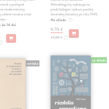
prienik a postupné
Metodologicky nadväzuje na
ie modernistickej
predchádzajúci výskum poetiky
j cielené inovácie a tiež
slovenskej literatúry po roku 1945.
tupy…
Na sklade
?
e do 14 dní
9,70 €
€
10,00 €
?
?
na sklade
novinka