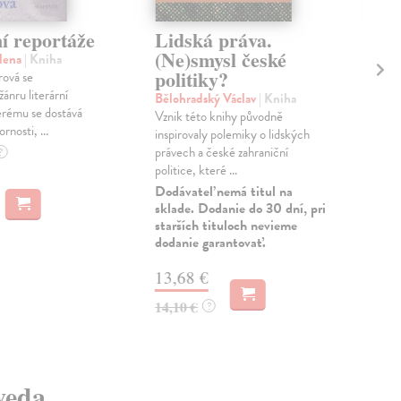
í reportáže
Lidská práva.
Kv
(Ne)smysl české
bá
lena
| Kniha
politiky?
ová se
Bau
nru literární
Stěž
Bělohradský Václav
| Kniha
erému se dostává
básn
Vznik této knihy původně
rnosti, ...
(18
inspirovaly polemiky o lidských
repr
právech a české zahraniční
?
politice, které ...
Zas
Dodávateľ nemá titul na
14
sklade. Dodanie do 30 dní, pri
starších tituloch nevieme
15,
dodanie garantovať.
13,68 €
14,10 €
?
 veda