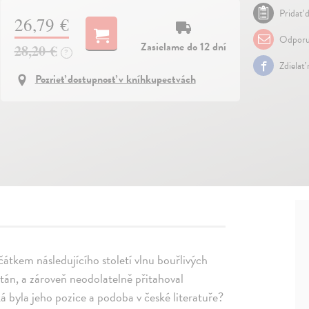
Pridať d
26,79 €
Odporu
Zasielame do 12 dní
28,20 €
?
Zdielať
Pozrieť dostupnosť v kníhkupectvách
átkem následujícího století vlnu bouřlivých
tán, a zároveň neodolatelně přitahoval
ká byla jeho pozice a podoba v české literatuře?