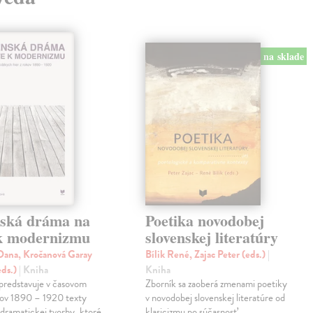
na sklade
nská dráma na
Poetika novodobej
 k modernizmu
slovenskej literatúry
ana, Kročanová Garay
Bílik René, Zajac Peter (eds.)
|
eds.)
| Kniha
Kniha
predstavuje v časovom
Zborník sa zaoberá zmenami poetiky
kov 1890 – 1920 texty
v novodobej slovenskej literatúre od
 dramatickej tvorby, ktoré
klasicizmu po súčasnosť.