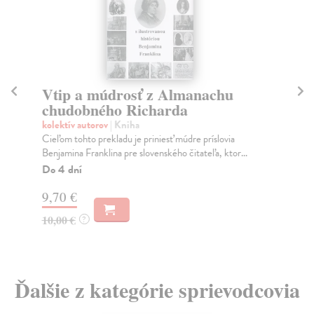
Vtip a múdrosť z Almanachu
D
chudobného Richarda
kol
Chc
kolektív autorov
| Kniha
Slo
Cieľom tohto prekladu je priniesť múdre príslovia
DO
Benjamina Franklina pre slovenského čitateľa, ktor...
Na
Do 4 dní
22
9,70 €
24
10,00 €
?
Ďalšie z kategórie sprievodcovia