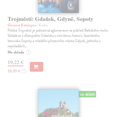
Trojměstí: Gdaňsk, Gdyně, Sopoty
Glucová Katarzyna
| Kniha
Polské Trojměstí je jedinečná aglomerace na pobřeží Baltského moře.
Skládá se z důstojného Gdaňsku s tisíciletou historií, lázeňského
letoviska Sopoty a mladého přístavního města Gdyně, jednoho z
nejmladších…
Na sklade
?
19,22 €
21,35 €
?
na sklade