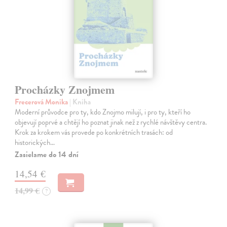
Procházky Znojmem
Frecerová Monika
| Kniha
Moderní průvodce pro ty, kdo Znojmo milují, i pro ty, kteří ho
objevují poprvé a chtějí ho poznat jinak než z rychlé návštěvy centra.
Krok za krokem vás provede po konkrétních trasách: od
historických…
Zasielame do 14 dní
14,54 €
14,99 €
?