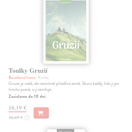
Toulky Gruzií
Bursíková Ivana
| Kniha
Gruzie je malá, ale nesmírně přitažlivá země. Skoro každý, kdo ji jen
trochu pozná, si ji zamiluje.
Zasielame do 10 dní
16,19 €
16,69 €
?