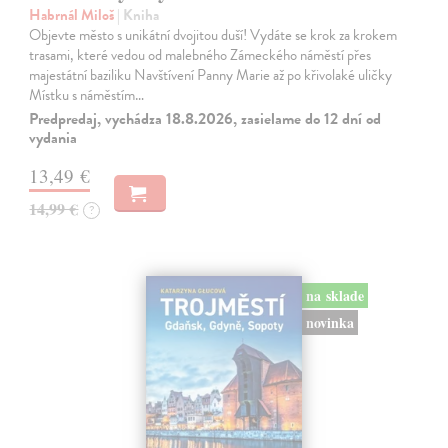
Habrnál Miloš
| Kniha
Objevte město s unikátní dvojitou duší! Vydáte se krok za krokem
trasami, které vedou od malebného Zámeckého náměstí přes
majestátní baziliku Navštívení Panny Marie až po křivolaké uličky
Místku s náměstím…
Predpredaj, vychádza 18.8.2026, zasielame do 12 dní od
vydania
13,49 €
14,99 €
?
na sklade
novinka