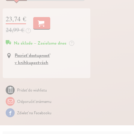
23,74 €
24,99 €
?
Na sklade – Zasielame dnes
?
Pozrieť dostupnosť
v kníhkupectvách
Pridať do wishlistu
Odporučiť známemu
Zdielať na Facebooku