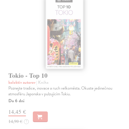
Tokio - Top 10
kolektív autorov
| Kniha
Poznejte tradice, inovace a ruch velkoměsta. Okuste jedinečnou
atmosféru Japonska v pulzujícím Tokiu.
Do 6 dní
14,45 €
14,90 €
?