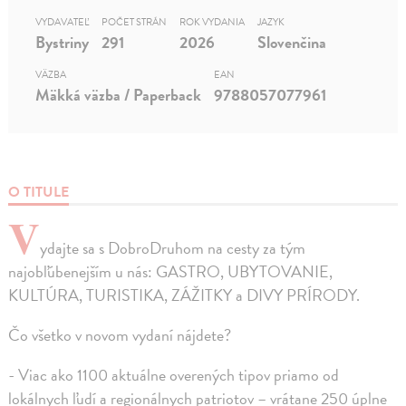
VYDAVATEĽ
POČET STRÁN
ROK VYDANIA
JAZYK
Bystriny
291
2026
Slovenčina
VÄZBA
EAN
Mäkká väzba / Paperback
9788057077961
O TITULE
V
ydajte sa s DobroDruhom na cesty za tým
najobľúbenejším u nás: GASTRO, UBYTOVANIE,
KULTÚRA, TURISTIKA, ZÁŽITKY a DIVY PRÍRODY.
Čo všetko v novom vydaní nájdete?
- Viac ako 1100 aktuálne overených tipov priamo od
lokálnych ľudí a regionálnych patriotov – vrátane 250 úplne