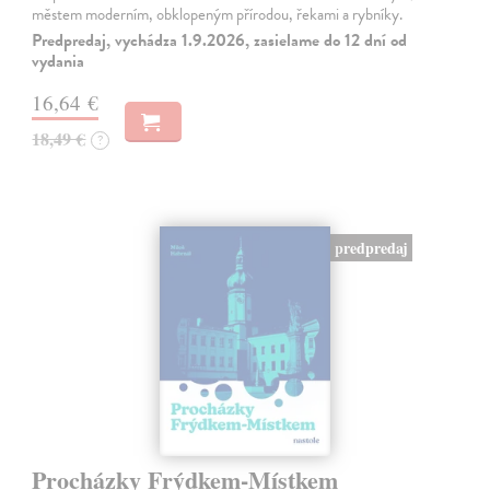
městem moderním, obklopeným přírodou, řekami a rybníky.
Predpredaj, vychádza 1.9.2026, zasielame do 12 dní od
vydania
16,64 €
18,49 €
?
predpredaj
Procházky Frýdkem-Místkem