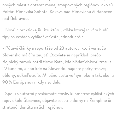
nových miest z doteraz menej zmapovaných regiónov, ako sú
Poltár, Rimavská Sobota, Kokava nad Rimavicou či Bánovce
nad Bebravou.
- Novú a praktickejšiu štruktúru, vďaka ktorej sa vám budú
tipy na cestách vyhľadávať ešte jednoduchšie.
- Pútavé články a reportáže od 23 autorov, ktorí veria, že
Slovensko má čím zaujať. Dozviete sa napríklad, prečo
Bojnický zámok patril firme Baťa, kde hľadať vlakovú trasu s
22 tunelmi, alebo kde na Slovensku nájdete parky tmavej
oblohy, odkiaľ uvidíte Mliečnu cestu voľným okom tak, ako ju
90 % Európanov nikdy nevidelo.
- Spolu s autormi preskúmate stovky kilometrov cyklistických
rajov okolo Štiavnice, objavíte secesné domy na Zemplíne či
stratenú identitu našich regiónov.