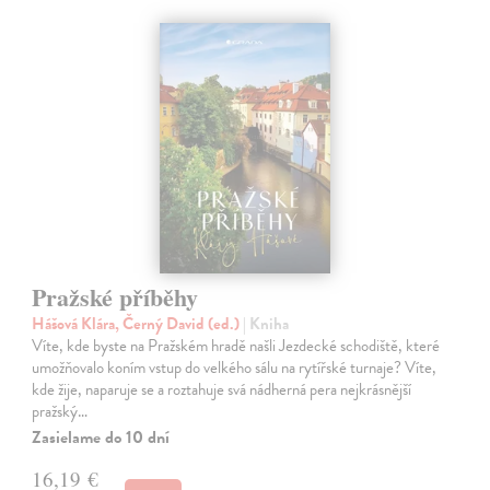
Pražské příběhy
Hášová Klára, Černý David (ed.)
| Kniha
Víte, kde byste na Pražském hradě našli Jezdecké schodiště, které
umožňovalo koním vstup do velkého sálu na rytířské turnaje? Víte,
kde žije, naparuje se a roztahuje svá nádherná pera nejkrásnější
pražský…
Zasielame do 10 dní
16,19 €