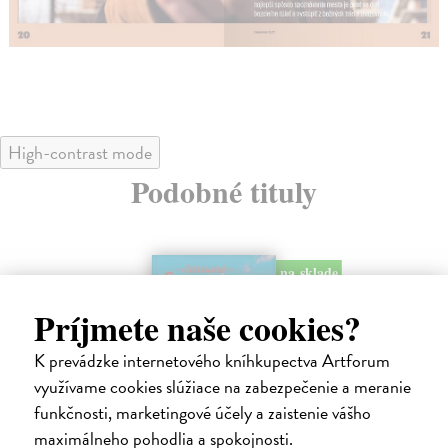
High-contrast mode
Podobné tituly
na sklade
Príjmete naše cookies?
K prevádzke internetového kníhkupectva Artforum
využívame cookies slúžiace na zabezpečenie a meranie
funkčnosti, marketingové účely a zaistenie vášho
Čarovné Slovensko
Si
maximálneho pohodlia a spokojnosti.