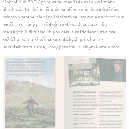
DobroDruh 26/27 ponúka takmer 300 strán kvalitného
obsahu. Je to ideálne čítanie na plánovanie dobrodružstiev
priamo v teréne, ale aj na inšpiratívne listovanie na domácom
gauči. Je určený pre všetkých aktívnych cestovateľov,
mestských ľudí túžiacich po úteku z každodennosti a pre
každého, komu záleží na autentických príbehoch a
udržateľnom turizme, ktorý pomáha lokálnym komunitám.