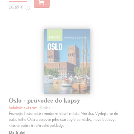
16,69 €
?
Oslo - průvodce do kapsy
kolektív autorov
| Kniha
Poznejte historické i moderní hlavní město Norska. Vydejte se do
pulsujícího Osla a objevte jeho starobylé památky, nové budovy,
krásné pobřeží i přírodní poklady.
Do 6 dní