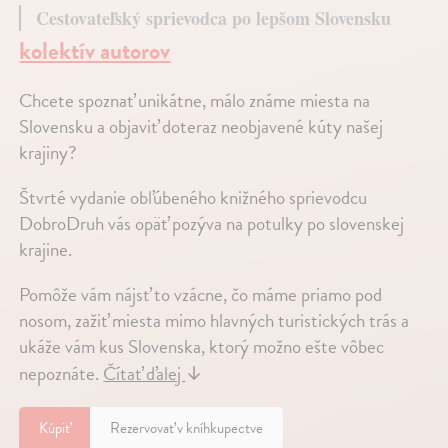
Cestovateľský sprievodca po lepšom Slovensku
kolektív autorov
Chcete spoznať unikátne, málo známe miesta na
Slovensku a objaviť doteraz neobjavené kúty našej
krajiny?
Štvrté vydanie obľúbeného knižného sprievodcu
DobroDruh vás opäť pozýva na potulky po slovenskej
krajine.
Pomôže vám nájsť to vzácne, čo máme priamo pod
nosom, zažiť miesta mimo hlavných turistických trás a
ukáže vám kus Slovenska, ktorý možno ešte vôbec
nepoznáte.
Čítať ďalej
↓
Kúpiť
Rezervovať v kníhkupectve