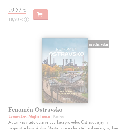
10,57 €
10,90 €
?
predpredaj
Fenomén Ostravsko
Lenart Jan, Majliš Tomáš
| Kniha
Autoři vás v této obsáhlé publikaci provedou Ostravou a jejím
bezprostředním okolím. Městem v minulosti těžce zkoušeným, dnes