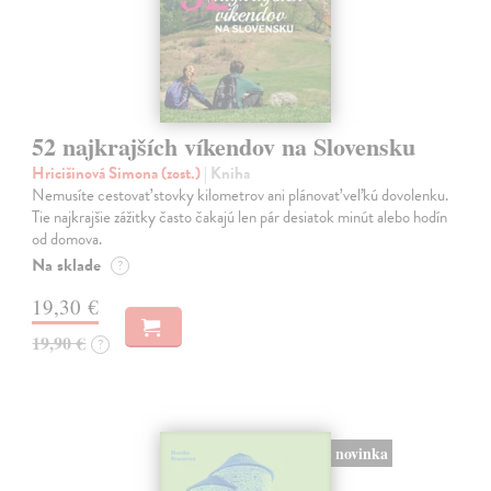
52 najkrajších víkendov na Slovensku
Hricišinová Simona (zost.)
| Kniha
Nemusíte cestovať stovky kilometrov ani plánovať veľkú dovolenku.
Tie najkrajšie zážitky často čakajú len pár desiatok minút alebo hodín
od domova.
Na sklade
?
19,30 €
19,90 €
?
novinka