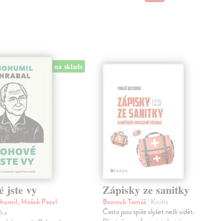
na sklade
 jste vy
Zápisky ze sanitky
humil, Hošek Pavel
Bezrouk Tomáš
| Kniha
Často jsou spíše slyšet nežli vidět.
iha