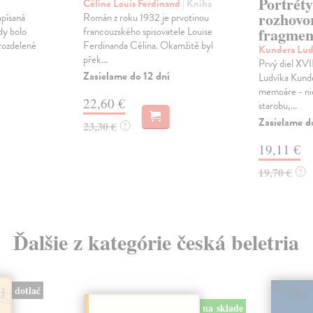
Portréty
Céline Louis Ferdinand
| Kniha
rozhovo
apísaná
Román z roku 1932 je prvotinou
fragmen
y bolo
francouzského spisovatele Louise
rozdelené
Ferdinanda Célina. Okamžitě byl
Kundera Lud
přek...
Prvý diel XVII
Zasielame do 12 dní
Ludvíka Kunde
memoáre - nie
22,60 €
starobu,...
Zasielame d
23,30 €
?
19,11 €
19,70 €
?
Ďalšie z kategórie česká beletria
dotlač
na sklade