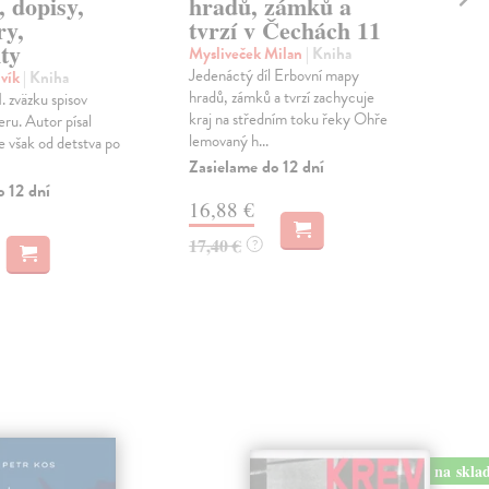
, dopisy,
hradů, zámků a
Dej
ry,
tvrzí v Čechách 11
Není
ty
Čtyř
Mysliveček Milan
| Kniha
tisí
Jedenáctý díl Erbovní mapy
vík
| Kniha
Zas
hradů, zámků a tvrzí zachycuje
. zväzku spisov
kraj na středním toku řeky Ohře
ru. Autor písal
11
lemovaný h...
 však od detstva po
Zasielame do 12 dní
12,
o 12 dní
16,88 €
17,40 €
?
na skla