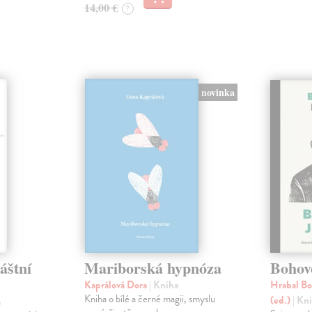
14,00 €
?
novinka
áštní
Mariborská hypnóza
Bohové
Kaprálová Dora
| Kniha
Hrabal Bo
Kniha o bílé a černé magii, smyslu
(ed.)
| Kn
a