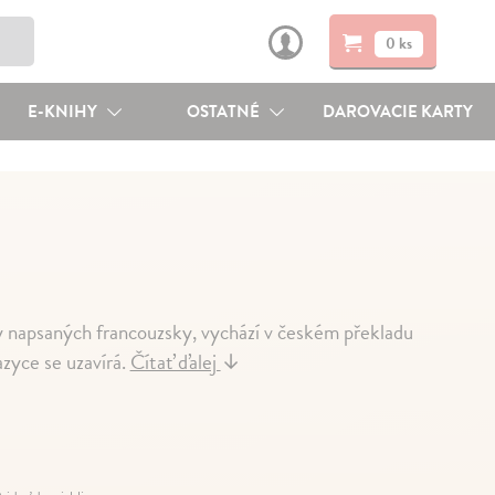
0 ks
E-KNIHY
OSTATNÉ
DAROVACIE KARTY
y napsaných francouzsky, vychází v českém překladu
yce se uzavírá.
Čítať ďalej
↓