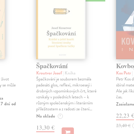
Špačkování
Kovbo
Kroutvor Josef
| Kniha
Kos Petr
|
 život
Špačkování je souborem bezmála
Petr Kos d
y se může
padesáti glos, reflexí, mikroesejí i
sbíral mate
drobných vzpomínkových črt, které
Ale jak ří
vznikaly v posledních letech – k
čas.
za
různým společenským i literárním
 7 dní od
Zasielame
příležitostem a z radosti ze čtení…
22,23 
Na sklade
?
23,40 €
13,30 €