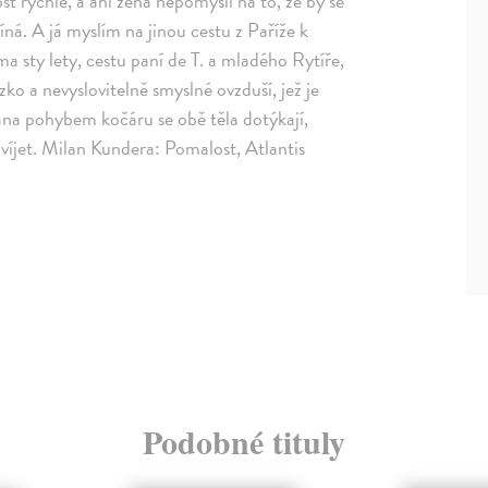
t rychle, a ani žena nepomyslí na to, že by se
íná. A já myslím na jinou cestu z Paříže k
 sty lety, cestu paní de T. a mladého Rytíře,
zko a nevyslovitelně smyslné ovzduší, jež je
na pohybem kočáru se obě těla dotýkají,
víjet. Milan Kundera: Pomalost, Atlantis
Podobné tituly