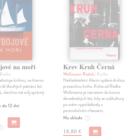
jové na moři
Krev Kruh Černá
 Kniha
Wollmann Radek
| Kniha
ebutuje knihou, na kterou
Nakladatelství Alarm vydává druhou
riál dlouhých patnáct let.
prozaickou knihu. Kniha od Radka
ká, všechno má svůj správný
Wollmanna je návratem do konce
devadesátých let, kdy se subkultury
po svém vypořádávaly s
 do 12 dní
porevolučním chaosem.
€
Na sklade
?
?
18,80 €