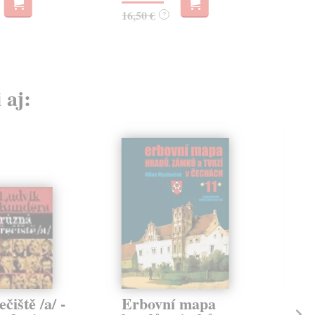
16,50 €
16,
?
 aj:
čiště /a/ -
Erbovní mapa
C