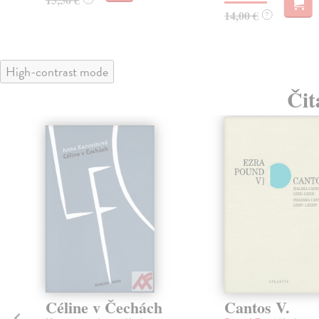
14,00 €
?
High-contrast mode
Čit
t
Céline v Čechách
Cantos V.