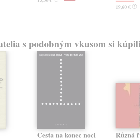
19,60 €
?
atelia s podobným vkusom si kúpili
Cesta na konec noci
Různá ře