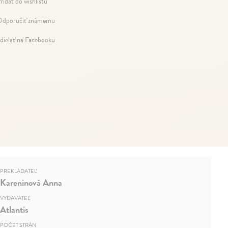
ridať do wishlistu
dporučiť známemu
dielať na Facebooku
PREKLADATEĽ
Kareninová Anna
VYDAVATEĽ
Atlantis
POČET STRÁN