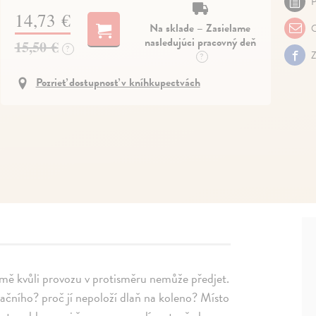
P
14,73 €
Na sklade – Zasielame
O
nasledujúci pracovný deň
15,50 €
?
Z
?
Pozrieť dostupnosť v kníhkupectvách
ý mě kvůli provozu v protisměru nemůže předjet.
račního? proč jí nepoloží dlaň na koleno? Místo