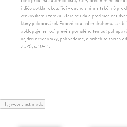
toho proklíná automobilistu, který před ním nejede dos
řidiče dotkla rukou, řídí v duchu s ním a také mě prokl
venkovskému zámku, která se udála před více než dvěma
který ji doprovázel. Poprvé jsou jeden druhému tak blí
obklopuje, se rodí právě z pomalého tempa: pohupová
nejdřív nevědomky, pak vědomě, a příběh se začíná od
2026, s. 10–11.
High-contrast mode
klade