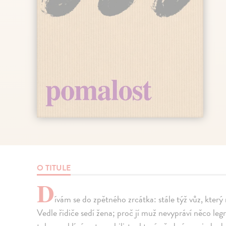
O TITULE
D
ívám se do zpětného zrcátka: stále týž vůz, kter
Vedle řidiče sedí žena; proč jí muž nevypráví něco leg