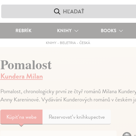
REBRÍK
KNIHY
BOOKS
KNIHY
-
BELETRIA
-
ČESKÁ
Pomalost
Kundera Milan
Pomalost, chronologicky první ze čtyř románů Milana Kunder
Anny Kareninové. Vydávání Kunderových románů v českém jaz
Kúpiť
na webe
Rezervovať v kníhkupectve