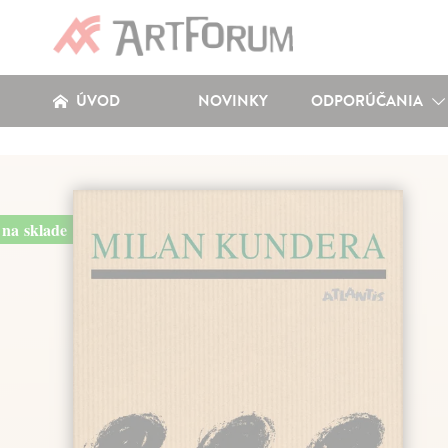
ÚVOD
NOVINKY
ODPORÚČANIA
na sklade