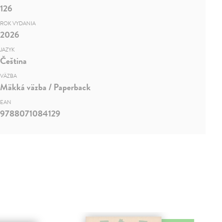
126
ROK VYDANIA
2026
JAZYK
Čeština
VÄZBA
Mäkká väzba / Paperback
EAN
9788071084129