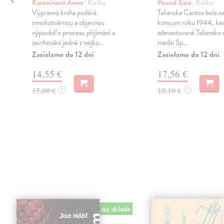
Kareninová Anna
| Kniha
Pound Ezra
| Kniha
Výpravná kniha podává
Talianska Cantos bola n
mnohotvárnou a objevnou
koncom roku 1944, ked
výpověď o procesu přijímání a
zdevastované Taliansko 
zavrhování jedné z nejko...
medzi Sp...
.
Zasielame do 12 dní
Zasielame do 12 dní
14,55 €
17,56 €
15,00 €
18,10 €
?
?
na sklade