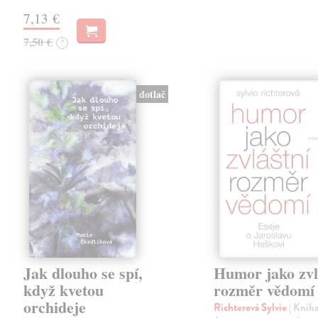
7,13 €
7,50 €
?
dotlač
Jak dlouho se spí,
Humor jako zvl
když kvetou
rozměr vědomí
orchideje
Richterová Sylvie
| Knih