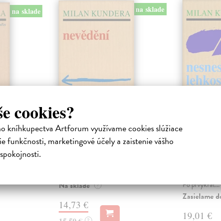
na sklade
na sklade
še cookies?
Nevědění
Nesnesit
ho kníhkupectva Artforum využívame cookies slúžiace
ti
bytí
Kundera Milan
| Kniha
e funkčnosti, marketingové účely a zaistenie vášho
Česká emigrantka Irena žije ve
a
Kundera Mi
spokojnosti.
Francii od svého útěku z
ny
Slávny román
Československa po invazi vojsk
vnost
mal v Čechác
Varšavské sml...
ní román
svoju premié
Po prvýkrát...
Na sklade
?
Zasielame d
14,73 €
19,01 €
15,50 €
?