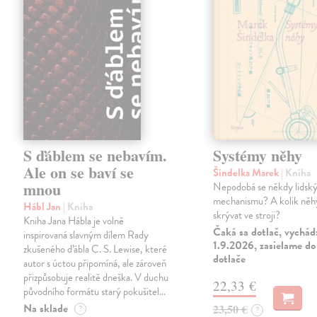
S ďáblem se nebavím.
Systémy něhy
Ale on se baví se
Šindelka Marek
| Kniha
mnou
Nepodobá se někdy lidský
mechanismu? A kolik něh
Hábl Jan
| Kniha
skrývat ve stroji?
Kniha Jana Hábla je volně
Čaká sa dotlač, vychád
inspirovaná slavným dílem Rady
1.9.2026, zasielame do
zkušeného ďábla C. S. Lewise, které
dotlače
autor s úctou připomíná, ale zároveň
přizpůsobuje realitě dneška. V duchu
22,33 €
původního formátu starý pokušitel…
Na sklade
23,50 €
?
?