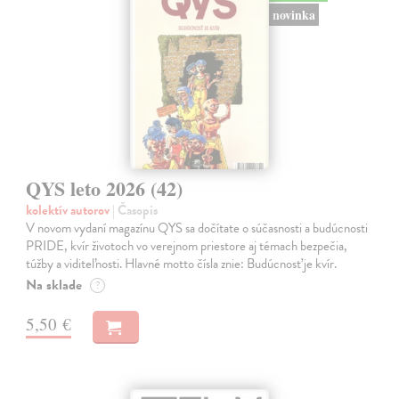
novinka
QYS leto 2026 (42)
kolektív autorov
| Časopis
V novom vydaní magazínu QYS sa dočítate o súčasnosti a budúcnosti
PRIDE, kvír životoch vo verejnom priestore aj témach bezpečia,
túžby a viditeľnosti. Hlavné motto čísla znie: Budúcnosť je kvír.
Na sklade
?
5,50 €