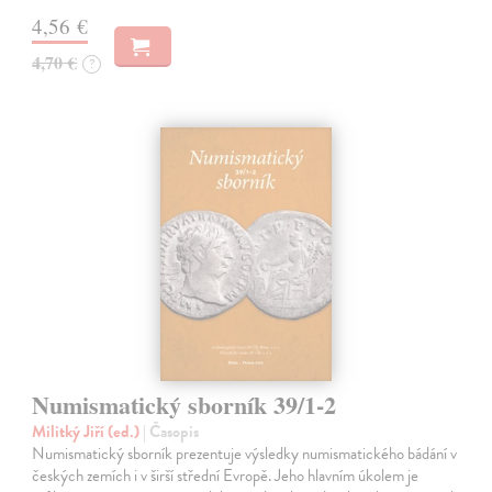
4,56 €
4,70 €
?
Numismatický sborník 39/1-2
Militký Jiří (ed.)
| Časopis
Numismatický sborník prezentuje výsledky numismatického bádání v
českých zemích i v širší střední Evropě. Jeho hlavním úkolem je