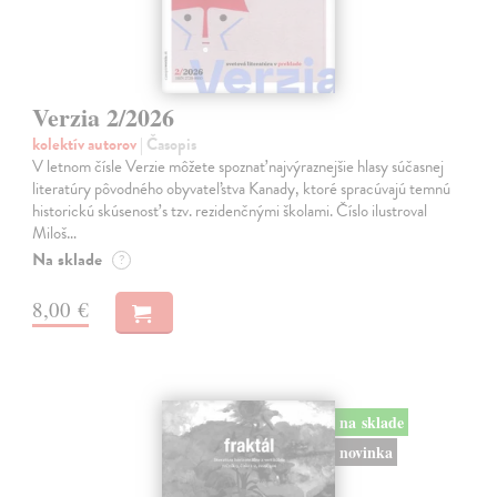
Verzia 2/2026
kolektív autorov
| Časopis
V letnom čísle Verzie môžete spoznať najvýraznejšie hlasy súčasnej
literatúry pôvodného obyvateľstva Kanady, ktoré spracúvajú temnú
historickú skúsenosť s tzv. rezidenčnými školami. Číslo ilustroval
Miloš…
Na sklade
?
8,00 €
na sklade
novinka