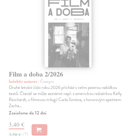
Film a doba 2/2026
kolektív autorov
| Časopis
Druhé letošní číslo roku 2026 přichází s velmi pestrou nabídkou
textů. Čtenář se může seznámit např. s americkou režisérkou Kelly
Reichardt, s filmovou trilogií Carla Simóna, s hororovým apetitem
Zacha…
Zasielame do 12 dní
3,40 €
3,50 €
?