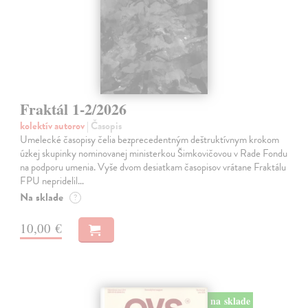
Fraktál 1-2/2026
kolektív autorov
| Časopis
Umelecké časopisy čelia bezprecedentným deštruktívnym krokom
úzkej skupinky nominovanej ministerkou Šimkovičovou v Rade Fondu
na podporu umenia. Vyše dvom desiatkam časopisov vrátane Fraktálu
FPU nepridelil…
Na sklade
?
10,00 €
na sklade