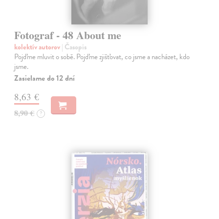
Fotograf - 48 About me
kolektív autorov
| Časopis
Pojďme mluvit o sobě. Pojďme zjišťovat, co jsme a nacházet, kdo
jsme.
Zasielame do 12 dní
8,63 €
8,90 €
?