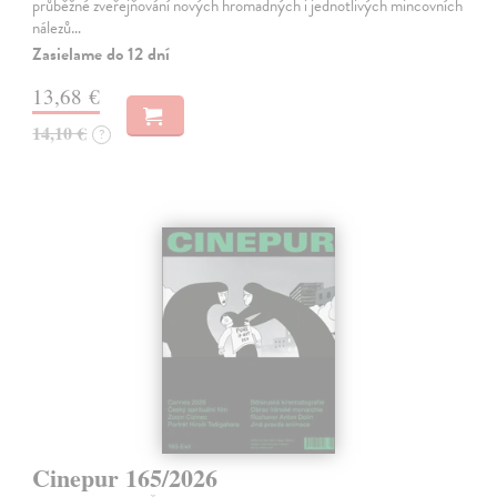
průběžné zveřejňování nových hromadných i jednotlivých mincovních
nálezů…
Zasielame do 12 dní
13,68 €
14,10 €
?
Cinepur 165/2026