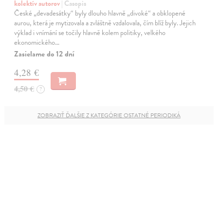
kolektív autorov
| Časopis
České „devadesátky“ byly dlouho hlavně „divoké“ a obklopené
aurou, která je mytizovala a zvláštně vzdalovala, čím blíž byly. Jejich
výklad i vnímání se točily hlavně kolem politiky, velkého
ekonomického…
Zasielame do 12 dní
4,28 €
4,50 €
?
ZOBRAZIŤ ĎALŠIE Z KATEGÓRIE OSTATNÉ PERIODIKÁ