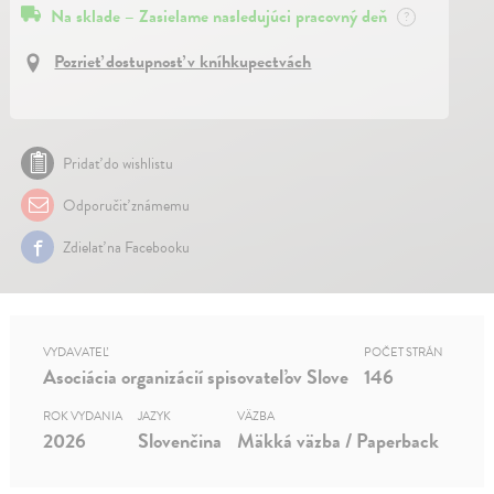
Na sklade – Zasielame nasledujúci pracovný deň
?
Pozrieť dostupnosť v kníhkupectvách
Pridať do wishlistu
Odporučiť známemu
Zdielať na Facebooku
VYDAVATEĽ
POČET STRÁN
Asociácia organizácií spisovateľov Slove
146
ROK VYDANIA
JAZYK
VÄZBA
2026
Slovenčina
Mäkká väzba / Paperback