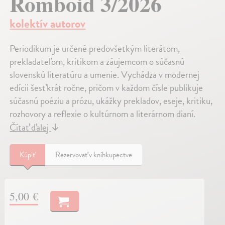
Romboid 3/2026
kolektív autorov
Periodikum je určené predovšetkým literátom,
prekladateľom, kritikom a záujemcom o súčasnú
slovenskú literatúru a umenie. Vychádza v modernej
edícii šesťkrát ročne, pričom v každom čísle publikuje
súčasnú poéziu a prózu, ukážky prekladov, eseje, kritiku,
rozhovory a reflexie o kultúrnom a literárnom dianí.
Čítať ďalej
↓
Kúpiť
Rezervovať v kníhkupectve
5,00 €