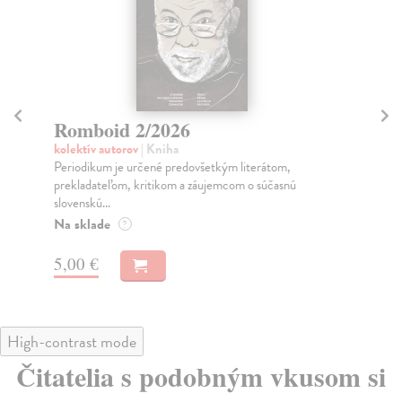
Romboid 1/2026
V
kolektív autorov
| Kniha
kol
Periodikum je určené predovšetkým literátom,
Obs
prekladateľom, kritikom a záujemcom o súčasnú
hol
slovenskú...
Na
Zasielame do 14 dní
8,
5,00 €
High-contrast mode
Čitatelia s podobným vkusom si