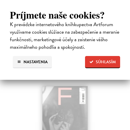
Romboid 1/2026
Príjmete naše cookies?
kolektív autorov
| Časopis
Periodikum je určené predovšetkým literátom, prekladateľom,
K prevádzke internetového kníhkupectva Artforum
kritikom a záujemcom o súčasnú slovenskú literatúru a umenie.
Vychádza v modernej edícii šesťkrát ročne, pričom v každom čísle
využívame cookies slúžiace na zabezpečenie a meranie
publikuje súčasnú…
funkčnosti, marketingové účely a zaistenie vášho
Zasielame do 14 dní
maximálneho pohodlia a spokojnosti.
5,00 €
NASTAVENIA
SÚHLASÍM