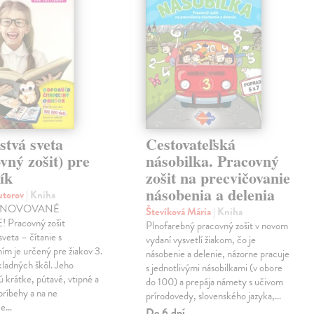
stvá sveta
Cestovateľská
vný zošit) pre
násobilka. Pracovný
ík
zošit na precvičovanie
násobenia a delenia
autorov
| Kniha
INOVOVANÉ
Števíková Mária
| Kniha
 Pracovný zošit
Plnofarebný pracovný zošit v novom
sveta – čítanie s
vydaní vysvetlí žiakom, čo je
m je určený pre žiakov 3.
násobenie a delenie, názorne pracuje
kladných škôl. Jeho
s jednotlivými násobilkami (v obore
 krátke, pútavé, vtipné a
do 100) a prepája námety s učivom
príbehy a na ne
prírodovedy, slovenského jazyka,…
ce…
Do 6 dní