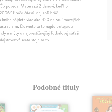
Čo povedal Materazzi Zidanovi, keď ho
 2006? Prečo Messi, najlepší hráč
o knihe nájdete viac ako 420 najzaujímavejších
stráciami. Dozviete sa to najdôležitejšie z
ndy a mýty o najprestížnejšej futbalovej súťaži
ajstrovstvá sveta stoja za to.
Podobné tituly