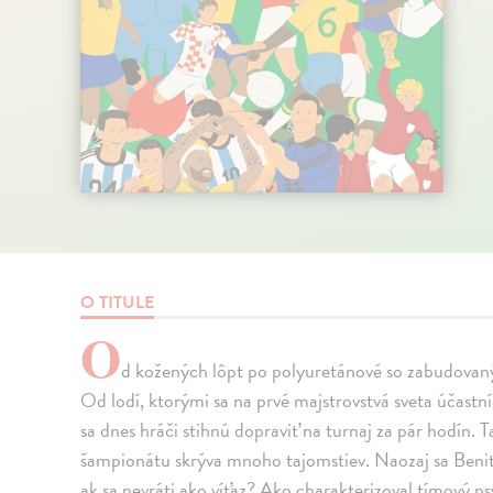
O TITULE
O
d kožených lôpt po polyuretánové so zabudovan
Od lodí, ktorými sa na prvé majstrovstvá sveta účastníci
sa dnes hráči stihnú dopraviť na turnaj za pár hodín. 
šampionátu skrýva mnoho tajomstiev. Naozaj sa Benit
ak sa nevráti ako víťaz? Ako charakterizoval tímový p