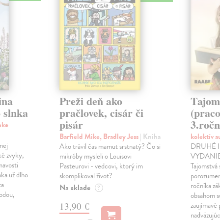
ina
Preži deň ako
Tajom
 slnka
pračlovek, cisár či
(praco
pisár
3.ročn
nke
Barfield Mike, Bradley Jess
| Kniha
kolektív 
nej
Ako trávil čas mamut srstnatý? Čo si
DRUHÉ 
ké zvyky,
mikróby mysleli o Louisovi
VYDANIE!
mavosti
Pasteurovi - vedcovi, ktorý im
Tajomstvá 
nka už dlho
skomplikoval život?
porozumení
ta
ročníka zá
Na sklade
?
rodou,
obsahom sú
13,90 €
zaujímavé 
nadväzujú