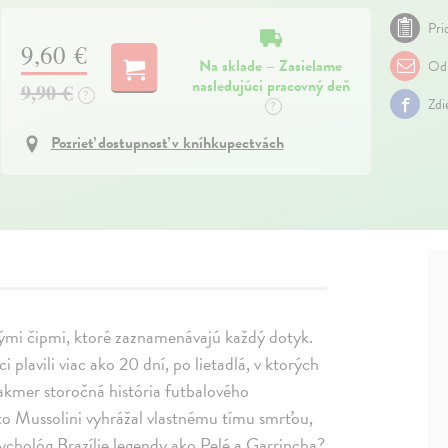
Pri
9,60 €
Na sklade – Zasielame
Odp
nasledujúci pracovný deň
9,90 €
?
Zdi
?
Pozrieť dostupnosť v kníhkupectvách
ými čipmi, ktoré zaznamenávajú každý dotyk.
 plavili viac ako 20 dní, po lietadlá, v ktorých
Takmer storočná história futbalového
o Mussolini vyhrážal vlastnému tímu smrťou,
sychológ Brazílie legendy ako Pelé a Garrincha?