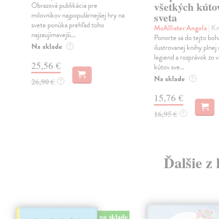
všetkých kúto
Obrazová publikácia pre
sveta
milovníkov najpopulárnejšej hry na
svete ponúka prehľad toho
McAllister Angela
| K
najzaujímavejši...
Ponorte sa do tejto boh
Na sklade
?
ilustrovanej knihy plnej
legiend a rozprávok zo 
25,56 €
kútov sve...
Na sklade
?
26,90 €
?
15,76 €
16,95 €
?
Ďalšie z
na sklade