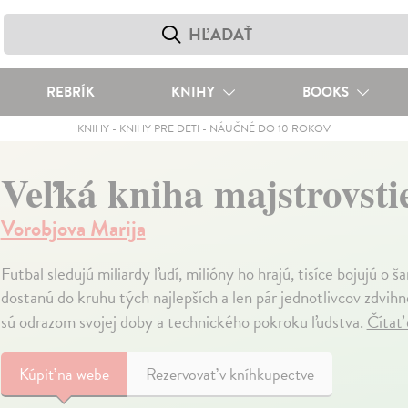
REBRÍK
KNIHY
BOOKS
KNIHY
-
KNIHY PRE DETI
-
NÁUČNÉ DO 10 ROKOV
Veľká kniha majstrovstie
Vorobjova Marija
Futbal sledujú miliardy ľudí, milióny ho hrajú, tisíce bojujú o 
dostanú do kruhu tých najlepších a len pár jednotlivcov zdvih
sú odrazom svojej doby a technického pokroku ľudstva.
Čítať 
Kúpiť
na webe
Rezervovať v kníhkupectve