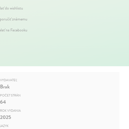
dať do wishlistu
oručiť známemu
elať na Facebooku
VYDAVATEĽ
Brak
POČET STRÁN
64
ROK VYDANIA
2025
JAZYK