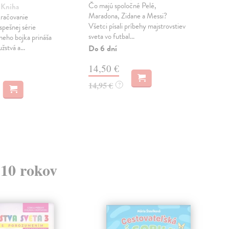
Čo majú spoločné Pelé,
| Kniha
kol
Maradona, Zidane a Messi?
kračovanie
Ktor
Všetci písali príbehy majstrovstiev
pešnej série
svet
sveta vo futbal...
eho bojka prináša
Zas
stvá a...
Do 6 dní
9,
14,50 €
9,9
14,95 €
?
 10 rokov