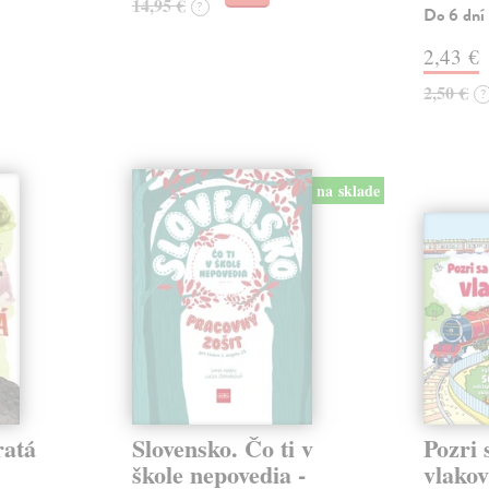
14,95 €
?
Do 6 dní
2,43 €
2,50 €
?
na sklade
ratá
Slovensko. Čo ti v
Pozri 
škole nepovedia -
vlako