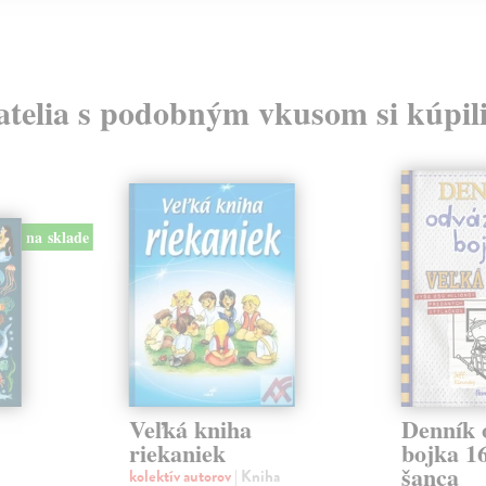
atelia s podobným vkusom si kúpili
na sklade
Veľká kniha
Denník 
riekaniek
bojka 1
šanca
kolektív autorov
| Kniha