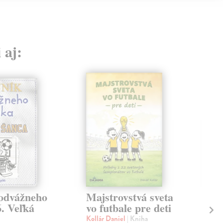
 aj:
odvážneho
Majstrovstvá sveta
Mo
6. Veľká
vo futbale pre deti
od
sv
Kollár Daniel
| Kniha