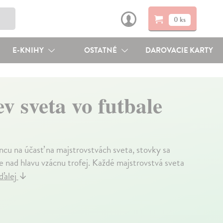
0 ks
E-KNIHY
OSTATNÉ
DAROVACIE KARTY
v sveta vo futbale
šancu na účasť na majstrovstvách sveta, stovky sa
ne nad hlavu vzácnu trofej. Každé majstrovstvá sveta
ďalej
↓