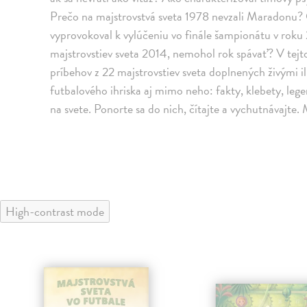
Prečo na majstrovstvá sveta 1978 nevzali Maradonu? 
vyprovokoval k vylúčeniu vo finále šampionátu v roku
majstrovstiev sveta 2014, nemohol rok spávať? V tejt
príbehov z 22 majstrovstiev sveta doplnených živými ilu
futbalového ihriska aj mimo neho: fakty, klebety, lege
na svete. Ponorte sa do nich, čítajte a vychutnávajte. M
High-contrast mode
klade