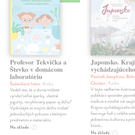
Profesor Tekvička a
Japonsko. Kraj
Števko v domácom
vychádzajúceho
laboratóriu
Pauluth Josephine, Boh
Christin
| Kniha
Šušaníková Ivana
| Kniha
V tejto nádherne ilustrova
Vedeli ste, že si doma môžete
publikácii spoznáte japons
vyrobiť soľné šperky, vlastné
tradície a mnohé iné zaují
jogurty, recyklovaný papier aj dúhu?
Krajina vychádzajúceho sl
Vyskúšajte so svojimi deťmi tridsať
fascinuje ľudí z celého sve
jednoduchých pokusov s bežnými
jedinečnou kultúrou a prí
predmetmi a materiálmi.
ktorá…
Na sklade
?
Na sklade
?