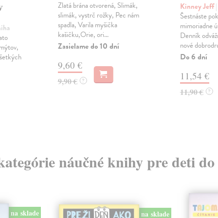
v
Zlatá brána otvorená, Slimák,
Kinney Jeff
slimák, vystrč rožky, Pec nám
Šestnáste po
spadla, Varila myšička
mimoriadne ús
niha
kašičku,Orie, ori...
Denník odvážn
ato
nové dobrodruž
Zasielame do 10 dní
 mýtov,
Do 6 dní
všetkých
9,60 €
11,54 €
9,90 €
?
11,90 €
?
 kategórie náučné knihy pre deti do
na sklade
na sklade