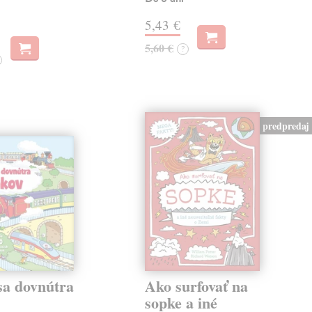
5,43 €
5,60 €
?
predpredaj
sa dovnútra
Ako surfovať na
v
sopke a iné