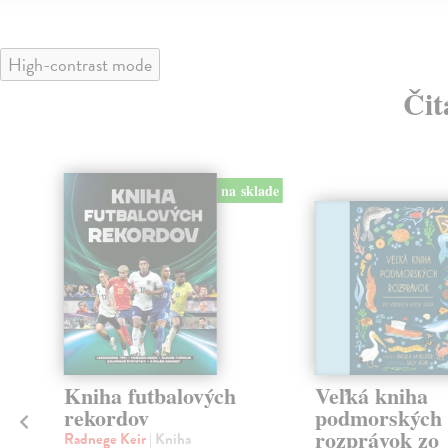
High-contrast mode
Čit
klade
na sklade
a
Kniha futbalových
Veľká kniha
rekordov
podmorských
rozprávok zo
Radnege Keir
| Kniha