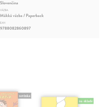
Slovenčina
VÄZBA
Mäkká väzba / Paperback
EAN
9788082860897
novinka
na sklade