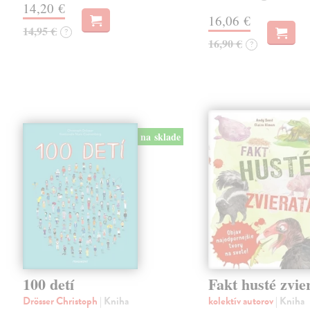
14,20 €
16,06 €
14,95 €
?
16,90 €
?
na sklade
100 detí
Fakt husté zvie
Drösser Christoph
| Kniha
kolektív autorov
| Kniha