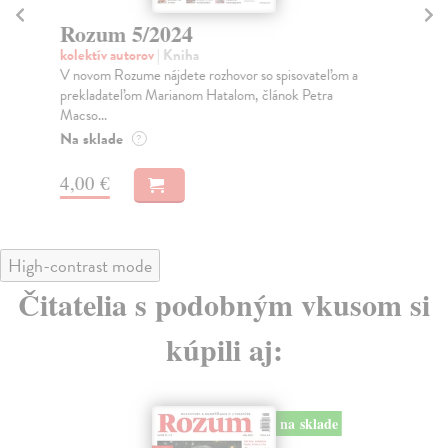
Rozum 5/2024
R
kolektív autorov
| Kniha
kol
V novom Rozume nájdete rozhovor so spisovateľom a
V o
prekladateľom Marianom Hatalom, článok Petra
slo
Macso...
Na
Na sklade
?
4,
4,00 €
High-contrast mode
Čitatelia s podobným vkusom si
kúpili aj:
na sklade