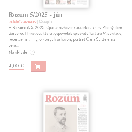
Rozum 5/2025 - jún
kolektív autorov
| Časopis
V Rozume č. 5/2025 nájdete rozhovor s autorkou knihy Plachý dom
Barborou Hrínovou, ktorú vyspovedala spisovateľka Jana Micenková,
recenzie na knihy, o ktorých sa hovorí, portrét Carla Spittelera z
pera…
Na sklade
?
4,00 €