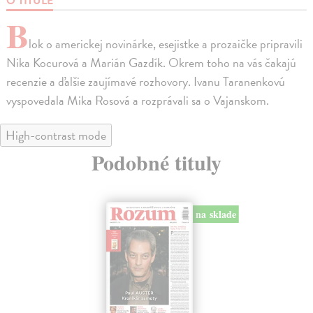
O TITULE
B
lok o americkej novinárke, esejistke a prozaičke pripravili
Nika Kocurová a Marián Gazdík. Okrem toho na vás čakajú
recenzie a ďalšie zaujímavé rozhovory. Ivanu Taranenkovú
vyspovedala Mika Rosová a rozprávali sa o Vajanskom.
High-contrast mode
Podobné tituly
na sklade