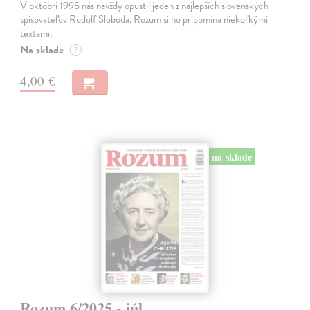
V októbri 1995 nás navždy opustil jeden z najlepších slovenských
spisovateľov Rudolf Sloboda. Rozum si ho pripomína niekoľkými
textami.
Na sklade
?
4,00 €
na sklade
Rozum 6/2025 - júl