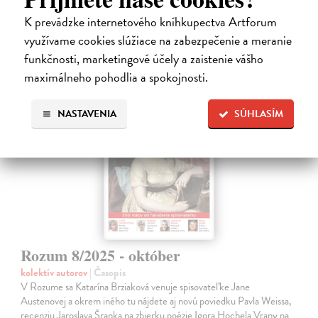
K prevádzke internetového kníhkupectva Artforum
10,00 €
využívame cookies slúžiace na zabezpečenie a meranie
funkčnosti, marketingové účely a zaistenie vášho
maximálneho pohodlia a spokojnosti.
NASTAVENIA
SÚHLASÍM
Rozum 8/2025 - október
kolektív autorov
| Časopis
V Rozume sa Katarína Brziaková venuje spisovateľke Jane
Austenovej a okrem iného tu nájdete aj novú poviedku Pavla Weissa,
recenziu Jaroslava Šranka na zbierku poézie Igora Hochela Vrany na