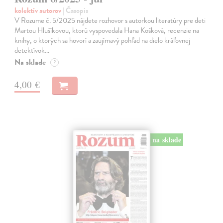
kolektív autorov
| Časopis
V Rozume č. 5/2025 nájdete rozhovor s autorkou literatúry pre deti
Martou Hlušíkovou, ktorú vyspovedala Hana Košková, recenzie na
knihy, o ktorých sa hovorí a zaujímavý pohľad na dielo kráľovnej
detektívok…
Na sklade
?
4,00 €
na sklade