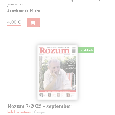
jarmoku či…
Zasielame do 14 dní
4,00 €
na sklade
Rozum 7/2025 - september
kolektív autorov
| Časopis