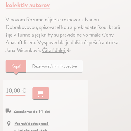
kolektív autorov
V novom Rozume nájdete rozhovor s Ivanou
Dobrakovovou, spisovateľkou a prekladateľkou, ktorá
žije v Turíne a jej knihy sú pravidelne vo finále Ceny
Anasoft litera. Vyspovedala ju ďalšia úspešná autorka,
Jana Micenková.
Čítať ďalej
↓
Kúpiť
Rezervovať v kníhkupectve
10,00 €
Zasielame do 14 dní
Pozrieť dostupnosť
v kníhkupectvách