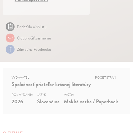
Pridať do wishlistu
Odporučiť známemu
Zdielať na Facebooku
VYDAVATEĽ
POČET STRÁN
Spoločnosť priateľov krásnej literatúry
ROK VYDANIA
JAZYK
VÄZBA
2026
Slovenčina
Mäkká väzba / Paperback