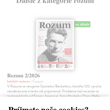
na sklade
Rozum 2/2026
kolektív autorov
| Časopis
V Rozume sa venujeme Saumelovi Beckettovi, ktorého 120. výročie
narodenia sme si tento rok pripomenuli. Prinášame tiež recenzie na
zaujímavé knihy od Tamary Janecovej, Igora Hochela a Diany Helén
Žalobínovej.…
Príjmete naše cookies?
Na sklade
?