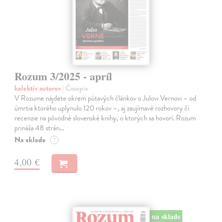
Rozum 3/2025 - apríl
kolektív autorov
| Časopis
V Rozume nájdete okrem pútavých článkov o Julovi Vernovi – od
úmrtia ktorého uplynulo 120 rokov –, aj zaujímavé rozhovory či
recenzie na pôvodné slovenské knihy, o ktorých sa hovorí. Rozum
prináša 48 strán…
Na sklade
?
4,00 €
na sklade