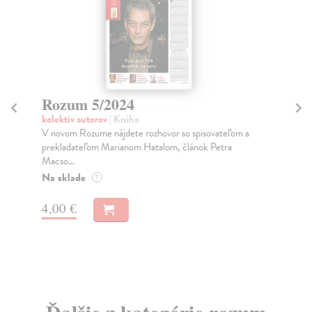
Rozum 5/2024
R
kolektív autorov
| Kniha
kol
V novom Rozume nájdete rozhovor so spisovateľom a
V o
prekladateľom Marianom Hatalom, článok Petra
slo
Macso...
Na
Na sklade
?
4,
4,00 €
Ďalšie z kategórie rozum