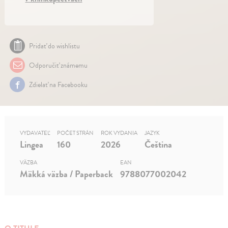
Pridať do wishlistu
Odporučiť známemu
Zdielať na Facebooku
VYDAVATEĽ
POČET STRÁN
ROK VYDANIA
JAZYK
Lingea
160
2026
Čeština
VÄZBA
EAN
Mäkká väzba / Paperback
9788077002042