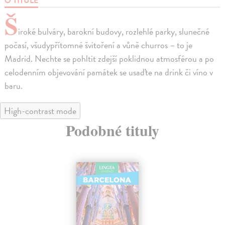
O TITULE
Š
iroké bulváry, barokní budovy, rozlehlé parky, slunečné
počasí, všudypřítomné švitoření a vůně churros – to je
Madrid. Nechte se pohltit zdejší poklidnou atmosférou a po
celodenním objevování památek se usaďte na drink či víno v
baru.
High-contrast mode
Podobné tituly