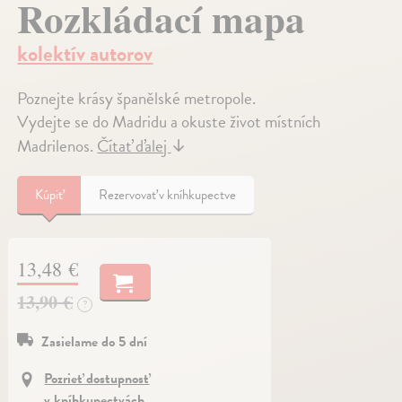
Rozkládací mapa
kolektív autorov
Poznejte krásy španělské metropole.
Vydejte se do Madridu a okuste život místních
Madrilenos.
Čítať ďalej
↓
Kúpiť
Rezervovať v kníhkupectve
13,48 €
13,90 €
?
Zasielame do 5 dní
Pozrieť dostupnosť
v kníhkupectvách