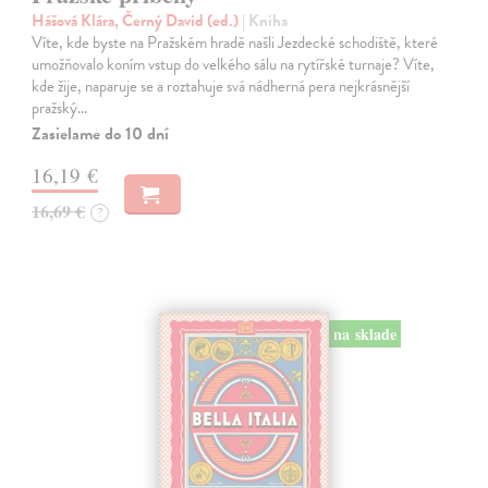
Hášová Klára, Černý David (ed.)
| Kniha
Víte, kde byste na Pražském hradě našli Jezdecké schodiště, které
umožňovalo koním vstup do velkého sálu na rytířské turnaje? Víte,
kde žije, naparuje se a roztahuje svá nádherná pera nejkrásnější
pražský…
Zasielame do 10 dní
16,19 €
16,69 €
?
na sklade