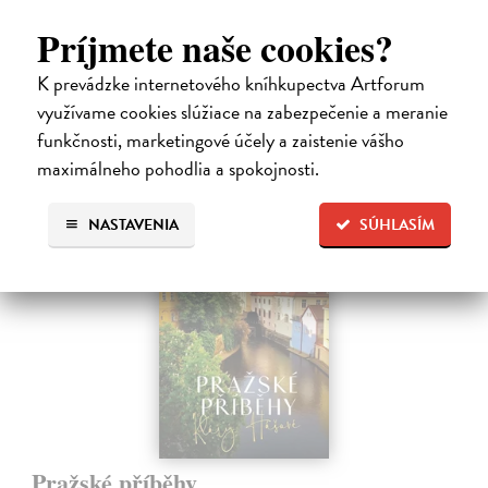
knižného sprievodcu DobroDruh vás opäť pozýva na potulky po
Príjmete naše cookies?
slovenskej…
Na sklade
?
K prevádzke internetového kníhkupectva Artforum
23,74 €
využívame cookies slúžiace na zabezpečenie a meranie
funkčnosti, marketingové účely a zaistenie vášho
24,99 €
?
maximálneho pohodlia a spokojnosti.
NASTAVENIA
SÚHLASÍM
Pražské příběhy