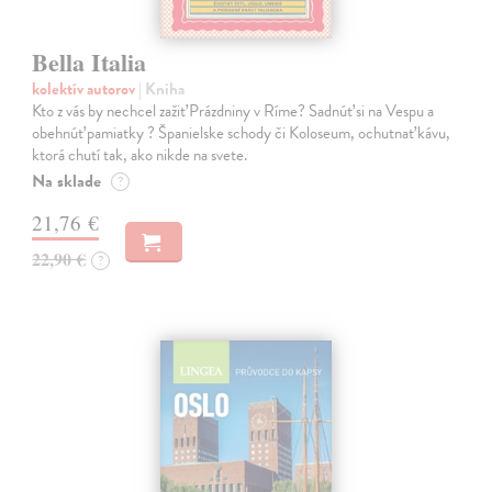
Bella Italia
kolektív autorov
| Kniha
Kto z vás by nechcel zažiť Prázdniny v Ríme? Sadnúť si na Vespu a
obehnúť pamiatky ? Španielske schody či Koloseum, ochutnať kávu,
ktorá chutí tak, ako nikde na svete.
Na sklade
?
21,76 €
22,90 €
?