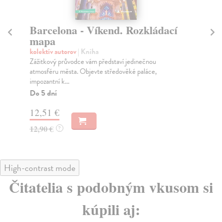
Barcelona - Víkend. Rozkládací
E
mapa
m
kolektív autorov
| Kniha
kol
Zážitkový průvodce vám představí jedinečnou
Nov
atmosféru města. Objevte středověké paláce,
nab
impozantní k...
Do
Do 5 dní
12
12,51 €
12
12,90 €
?
High-contrast mode
Čitatelia s podobným vkusom si
kúpili aj: