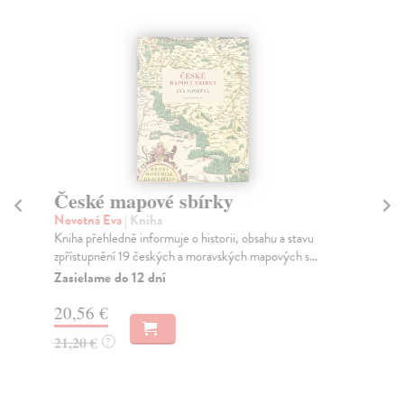
České mapové sbírky
A
m
Novotná Eva
| Kniha
Kniha přehledně informuje o historii, obsahu a stavu
kol
zpřístupnění 19 českých a moravských mapových s...
Pro
záž
Zasielame do 12 dní
zaj
20,56 €
Do
21,20 €
?
12
12