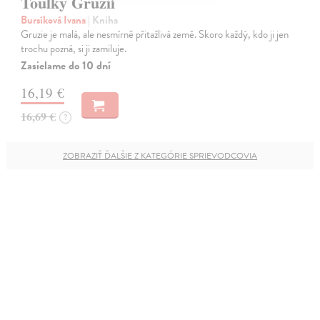
Toulky Gruzií
Bursíková Ivana
| Kniha
Gruzie je malá, ale nesmírně přitažlivá země. Skoro každý, kdo ji jen
trochu pozná, si ji zamiluje.
Zasielame do 10 dní
16,19 €
16,69 €
?
ZOBRAZIŤ ĎALŠIE Z KATEGÓRIE SPRIEVODCOVIA