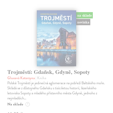
na sklade
novinka
Trojměstí: Gdaňsk, Gdyně, Sopoty
Glucová Katarzyna
| Kniha
Polské Trojměstí je jedinečná aglomerace na pobřeží Baltského moře.
Skládá se z důstojného Gdaňsku s tisíciletou historií, lázeňského
letoviska Sopoty a mladého přístavního města Gdyně, jednoho z
nejmladších…
Na sklade
?