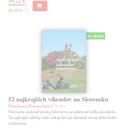
19,22 €
21,35 €
?
na sklade
52 najkrajších víkendov na Slovensku
Hricišinová Simona (zost.)
| Kniha
Nemusíte cestovať stovky kilometrov ani plánovať veľkú dovolenku.
Tie najkrajšie zážitky často čakajú len pár desiatok minút alebo hodín
od domova.