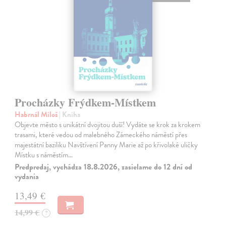
Procházky Frýdkem-Místkem
Habrnál Miloš
| Kniha
Objevte město s unikátní dvojitou duší! Vydáte se krok za krokem
trasami, které vedou od malebného Zámeckého náměstí přes
majestátní baziliku Navštívení Panny Marie až po křivolaké uličky
Místku s náměstím…
Predpredaj, vychádza 18.8.2026, zasielame do 12 dní od
vydania
13,49 €
14,99 €
?