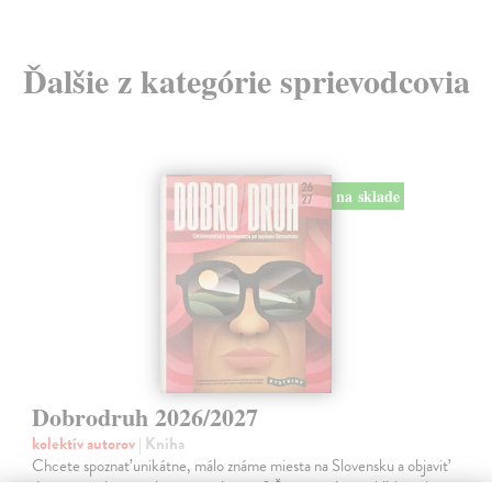
Ďalšie z kategórie sprievodcovia
na sklade
Dobrodruh 2026/2027
kolektív autorov
| Kniha
Chcete spoznať unikátne, málo známe miesta na Slovensku a objaviť
doteraz neobjavené kúty našej krajiny? Štvrté vydanie obľúbeného