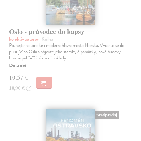
Oslo - průvodce do kapsy
kolektív autorov
| Kniha
Poznejte historické i moderní hlavní město Norska. Vydejte se do
pulsujícího Osla a objevte jeho starobylé památky, nové budovy,
krásné pobřeží i přírodní poklady.
Do 5 dní
10,57 €
10,90 €
?
predpredaj