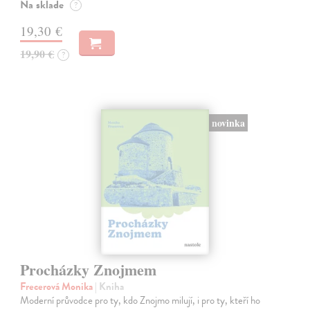
Na sklade
?
19,30 €
19,90 €
?
novinka
Procházky Znojmem
Frecerová Monika
| Kniha
Moderní průvodce pro ty, kdo Znojmo milují, i pro ty, kteří ho