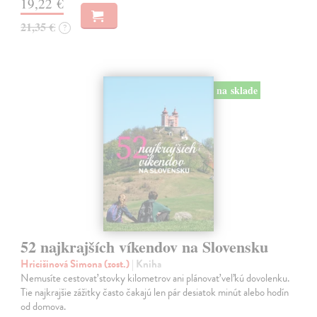
19,22 €
21,35 €
?
na sklade
52 najkrajších víkendov na Slovensku
Hricišinová Simona (zost.)
| Kniha
Nemusíte cestovať stovky kilometrov ani plánovať veľkú dovolenku.
Tie najkrajšie zážitky často čakajú len pár desiatok minút alebo hodín
od domova.