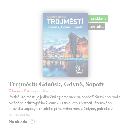
na sklade
novinka
Trojměstí: Gdaňsk, Gdyně, Sopoty
Glucová Katarzyna
| Kniha
Polské Trojměstí je jedinečná aglomerace na pobřeží Baltského moře.
Skládá se z důstojného Gdaňsku s tisíciletou historií, lázeňského
letoviska Sopoty a mladého přístavního města Gdyně, jednoho z
nejmladších…
Na sklade
?