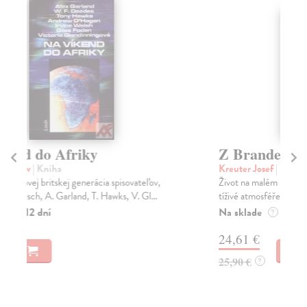
na sklade
Z Brandejsa do Bruselu
M
Kreuter Josef
| Kniha
La
Život na malém městě v prvních poválečných letech a v
Dít
tíživé atmosféře padesátých let, dělnická a ná...
mís
Na sklade
Do
?
24,61 €
15
25,90 €
16
?