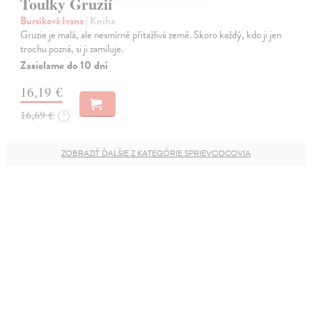
Toulky Gruzií
Bursíková Ivana
| Kniha
Gruzie je malá, ale nesmírně přitažlivá země. Skoro každý, kdo ji jen
trochu pozná, si ji zamiluje.
Zasielame do 10 dní
16,19 €
16,69 €
?
ZOBRAZIŤ ĎALŠIE Z KATEGÓRIE SPRIEVODCOVIA