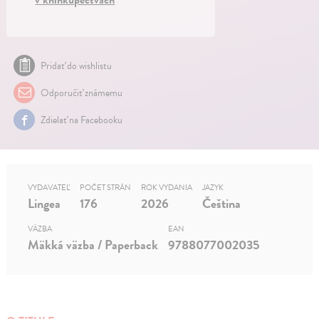
Pridať do wishlistu
Odporučiť známemu
Zdielať na Facebooku
VYDAVATEĽ
POČET STRÁN
ROK VYDANIA
JAZYK
Lingea
176
2026
Čeština
VÄZBA
EAN
Mäkká väzba / Paperback
9788077002035