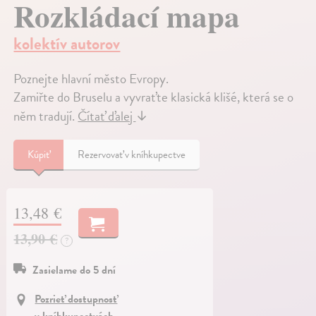
Rozkládací mapa
kolektív autorov
Poznejte hlavní město Evropy.
Zamiřte do Bruselu a vyvraťte klasická klišé, která se o
něm tradují.
Čítať ďalej
↓
Kúpiť
Rezervovať v kníhkupectve
13,48 €
13,90 €
?
Zasielame do 5 dní
Pozrieť dostupnosť
v kníhkupectvách