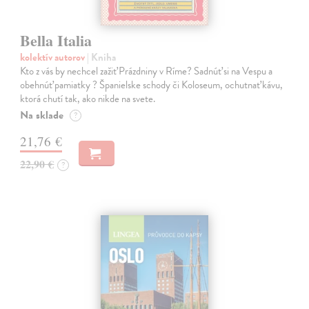
Bella Italia
kolektív autorov
| Kniha
Kto z vás by nechcel zažiť Prázdniny v Ríme? Sadnúť si na Vespu a
obehnúť pamiatky ? Španielske schody či Koloseum, ochutnať kávu,
ktorá chutí tak, ako nikde na svete.
Na sklade
?
21,76 €
22,90 €
?