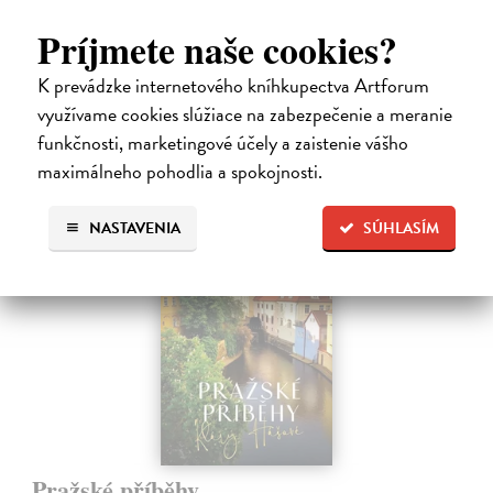
knižného sprievodcu DobroDruh vás opäť pozýva na potulky po
Príjmete naše cookies?
slovenskej…
Na sklade
?
K prevádzke internetového kníhkupectva Artforum
23,74 €
využívame cookies slúžiace na zabezpečenie a meranie
funkčnosti, marketingové účely a zaistenie vášho
24,99 €
?
maximálneho pohodlia a spokojnosti.
NASTAVENIA
SÚHLASÍM
Pražské příběhy