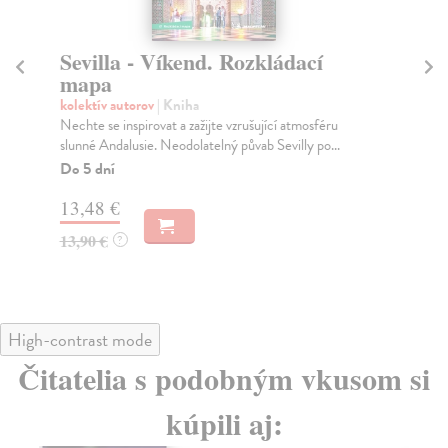
Porto - Víkend. Rozkládací
K
mapa
m
kolektív autorov
| Kniha
kol
Prozkoumejte Porto, srdce severního Portugalska.
Obj
Objevte tvář portugalského severu – památky v Port...
nes
Na sklade
Do
?
12,51 €
13
12,90 €
13
?
High-contrast mode
Čitatelia s podobným vkusom si
kúpili aj: