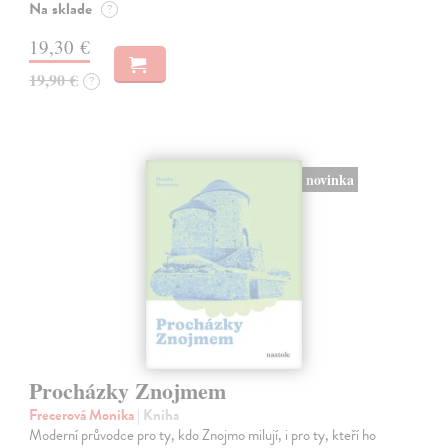
Na sklade
?
19,30 €
19,90 €
?
novinka
Procházky Znojmem
Frecerová Monika
| Kniha
Moderní průvodce pro ty, kdo Znojmo milují, i pro ty, kteří ho