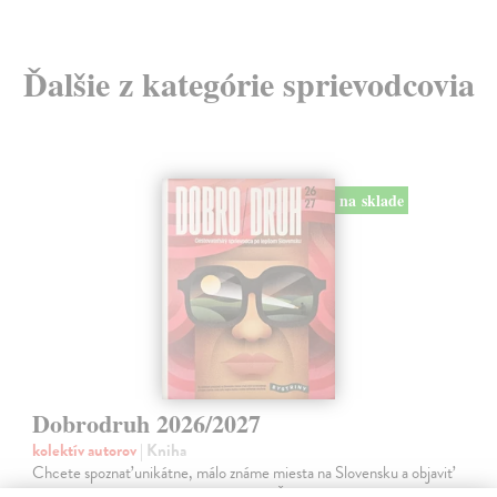
Ďalšie z kategórie sprievodcovia
na sklade
Dobrodruh 2026/2027
kolektív autorov
| Kniha
Chcete spoznať unikátne, málo známe miesta na Slovensku a objaviť
doteraz neobjavené kúty našej krajiny? Štvrté vydanie obľúbeného