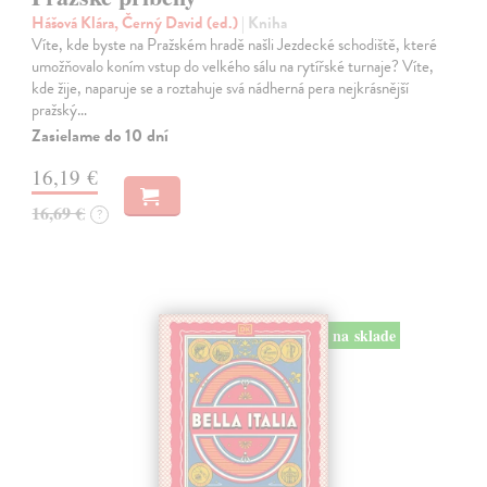
Hášová Klára, Černý David (ed.)
| Kniha
Víte, kde byste na Pražském hradě našli Jezdecké schodiště, které
umožňovalo koním vstup do velkého sálu na rytířské turnaje? Víte,
kde žije, naparuje se a roztahuje svá nádherná pera nejkrásnější
pražský…
Zasielame do 10 dní
16,19 €
16,69 €
?
na sklade