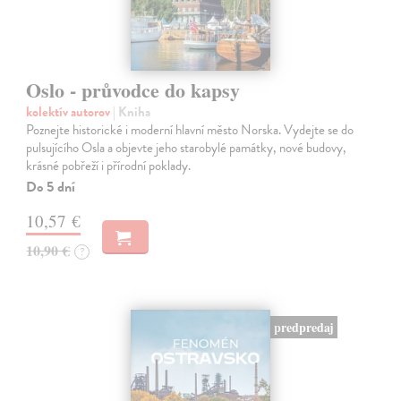
Oslo - průvodce do kapsy
kolektív autorov
| Kniha
Poznejte historické i moderní hlavní město Norska. Vydejte se do
pulsujícího Osla a objevte jeho starobylé památky, nové budovy,
krásné pobřeží i přírodní poklady.
Do 5 dní
10,57 €
10,90 €
?
predpredaj