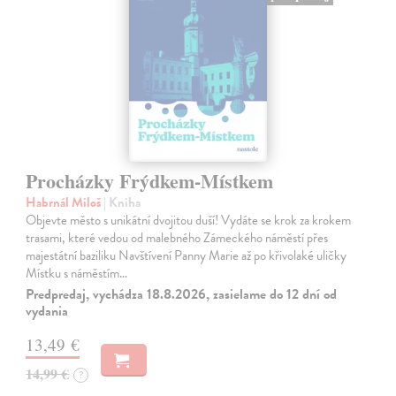
Procházky Frýdkem-Místkem
Habrnál Miloš
| Kniha
Objevte město s unikátní dvojitou duší! Vydáte se krok za krokem
trasami, které vedou od malebného Zámeckého náměstí přes
majestátní baziliku Navštívení Panny Marie až po křivolaké uličky
Místku s náměstím…
Predpredaj, vychádza 18.8.2026, zasielame do 12 dní od
vydania
13,49 €
14,99 €
?