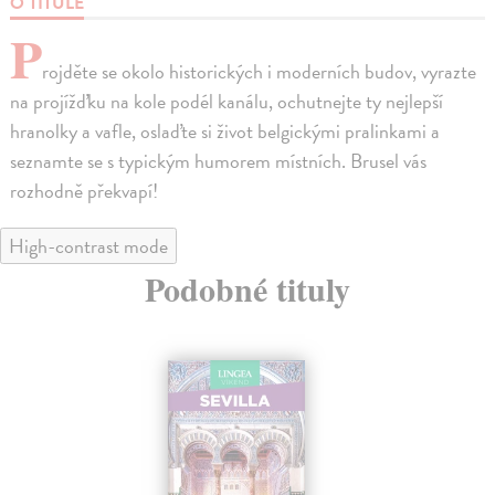
O TITULE
P
rojděte se okolo historických i moderních budov, vyrazte
na projížďku na kole podél kanálu, ochutnejte ty nejlepší
hranolky a vafle, oslaďte si život belgickými pralinkami a
seznamte se s typickým humorem místních. Brusel vás
rozhodně překvapí!
High-contrast mode
Podobné tituly
na sklade