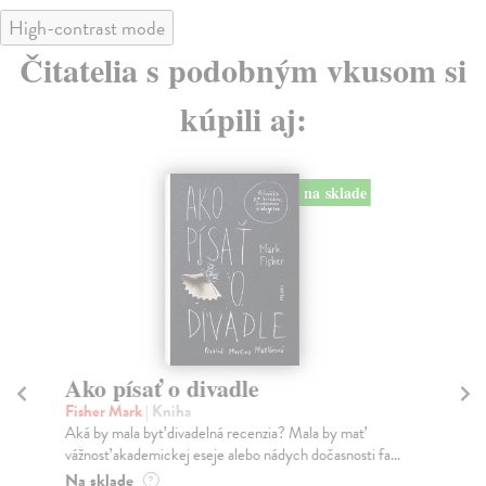
High-contrast mode
Čitatelia s podobným vkusom si
kúpili aj:
na sklade
Ako písať o divadle
De
Fisher Mark
| Kniha
Št
Aká by mala byť divadelná recenzia? Mala by mať
Uko
vážnosť akademickej eseje alebo nádych dočasnosti fa...
ren
obla
Na sklade
?