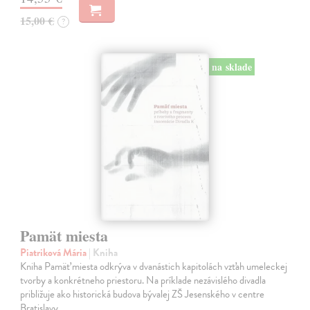
15,00 €
?
na sklade
Pamät miesta
Piatriková Mária
| Kniha
Kniha Pamäť miesta odkrýva v dvanástich kapitolách vzťah umeleckej
tvorby a konkrétneho priestoru. Na príklade nezávislého divadla
približuje ako historická budova bývalej ZŠ Jesenského v centre
Bratislavy…