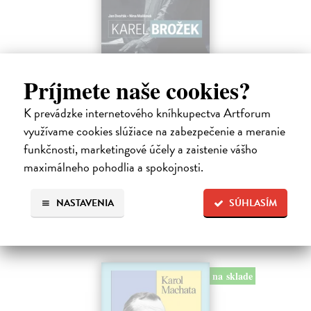
Karel Brožek
Príjmete naše cookies?
Dvořák Jan, Malíková Nina
| Kniha
Karel Brožek náležel k legendární skupině absolventů nově zřízené
K prevádzke internetového kníhkupectva Artforum
Katedry loutkářství DAMU přelomu 50. a 60. let – společně s
využívame cookies slúžiace na zabezpečenie a meranie
Jurajem Herzem, Jiřím Srncem, Janem Švankmajerem ad. V roce
funkčnosti, marketingové účely a zaistenie vášho
1959 stál na jevišti…
maximálneho pohodlia a spokojnosti.
Zasielame do 12 dní
9,12 €
NASTAVENIA
SÚHLASÍM
9,40 €
?
na sklade