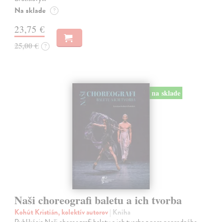
Na sklade
?
23,75 €
25,00 €
?
na sklade
Naši choreografi baletu a ich tvorba
Kohút Kristián, kolektív autorov
| Kniha
Publikácia Naši choreografi baletu a ich tvorba z pera popredného