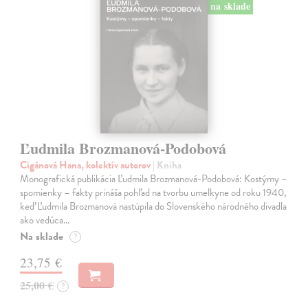
na sklade
Ľudmila Brozmanová-Podobová
Cigánová Hana, kolektív autorov
| Kniha
Monografická publikácia Ľudmila Brozmanová-Podobová: Kostýmy –
spomienky – fakty prináša pohľad na tvorbu umelkyne od roku 1940,
keď Ľudmila Brozmanová nastúpila do Slovenského národného divadla
ako vedúca…
Na sklade
?
23,75 €
25,00 €
?