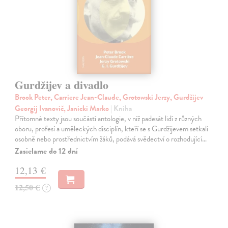
Gurdžijev a divadlo
Brook Peter, Carriere Jean-Claude, Grotowski Jerzy, Gurdžijev
Georgij Ivanovič, Janicki Marko
| Kniha
Přítomné texty jsou součástí antologie, v níž padesát lidí z různých
oboru, profesí a uměleckých disciplín, kteří se s Gurdžijevem setkali
osobně nebo prostřednictvím žáků, podává svědectví o rozhodující…
Zasielame do 12 dní
12,13 €
12,50 €
?