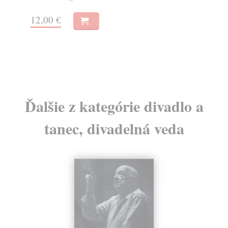
Na
12,00 €
38
40
Ďalšie z kategórie divadlo a
tanec, divadelná veda