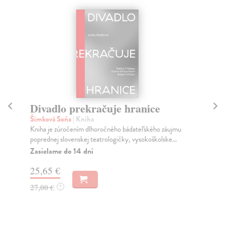
Divadlo prekračuje hranice
Ak
Šimková Soňa
| Kniha
Kl
Kniha je zúročením dlhoročného bádateľského záujmu
Má 
poprednej slovenskej teatrologičky, vysokoškolske...
zmy
...
Zasielame do 14 dní
Za
25,65 €
16
27,00 €
?
17