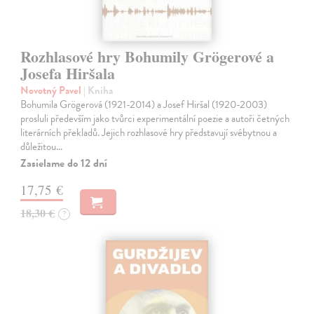
Rozhlasové hry Bohumily Grögerové a
Josefa Hiršala
Novotný Pavel
| Kniha
Bohumila Grögerová (1921-2014) a Josef Hiršal (1920-2003)
prosluli především jako tvůrci experimentální poezie a autoři četných
literárních překladů. Jejich rozhlasové hry představují svébytnou a
důležitou…
Zasielame do 12 dní
17,75 €
18,30 €
?