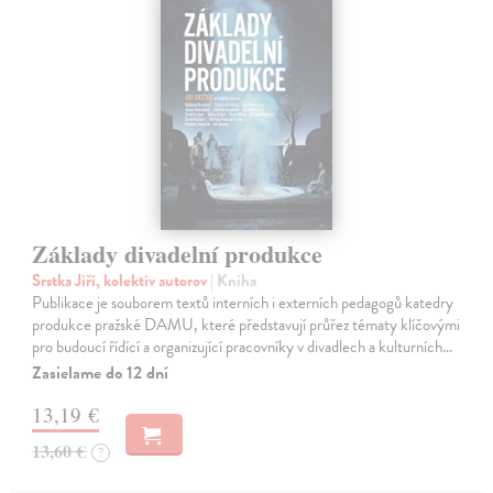
Základy divadelní produkce
Srstka Jiří, kolektív autorov
| Kniha
Publikace je souborem textů interních i externích pedagogů katedry
produkce pražské DAMU, které představují průřez tématy klíčovými
pro budoucí řídící a organizující pracovníky v divadlech a kulturních…
Zasielame do 12 dní
13,19 €
13,60 €
?