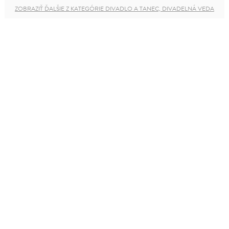
ZOBRAZIŤ ĎALŠIE Z KATEGÓRIE DIVADLO A TANEC, DIVADELNÁ VEDA