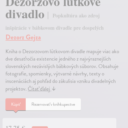
Dezorzovo lútkové
divadlo
Popkultúra ako zdroj
inšpirácie v bábkovom divadle pre dospelých
Dezorz Gejza
Kniha o Dezorzovom lútkovom divadle mapuje viac ako
dve desaťročia existencie jedného z najvýraznejších
slovenských nezávislých bábkových súborov. Obsahuje
fotografie, spomienky, výtvarné návrhy, texty o
inscenáciách aj pohľad do zákulisia vzniku divadelných
projektov.
Čítať ďalej
↓
Kúpiť
Rezervovať v kníhkupectve
17,75 €