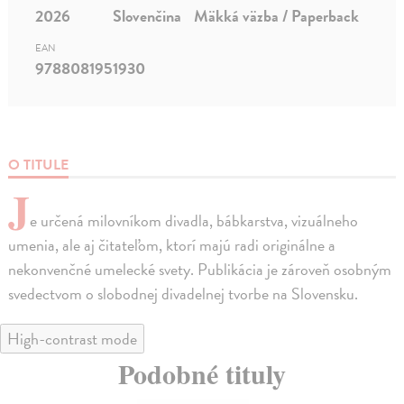
2026
Slovenčina
Mäkká väzba / Paperback
EAN
9788081951930
O TITULE
J
e určená milovníkom divadla, bábkarstva, vizuálneho
umenia, ale aj čitateľom, ktorí majú radi originálne a
nekonvenčné umelecké svety. Publikácia je zároveň osobným
svedectvom o slobodnej divadelnej tvorbe na Slovensku.
High-contrast mode
Podobné tituly