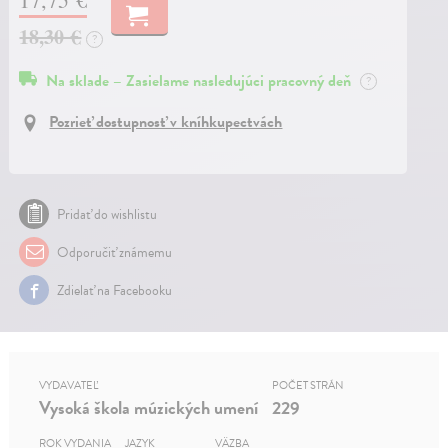
18,30 €
?
Na sklade – Zasielame nasledujúci pracovný deň
?
Pozrieť dostupnosť v kníhkupectvách
Pridať do wishlistu
Odporučiť známemu
Zdielať na Facebooku
VYDAVATEĽ
POČET STRÁN
Vysoká škola múzických umení
229
ROK VYDANIA
JAZYK
VÄZBA