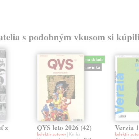
atelia s podobným vkusom si kúpili
na sklade
novinka
ť z
QYS leto 2026 (42)
Verzia 
kolektív autorov
| Kniha
kolektív aut