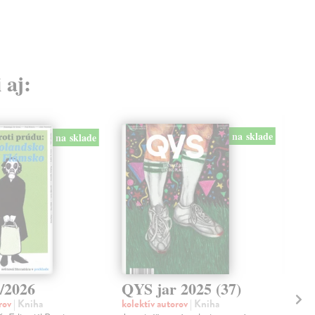
 aj:
na sklade
na sklade
1/2026
QYS jar 2025 (37)
QY
orov
| Kniha
kolektív autorov
| Kniha
kol