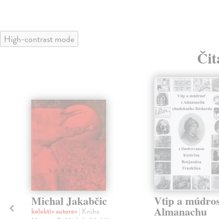
High-contrast mode
Čit
klade
Michal Jakabčic
Vtip a múdros
Almanachu
kolektív autorov
| Kniha