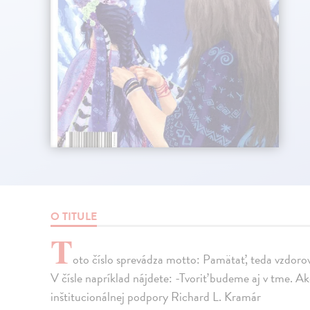
O TITULE
T
oto číslo sprevádza motto: Pamätať, teda vzdoro
V čísle napríklad nájdete: -Tvoriť budeme aj v tme. Ak
inštitucionálnej podpory Richard L. Kramár