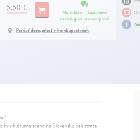
Pri
5,50 €
Na sklade – Zasielame
Odp
nasledujúci pracovný deň
Zdi
Pozrieť dostupnosť v kníhkupectvách
vať.
o kvír kultúrna scéna na Slovensku čelí strate