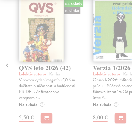
klade
na sklade
novinka
QYS leto 2026 (42)
Verzia 1/2026
kolektív autorov
| Kniha
kolektív autorov
| Knih
V novom vydaní magazínu QYS sa
Obsah 1/2026: Editoriá
dočítate o súčasnosti a budúcnosti
prúdu – Súčasná holand
PRIDE, kvír životoch vo
flámska literatúra Od 
verejnom p...
ústie A...
Na sklade
Na sklade
?
?
5,50 €
8,00 €