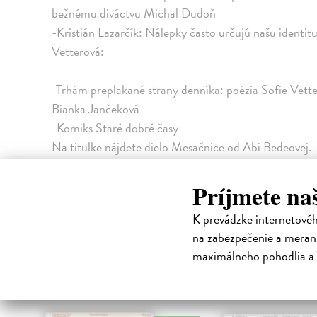
bežnému diváctvu Michal Dudoň
-Kristián Lazarčík: Nálepky často určujú našu identit
Vetterová:
-Trhám preplakané strany denníka: poézia Sofie Vette
Bianka Jančeková
-Komiks Staré dobré časy
Na titulke nájdete dielo Mesačnice od Abi Bedeovej.
Financované zo zdrojov Európskej únie z Programu “Ci
Programme?.
Príjmete na
K prevádzke internetové
Vydanie podporila Nadácia mesta Bratislavy.
na zabezpečenie a merani
High-contrast mode
maximálneho pohodlia a 