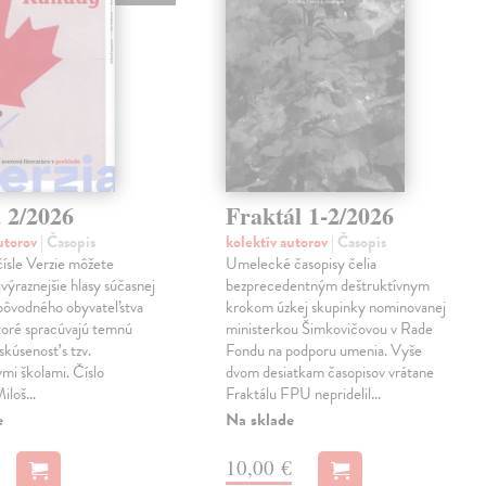
 2/2026
Fraktál 1-2/2026
autorov
| Časopis
kolektív autorov
| Časopis
ísle Verzie môžete
Umelecké časopisy čelia
jvýraznejšie hlasy súčasnej
bezprecedentným deštruktívnym
 pôvodného obyvateľstva
krokom úzkej skupinky nominovanej
toré spracúvajú temnú
ministerkou Šimkovičovou v Rade
skúsenosť s tzv.
Fondu na podporu umenia. Vyše
mi školami. Číslo
dvom desiatkam časopisov vrátane
 Miloš…
Fraktálu FPU nepridelil…
e
Na sklade
10,00 €