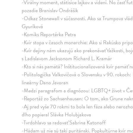
-Virálny moment, státisíce lajkov a videní. No časť f
pozadie Branislav Ondrášik
-Odkaz Stonewall v súčasnosti. Ako sa Trumpova vláda 
Gyuríková
-Komiks Reportérka Petra
-Kvír stopa v časoch monarchie: Ako si Rakúsko pri
-Kvír dejiny nám ukazujú ako prekonávať ťažkosti, bo
s Ladislavom Jacksonom Richard L. Kramár
-Kto si nás pamätá? Inštitucionalizovaná kvír pamäť 
-Politologička Valkovičová o Slovensku v 90. rokoch: N
lineárny Dano Javoran
-Medzi paragrafom a diagnózou: LGBTQ+ život v Čes
-Reportáž zo Sachsenhausen: O tom, ako Grune nakre
-Aj pred vyše 70 rokmi to bola len fáza alebo nerozho
dlho popieral Slávka Holubjakova
-Tvrdohlavo sa radovať Sabrina Katonoff
-Hádam už nie sú takí puritánski. Popkultúrne kvír mo