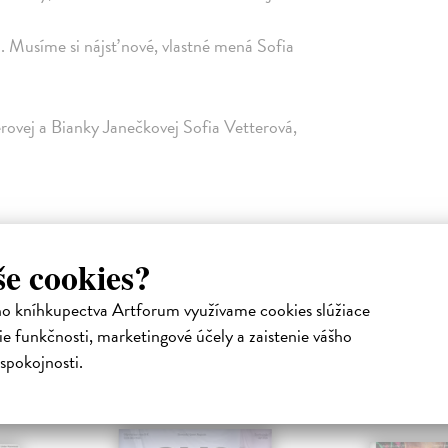
u. Musíme si nájsť nové, vlastné mená Sofia
rovej a Bianky Janečkovej Sofia Vetterová,
tizens, Equality, Rights and Values
še cookies?
ho kníhkupectva Artforum využívame cookies slúžiace
e funkčnosti, marketingové účely a zaistenie vášho
spokojnosti.
Podobné tituly