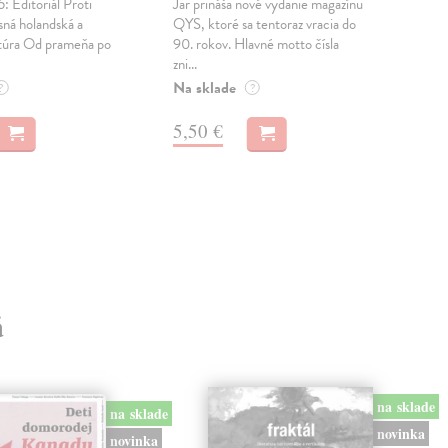
 Editoriál Proti
Jar prináša nové vydanie magazínu
Vogu
ná holandská a
QYS, ktoré sa tentoraz vracia do
to r
atúra Od prameňa po
90. rokov. Hlavné motto čísla
mag
zni...
j...
Na sklade
Do 
?
?
5,
5,50 €
5,5
á
na sklade
na sklade
novinka
novinka