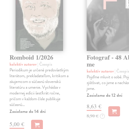
Romboid 1/2026
Fotograf - 48 A
me
kolektív autorov
| Časopis
Periodikum je určené predovšetkým
kolektív autorov
| Časopi
literátom, prekladateľom, kritikom a
Pojďme mluvit o sobě. Po
záujemcom o súčasnú slovenskú
zjišťovat, co jsme a nacház
literatúru a umenie. Vychádza v
jsme.
modernej edícii šesťkrát ročne,
Zasielame do 12 dní
pričom v každom čísle publikuje
súčasnú…
8,63 €
Zasielame do 14 dní
8,90 €
?
5,00 €