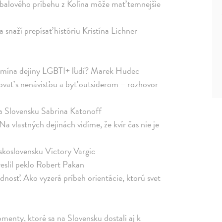
utbalového príbehu z Kolína môže mať temnejšie
snaží prepísať históriu Kristína Lichner
pomína dejiny LGBTI+ ľudí? Marek Hudec
jovať s nenávisťou a byť outsiderom – rozhovor
na Slovensku Sabrina Katonoff
a vlastných dejinách vidíme, že kvír čas nie je
koslovensku Victory Vargic
slil peklo Robert Pakan
dnosť. Ako vyzerá príbeh orientácie, ktorú svet
menty, ktoré sa na Slovensku dostali aj k