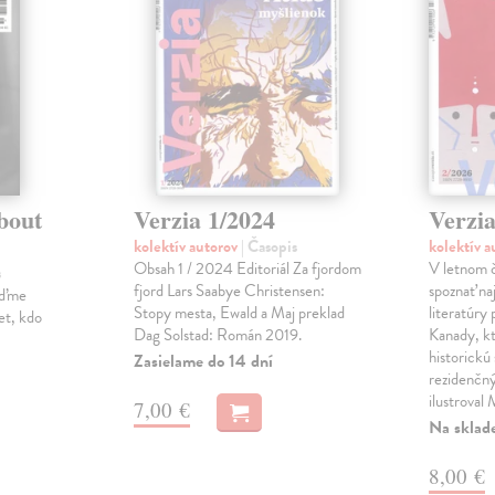
bout
Verzia 1/2024
Verzia
kolektív autorov
| Časopis
kolektív 
Obsah 1 / 2024 Editoriál Za fjordom
V letnom č
s
fjord Lars Saabye Christensen:
spoznať na
jďme
Stopy mesta, Ewald a Maj preklad
literatúry
et, kdo
Dag Solstad: Román 2019.
Kanady, k
historickú 
Zasielame do 14 dní
rezidenčný
ilustroval
7,00 €
Na sklad
8,00 €