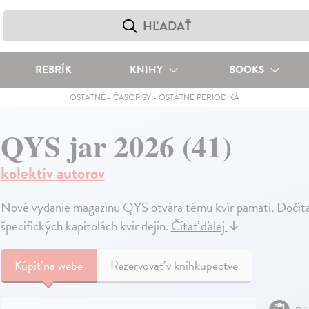
REBRÍK
KNIHY
BOOKS
OSTATNÉ
-
ČASOPISY
-
OSTATNÉ PERIODIKÁ
QYS jar 2026 (41)
kolektív autorov
Nové vydanie magazínu QYS otvára tému kvír pamäti. Dočítate s
špecifických kapitolách kvír dejín.
Čítať ďalej
↓
Kúpiť
na webe
Rezervovať v kníhkupectve