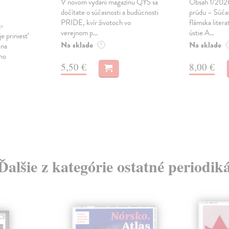
V novom vydaní magazínu QYS sa
Obsah 1/2026:
dočítate o súčasnosti a budúcnosti
prúdu – Súčas
PRIDE, kvír životoch vo
flámska liter
a
verejnom p...
ústie A...
e priniesť
Na sklade
Na sklade
ina
?
ého
5,50 €
8,00 €
Ďalšie z kategórie ostatné periodik