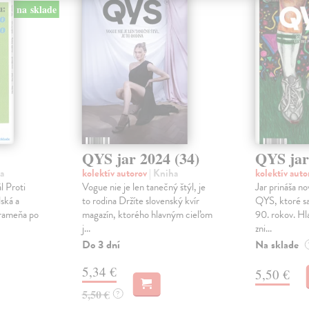
na sklade
QYS jar 2024 (34)
QYS jar
a
kolektív autorov
| Kniha
kolektív aut
l Proti
Vogue nie je len tanečný štýl, je
Jar prináša n
ská a
to rodina Držíte slovenský kvír
QYS, ktoré sa
prameňa po
magazín, ktorého hlavným cieľom
90. rokov. Hl
j...
zni...
Do 3 dní
Na sklade
5,34 €
5,50 €
5,50 €
?