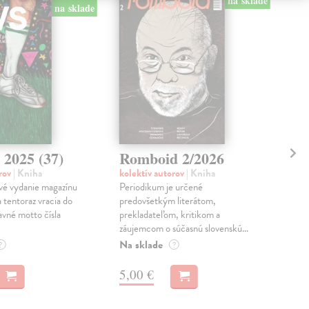
na sklade
na sklade
 2025 (37)
Romboid 2/2026
Fr
orov
| Kniha
kolektív autorov
| Kniha
kol
ové vydanie magazínu
Periodikum je určené
Ume
 tentoraz vracia do
predovšetkým literátom,
bez
avné motto čísla
prekladateľom, kritikom a
kro
záujemcom o súčasnú slovenskú...
nomi
Na sklade
Na 
?
?
5,00 €
10