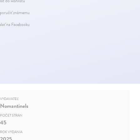
dať do wishlistu
oručiť známemu
elať na Facebooku
VYDAVATEĽ
Nomantinels
POČET STRÁN
45
ROK VYDANIA
2025