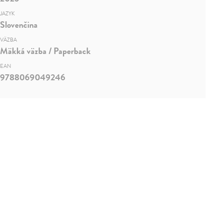
JAZYK
Slovenčina
VÄZBA
Mäkká väzba / Paperback
EAN
9788069049246