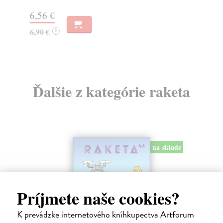
6,56 €
6,
6,90 €
6,
?
Ďalšie z kategórie raketa
na sklade
Príjmete naše cookies?
K prevádzke internetového kníhkupectva Artforum