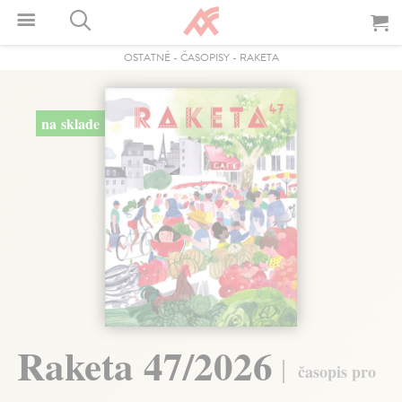
OSTATNÉ
-
ČASOPISY
-
RAKETA
na sklade
Raketa 47/2026
časopis pro