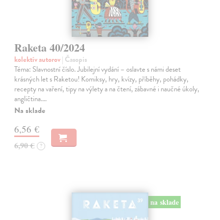
Raketa 40/2024
kolektív autorov
| Časopis
Téma: Slavnostní číslo. Jubilejní vydání – oslavte s námi deset
krásných let s Raketou! Komiksy, hry, kvízy, příběhy, pohádky,
recepty na vaření, tipy na výlety a na čtení, zábavné i naučné úkoly,
angličtina.…
Na sklade
6,56 €
6,90 €
?
na sklade