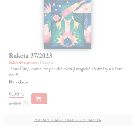
Raketa 37/2023
kolektív autorov
| Časopis
Téma: Čáry, kouzla, magie Jaké existují magické předměty a k čemu
slouží.
Na sklade
6,56 €
6,90 €
?
ZOBRAZIŤ ĎALŠIE Z KATEGÓRIE RAKETA