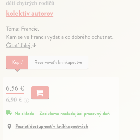
děti chytrých rodičů
kolektív autorov
Téma: Francie.
Kam se ve Francii vydat a co dobrého ochutnat.
Čítať ďalej
↓
Kúpiť
Rezervovať v kníhkupectve
6,56 €
6,90 €
?
Na sklade – Zasielame nasledujúci pracovný deň
Pozrieť dostupnosť v kníhkupectvách