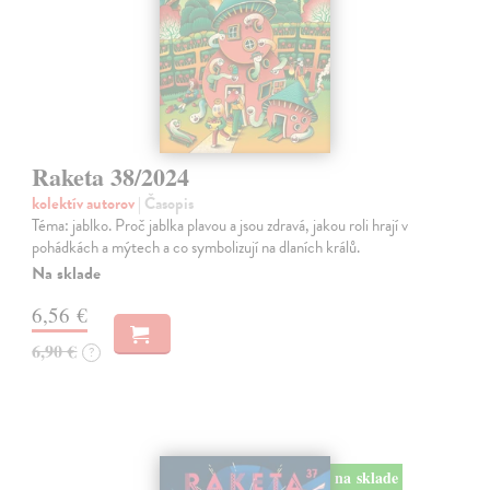
Raketa 38/2024
kolektív autorov
| Časopis
Téma: jablko. Proč jablka plavou a jsou zdravá, jakou roli hrají v
pohádkách a mýtech a co symbolizují na dlaních králů.
Na sklade
6,56 €
6,90 €
?
na sklade