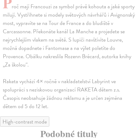
P
roč mají Francouzi za symbol právě kohouta a jaké sporty
milují. Vystřihnete si modely světových návrhářů i Avignonský
most, vypravíte se na Tour de France a do bludiště v
Carcassonne. Překonáte kanál La Manche a projedete se
nejrychlejším vlakem na světě. S lupiči navštívíte Louvre,
možná dopadnete i Fantomase a na výlet poletíte do
Provence. Obálku nakreslila Rozenn Brécard, autorka knihy
„Za školou“.
Raketa vychází 4× ročně v nakladatelství Labyrint ve
spolupráci s neziskovou organizací RAKETA dětem z.s.
Časopis neobsahuje žádnou reklamu a je určen zejména
dětem od 5 do 12 let.
High-contrast mode
Podobné tituly