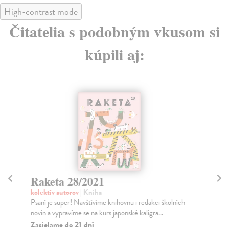
High-contrast mode
Čitatelia s podobným vkusom si
kúpili aj:
Raketa 28/2021
R
kolektív autorov
| Kniha
kol
Psaní je super! Navštívíme knihovnu i redakci školních
Jak
novin a vypravíme se na kurs japonské kaligra...
och
Zasielame do 21 dní
Za