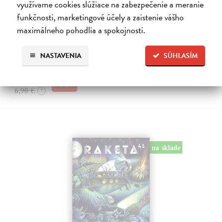
využívame cookies slúžiace na zabezpečenie a meranie
funkčnosti, marketingové účely a zaistenie vášho
Raketa 46/2026
maximálneho pohodlia a spokojnosti.
kolektív autorov
| Časopis
Téma: Humor. Kdy a proč se nejčastěji smějeme a jak vtipkují zvířata.
Na sklade
NASTAVENIA
SÚHLASÍM
6,56 €
6,90 €
?
na sklade