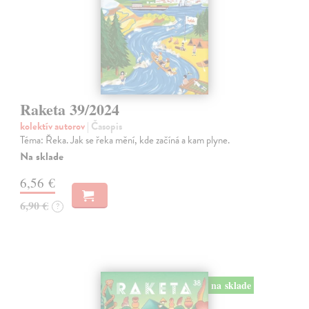
Raketa 39/2024
kolektív autorov
| Časopis
Téma: Řeka. Jak se řeka mění, kde začíná a kam plyne.
Na sklade
6,56 €
6,90 €
?
na sklade