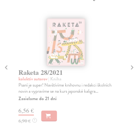
Raketa 28/2021
R
kolektív autorov
| Kniha
kol
Psaní je super! Navštívíme knihovnu i redakci školních
Jak
novin a vypravíme se na kurs japonské kaligra...
je 
Zasielame do 21 dní
Na
6,56 €
6,
6,90 €
6,
?