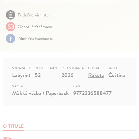
Pridať do wishlistu
Odporučiť známemu
Zdielať na Facebooku
VYDAVATEĽ
POČET STRÁN
ROK VYDANIA
EDÍCIA
JAZYK
Labyrint
52
2026
Raketa
Čeština
VÄZBA
EAN
Mäkká väzba / Paperback
9772336588477
O TITULE