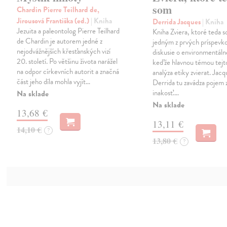
som
Chardin Pierre Teilhard de,
Jirousová Františka (ed.)
| Kniha
Derrida Jacques
| Kniha
Jezuita a paleontolog Pierre Teilhard
Kniha Zviera, ktoré teda s
de Chardin je autorem jedné z
jedným z prvých príspevk
nejodvážnějších křesťanských vizí
diskusie o environmentálne
20. století. Po většinu života narážel
keďže hlavnou témou tejto
na odpor církevních autorit a značná
analýza etiky zvierat. Jacq
část jeho díla mohla vyjít…
Derrida tu zavádza pojem z
inakosť.…
Na sklade
Na sklade
13,68 €
13,11 €
14,10 €
?
13,80 €
?