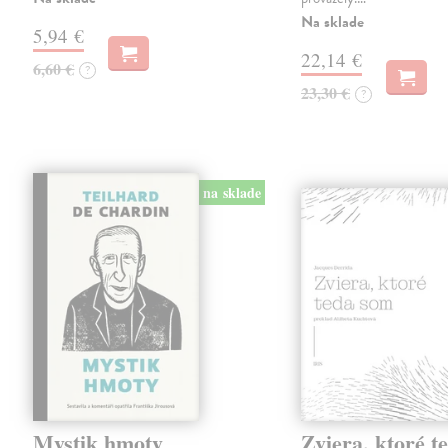
Na sklade
5,94 €
22,14 €
6,60 €
?
23,30 €
?
na sklade
Mystik hmoty
Zviera, ktoré t