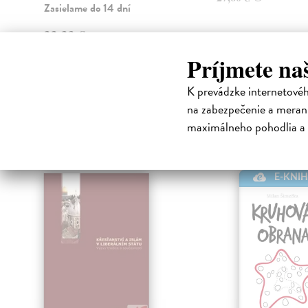
Zasielame do 14 dní
22,23 €
23,40 €
?
Príjmete na
K prevádzke internetové
na zabezpečenie a merani
High-contrast mode
maximálneho pohodlia a 
Čit
E-KNI