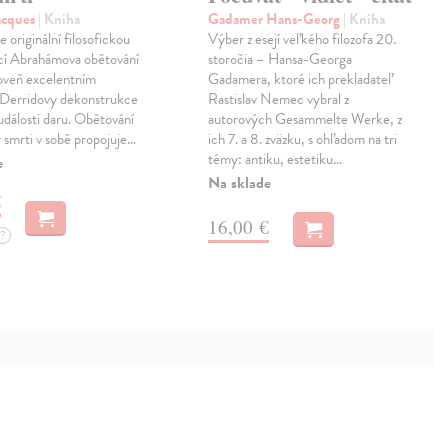
acques
| Kniha
Gadamer Hans-Georg
| Kniha
e originální filosofickou
Výber z esejí veľkého filozofa 20.
ací Abrahámova obětování
storočia – Hansa-Georga
roveň excelentním
Gadamera, ktoré ich prekladateľ
 Derridovy dekonstrukce
Rastislav Nemec vybral z
události daru. Obětování
autorových Gesammelte Werke, z
r smrti v sobě propojuje…
ich 7. a 8. zväzku, s ohľadom na tri
témy: antiku, estetiku…
e
Na sklade
€
16,00 €
?