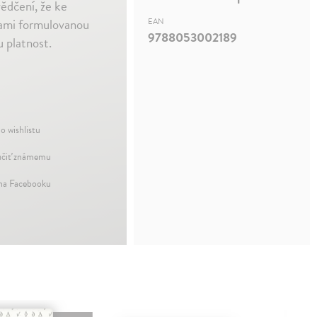
vědčení, že ke
ětami formulovanou
EAN
9788053002189
 platnost.
o wishlistu
čiť známemu
 na Facebooku