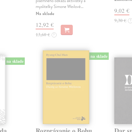
písemného odkazu aktivistky a
myslitelky Simone Weilové…
9,02 €
Na sklade
9,30 €
?
12,92 €
13,60 €
?
na sklade
na sklade
eda
Rozprávanie o Bohu
Dar s