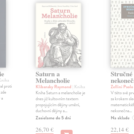
ie
Saturn a
Stručné 
Melancholie
nekoneč
Kniha
l proti
Klibansky Raymond
| Kniha
Zellini Paolo
 zde
Kniha Saturn a melancholie je
V této své prv
 a
dnes již kultovním textem
za krokem sle
propojujícím dějiny umění,
matematické
duchovní dějiny a...
nekonečna...
Zasielame do 5 dní
Na sklade
26,70 €
22,14 €