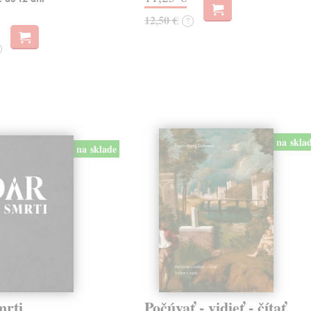
12,50 €
?
na skla
na sklade
mrti
Počúvať - vidieť - čítať