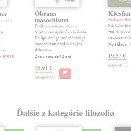
Obrana
Křesťans
na
masochismu
McLaren Bri
ronická
Stále více kře
Phillipsová Anita
| Kniha
vnitřní napětí
ha
V této provokativní knize Anita
nesou z minulo
Phillips inteligentně zachraňuje
a
masochismus před klinickým
Na sklade
T...
diskurze...
19,67 €
Zasielame do 12 dní
ko
EPUB
20,70 €
?
15,91 €
16,40 €
?
Ďalšie z kategórie filozofia