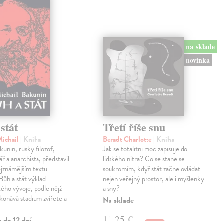
na sklade
novinka
stát
Třetí říše snu
Michail
| Kniha
Beradt Charlotte
| Kniha
kunin, ruský filozof,
Jak se totalitní moc zapisuje do
ř a anarchista, představil
lidského nitra? Co se stane se
ejznámějším textu
soukromím, když stát začne ovládat
ůh a stát výklad
nejen veřejný prostor, ale i myšlenky
ého vývoje, podle nějž
a sny?
konává stadium zvířete a
Na sklade
…
11,25 €
 do 12 dní