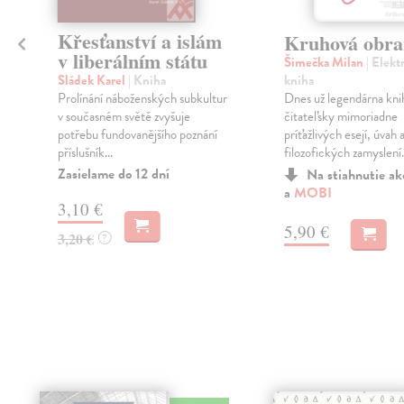
Křesťanství a islám
Kruhová obra
v liberálním státu
Šimečka Milan
| Elekt
y
kniha
Sládek Karel
| Kniha
Dnes už legendárna kni
Prolínání náboženských subkultur
čitateľsky mimoriadne
v současném světě zvyšuje
príťažlivých esejí, úvah 
potřebu fundovanějšího poznání
filozofických zamyslení. 
příslušník...
Zasielame do 12 dní
Na stiahnutie a
a
MOBI
3,10 €
5,90 €
3,20 €
?