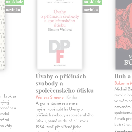
na sklade
na sklade
novinka
novinka
Úvahy o příčinách
Bůh a 
svobody a
Bakunin 
společenského útisku
Michail Ba
revolucioná
ini krok za
Weilová Simone
| Kniha
ve svém n
 vývoj
Argumentačně sevřené a
nazvaném B
konečna a
myšlenkově subtilní Úvahy o
společensk
ůvodní
příčinách svobody a společenského
člověk pře
erární
útisku, psané ve druhé půli roku
božského
no vždy
1934, tvoří přehlížené jádro
Zasielame