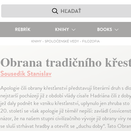
REBRÍK
KNIHY
BOOKS
KNIHY
-
SPOLOČENSKÉ VEDY
-
FILOZOFIA
Obrana tradičního křesť
Sousedík Stanislav
Apologie čili obrany křesťanství před­sta­vují literární druh s dl
nejstarší pocházejí již z období vlády císa­ře Hadriána čili z dob
jež daly podnět ke vzniku křesťanství, uplynulo jen zhruba sto
20. století se však apologie již téměř nepíší: zavládl (osvícen
názor, že na našem stupni civilizačního vývoje již obrany víry 
se sluší strhávat hradby a otevřít se „duchu doby“. Tato Obra