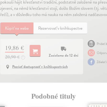
pokouší hájit křesťanství tradiční, podstatně zalo­žené na přes
zjevení, na němž křesťanství stojí, došlo Božím slovem (tj. v
řečí), a v dů­sledku toho má nauka na něm založená nadčasovou
Kúpiť
na webe
Rezervovať v kníhkupectve
Pridať d
19,86 €
Odporu
Zasielame do 12 dní
20,90 €
?
Zdielať
Pozrieť dostupnosť v kníhkupectvách
Podobné tituly