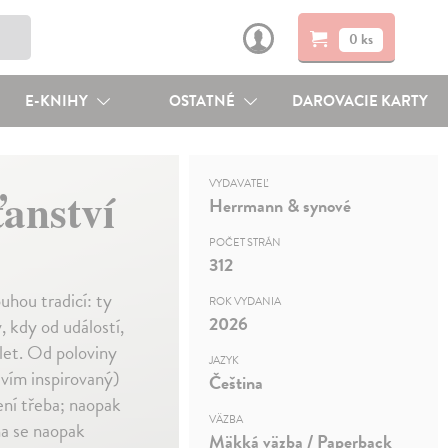
0 ks
E-KNIHY
OSTATNÉ
DAROVACIE KARTY
VYDAVATEĽ
anství
Herrmann & synové
POČET STRÁN
312
ouhou tradicí: ty
ROK VYDANIA
2026
y, kdy od událostí,
 let. Od poloviny
JAZYK
stvím inspirovaný)
Čeština
není třeba; naopak
VÄZBA
na se naopak
Mäkká väzba / Paperback