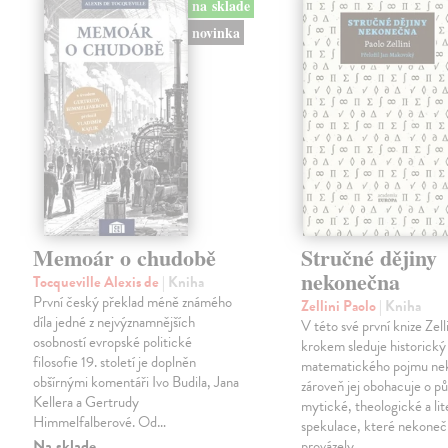
na sklade
novinka
Memoár o chudobě
Stručné dějiny
nekonečna
Tocqueville Alexis de
| Kniha
První český překlad méně známého
Zellini Paolo
| Kniha
díla jedné z nejvýznamnějších
V této své první knize Zell
osobností evropské politické
krokem sleduje historický
filosofie 19. století je doplněn
matematického pojmu ne
obšírnými komentáři Ivo Budila, Jana
zároveň jej obohacuje o p
Kellera a Gertrudy
mytické, theologické a lit
Himmelfalberové. Od…
spekulace, které nekoneč
Na sklade
provázely.…