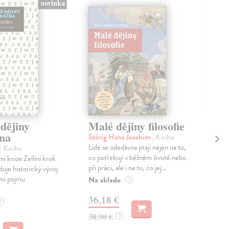
novinka
dějiny
Malé dějiny filosofie
O 
na
Störig Hans Joachim
| Kniha
Cic
Lidé se odedávna ptají nejen na to,
Prv
| Kniha
co potřebují v běžném životě nebo
díla
ní knize Zellini krok
při práci, ale i na to, co jej...
zrc
duje historický vývoj
vydá
ho pojmu
Na sklade
?
Zas
36,18 €
?
21
38,90 €
?
22,