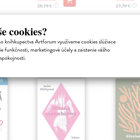
28,10 €
23,30 €
?
?
še cookies?
ho kníhkupectva Artforum využívame cookies slúžiace
e funkčnosti, marketingové účely a zaistenie vášho
spokojnosti.
atelia s podobným vkusom si kúpili
HA