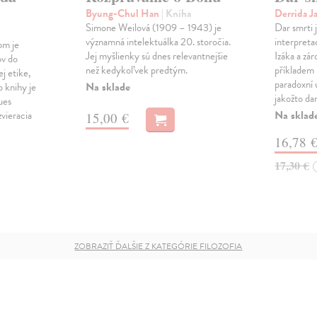
Byung-Chul Han
| Kniha
Derrida J
Simone Weilová (1909 – 1943) je
Dar smrti j
významná intelektuálka 20. storočia.
interpret
om je
Jej myšlienky sú dnes relevantnejšie
Izáka a zá
ov do
než kedykoľvek predtým.
příkladem
j etike,
paradoxní 
Na sklade
 knihy je
jakožto da
ues
Na sklad
vieracia
15,00 €
16,78 
17,30 €
ZOBRAZIŤ ĎALŠIE Z KATEGÓRIE FILOZOFIA