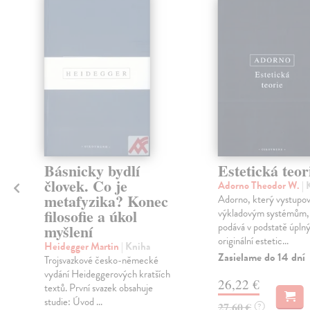
Básnicky bydlí
Estetická teor
človek. Co je
Adorno Theodor W.
| 
metafyzika? Konec
Adorno, který vystupova
filosofie a úkol
výkladovým systémům,
podává v podstatě úplný
myšlení
originální estetic...
Heidegger Martin
| Kniha
Zasielame do 14 dní
.
Trojsvazkové česko-německé
vydání Heideggerových kratších
26,22 €
textů. První svazek obsahuje
studie: Úvod ...
27,60 €
?