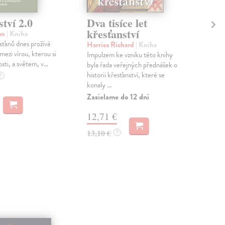
tví 2.0
Dva tisíce let
Kř
křesťanství
če
an
| Kniha
sťanů dnes prožívá
Harries Richard
| Kniha
Mik
 mezi vírou, kterou si
Impulzem ke vzniku této knihy
Spir
sti, a světem, v...
byla řada veřejných přednášek o
řeho
historii křesťanství, které se
křes
?
konaly ...
slav
Zasielame do 12 dní
Zas
12,71 €
39
13,10 €
41,
?