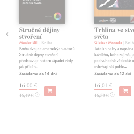
Stručné dějiny
Trhlina ve stv
stvoření
světa
Mesler Bill
| Kniha
Gleiser Marcelo
| Knih
Kniha dvojice amerických autorů
Tato kniha byla napsána
Stručné dějiny stvoření
každého, koho zajímá, j
představuje historii západní vědy
podivuhodné vědecké o
jak příběh...
ovlivňují náš pohle...
Zasielame do 14 dní
Zasielame do 12 dní
16,00 €
16,01 €
16,49 €
16,50 €
?
?