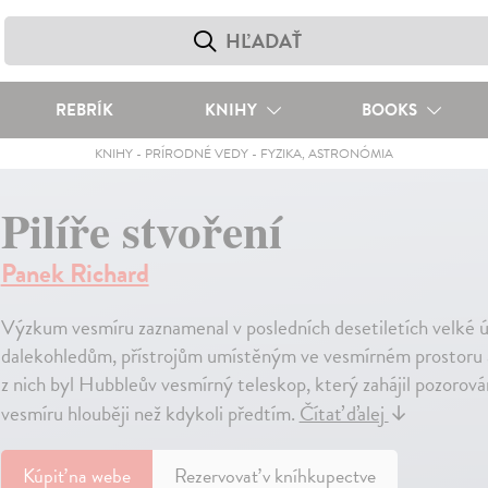
REBRÍK
KNIHY
BOOKS
KNIHY
-
PRÍRODNÉ VEDY
-
FYZIKA, ASTRONÓMIA
Pilíře stvoření
Panek Richard
Výzkum vesmíru zaznamenal v posledních desetiletích velké 
dalekohledům, přístrojům umístěným ve vesmírném prostoru a m
z nich byl Hubbleův vesmírný teleskop, který zahájil pozorov
vesmíru hlouběji než kdykoli předtím.
Čítať ďalej
↓
Kúpiť
na webe
Rezervovať v kníhkupectve