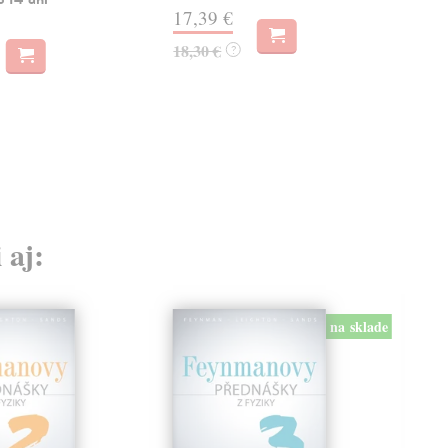
22
17,39 €
23,
18,30 €
?
 aj:
na sklade