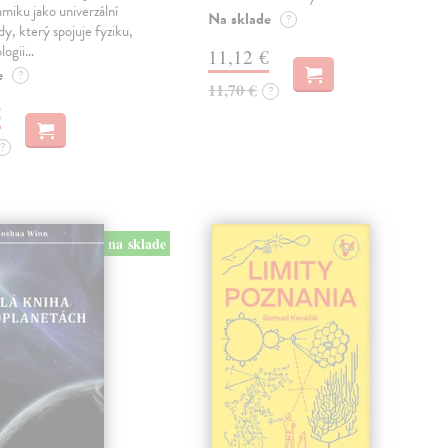
iku jako univerzální
Na sklade
?
dy, který spojuje fyziku,
ologii…
11,12 €
e
?
11,70 €
?
€
?
na sklade