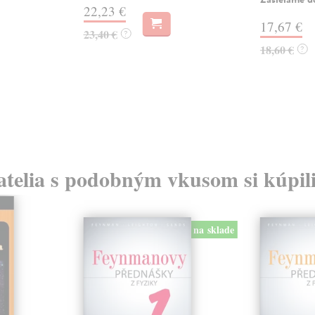
22,23 €
17,67 €
23,40 €
?
18,60 €
?
atelia s podobným vkusom si kúpili
na sklade