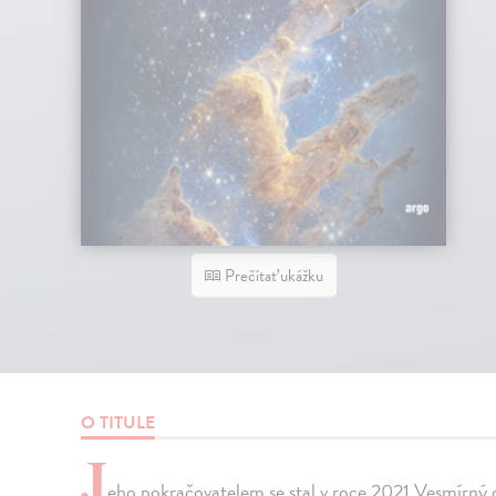
Prečítať ukážku
O TITULE
J
eho pokračovatelem se stal v roce 2021 Vesmírný 