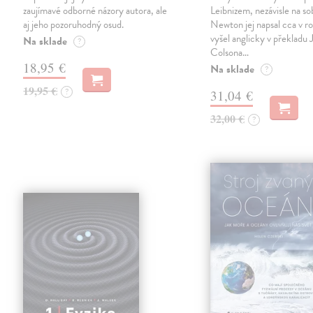
zaujímavé odborné názory autora, ale
Leibnizem, nezávisle na so
aj jeho pozoruhodný osud.
Newton jej napsal cca v r
vyšel anglicky v překladu J
Na sklade
?
Colsona…
18,95 €
Na sklade
?
19,95 €
?
31,04 €
32,00 €
?