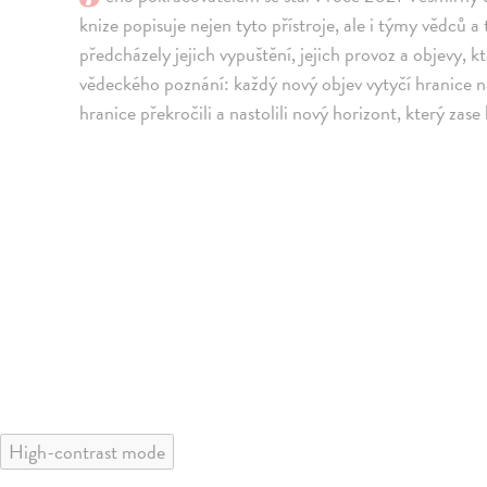
knize popisuje nejen tyto přístroje, ale i týmy vědců a te
předcházely jejich vypuštění, jejich provoz a objevy, k
vědeckého poznání: každý nový objev vytyčí hranice naš
hranice překročili a nastolili nový horizont, který zas
High-contrast mode