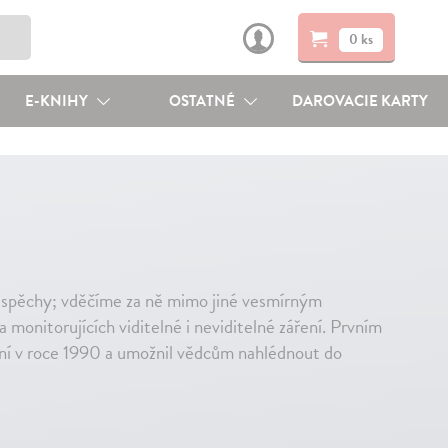
0 ks
E-KNIHY
OSTATNÉ
DAROVACIE KARTY
úspěchy; vděčíme za ně mimo jiné vesmírným
onitorujících viditelné i neviditelné záření. Prvním
ání v roce 1990 a umožnil vědcům nahlédnout do