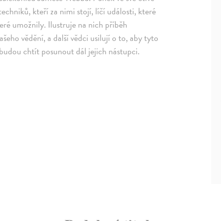
chniků, kteří za nimi stojí, líčí události, které
teré umožnily. Ilustruje na nich příběh
eho vědění, a další vědci usilují o to, aby tyto
e budou chtít posunout dál jejich nástupci.