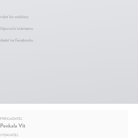
ridať do wishlistu
dporučiť známemu
dielať na Facebooku
PREKLADATEĽ
Penkala Vít
VYDAVATEĽ