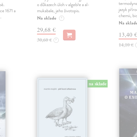
termodynam
bě.
o důkazech úloh v algebře a al-
jazyk příro
oce 1671 a
mukabale, jeho životopis.
chemii, bi
.
Na sklade
?
Na sklad
29,68 €
13,40 
30,60 €
?
14,10 €
na sklade