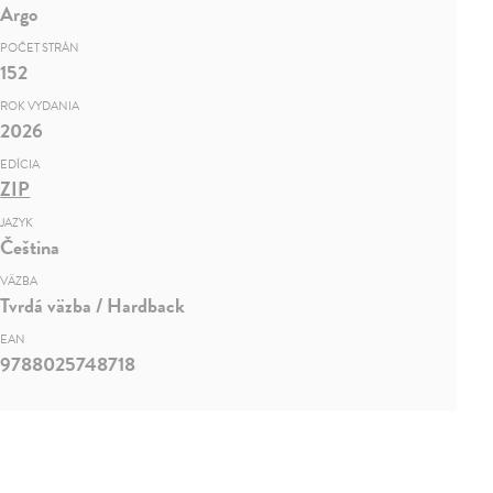
Argo
POČET STRÁN
152
ROK VYDANIA
2026
EDÍCIA
ZIP
JAZYK
Čeština
VÄZBA
Tvrdá väzba / Hardback
EAN
9788025748718