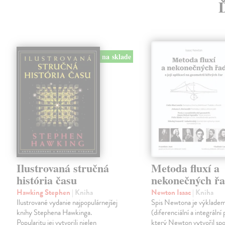
na sklade
Ilustrovaná stručná
Metoda fluxí a
história času
nekonečných ř
Hawking Stephen
| Kniha
Newton Isaac
| Kniha
Ilustrované vydanie najpopulárnejšej
Spis Newtona je výkladem
knihy Stephena Hawkinga.
(diferenciální a integrální
Popularitu jej vytvorili nielen
který Newton vytvořil spo