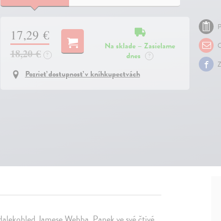
P
17,29 €
Na sklade – Zasielame
O
18,20 €
dnes
?
?
Z
Pozrieť dostupnosť v kníhkupectvách
dalekohled Jamese Webba. Panek ve své čtivé