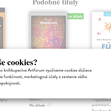
Podobné tituly
na sklade
še cookies?
ho kníhkupectva Artforum využívame cookies slúžiace
oření
Podstata všeho
Fúze. E
e funkčnosti, marketingové účely a zaistenie vášho
vesmíru
Sheehyová Suzie
| Kniha
spokojnosti.
Kniha Podstata všeho australské
a
McCracken 
fyzičky Suzie Sheehyové vypráví
 pro
Může být ter
o fyzikálních experimentech,
ak
energetický z
které z...
bjevy
– napodobena
podmínkách...
Na sklade
?
Zasielame d