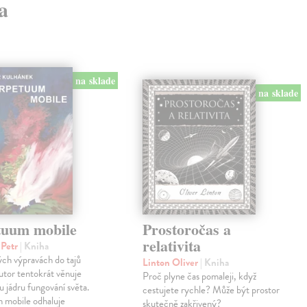
a
na sklade
na sklade
tuum mobile
Prostoročas a
relativita
 Petr
| Kniha
ch výpravách do tajů
Linton Oliver
| Kniha
autor tentokrát věnuje
Proč plyne čas pomaleji, když
jádru fungování světa.
cestujete rychle? Může být prostor
 mobile odhaluje
skutečně zakřivený?