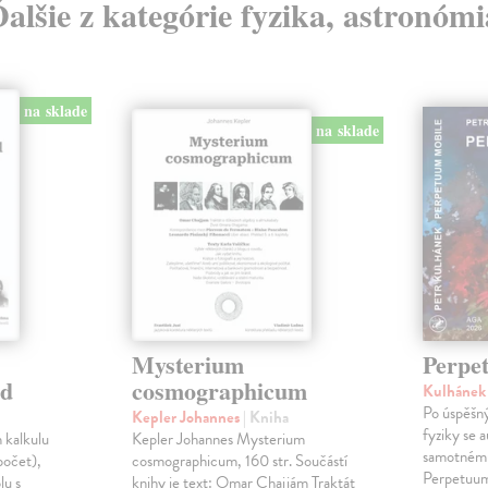
Ďalšie z kategórie fyzika, astronómi
na sklade
na sklade
Mysterium
Perpe
ad
cosmographicum
Kulhánek
Po úspěšný
Kepler Johannes
| Kniha
fyziky se 
 kalkulu
Kepler Johannes Mysterium
samotnému 
 počet),
cosmographicum, 160 str. Součástí
Perpetuum
lu s
knihy je text: Omar Chajjám Traktát