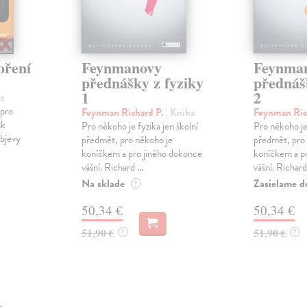
oření
Feynmanovy
Feynma
přednášky z fyziky
přednáš
1
2
a
 pro
Feynman Richard P.
| Kniha
Feynman Ric
ak
Pro někoho je fyzika jen školní
Pro někoho je 
bjevy
předmět, pro někoho je
předmět, pro
koníčkem a pro jiného dokonce
koníčkem a p
vášní. Richard ...
vášní. Richard 
Na sklade
Zasielame d
?
50,34 €
50,34 €
51,90 €
51,90 €
?
?