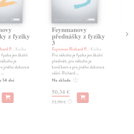
novy
Feynmanovy
Ro
ky z fyziky
přednášky z fyziky
Daw
3
Proč
čast
hard P.
| Kniha
Feynman Richard P.
| Kniha
poh
fyzika jen školní
Pro někoho je fyzika jen školní
věde
 někoho je
předmět, pro někoho je
Na 
ro jiného dokonce
koníčkem a pro jiného dokonce
...
vášní. Richard ...
14
o 14 dní
Na sklade
?
15,
50,34 €
51,90 €
?