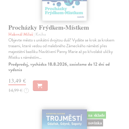
Procházky Frýdkem-Místkem
Habrnál Miloš
| Kniha
Objevte město s unikátní dvojitou duší! Vydáte se krok za krokem
trasami, které vedou od malebného Zámeckého náměstí přes
majestátní baziliku Navštívení Panny Marie až po křivolaké uličky
Místku s náměstím…
Predpredaj, vychádza 18.8.2026, zasielame do 12 dní od
vydania
13,49 €
14,99 €
?
na sklade
novinka