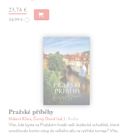
23,74 €
24,99 €
?
Pražské příběhy
Hášová Klára, Černý David (ed.)
| Kniha
Víte, kde byste na Pražském hradě našli Jezdecké schodiště, které
umožňovalo koním vstup do velkého sálu na rytířské turnaje? Víte,