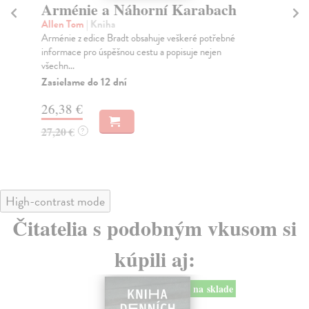
Arménie a Náhorní Karabach
V
Allen Tom
| Kniha
Du
Arménie z edice Bradt obsahuje veškeré potřebné
Váš
informace pro úspěšnou cestu a popisuje nejen
Ces
všechn...
Na
Zasielame do 12 dní
28
26,38 €
28
27,20 €
?
High-contrast mode
Čitatelia s podobným vkusom si
kúpili aj:
na sklade