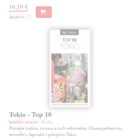
16,19 €
16,69 €
?
Tokio - Top 10
kolektív autorov
| Kniha
Poznejte tradice, inovace a ruch velkoměsta. Okuste jedinečnou
atmosféru Japonska v pulzujícím Tokiu.