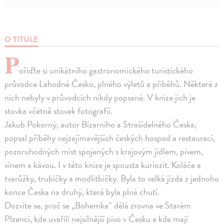
O TITULE
P
ořiďte si unikátního gastronomického turistického
průvodce Lahodné Česko, plného výletů a příběhů. Některé z
nich nebyly v průvodcích nikdy popsané. V knize jich je
stovka včetně stovek fotografií.
Jakub Pokorný, autor Bizarního a Strašidelného Česka,
popsal příběhy nejzajímavějších českých hospod a restaurací,
pozoruhodných míst spojených s krajovým jídlem, pivem,
vínem a kávou. I v této knize je spousta kuriozit. Koláče a
tvarůžky, trubičky a modlitbičky. Byla to velká jízda z jednoho
konce Česka na druhý, která byla plná chutí.
Dozvíte se, proč se „Bohemka“ dělá zrovna ve Starém
Plzenci, kde uvařili nejsilnější pivo v Česku a kde mají