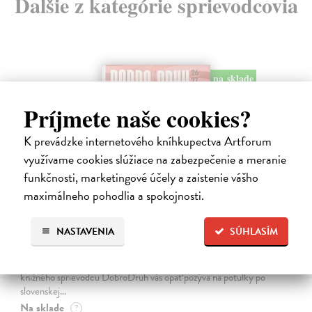
Ďalšie z kategórie sprievodcovia
na sklade
Príjmete naše cookies?
K prevádzke internetového kníhkupectva Artforum
využívame cookies slúžiace na zabezpečenie a meranie
funkčnosti, marketingové účely a zaistenie vášho
maximálneho pohodlia a spokojnosti.
Dobrodruh 2026/2027
NASTAVENIA
SÚHLASÍM
kolektív autorov
| Kniha
Chcete spoznať unikátne, málo známe miesta na Slovensku a objaviť
doteraz neobjavené kúty našej krajiny? Štvrté vydanie obľúbeného
knižného sprievodcu DobroDruh vás opäť pozýva na potulky po
slovenskej…
Na sklade
?