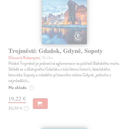
Trojměstí: Gdaňsk, Gdyně, Sopoty
Glucová Katarzyna
| Kniha
Polské Trojměstí je jedinečná aglomerace na pobřeží Baltského moře.
Skládá se z důstojného Gdaňsku s tisíciletou historií, lázeňského
letoviska Sopoty a mladého přístavního města Gdyně, jednoho z
nejmladších…
Na sklade
?
19,22 €
21,35 €
?