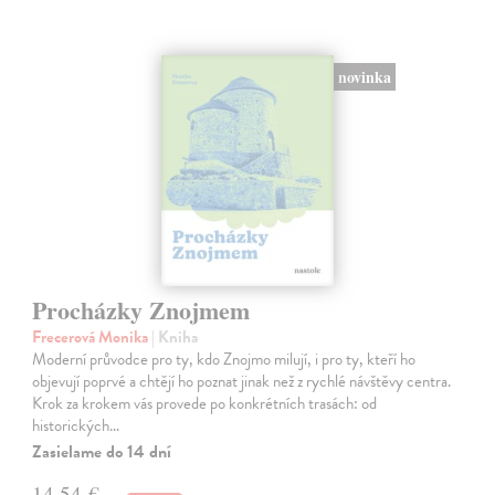
novinka
Procházky Znojmem
Frecerová Monika
| Kniha
Moderní průvodce pro ty, kdo Znojmo milují, i pro ty, kteří ho
objevují poprvé a chtějí ho poznat jinak než z rychlé návštěvy centra.
Krok za krokem vás provede po konkrétních trasách: od
historických…
Zasielame do 14 dní
14,54 €