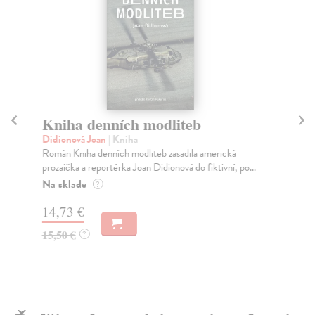
Kniha denních modliteb
Vý
Didionová Joan
| Kniha
Po
Román Kniha denních modliteb zasadila americká
Kde
prozaička a reportérka Joan Didionová do fiktivní, po...
sil
Na sklade
Za
?
14,73 €
13
15,50 €
14
?