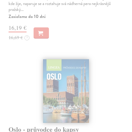
kde žije, naparuje se a roztahuje svá nádherná pera nejkrásnější
pražský…
Zasielame do 10 dní
16,19 €
16,69 €
?
Oslo - průvodce do kapsy