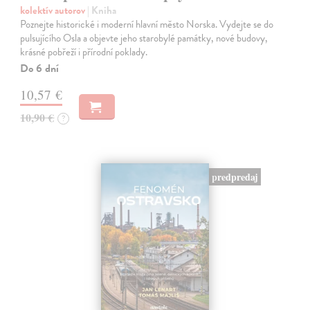
kolektív autorov
| Kniha
Poznejte historické i moderní hlavní město Norska. Vydejte se do
pulsujícího Osla a objevte jeho starobylé památky, nové budovy,
krásné pobřeží i přírodní poklady.
Do 6 dní
10,57 €
10,90 €
?
predpredaj