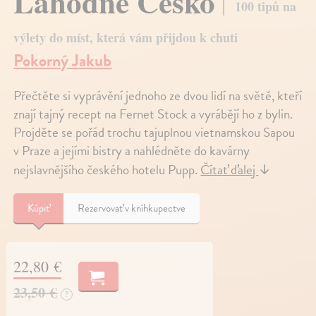
Lahodné Česko
100 tipů na
výlety do míst, která vám přijdou k chuti
Pokorný Jakub
Přečtěte si vyprávění jednoho ze dvou lidí na světě, kteří
znají tajný recept na Fernet Stock a vyrábějí ho z bylin.
Projděte se pořád trochu tajuplnou vietnamskou Sapou
v Praze a jejími bistry a nahlédněte do kavárny
nejslavnějšího českého hotelu Pupp.
Čítať ďalej
↓
Kúpiť
Rezervovať v kníhkupectve
22,80 €
23,50 €
?