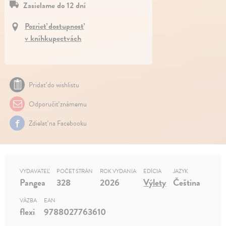
Zasielame do 12 dní
Pozrieť dostupnosť
v kníhkupectvách
Pridať do wishlistu
Odporučiť známemu
Zdielať na Facebooku
VYDAVATEĽ
POČET STRÁN
ROK VYDANIA
EDÍCIA
JAZYK
Pangea
328
2026
Výlety
Čeština
VÄZBA
EAN
flexi
9788027763610