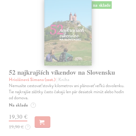
na sklade
52 najkrajších víkendov na Slovensku
Hricišinová Simona (zost.)
| Kniha
Nemusíte cestovať stovky kilometrov ani plánovať veľkú dovolenku.
Tie najkrajšie zážitky často čakajú len pár desiatok minút alebo hodín
od domova.
Na sklade
?
19,30 €
19,90 €
?