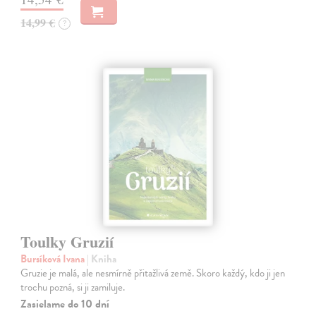
14,99 €
?
Toulky Gruzií
Bursíková Ivana
| Kniha
Gruzie je malá, ale nesmírně přitažlivá země. Skoro každý, kdo ji jen
trochu pozná, si ji zamiluje.
Zasielame do 10 dní