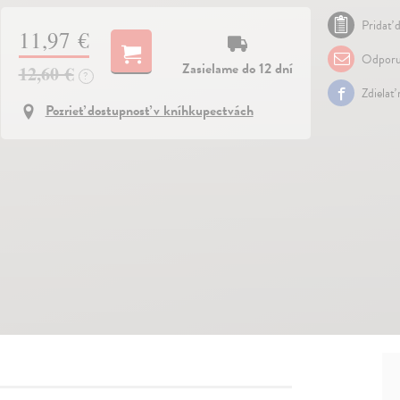
Pridať d
11,97 €
Odporu
Zasielame do 12 dní
12,60 €
?
Zdielať
Pozrieť dostupnosť v kníhkupectvách