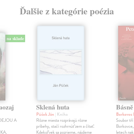
Ďalšie z kategórie poézia
na sklade
aozaj
Sklená huta
Básně
Púček Ján
| Kniha
Borkovec 
DEJOU A
Rôzne miesta rozprávajú rôzne
Soubor tří
príbehy, stačí rozhrnúť zem a čítať.
Borkovce,
KA.
Kdekoľvek sa pozrieme, nájdeme
letech nak