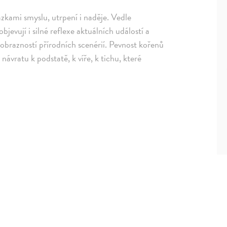
otázkami smyslu, utrpení i naděje. Vedle
jevují i silné reflexe aktuálních událostí a
a obrazností přírodních scenérií. Pevnost kořenů
návratu k podstatě, k víře, k tichu, které