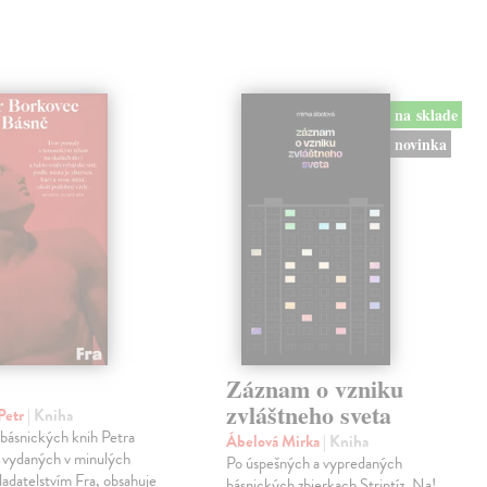
na sklade
novinka
Záznam o vzniku
zvláštneho sveta
Petr
| Kniha
 básnických knih Petra
Ábelová Mirka
| Kniha
 vydaných v minulých
Po úspešných a vypredaných
ladatelstvím Fra, obsahuje
básnických zbierkach Striptíz, Na!,