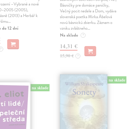
trozemí –Vybrané a nové
Básničky pre domáce paničky,
90–2005 (2005),
Večný pocit nedele a Dom, vydáva
básně (2013) a Herbář k
slovenská poetka Mirka Ábelová
ršímu…
novú básnickú zbierku. Záznam o
 do 12 dní
vzniku zvláštneho…
Na sklade
?
€
14,31 €
?
15,90 €
?
na sklade
na sklade