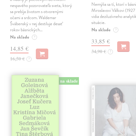
Nemýlia sa tí, ktorí v básn
nespavého pozorovateľa sveta, ktorý
Miroslavovi Válkovi (1927
sa prebíja životom s otvorenými
vidia deziluzívneho analyti
očami a srdcom. Waldemar
situácie.
Švábenský v nej destiluje desať
Na sklade
rokov básnických…
?
Na sklade
?
33,85 €
14,85 €
34,90 €
?
16,50 €
?
na sklade