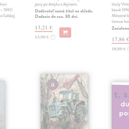
ikovi
jazvy po dotyku s dejinami.
tituly Vni
 – 1991)
básně 19
Dodávateľ nemá titul na sklade.
ka ľudskej
Milostné 
Dodanie do cca. 30 dní.
čemusi ho
13,21 €
Zasielame
13,90 €
?
17,86 
18,80 €