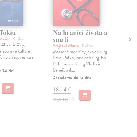
Tokiu
Na hranici života a
Ka
smrti
Marie
| Kniha
Kli
íběh novinářky,
Mohl
Frajtová Marie
| Kniha
a japonské kultuře.
Kafk
Matadoři medicíny jako chirurg
okio chlap, vezmu si
nov
Pavel Pafko, kardiochirurg Jan
však
Pirk, neurochirurg Vladimír
Beneš, onk...
o 14 dní
Zas
Zasielame do 12 dní
54
18,14 €
60,
18,70 €
?