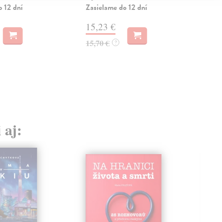
o 12 dní
Zasielame do 12 dní
Zas
15,23 €
11
15,70 €
11,
?
 aj: