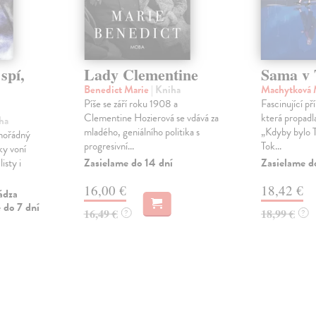
spí,
Lady Clementine
Sama v 
Benedict Marie
| Kniha
Machytková 
Píše se září roku 1908 a
Fascinující př
Clementine Hozierová se vdává za
která propadl
ha
mladého, geniálního politika s
„Kdyby bylo T
imořádný
progresivní...
Tok...
ky voní
Zasielame do 14 dní
Zasielame d
isty i
16,00 €
18,42 €
ádza
 do 7 dní
16,49 €
18,99 €
?
?