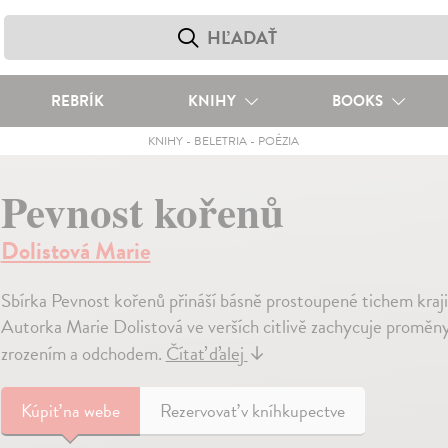
REBRÍK
KNIHY
BOOKS
KNIHY
-
BELETRIA
-
POÉZIA
Pevnost kořenů
Dolistová Marie
Sbírka Pevnost kořenů přináší básně prostoupené tichem kraji
Autorka Marie Dolistová ve verších citlivě zachycuje proměny p
zrozením a odchodem.
Čítať ďalej
↓
Kúpiť
na webe
Rezervovať v kníhkupectve