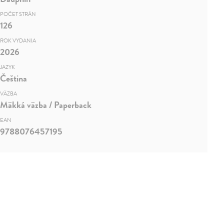
POČET STRÁN
126
ROK VYDANIA
2026
JAZYK
Čeština
VÄZBA
Mäkká väzba / Paperback
EAN
9788076457195