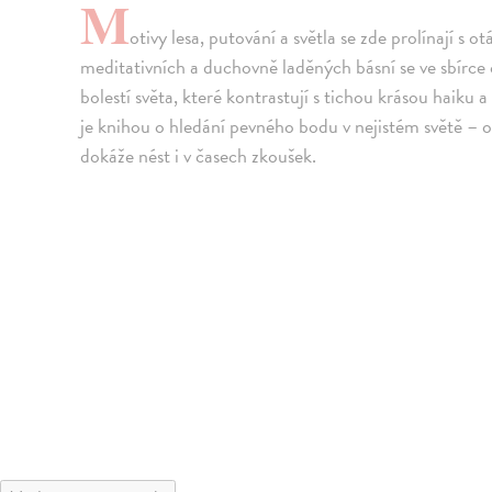
M
otivy lesa, putování a světla se zde prolínají s 
meditativních a duchovně laděných básní se ve sbírce ob
bolestí světa, které kontrastují s tichou krásou haiku 
je knihou o hledání pevného bodu v nejistém světě – o 
dokáže nést i v časech zkoušek.