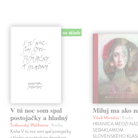
na sklade
V tú noc som spal
Miluj ma ako n
postojačky a hladný
Válek Miroslav
| Kniha
HRANICA MEDZI NÁ
Švábenský Waldemar
| Kniha
SEBAKLAMOM
Kniha V tú noc som spal postojačky
SLOVENSKÉHO KLASI
a hladný je poetickým denníkom