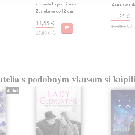
spisovatelka pocházela z...
Zasielame d
Zasielame do 12 dní
11,35 €
14,55 €
11,70 €
?
15,00 €
?
atelia s podobným vkusom si kúpili
dotlač