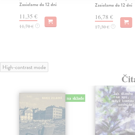
Zasielame do 12 dní
Zasielame do 12 dní
11,35 €
16,78 €
11,70 €
?
17,30 €
?
High-contrast mode
Čit
na sklade