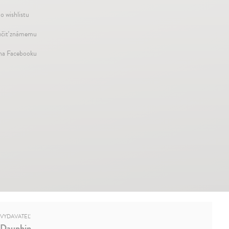
o wishlistu
čiť známemu
 na Facebooku
VYDAVATEĽ
Dauphin