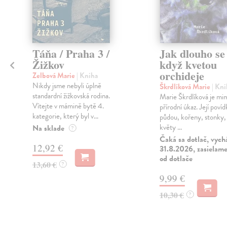
Táňa / Praha 3 /
Jak dlouho se 
Žižkov
když kvetou
orchideje
Zelbová Marie
| Kniha
Nikdy jsme nebyli úplně
Škrdlíková Marie
| Kni
,
standardní žižkovská rodina.
Marie Škrdlíková je m
Vítejte v mámině bytě 4.
přírodní úkaz. Její povíd
kategorie, který byl v...
půdou, kořeny, stonky, l
květy ...
Na sklade
?
Čaká sa dotlač, vych
12,92 €
31.8.2026, zasielame
od dotlače
13,60 €
?
9,99 €
10,30 €
?