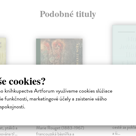
Podobné tituly
še cookies?
ho kníhkupectva Artforum využívame cookies slúžiace
e funkčnosti, marketingové účely a zaistenie vášho
zejí
Zpěvy a žalmy
Hořím v
spokojnosti.
podzimu
Jehličková M
Sbírka Hořím
a
Noël Marie
| Kniha
svým názvem n
ěm lidí,
Marie Noel, vlastním jménem
cestě za pokl
t, ptáků a
Marie Rouget (1883-1967)
a ši...
ována tř...
francouzská básnířka a