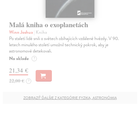
Malá kniha o exoplanetách
Winn Joshua
| Kniha
Po staletí lidé snili o světech obíhajících vzdálené hvězdy. V 90.
letech minulého století umožnil technický pokrok, aby je
astronomové detekovali.
Na sklade
?
21,34 €
22,00 €
?
ZOBRAZIŤ ĎALŠIE Z KATEGÓRIE FYZIKA, ASTRONÓMIA