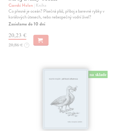
Czerski Helen
| Kniha
Co přesně je oceán? Písečná pláž, příboj a barevné rybky v
korálových útesech, nebo nebezpečný vodní živel?
Zasielame do 10 dní
20,23 €
20,86 €
?
na sklade