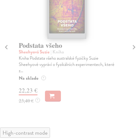
Podstata všeho
K
p
Sheehyová Suzie
| Kniha
Kniha Podstata všeho australské fyzičky Suzie
Ste
Sheehyové vypráví o fyzikálních experimentech, které
Nah
z...
Soa
Na sklade
Za
?
22,23 €
12
23,40 €
?
16
High-contrast mode