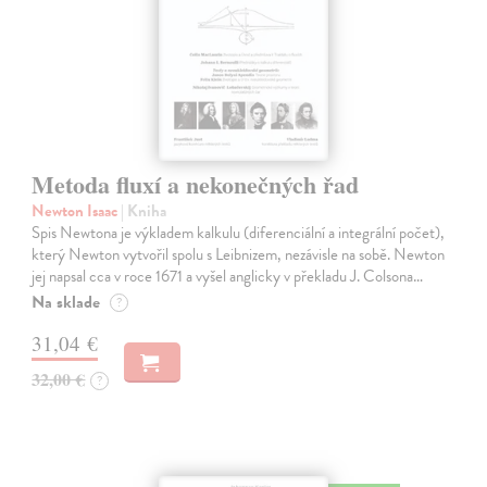
Metoda fluxí a nekonečných řad
Newton Isaac
| Kniha
Spis Newtona je výkladem kalkulu (diferenciální a integrální počet),
který Newton vytvořil spolu s Leibnizem, nezávisle na sobě. Newton
jej napsal cca v roce 1671 a vyšel anglicky v překladu J. Colsona…
Na sklade
?
31,04 €
32,00 €
?