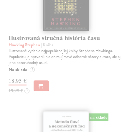
Ilustrovaná stručná história času
Hawking Stephen
| Kniha
Ilustrované vydanie najpopulárnejšej knihy Stephena Hawkinga.
Popularitu jej vytvorili nielen zaujímavé odborné názory autora, ale aj
jeho pozoruhodný osud.
Na sklade
?
18,95 €
19,95 €
?
na sklade