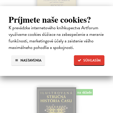
O šestiúhelné sněhové vločce
Príjmete naše cookies?
Kepler Johannes, Šolcová Alena
| Kniha
K prevádzke internetového kníhkupectva Artforum
Konečně máme možnost přečíst si v češtině kouzelné Keplerovo dílko
sepsané v Praze nejspíše roku 1610. Je to jistě hezký dárek, stejně
využívame cookies slúžiace na zabezpečenie a meranie
jako kdysi byl před mnoha staletími tento novoroční pozdrav
funkčnosti, marketingové účely a zaistenie vášho
autorovu…
maximálneho pohodlia a spokojnosti.
Zasielame do 12 dní
4,56 €
NASTAVENIA
SÚHLASÍM
4,70 €
?
na sklade