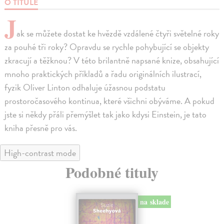
O TITULE
J
ak se můžete dostat ke hvězdě vzdálené čtyři světelné roky
za pouhé tři roky? Opravdu se rychle pohybující se objekty
zkracují a těžknou? V této brilantně napsané knize, obsahující
mnoho praktických příkladů a řadu originálních ilustrací,
fyzik Oliver Linton odhaluje úžasnou podstatu
prostoročasového kontinua, které všichni obýváme. A pokud
jste si někdy přáli přemýšlet tak jako kdysi Einstein, je tato
kniha přesně pro vás.
High-contrast mode
Podobné tituly
na sklade