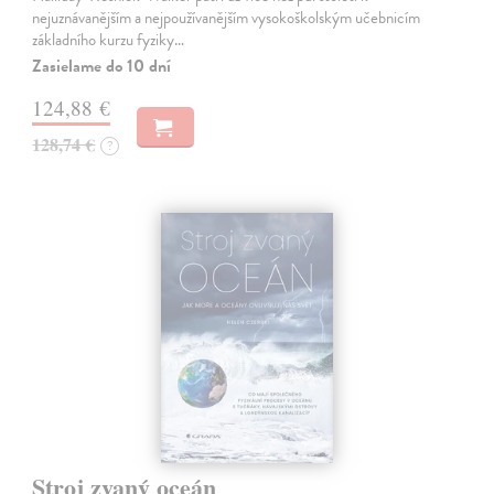
nejuznávanějším a nejpoužívanějším vysokoškolským učebnicím
základního kurzu fyziky…
Zasielame do 10 dní
124,88 €
128,74 €
?
Stroj zvaný oceán