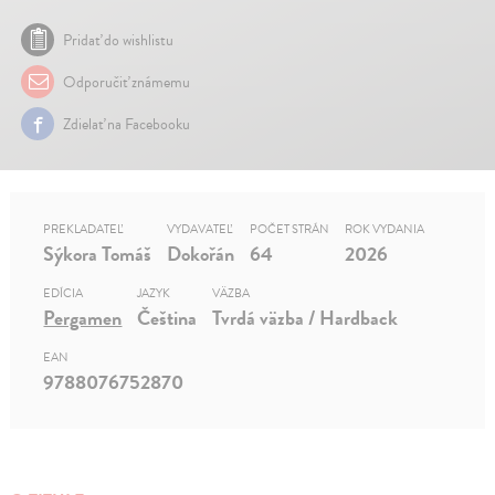
Pridať do wishlistu
Odporučiť známemu
Zdielať na Facebooku
PREKLADATEĽ
VYDAVATEĽ
POČET STRÁN
ROK VYDANIA
Sýkora Tomáš
Dokořán
64
2026
EDÍCIA
JAZYK
VÄZBA
Pergamen
Čeština
Tvrdá väzba / Hardback
EAN
9788076752870