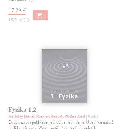
17,29 €
18,20 €
?
Fyzika 1,2
Halliday David, Resnick Robert, Walker Jearl
| Kniha
Dvousvazková publikace, jednotlivě neprodejná. Učebnice autorů
Halliday-Resnick-Walker patří už více než půl století k