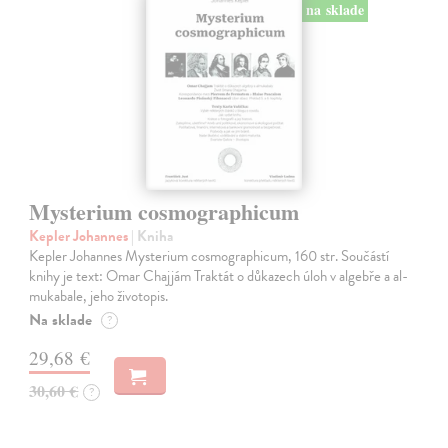
na sklade
Mysterium cosmographicum
Kepler Johannes
| Kniha
Kepler Johannes Mysterium cosmographicum, 160 str. Součástí
knihy je text: Omar Chajjám Traktát o důkazech úloh v algebře a al-
mukabale, jeho životopis.
Na sklade
?
29,68 €
30,60 €
?