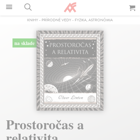
KNIHY
-
PRÍRODNÉ VEDY
-
FYZIKA, ASTRONÓMIA
na sklade
Prostoročas a
relativita