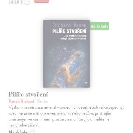
14,10 €
?
na sklade
Pilíře stvoření
Panek Richard
| Kniha
Výzkum vesmíru zaznamenal v posledních desetiletích velké úspěchy;
vděčíme za ně mimo jiné vesmírným dalekohledům, přístrojům
umístěným ve vesmírném prostoru a monitorujících viditelné i
neviditelné záření.…
Na sklade
?