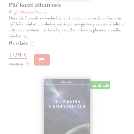
Päť kostí albatrosa
Mojžiš Martin
| Kniha
Desať sérií populárno-vedeckých článkov publikovaných v časopise
.týždeň v priebehu poslednej dekády obsahuje texty venované železu,
vlakom, vitamínom, periodickej tabuľke, krivkám, planétam, vzniku
všeobecnej…
Na sklade
?
17,91 €
19,90 €
?
na sklade