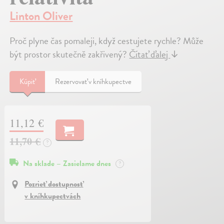
Linton Oliver
Proč plyne čas pomaleji, když cestujete rychle? Může
být prostor skutečně zakřivený?
Čítať ďalej
↓
Kúpiť
Rezervovať v kníhkupectve
11,12 €
11,70 €
?
Na sklade – Zasielame dnes
?
Pozrieť dostupnosť
v kníhkupectvách