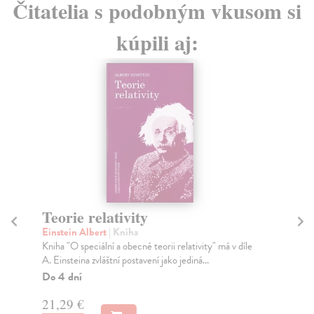
Čitatelia s podobným vkusom si
kúpili aj:
Teorie relativity
P
Einstein Albert
| Kniha
Sh
Kniha "O speciální a obecné teorii relativity" má v díle
Kni
A. Einsteina zvláštní postavení jako jediná...
She
z...
Do 4 dní
Na
21,29 €