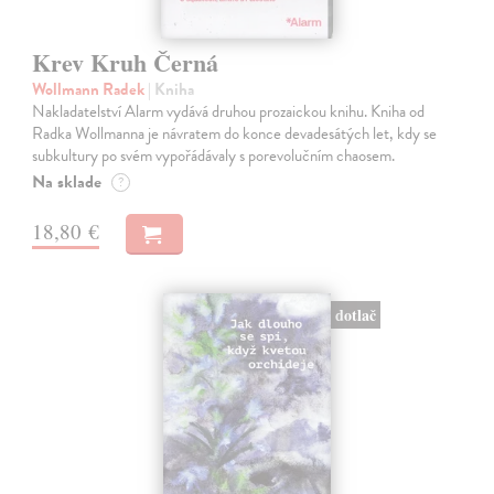
Krev Kruh Černá
Wollmann Radek
| Kniha
Nakladatelství Alarm vydává druhou prozaickou knihu. Kniha od
Radka Wollmanna je návratem do konce devadesátých let, kdy se
subkultury po svém vypořádávaly s porevolučním chaosem.
Na sklade
?
18,80 €
dotlač