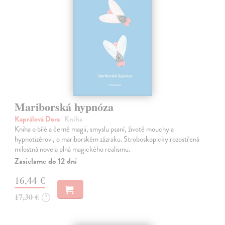
Mariborská hypnóza
Kaprálová Dora
| Kniha
Kniha o bílé a černé magii, smyslu psaní, životě mouchy a
hypnotizérovi, o mariborském zázraku. Stroboskopicky rozostřená
milostná novela plná magického realismu.
Zasielame do 12 dní
16,44 €
17,30 €
?