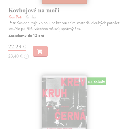
Kovbojové na moři
Kos Petr
| Kniha
Petr Kos debutuje knihou, na kterou sbíral materiál dlouhých patnáct
let. Ale jak říká, všechno má svůj správný čas.
Zasielame do 12 dní
22,23 €
23,40 €
?
na sklade