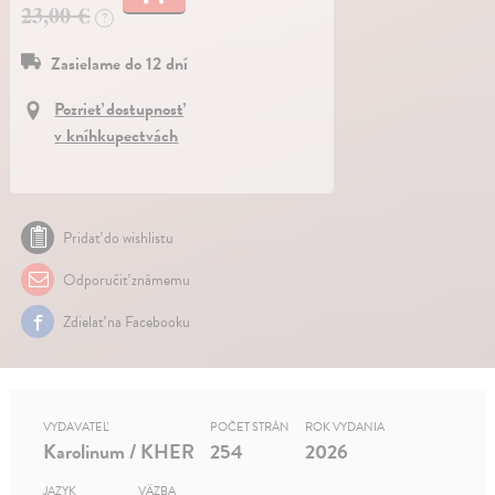
23,00 €
?
Zasielame do 12 dní
Pozrieť dostupnosť
v kníhkupectvách
Pridať do wishlistu
Odporučiť známemu
Zdielať na Facebooku
VYDAVATEĽ
POČET STRÁN
ROK VYDANIA
Karolinum / KHER
254
2026
JAZYK
VÄZBA