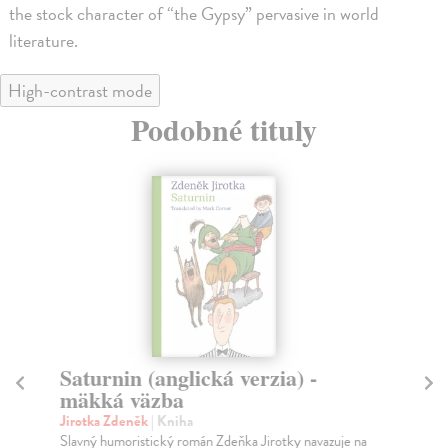
the stock character of “the Gypsy” pervasive in world
literature.
High-contrast mode
Podobné tituly
Saturnin (anglická verzia) -
T
mäkká väzba
Mo
Píš
Jirotka Zdeněk
| Kniha
Čes
Slavný humoristický román Zdeňka Jirotky navazuje na