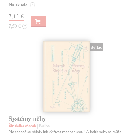
Na sklade
?
7,13 €
7,50 €
?
dotlač
Systémy něhy
Šindelka Marek
| Kniha
Nepodobá se někdy lidský život mechanismu? A kolik něhy se může