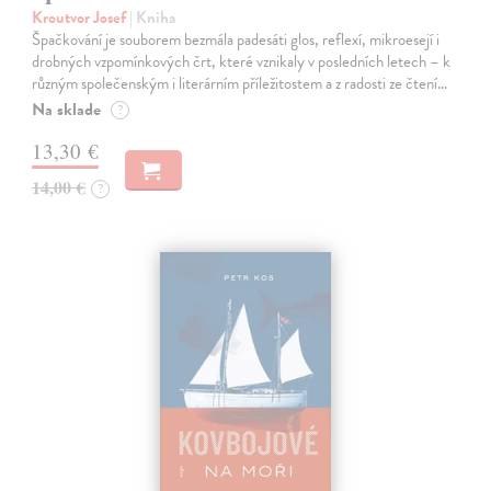
Kroutvor Josef
| Kniha
Špačkování je souborem bezmála padesáti glos, reflexí, mikroesejí i
drobných vzpomínkových črt, které vznikaly v posledních letech – k
různým společenským i literárním příležitostem a z radosti ze čtení…
Na sklade
?
13,30 €
14,00 €
?