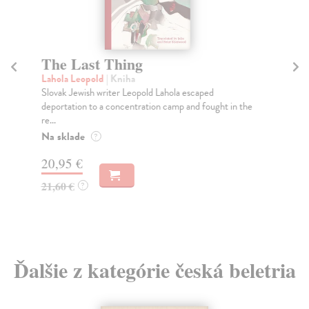
The Last Thing
T
Lahola Leopold
| Kniha
Ga
Slovak Jewish writer Leopold Lahola escaped
Bás
deportation to a concentration camp and fought in the
výb
re...
Za
Na sklade
?
7,
20,95 €
8,
21,60 €
?
Ďalšie z kategórie česká beletria