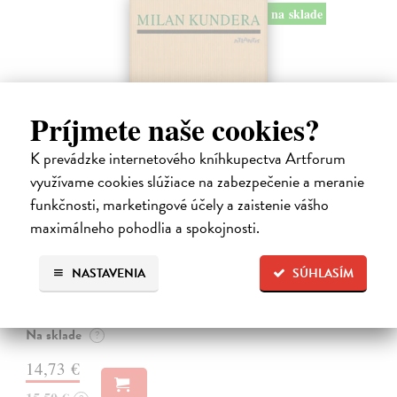
na sklade
Príjmete naše cookies?
K prevádzke internetového kníhkupectva Artforum
využívame cookies slúžiace na zabezpečenie a meranie
funkčnosti, marketingové účely a zaistenie vášho
Pomalost
maximálneho pohodlia a spokojnosti.
Kundera Milan
| Kniha
Pomalost, chronologicky první ze čtyř románů Milana Kundery
NASTAVENIA
SÚHLASÍM
napsaných francouzsky, vychází v českém překladu Anny
Kareninové. Vydávání Kunderových románů v českém jazyce se
uzavírá.
Na sklade
?
14,73 €