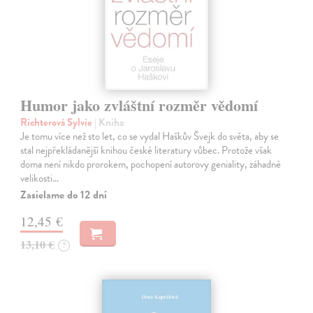
Humor jako zvláštní rozměr vědomí
Richterová Sylvie
| Kniha
Je tomu více než sto let, co se vydal Haškův Švejk do světa, aby se
stal nejpřekládanější knihou české literatury vůbec. Protože však
doma není nikdo prorokem, pochopení autorovy geniality, záhadné
velikosti…
Zasielame do 12 dní
12,45 €
13,10 €
?