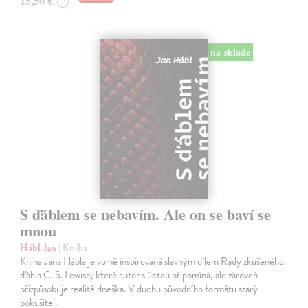
15,50 €
?
na sklade
S ďáblem se nebavím. Ale on se baví se
mnou
Hábl Jan
| Kniha
Kniha Jana Hábla je volně inspirovaná slavným dílem Rady zkušeného
ďábla C. S. Lewise, které autor s úctou připomíná, ale zároveň
přizpůsobuje realitě dneška. V duchu původního formátu starý
pokušitel…