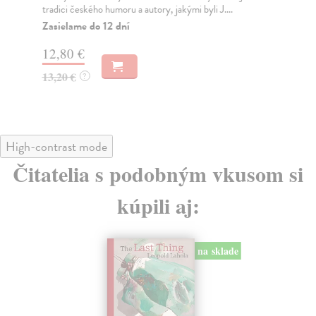
tradici českého humoru a autory, jakými byli J....
Za
Zasielame do 12 dní
11
12,80 €
12
13,20 €
?
High-contrast mode
Čitatelia s podobným vkusom si
kúpili aj:
na sklade