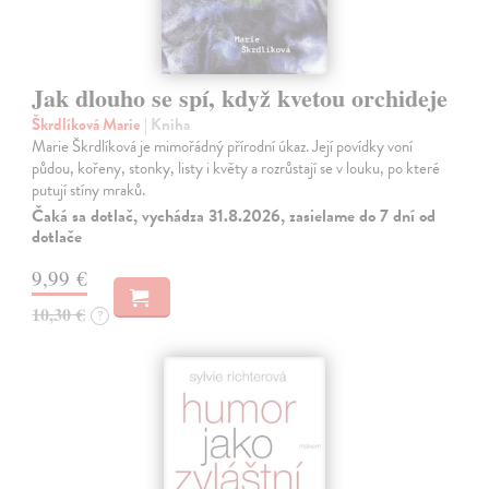
Jak dlouho se spí, když kvetou orchideje
Škrdlíková Marie
| Kniha
Marie Škrdlíková je mimořádný přírodní úkaz. Její povídky voní
půdou, kořeny, stonky, listy i květy a rozrůstají se v louku, po které
putují stíny mraků.
Čaká sa dotlač, vychádza 31.8.2026, zasielame do 7 dní od
dotlače
9,99 €
10,30 €
?