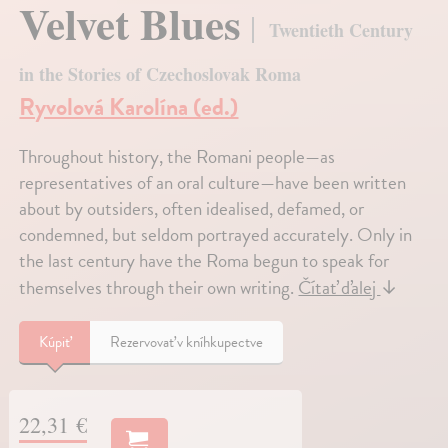
Velvet Blues
Twentieth Century
in the Stories of Czechoslovak Roma
Ryvolová Karolína (ed.)
Throughout history, the Romani people—as
representatives of an oral culture—have been written
about by outsiders, often idealised, defamed, or
condemned, but seldom portrayed accurately. Only in
the last century have the Roma begun to speak for
themselves through their own writing.
Čítať ďalej
↓
Kúpiť
Rezervovať v kníhkupectve
22,31 €