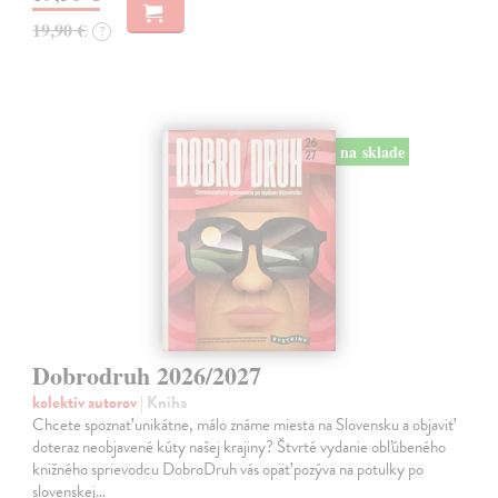
19,90 €
?
na sklade
Dobrodruh 2026/2027
kolektív autorov
| Kniha
Chcete spoznať unikátne, málo známe miesta na Slovensku a objaviť
doteraz neobjavené kúty našej krajiny? Štvrté vydanie obľúbeného
knižného sprievodcu DobroDruh vás opäť pozýva na potulky po
slovenskej…