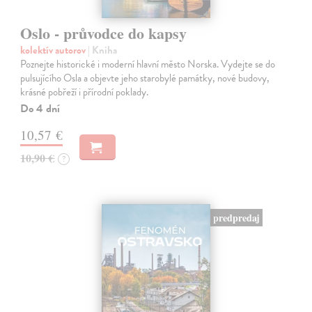
Oslo - průvodce do kapsy
kolektív autorov
| Kniha
Poznejte historické i moderní hlavní město Norska. Vydejte se do
pulsujícího Osla a objevte jeho starobylé památky, nové budovy,
krásné pobřeží i přírodní poklady.
Do 4 dní
10,57 €
10,90 €
?
predpredaj